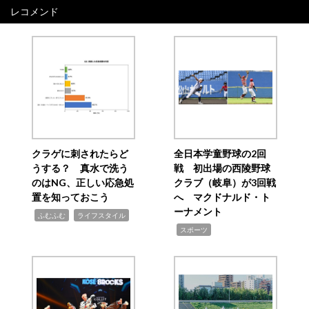
レコメンド
クラゲに刺されたらど
全日本学童野球の2回
うする？ 真水で洗う
戦 初出場の西陵野球
のはNG、正しい応急処
クラブ（岐阜）が3回戦
置を知っておこう
へ マクドナルド・ト
ーナメント
,
,
ふむふむ
ライフスタイル
,
スポーツ