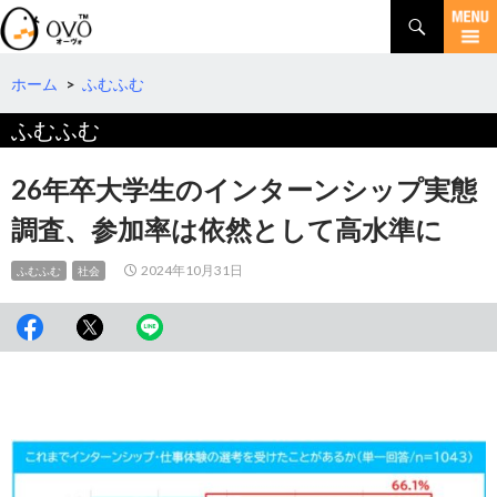
検
索
コ
ン
テ
ホーム
>
ふむふむ
ン
ふむふむ
ツ
へ
移
26年卒大学生のインターンシップ実態
動
調査、参加率は依然として高水準に
2024年10月31日
ふむふむ
社会