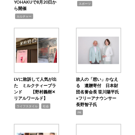
YOHAKUで8月20日か
,
スポーツ
ら開催
,
カルチャー
LVに敗訴して人気が出
故人の「想い」かなえ
た ミルクティーブラ
る 遺贈寄付 日本財
ンド 【野村義樹✕
団名誉会長 笹川陽平氏
リアルワールド】
×フリーアナウンサー
長野智子氏
,
,
ライフスタイル
社会
PR