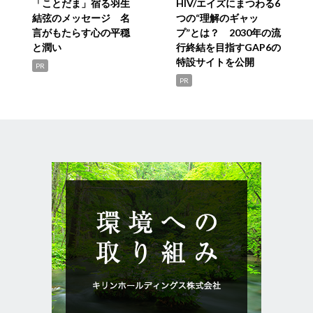
「ことだま」宿る羽生
HIV/エイズにまつわる6
結弦のメッセージ 名
つの“理解のギャッ
言がもたらす心の平穏
プ”とは？ 2030年の流
と潤い
行終結を目指すGAP6の
特設サイトを公開
PR
PR