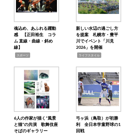
魂込め、あふれる躍動
新しい水辺の過ごし方
感 【正田裕生 コラ
を提案 札幌市・豊平
ム 直線・曲線・斜め
川でイベント「川見
線】
2026」を開催
,
,
スポーツ
ライフスタイル
6人の作家が描く“風景
弓ヶ浜（鳥取）が初勝
と猫”の共演 歌舞伎座
利 全日本学童野球の1
そばのギャラリー
回戦