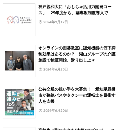
神戸親和大に「おもちゃ活用力開発コー
ス」 25年度から、副専攻制度導入で
2024年9月17日
オンラインの囲碁教室に認知機能の低下抑
制効果はあるのか？ 湖山グループの介護
施設で検証開始、滑り出し上々
2024年6月20日
公共交通の担い手を大募集！ 愛知県豊橋
市が路線バスやタクシーの運転士を目指す
人を支援
2024年6月20日