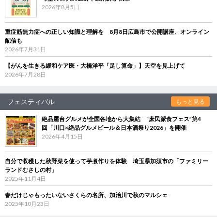
2026年8月5日
重症筋無力症への正しい知識と理解を 8月8日広島市で公開講座、オンライン
配信も
2026年7月31日
【がんを生きる緩和ケア医・大橋洋平「足し算命」】天空を見上げて
2026年7月28日
フェスティバル
もっと見る
絶品屋台グルメが全国各地から大集結 “庶民派食フェス”第4
回「川口×絶品グルメビール＆日本酒祭り2026」を開催
2026年4月15日
自分で収穫した秋野菜を使って芋煮作りを体験 埼玉県加須市の「ファミリー
ランドむさしの村」
2025年11月4日
春だけじゃもったいないさくらの名所、加治川で秋のマルシェ
2025年10月23日