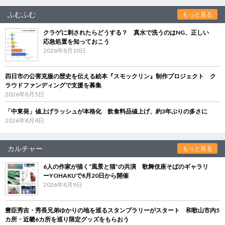
ふむふむ
もっと見る
クラゲに刺されたらどうする？ 真水で洗うのはNG、正しい
応急処置を知っておこう
2026年8月10日
四日市の公害克服の歴史を伝える絵本『スモックリン』制作プロジェクト ク
ラウドファンディングで支援を募集
2026年8月5日
「中東発」値上げラッシュが本格化 飲食料品値上げ、約3年ぶりの多さに
2026年8月4日
カルチャー
もっと見る
6人の作家が描く“風景と猫”の共演 歌舞伎座そばのギャラリ
ーYOHAKUで8月20日から開催
2026年8月9日
豊臣秀吉・秀長兄弟ゆかりの地を巡るスタンプラリーがスタート 和歌山市内5
カ所・近畿6カ所を巡り限定グッズをもらおう