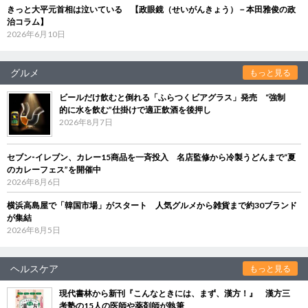
きっと大平元首相は泣いている 【政眼鏡（せいがんきょう）－本田雅俊の政
治コラム】
2026年6月10日
グルメ
もっと見る
ビールだけ飲むと倒れる「ふらつくビアグラス」発売 “強制
的に水を飲む”仕掛けで適正飲酒を後押し
2026年8月7日
セブン‐イレブン、カレー15商品を一斉投入 名店監修から冷製うどんまで“夏
のカレーフェス”を開催中
2026年8月6日
横浜高島屋で「韓国市場」がスタート 人気グルメから雑貨まで約30ブランド
が集結
2026年8月5日
ヘルスケア
もっと見る
現代書林から新刊『こんなときには、まず、漢方！』 漢方三
考塾の15人の医師や薬剤師が執筆