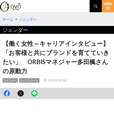
検
索
コ
ン
テ
ホーム
>
ジェンダー
ン
ジェンダー
ツ
へ
移
【働く女性～キャリアインタビュー】
動
「お客様と共にブランドを育てていき
たい」 ORBISマネジャー多田楓さん
の原動力
2025年1月8日
ジェンダー
ライフスタイル