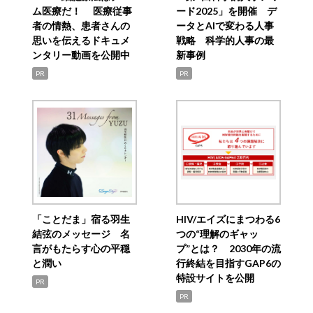
ム医療だ！ 医療従事
ード2025」を開催 デ
者の情熱、患者さんの
ータとAIで変わる人事
思いを伝えるドキュメ
戦略 科学的人事の最
ンタリー動画を公開中
新事例
PR
PR
「ことだま」宿る羽生
HIV/エイズにまつわる6
結弦のメッセージ 名
つの“理解のギャッ
言がもたらす心の平穏
プ”とは？ 2030年の流
と潤い
行終結を目指すGAP6の
特設サイトを公開
PR
PR