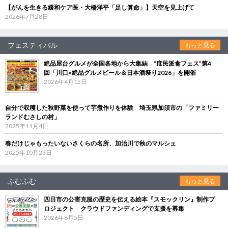
【がんを生きる緩和ケア医・大橋洋平「足し算命」】天空を見上げて
2026年7月28日
フェスティバル
もっと見る
絶品屋台グルメが全国各地から大集結 “庶民派食フェス”第4
回「川口×絶品グルメビール＆日本酒祭り2026」を開催
2026年4月15日
自分で収穫した秋野菜を使って芋煮作りを体験 埼玉県加須市の「ファミリー
ランドむさしの村」
2025年11月4日
春だけじゃもったいないさくらの名所、加治川で秋のマルシェ
2025年10月23日
ふむふむ
もっと見る
四日市の公害克服の歴史を伝える絵本『スモックリン』制作プ
ロジェクト クラウドファンディングで支援を募集
2026年8月5日