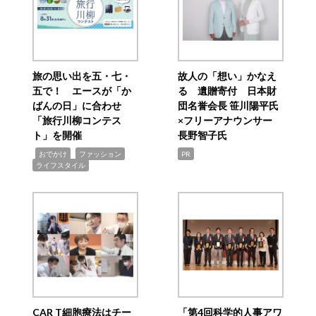
旅の思い出を五・七・
故人の「想い」かなえ
五で！ エースが「か
る 遺贈寄付 日本財
ばんの日」に合わせ
団名誉会長 笹川陽平氏
「旅行川柳コンテス
×フリーアナウンサー
ト」を開催
長野智子氏
,
,
,
おでかけ
ファッション
PR
ライフスタイル
CAR T細胞療法はチー
「第4回科学的人事アワ