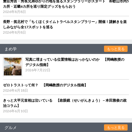
豊臣秀吉・秀長兄弟ゆかりの地を巡るスタンプラリーがスタート 和歌山市内5
カ所・近畿6カ所を巡り限定グッズをもらおう
2026年8月8日
長野・筑北村で「ちくほくタイムトラベルスタンプラリー」開催！謎解きを楽
しみながら全17スポットを巡る
2026年8月8日
まめ学
もっと見る
写真に埋まっている位置情報はおっかないのか 【岡嶋教授の
デジタル指南】
2026年7月22日
ゼロトラストって何？ 【岡嶋教授のデジタル指南】
2026年6月18日
きっと大平元首相は泣いている 【政眼鏡（せいがんきょう）－本田雅俊の政
治コラム】
2026年6月10日
グルメ
もっと見る