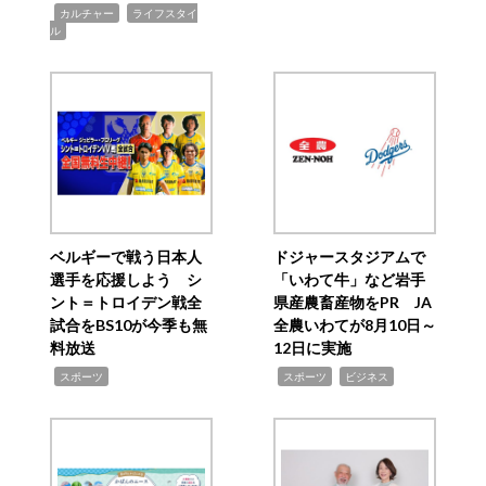
,
,
カルチャー
ライフスタイ
ル
ベルギーで戦う日本人
ドジャースタジアムで
選手を応援しよう シ
「いわて牛」など岩手
ント＝トロイデン戦全
県産農畜産物をPR JA
試合をBS10が今季も無
全農いわてが8月10日～
料放送
12日に実施
,
,
,
スポーツ
スポーツ
ビジネス