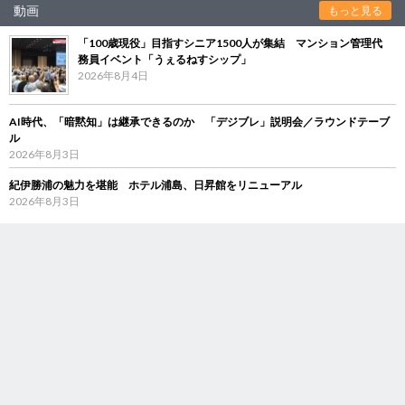
動画
もっと見る
「100歳現役」目指すシニア1500人が集結 マンション管理代
務員イベント「うぇるねすシップ」
2026年8月4日
AI時代、「暗黙知」は継承できるのか 「デジブレ」説明会／ラウンドテーブ
ル
2026年8月3日
紀伊勝浦の魅力を堪能 ホテル浦島、日昇館をリニューアル
2026年8月3日