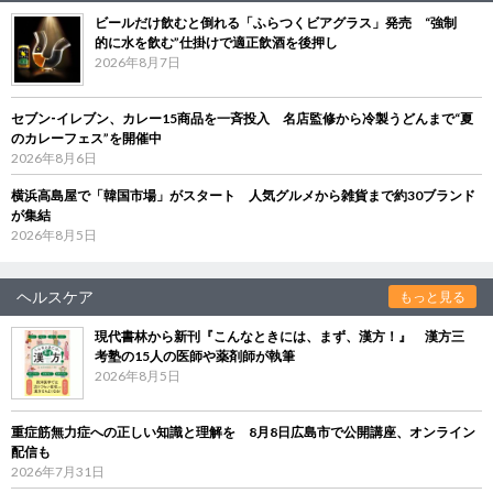
ビールだけ飲むと倒れる「ふらつくビアグラス」発売 “強制
的に水を飲む”仕掛けで適正飲酒を後押し
2026年8月7日
セブン‐イレブン、カレー15商品を一斉投入 名店監修から冷製うどんまで“夏
のカレーフェス”を開催中
2026年8月6日
横浜高島屋で「韓国市場」がスタート 人気グルメから雑貨まで約30ブランド
が集結
2026年8月5日
ヘルスケア
もっと見る
現代書林から新刊『こんなときには、まず、漢方！』 漢方三
考塾の15人の医師や薬剤師が執筆
2026年8月5日
重症筋無力症への正しい知識と理解を 8月8日広島市で公開講座、オンライン
配信も
2026年7月31日