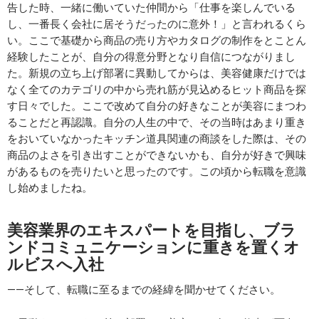
告した時、一緒に働いていた仲間から「仕事を楽しんでいる
し、一番長く会社に居そうだったのに意外！」と言われるくら
い。ここで基礎から商品の売り方やカタログの制作をとことん
経験したことが、自分の得意分野となり自信につながりまし
た。新規の立ち上げ部署に異動してからは、美容健康だけでは
なく全てのカテゴリの中から売れ筋が見込めるヒット商品を探
す日々でした。ここで改めて自分の好きなことが美容にまつわ
ることだと再認識。自分の人生の中で、その当時はあまり重き
をおいていなかったキッチン道具関連の商談をした際は、その
商品のよさを引き出すことができないかも、自分が好きで興味
があるものを売りたいと思ったのです。この頃から転職を意識
し始めましたね。
美容業界のエキスパートを目指し、
ブラ
ンドコミュニケーションに重きを置くオ
ルビスへ入社
――そして、転職に至るまでの経緯を聞かせてください。