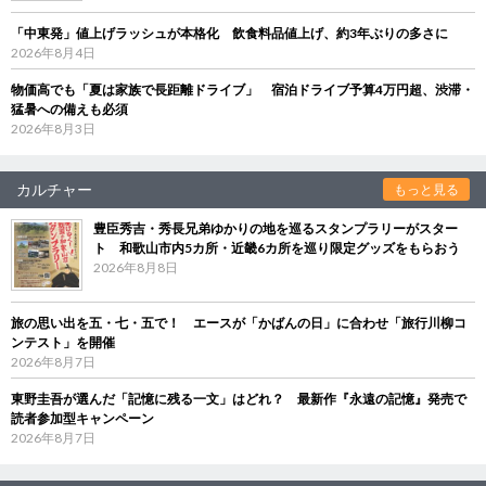
「中東発」値上げラッシュが本格化 飲食料品値上げ、約3年ぶりの多さに
2026年8月4日
物価高でも「夏は家族で長距離ドライブ」 宿泊ドライブ予算4万円超、渋滞・
猛暑への備えも必須
2026年8月3日
カルチャー
もっと見る
豊臣秀吉・秀長兄弟ゆかりの地を巡るスタンプラリーがスター
ト 和歌山市内5カ所・近畿6カ所を巡り限定グッズをもらおう
2026年8月8日
旅の思い出を五・七・五で！ エースが「かばんの日」に合わせ「旅行川柳コ
ンテスト」を開催
2026年8月7日
東野圭吾が選んだ「記憶に残る一文」はどれ？ 最新作『永遠の記憶』発売で
読者参加型キャンペーン
2026年8月7日