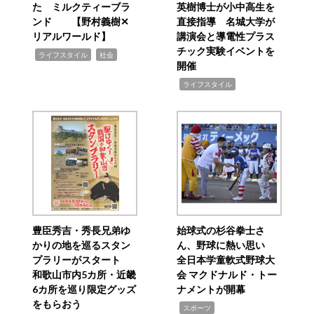
た ミルクティーブラ
英樹博士が小中高生を
ンド 【野村義樹✕
直接指導 名城大学が
リアルワールド】
講演会と導電性プラス
チック実験イベントを
,
,
ライフスタイル
社会
開催
,
ライフスタイル
豊臣秀吉・秀長兄弟ゆ
始球式の杉谷拳士さ
かりの地を巡るスタン
ん、野球に熱い思い
プラリーがスタート
全日本学童軟式野球大
和歌山市内5カ所・近畿
会 マクドナルド・トー
6カ所を巡り限定グッズ
ナメントが開幕
をもらおう
,
スポーツ