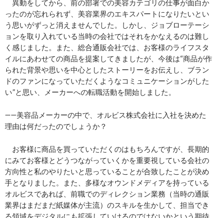
異動をしてから、前の部署での美容カテゴリの仕事が面白か
ったのが忘れられず、美容業界のエキスパートになりたいとい
う思いがずっと消えませんでした。しかし、ジョブローテーシ
ョンを取り入れている当時の会社ではそれをかなえるのは難し
く感じました。また、総合通販会社では、お客様のライフスタ
イルにあわせての商品を提案してきましたが、今後は“商品が作
られた背景や思いを中心としたストーリーをお伝えし、ブラン
ドのファンになっていただくようなコミュニケーションがした
い”と思い、メーカーへの転職活動を開始しました。
――美容品メーカーの中で、オルビス株式会社に入社を決めた
理由は何だったのでしょうか？
お客様に商品を買っていただくのはもちろんですが、長期的
にみてお客様とどうつながっていくかを重要視している会社の
方向性と私のやりたいと思っていることが合致したことが決め
手となりました。また、多様なオウンドメディアを持っている
オルビスであれば、前職でのディレクション業務（当時の通販
業界はまだまだ紙媒体が主流）のスキルを生かして、担当でき
る領域をデジタルにも拡張していけるのではないかという期待