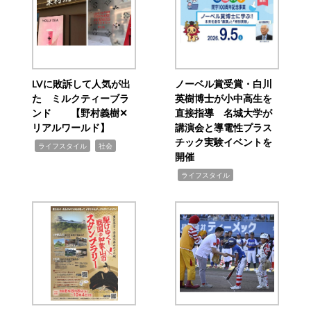
LVに敗訴して人気が出
ノーベル賞受賞・白川
た ミルクティーブラ
英樹博士が小中高生を
ンド 【野村義樹✕
直接指導 名城大学が
リアルワールド】
講演会と導電性プラス
チック実験イベントを
,
,
ライフスタイル
社会
開催
,
ライフスタイル