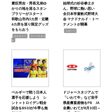
豊臣秀吉・秀長兄弟ゆ
始球式の杉谷拳士さ
かりの地を巡るスタン
ん、野球に熱い思い
プラリーがスタート
全日本学童軟式野球大
和歌山市内5カ所・近畿
会 マクドナルド・トー
6カ所を巡り限定グッズ
ナメントが開幕
をもらおう
,
スポーツ
,
,
カルチャー
ライフスタイ
ル
ベルギーで戦う日本人
ドジャースタジアムで
選手を応援しよう シ
「いわて牛」など岩手
ント＝トロイデン戦全
県産農畜産物をPR JA
試合をBS10が今季も無
全農いわてが8月10日～