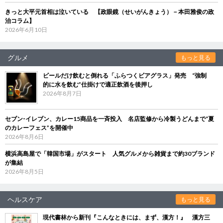
きっと大平元首相は泣いている 【政眼鏡（せいがんきょう）－本田雅俊の政
治コラム】
2026年6月10日
グルメ
もっと見る
ビールだけ飲むと倒れる「ふらつくビアグラス」発売 “強制
的に水を飲む”仕掛けで適正飲酒を後押し
2026年8月7日
セブン‐イレブン、カレー15商品を一斉投入 名店監修から冷製うどんまで“夏
のカレーフェス”を開催中
2026年8月6日
横浜高島屋で「韓国市場」がスタート 人気グルメから雑貨まで約30ブランド
が集結
2026年8月5日
ヘルスケア
もっと見る
現代書林から新刊『こんなときには、まず、漢方！』 漢方三