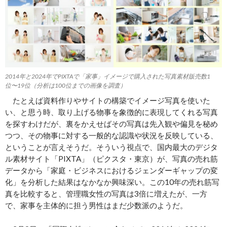
2014年と2024年でPIXTAで「家事」イメージで購入された写真素材販売数1
位〜19位（分析は100位までの画像を調査）
たとえば資料作りやサイトの構築でイメージ写真を使いた
い、と思う時、取り上げる物事を象徴的に表現してくれる写真
を探すわけだが、裏をかえせばその写真は先入観や偏見を秘め
つつ、その物事に対する一般的な認識や状況を反映している、
ということが言えそうだ。そういう視点で、国内最大のデジタ
ル素材サイト「PIXTA」（ピクスタ・東京）が、写真の売れ筋
データから「家庭・ビジネスにおけるジェンダーギャップの変
化」を分析した結果はなかなか興味深い。この10年の売れ筋写
真を比較すると、管理職女性の写真は3倍に増えたが、一方
で、家事を主体的に担う男性はまだ少数派のようだ。