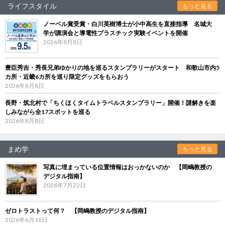
ライフスタイル
もっと見る
ノーベル賞受賞・白川英樹博士が小中高生を直接指導 名城大
学が講演会と導電性プラスチック実験イベントを開催
2026年8月8日
豊臣秀吉・秀長兄弟ゆかりの地を巡るスタンプラリーがスタート 和歌山市内5
カ所・近畿6カ所を巡り限定グッズをもらおう
2026年8月8日
長野・筑北村で「ちくほくタイムトラベルスタンプラリー」開催！謎解きを楽
しみながら全17スポットを巡る
2026年8月8日
まめ学
もっと見る
写真に埋まっている位置情報はおっかないのか 【岡嶋教授の
デジタル指南】
2026年7月22日
ゼロトラストって何？ 【岡嶋教授のデジタル指南】
2026年6月18日