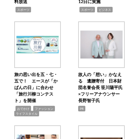
料放送
12日に実施
,
,
,
スポーツ
スポーツ
ビジネス
旅の思い出を五・七・
故人の「想い」かなえ
五で！ エースが「か
る 遺贈寄付 日本財
ばんの日」に合わせ
団名誉会長 笹川陽平氏
「旅行川柳コンテス
×フリーアナウンサー
ト」を開催
長野智子氏
,
,
,
おでかけ
ファッション
PR
ライフスタイル