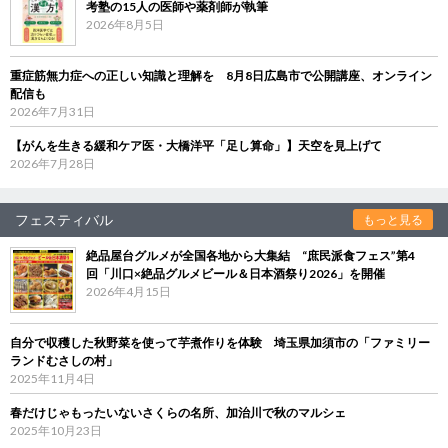
考塾の15人の医師や薬剤師が執筆
2026年8月5日
重症筋無力症への正しい知識と理解を 8月8日広島市で公開講座、オンライン
配信も
2026年7月31日
【がんを生きる緩和ケア医・大橋洋平「足し算命」】天空を見上げて
2026年7月28日
フェスティバル
もっと見る
絶品屋台グルメが全国各地から大集結 “庶民派食フェス”第4
回「川口×絶品グルメビール＆日本酒祭り2026」を開催
2026年4月15日
自分で収穫した秋野菜を使って芋煮作りを体験 埼玉県加須市の「ファミリー
ランドむさしの村」
2025年11月4日
春だけじゃもったいないさくらの名所、加治川で秋のマルシェ
2025年10月23日