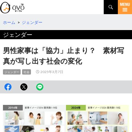
検
索
コ
ン
テ
ホーム
>
ジェンダー
ン
ジェンダー
ツ
へ
移
男性家事は「協力」止まり？ 素材写
動
真が写し出す社会の変化
2025年3月7日
ジェンダー
社会