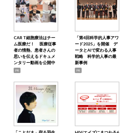
CAR T細胞療法はチー
「第4回科学的人事アワ
ム医療だ！ 医療従事
ード2025」を開催 デ
者の情熱、患者さんの
ータとAIで変わる人事
思いを伝えるドキュメ
戦略 科学的人事の最
ンタリー動画を公開中
新事例
PR
PR
「ことだま」宿る羽生
HIV/エイズにまつわる6