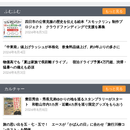
ふむふむ
もっと見る
四日市の公害克服の歴史を伝える絵本『スモックリン』制作プ
ロジェクト クラウドファンディングで支援を募集
2026年8月5日
「中東発」値上げラッシュが本格化 飲食料品値上げ、約3年ぶりの多さに
2026年8月4日
物価高でも「夏は家族で長距離ドライブ」 宿泊ドライブ予算4万円超、渋滞・
猛暑への備えも必須
2026年8月3日
カルチャー
もっと見る
豊臣秀吉・秀長兄弟ゆかりの地を巡るスタンプラリーがスター
ト 和歌山市内5カ所・近畿6カ所を巡り限定グッズをもらおう
2026年8月8日
旅の思い出を五・七・五で！ エースが「かばんの日」に合わせ「旅行川柳コ
ンテスト」を開催