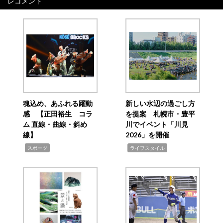
レコメンド
魂込め、あふれる躍動
新しい水辺の過ごし方
感 【正田裕生 コラ
を提案 札幌市・豊平
ム 直線・曲線・斜め
川でイベント「川見
線】
2026」を開催
,
,
スポーツ
ライフスタイル