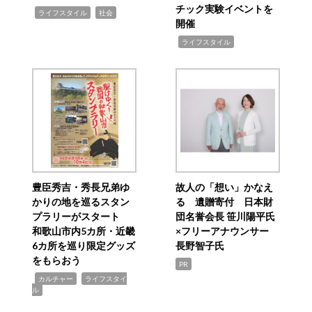
チック実験イベントを
,
,
ライフスタイル
社会
開催
,
ライフスタイル
豊臣秀吉・秀長兄弟ゆ
故人の「想い」かなえ
かりの地を巡るスタン
る 遺贈寄付 日本財
プラリーがスタート
団名誉会長 笹川陽平氏
和歌山市内5カ所・近畿
×フリーアナウンサー
6カ所を巡り限定グッズ
長野智子氏
をもらおう
PR
,
,
カルチャー
ライフスタイ
ル