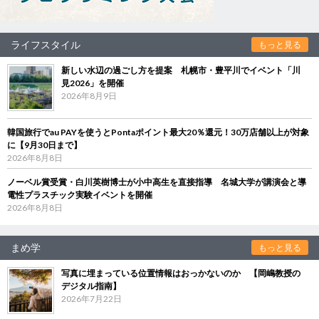
ライフスタイル
もっと見る
新しい水辺の過ごし方を提案 札幌市・豊平川でイベント「川
見2026」を開催
2026年8月9日
韓国旅行でau PAYを使うとPontaポイント最大20％還元！30万店舗以上が対象
に【9月30日まで】
2026年8月8日
ノーベル賞受賞・白川英樹博士が小中高生を直接指導 名城大学が講演会と導
電性プラスチック実験イベントを開催
2026年8月8日
まめ学
もっと見る
写真に埋まっている位置情報はおっかないのか 【岡嶋教授の
デジタル指南】
2026年7月22日