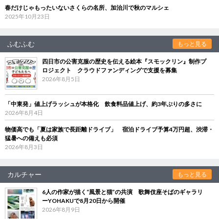
春だけじゃもったいないさくらの名所、加治川で秋のマルシェ
2025年10月23日
ふむふむ
もっと見る
四日市の公害克服の歴史を伝える絵本『スモックリン』制作プ
ロジェクト クラウドファンディングで支援を募集
2026年8月5日
「中東発」値上げラッシュが本格化 飲食料品値上げ、約3年ぶりの多さに
2026年8月4日
物価高でも「夏は家族で長距離ドライブ」 宿泊ドライブ予算4万円超、渋滞・
猛暑への備えも必須
2026年8月3日
カルチャー
もっと見る
6人の作家が描く“風景と猫”の共演 歌舞伎座そばのギャラリ
ーYOHAKUで8月20日から開催
2026年8月9日