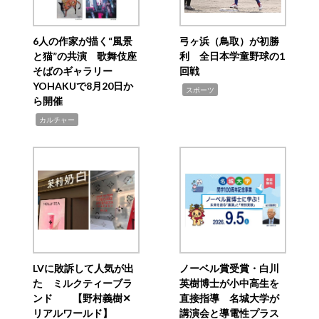
6人の作家が描く“風景
弓ヶ浜（鳥取）が初勝
と猫”の共演 歌舞伎座
利 全日本学童野球の1
そばのギャラリー
回戦
YOHAKUで8月20日か
,
スポーツ
ら開催
,
カルチャー
LVに敗訴して人気が出
ノーベル賞受賞・白川
た ミルクティーブラ
英樹博士が小中高生を
ンド 【野村義樹✕
直接指導 名城大学が
リアルワールド】
講演会と導電性プラス