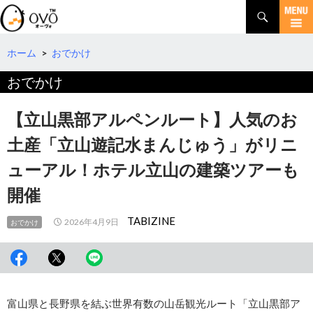
検
索
コ
ン
テ
ホーム
>
おでかけ
ン
おでかけ
ツ
へ
移
【立山黒部アルペンルート】人気のお
動
土産「立山遊記水まんじゅう」がリニ
ューアル！ホテル立山の建築ツアーも
開催
TABIZINE
2026年4月9日
おでかけ
富山県と長野県を結ぶ世界有数の山岳観光ルート「立山黒部ア