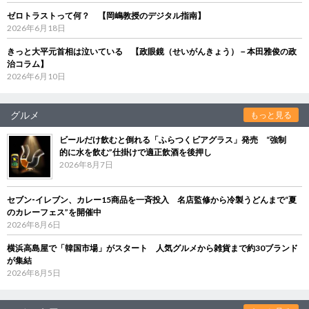
ゼロトラストって何？ 【岡嶋教授のデジタル指南】
2026年6月18日
きっと大平元首相は泣いている 【政眼鏡（せいがんきょう）－本田雅俊の政
治コラム】
2026年6月10日
グルメ
もっと見る
ビールだけ飲むと倒れる「ふらつくビアグラス」発売 “強制
的に水を飲む”仕掛けで適正飲酒を後押し
2026年8月7日
セブン‐イレブン、カレー15商品を一斉投入 名店監修から冷製うどんまで“夏
のカレーフェス”を開催中
2026年8月6日
横浜高島屋で「韓国市場」がスタート 人気グルメから雑貨まで約30ブランド
が集結
2026年8月5日