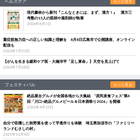
ヘルスケア
もっと見る
現代書林から新刊『こんなときには、まず、漢方！』 漢方三
考塾の15人の医師や薬剤師が執筆
2026年8月5日
重症筋無力症への正しい知識と理解を 8月8日広島市で公開講座、オンライン
配信も
2026年7月31日
【がんを生きる緩和ケア医・大橋洋平「足し算命」】天空を見上げて
2026年7月28日
フェスティバル
もっと見る
絶品屋台グルメが全国各地から大集結 “庶民派食フェス”第4
回「川口×絶品グルメビール＆日本酒祭り2026」を開催
2026年4月15日
自分で収穫した秋野菜を使って芋煮作りを体験 埼玉県加須市の「ファミリー
ランドむさしの村」
2025年11月4日