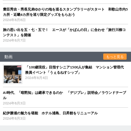
豊臣秀吉・秀長兄弟ゆかりの地を巡るスタンプラリーがスタート 和歌山市内5
カ所・近畿6カ所を巡り限定グッズをもらおう
2026年8月8日
旅の思い出を五・七・五で！ エースが「かばんの日」に合わせ「旅行川柳コ
ンテスト」を開催
2026年8月7日
動画
もっと見る
「100歳現役」目指すシニア1500人が集結 マンション管理代
務員イベント「うぇるねすシップ」
2026年8月4日
AI時代、「暗黙知」は継承できるのか 「デジブレ」説明会／ラウンドテーブ
ル
2026年8月3日
紀伊勝浦の魅力を堪能 ホテル浦島、日昇館をリニューアル
2026年8月3日