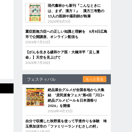
現代書林から新刊『こんなときに
は、まず、漢方！』 漢方三考塾の
15人の医師や薬剤師が執筆
2026年8月5日
重症筋無力症への正しい知識と理解を 8月8日広島
市で公開講座、オンライン配信も
2026年7月31日
【がんを生きる緩和ケア医・大橋洋平「足し算
命」】天空を見上げて
2026年7月28日
フェスティバル
もっと見る
絶品屋台グルメが全国各地から大集
結 “庶民派食フェス”第4回「川口×
絶品グルメビール＆日本酒祭り
2026」を開催
2026年4月15日
自分で収穫した秋野菜を使って芋煮作りを体験 埼
玉県加須市の「ファミリーランドむさしの村」
2025年11月4日