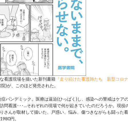
な看護現場を描いた新刊書籍
『走り続けた看護師たち 新型コロ
書院)が、このほど発売された。
染症パンデミック。医療は逼迫(ひっぱく)し、感染への警戒はケア
訪問看護･･･…それぞれの現場で何が起きていたのだろうか。現役
りさんが取材して描いた、戸惑い、悩み、傷つきながらも闘った
980円。