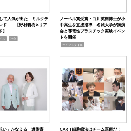
訴して人気が出た ミルクテ
ノーベル賞受賞・白川英樹博士が小
ンド 【野村義樹✕リア
中高生を直接指導 名城大学が講演
ド】
会と導電性プラスチック実験イベン
トを開催
,
イル
社会
,
ライフスタイル
想い」かなえる 遺贈寄
CAR T細胞療法はチーム医療だ！