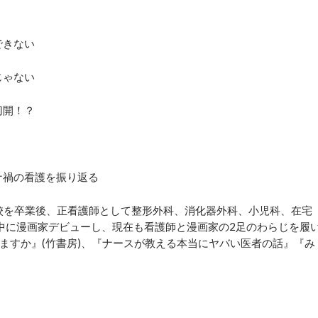
できない
じゃない
切開！？
ロナ禍の看護を振り返る
校を卒業後、正看護師として整形外科、消化器外科、小児科、在宅
中に漫画家デビューし、現在も看護師と漫画家の2足のわらじを履
ますか』(竹書房)、『ナースが教える本当にヤバい医者の話』『み