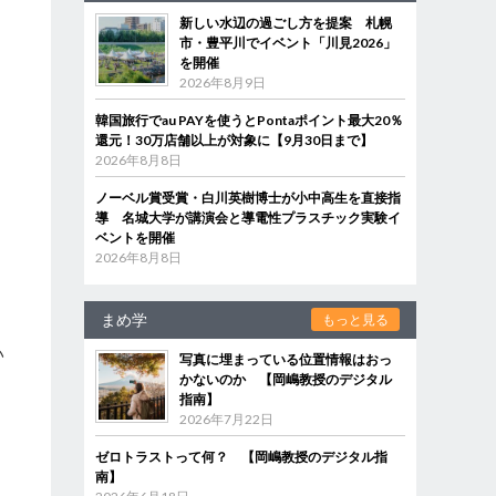
新しい水辺の過ごし方を提案 札幌
市・豊平川でイベント「川見2026」
を開催
2026年8月9日
韓国旅行でau PAYを使うとPontaポイント最大20％
還元！30万店舗以上が対象に【9月30日まで】
2026年8月8日
ノーベル賞受賞・白川英樹博士が小中高生を直接指
導 名城大学が講演会と導電性プラスチック実験イ
ベントを開催
2026年8月8日
まめ学
もっと見る
い
写真に埋まっている位置情報はおっ
かないのか 【岡嶋教授のデジタル
指南】
2026年7月22日
ゼロトラストって何？ 【岡嶋教授のデジタル指
南】