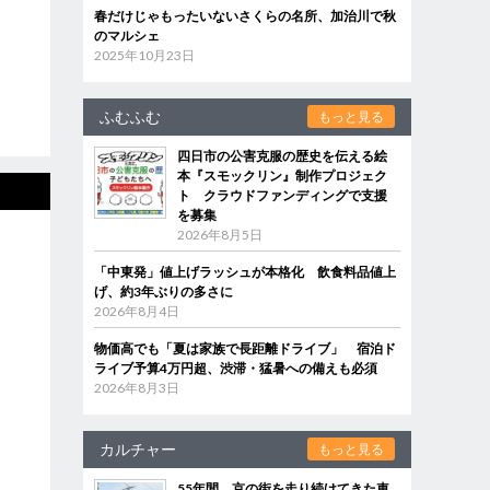
春だけじゃもったいないさくらの名所、加治川で秋
のマルシェ
2025年10月23日
ふむふむ
もっと見る
四日市の公害克服の歴史を伝える絵
本『スモックリン』制作プロジェク
ト クラウドファンディングで支援
を募集
2026年8月5日
「中東発」値上げラッシュが本格化 飲食料品値上
げ、約3年ぶりの多さに
2026年8月4日
物価高でも「夏は家族で長距離ドライブ」 宿泊ド
ライブ予算4万円超、渋滞・猛暑への備えも必須
2026年8月3日
カルチャー
もっと見る
55年間、京の街を走り続けてきた車