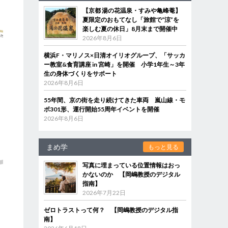
【京都 湯の花温泉・すみや亀峰菴】
夏限定のおもてなし「旅館で“涼”を
楽しむ夏の休日」8月末まで開催中
2026年8月6日
横浜F・マリノス×日清オイリオグループ、「サッカ
ー教室&食育講座 in 宮崎」を開催 小学1年生～3年
生の身体づくりをサポート
2026年8月6日
55年間、京の街を走り続けてきた車両 嵐山線・モ
ボ301形、運行開始55周年イベントを開催
2026年8月6日
まめ学
もっと見る
写真に埋まっている位置情報はおっ
かないのか 【岡嶋教授のデジタル
指南】
2026年7月22日
ゼロトラストって何？ 【岡嶋教授のデジタル指
南】