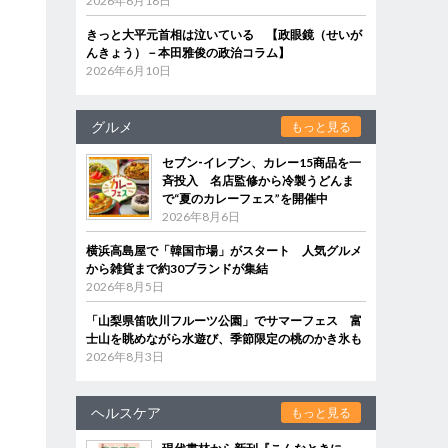
2026年6月18日
きっと大平元首相は泣いている 【政眼鏡（せいが
んきょう）－本田雅俊の政治コラム】
2026年6月10日
グルメ
もっと見る
セブン‐イレブン、カレー15商品を一
斉投入 名店監修から冷製うどんま
で“夏のカレーフェス”を開催中
2026年8月6日
横浜高島屋で「韓国市場」がスタート 人気グルメ
から雑貨まで約30ブランドが集結
2026年8月5日
「山梨県笛吹川フルーツ公園」でサマーフェス 富
士山を眺めながら水遊び、季節限定の桃のかき氷も
2026年8月3日
ヘルスケア
もっと見る