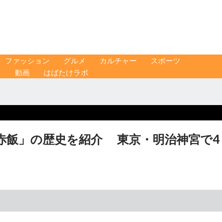
ファッション
グルメ
カルチャー
スポーツ
ス
動画
はばたけラボ
赤飯」の歴史を紹介 東京・明治神宮で4