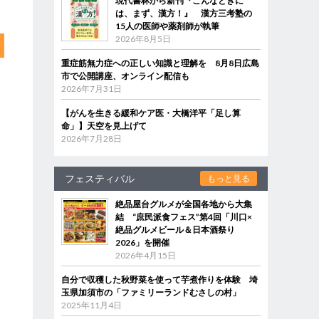
現代書林から新刊『こんなときに
は、まず、漢方！』 漢方三考塾の
15人の医師や薬剤師が執筆
2026年8月5日
重症筋無力症への正しい知識と理解を 8月8日広島
市で公開講座、オンライン配信も
2026年7月31日
【がんを生きる緩和ケア医・大橋洋平「足し算
命」】天空を見上げて
2026年7月28日
フェスティバル
もっと見る
絶品屋台グルメが全国各地から大集
結 “庶民派食フェス”第4回「川口×
絶品グルメビール＆日本酒祭り
2026」を開催
2026年4月15日
自分で収穫した秋野菜を使って芋煮作りを体験 埼
玉県加須市の「ファミリーランドむさしの村」
2025年11月4日