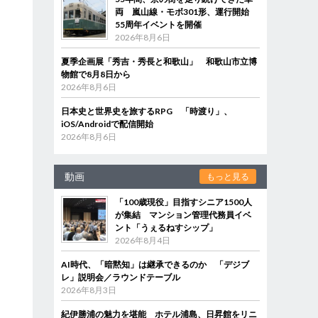
両 嵐山線・モボ301形、運行開始
55周年イベントを開催
2026年8月6日
夏季企画展「秀吉・秀長と和歌山」 和歌山市立博
物館で8月8日から
2026年8月6日
日本史と世界史を旅するRPG 「時渡り」、
iOS/Androidで配信開始
2026年8月6日
動画
もっと見る
「100歳現役」目指すシニア1500人
が集結 マンション管理代務員イベ
ント「うぇるねすシップ」
2026年8月4日
AI時代、「暗黙知」は継承できるのか 「デジブ
レ」説明会／ラウンドテーブル
2026年8月3日
紀伊勝浦の魅力を堪能 ホテル浦島、日昇館をリニ