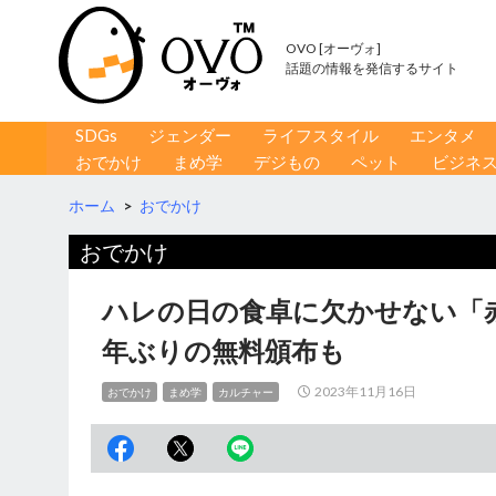
OVO [オーヴォ]
話題の情報を発信するサイト
コンテンツへ移動
検
SDGs
ジェンダー
ライフスタイル
エンタメ
索
おでかけ
まめ学
デジもの
ペット
ビジネ
ホーム
>
おでかけ
おでかけ
ハレの日の食卓に欠かせない「
年ぶりの無料頒布も
2023年11月16日
おでかけ
まめ学
カルチャー