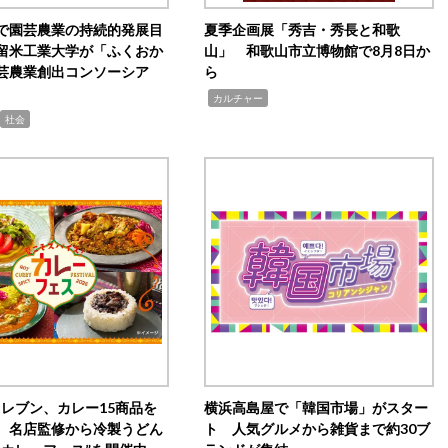
で園芸農業の持続的発展目
夏季企画展「秀吉・秀長と和歌
留米工業大学が「ふくおか
山」 和歌山市立博物館で8月8日か
芸農業創出コンソーシア
ら
,
カルチャー
社会
イレブン、カレー15商品を
横浜高島屋で「韓国市場」がスター
 名店監修から冷製うどん
ト 人気グルメから雑貨まで約30ブ