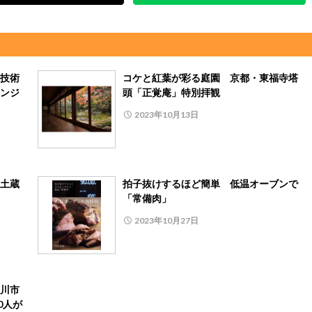
技術
コケと紅葉が彩る庭園 京都・東福寺塔
ンジ
頭「正覚庵」特別拝観
2023年10月13日
土蔵
拍子抜けするほど簡単 低温オーブンで
「常備肉」
2023年10月27日
川市
0人が