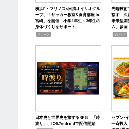
横浜F・マリノス×日清オイリオグル
先端技術
ープ、「サッカー教室&食育講座 in
指す 久
宮崎」を開催 小学1年生～3年生の
未来型園
身体づくりをサポート
ム」参画
,
,
,
スポーツ
ビジネス
日本史と世界史を旅するRPG 「時
セブン‐
渡り」、iOS/Androidで配信開始
一斉投入