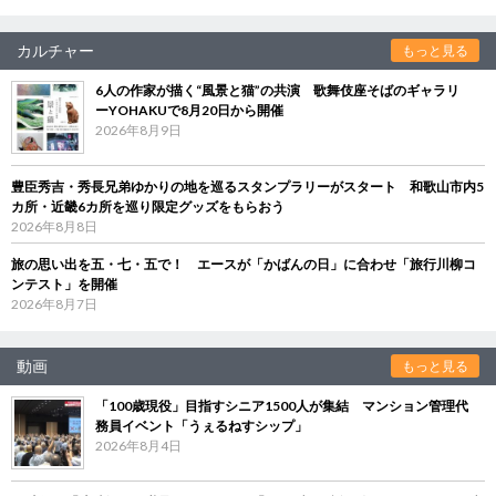
カルチャー
もっと見る
6人の作家が描く“風景と猫”の共演 歌舞伎座そばのギャラリ
ーYOHAKUで8月20日から開催
2026年8月9日
豊臣秀吉・秀長兄弟ゆかりの地を巡るスタンプラリーがスタート 和歌山市内5
カ所・近畿6カ所を巡り限定グッズをもらおう
2026年8月8日
旅の思い出を五・七・五で！ エースが「かばんの日」に合わせ「旅行川柳コ
ンテスト」を開催
2026年8月7日
動画
もっと見る
「100歳現役」目指すシニア1500人が集結 マンション管理代
務員イベント「うぇるねすシップ」
2026年8月4日