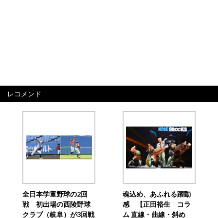
レコメンド
全日本学童野球の2回
魂込め、あふれる躍動
戦 初出場の西陵野球
感 【正田裕生 コラ
クラブ（岐阜）が3回戦
ム 直線・曲線・斜め