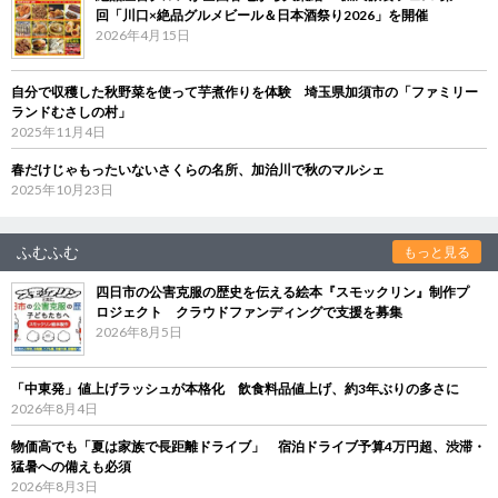
回「川口×絶品グルメビール＆日本酒祭り2026」を開催
2026年4月15日
自分で収穫した秋野菜を使って芋煮作りを体験 埼玉県加須市の「ファミリー
ランドむさしの村」
2025年11月4日
春だけじゃもったいないさくらの名所、加治川で秋のマルシェ
2025年10月23日
ふむふむ
もっと見る
四日市の公害克服の歴史を伝える絵本『スモックリン』制作プ
ロジェクト クラウドファンディングで支援を募集
2026年8月5日
「中東発」値上げラッシュが本格化 飲食料品値上げ、約3年ぶりの多さに
2026年8月4日
物価高でも「夏は家族で長距離ドライブ」 宿泊ドライブ予算4万円超、渋滞・
猛暑への備えも必須
2026年8月3日