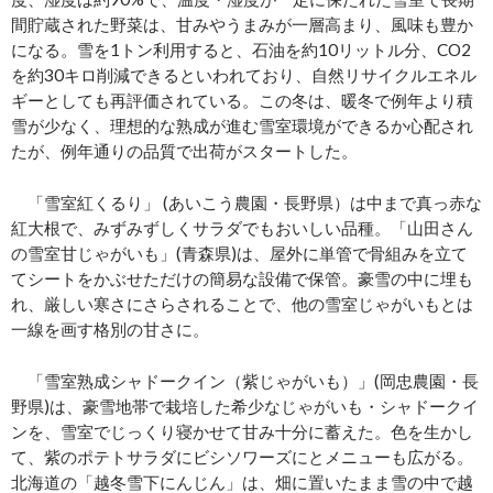
間貯蔵された野菜は、甘みやうまみが一層高まり、風味も豊か
になる。雪を1トン利用すると、石油を約10リットル分、CO2
を約30キロ削減できるといわれており、自然リサイクルエネル
ギーとしても再評価されている。この冬は、暖冬で例年より積
雪が少なく、理想的な熟成が進む雪室環境ができるか心配され
たが、例年通りの品質で出荷がスタートした。
「雪室紅くるり」 (あいこう農園・長野県）は中まで真っ赤な
紅大根で、みずみずしくサラダでもおいしい品種。「山田さん
の雪室甘じゃがいも」(青森県)は、屋外に単管で骨組みを立て
てシートをかぶせただけの簡易な設備で保管。豪雪の中に埋も
れ、厳しい寒さにさらされることで、他の雪室じゃがいもとは
⼀線を画す格別の甘さに。
「雪室熟成シャドークイン（紫じゃがいも）」(岡忠農園・長
野県)は、豪雪地帯で栽培した希少なじゃがいも・シャドークイ
ンを、雪室でじっくり寝かせて甘み十分に蓄えた。色を生かし
て、紫のポテトサラダにビシソワーズにとメニューも広がる。
北海道の「越冬雪下にんじん」は、畑に置いたまま雪の中で越