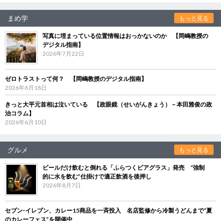
まめ学
もっと見る
写真に埋まっている位置情報はおっかないのか 【岡嶋教授の
デジタル指南】
2026年7月22日
ゼロトラストって何？ 【岡嶋教授のデジタル指南】
2026年6月18日
きっと大平元首相は泣いている 【政眼鏡（せいがんきょう）－本田雅俊の政
治コラム】
2026年6月10日
グルメ
もっと見る
ビールだけ飲むと倒れる「ふらつくビアグラス」発売 “強制
的に水を飲む”仕掛けで適正飲酒を後押し
2026年8月7日
セブン‐イレブン、カレー15商品を一斉投入 名店監修から冷製うどんまで“夏
のカレーフェス”を開催中