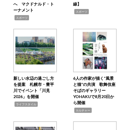
へ マクドナルド・ト
線】
ーナメント
,
スポーツ
,
スポーツ
新しい水辺の過ごし方
6人の作家が描く“風景
を提案 札幌市・豊平
と猫”の共演 歌舞伎座
川でイベント「川見
そばのギャラリー
2026」を開催
YOHAKUで8月20日か
ら開催
,
ライフスタイル
,
カルチャー