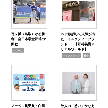
弓ヶ浜（鳥取）が初勝
LVに敗訴して人気が出
利 全日本学童野球の1
た ミルクティーブラ
回戦
ンド 【野村義樹✕
リアルワールド】
,
スポーツ
,
,
ライフスタイル
社会
ノーベル賞受賞・白川
故人の「想い」かなえ