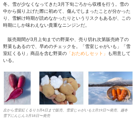
冬。雪が少なくなってきた3月下旬ごろから収穫を行う。雪の
中から掘り上げた際に初めて、傷んでしまったことが分かった
り、雪解け時期が読めなかったりというリスクもあるが、この
時期にしか味わえない貴重なニンジンだ。
販売期間が3月上旬までの野菜や、売り切れ次第販売終了の
野菜もあるので、早めのチェックを。「雪室じゃがいも」「雪
室紅くるり」商品を含む野菜の
「おためしセット」
も用意して
いる。
左から雪室紅くるり 3⽉4⽇まで販売、雪室じゃがいも 2⽉19⽇〜発売、越冬
雪下にんじん 3⽉18⽇〜発売