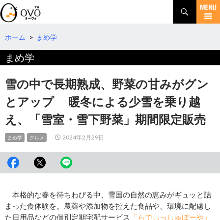
検
索
コ
ン
テ
ホーム
>
まめ学
ン
まめ学
ツ
へ
移
雪の中で長期熟成、野菜の甘みがグン
動
とアップ 暖冬による少雪を乗り越
え、「雪室・雪下野菜」期間限定販売
2024年2月29日
まめ学
グルメ
本格的な春を待ちわびる中、雪国の自然の恵みがギュッと詰
まった食体験を。農薬や添加物を控えた食品や、環境に配慮し
た日用品などの個別定期宅配サービス
「らでぃっしゅぼーや」