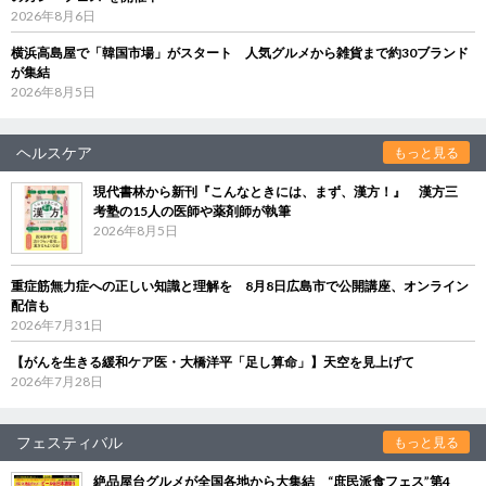
2026年8月6日
横浜高島屋で「韓国市場」がスタート 人気グルメから雑貨まで約30ブランド
が集結
2026年8月5日
ヘルスケア
もっと見る
現代書林から新刊『こんなときには、まず、漢方！』 漢方三
考塾の15人の医師や薬剤師が執筆
2026年8月5日
重症筋無力症への正しい知識と理解を 8月8日広島市で公開講座、オンライン
配信も
2026年7月31日
【がんを生きる緩和ケア医・大橋洋平「足し算命」】天空を見上げて
2026年7月28日
フェスティバル
もっと見る
絶品屋台グルメが全国各地から大集結 “庶民派食フェス”第4