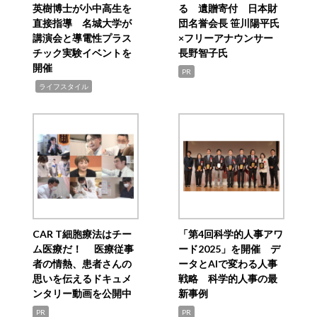
英樹博士が小中高生を
る 遺贈寄付 日本財
直接指導 名城大学が
団名誉会長 笹川陽平氏
講演会と導電性プラス
×フリーアナウンサー
チック実験イベントを
長野智子氏
開催
PR
,
ライフスタイル
CAR T細胞療法はチー
「第4回科学的人事アワ
ム医療だ！ 医療従事
ード2025」を開催 デ
者の情熱、患者さんの
ータとAIで変わる人事
思いを伝えるドキュメ
戦略 科学的人事の最
ンタリー動画を公開中
新事例
PR
PR