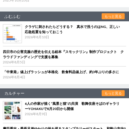
2025年10月23日
ふむふむ
もっと見る
クラゲに刺されたらどうする？ 真水で洗うのはNG、正しい
応急処置を知っておこう
2026年8月10日
四日市の公害克服の歴史を伝える絵本『スモックリン』制作プロジェクト ク
ラウドファンディングで支援を募集
2026年8月5日
「中東発」値上げラッシュが本格化 飲食料品値上げ、約3年ぶりの多さに
2026年8月4日
カルチャー
もっと見る
6人の作家が描く“風景と猫”の共演 歌舞伎座そばのギャラリ
ーYOHAKUで8月20日から開催
2026年8月9日
豊臣秀吉・秀長兄弟ゆかりの地を巡るスタンプラリーがスタート 和歌山市内5