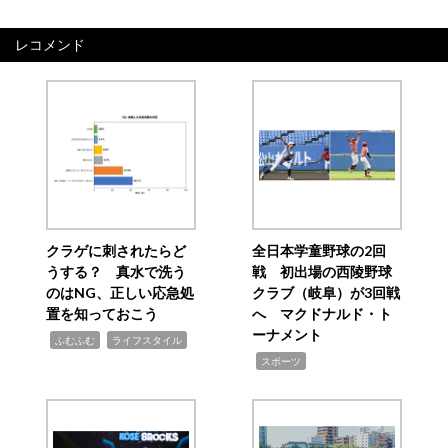
レコメンド
クラゲに刺されたらど
全日本学童野球の2回
うする？ 真水で洗う
戦 初出場の西陵野球
のはNG、正しい応急処
クラブ（岐阜）が3回戦
置を知っておこう
へ マクドナルド・ト
ーナメント
,
,
ふむふむ
ライフスタイル
,
スポーツ