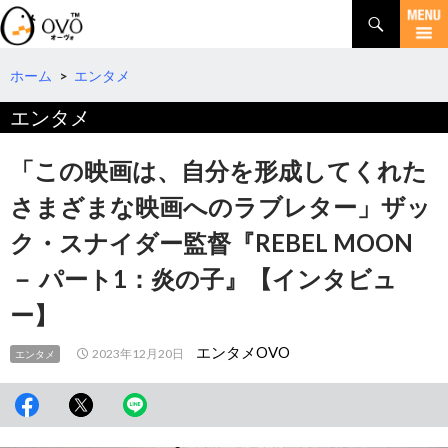
検
索
コ
ン
テ
ホーム
>
エンタメ
ン
エンタメ
ツ
へ
移
「この映画は、自分を形成してくれた
動
さまざまな映画へのラブレター」ザッ
ク・スナイダー監督『REBEL MOON
－ パート1：炎の子』【インタビュ
ー】
エンタメOVO
2023年12月20日
エンタメ