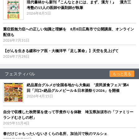
現代書林から新刊『こんなときには、まず、漢方！』 漢方三
考塾の15人の医師や薬剤師が執筆
2026年8月5日
重症筋無力症への正しい知識と理解を 8月8日広島市で公開講座、オンライン
配信も
2026年7月31日
【がんを生きる緩和ケア医・大橋洋平「足し算命」】天空を見上げて
2026年7月28日
フェスティバル
もっと見る
絶品屋台グルメが全国各地から大集結 “庶民派食フェス”第4
回「川口×絶品グルメビール＆日本酒祭り2026」を開催
2026年4月15日
自分で収穫した秋野菜を使って芋煮作りを体験 埼玉県加須市の「ファミリー
ランドむさしの村」
2025年11月4日
春だけじゃもったいないさくらの名所、加治川で秋のマルシェ