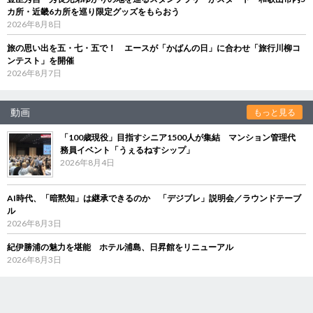
カ所・近畿6カ所を巡り限定グッズをもらおう
2026年8月8日
旅の思い出を五・七・五で！ エースが「かばんの日」に合わせ「旅行川柳コ
ンテスト」を開催
2026年8月7日
動画
もっと見る
「100歳現役」目指すシニア1500人が集結 マンション管理代
務員イベント「うぇるねすシップ」
2026年8月4日
AI時代、「暗黙知」は継承できるのか 「デジブレ」説明会／ラウンドテーブ
ル
2026年8月3日
紀伊勝浦の魅力を堪能 ホテル浦島、日昇館をリニューアル
2026年8月3日