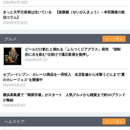
2026年6月18日
きっと大平元首相は泣いている 【政眼鏡（せいがんきょう）－本田雅俊の政
治コラム】
2026年6月10日
グルメ
もっと見る
ビールだけ飲むと倒れる「ふらつくビアグラス」発売 “強制
的に水を飲む”仕掛けで適正飲酒を後押し
2026年8月7日
セブン‐イレブン、カレー15商品を一斉投入 名店監修から冷製うどんまで“夏
のカレーフェス”を開催中
2026年8月6日
横浜高島屋で「韓国市場」がスタート 人気グルメから雑貨まで約30ブランド
が集結
2026年8月5日
ヘルスケア
もっと見る