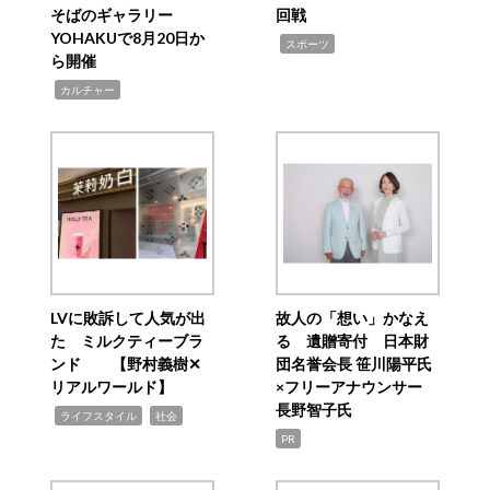
そばのギャラリー
回戦
YOHAKUで8月20日か
,
スポーツ
ら開催
,
カルチャー
LVに敗訴して人気が出
故人の「想い」かなえ
た ミルクティーブラ
る 遺贈寄付 日本財
ンド 【野村義樹✕
団名誉会長 笹川陽平氏
リアルワールド】
×フリーアナウンサー
長野智子氏
,
,
ライフスタイル
社会
PR