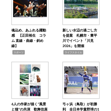
魂込め、あふれる躍動
新しい水辺の過ごし方
感 【正田裕生 コラ
を提案 札幌市・豊平
ム 直線・曲線・斜め
川でイベント「川見
線】
2026」を開催
,
,
スポーツ
ライフスタイル
6人の作家が描く“風景
弓ヶ浜（鳥取）が初勝
と猫”の共演 歌舞伎座
利 全日本学童野球の1