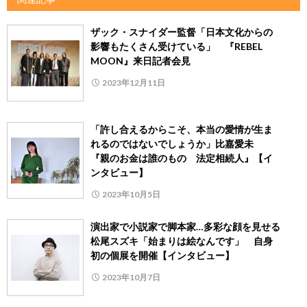
ザック・スナイダー監督「日本文化からの
影響もたくさん受けている」 『REBEL
MOON』来日記者会見
2023年12月11日
「許し合えるからこそ、本当の愛情が生ま
れるのではないでしょうか」比嘉愛未
『親のお金は誰のもの 法定相続人』【イ
ンタビュー】
2023年10月5日
演出家で小説家で脚本家…多彩な顔を見せる
松尾スズキ「始まりは絵なんです」 自身
初の個展を開催【インタビュー】
2023年10月7日