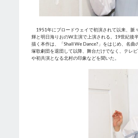
1951年にブロードウェイで初演されて以来、脈
輝と明日海りおのW主演で上演される。19世紀後
描く本作は、「Shall We Dance?」をはじ
塚歌劇団を退団して以降、舞台だけでなく、テレビ
や初共演となる北村の印象などを聞いた。