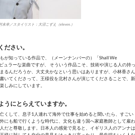
未幸／スタイリスト：大沼こずえ（eleven.）
ください。
知っている作品で、（メーンナンバーの）「Shall We
ポピュラーな楽曲ですが、 そういう作品こそ、技術や演じる人の持
まるんだろうか、大丈夫かなという思いはありますが、小林香さ
書いてくださって、王様役を北村さんが演じてくださることで、
楽しみにしています。
ようにとらえていますか。
亡くして、息子1人連れて海外で仕事を始めると聞いたら、すごい
外にも船で行くような時代に、文化も違う国へ家庭教師として雇
人だと尊敬します。日本人の感覚で見ると、イギリス人のアンナ
王様に対しても自分の意見をはっきり言ったり、最先端をいく人