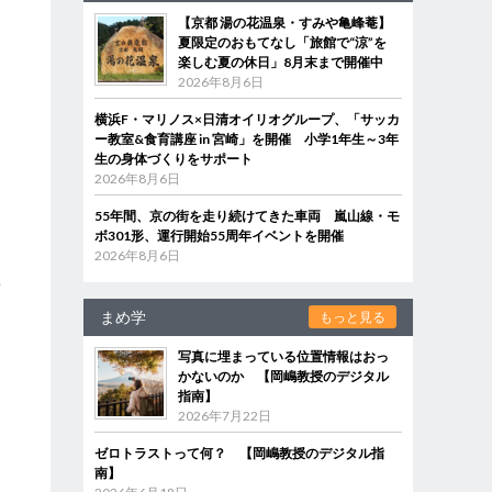
【京都 湯の花温泉・すみや亀峰菴】
夏限定のおもてなし「旅館で“涼”を
楽しむ夏の休日」8月末まで開催中
2026年8月6日
横浜F・マリノス×日清オイリオグループ、「サッカ
ー教室&食育講座 in 宮崎」を開催 小学1年生～3年
生の身体づくりをサポート
2026年8月6日
55年間、京の街を走り続けてきた車両 嵐山線・モ
っ
ボ301形、運行開始55周年イベントを開催
2026年8月6日
ん
新
まめ学
もっと見る
写真に埋まっている位置情報はおっ
かないのか 【岡嶋教授のデジタル
指南】
2026年7月22日
わ
ゼロトラストって何？ 【岡嶋教授のデジタル指
は
南】
な