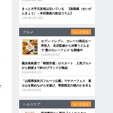
2026年6月18日
し
きっと大平元首相は泣いている 【政眼鏡（せいが
後
んきょう）－本田雅俊の政治コラム】
れ
2026年6月10日
グルメ
もっと見る
セブン‐イレブン、カレー15商品を一
斉投入 名店監修から冷製うどんま
ま
で“夏のカレーフェス”を開催中
、
2026年8月6日
で
横浜高島屋で「韓国市場」がスタート 人気グルメ
な
から雑貨まで約30ブランドが集結
2026年8月5日
「山梨県笛吹川フルーツ公園」でサマーフェス 富
を
士山を眺めながら水遊び、季節限定の桃のかき氷も
2026年8月3日
だ
ヘルスケア
もっと見る
本