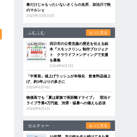
春だけじゃもったいないさくらの名所、加治川で秋
のマルシェ
2025年10月23日
ふむふむ
もっと見る
四日市の公害克服の歴史を伝える絵
本『スモックリン』制作プロジェク
ト クラウドファンディングで支援
を募集
2026年8月5日
「中東発」値上げラッシュが本格化 飲食料品値上
げ、約3年ぶりの多さに
2026年8月4日
物価高でも「夏は家族で長距離ドライブ」 宿泊ド
ライブ予算4万円超、渋滞・猛暑への備えも必須
2026年8月3日
カルチャー
もっと見る
55年間、京の街を走り続けてきた車