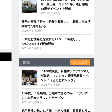
両 嵐山線・モボ301形、運行開始
55周年イベントを開催
2026年8月6日
夏季企画展「秀吉・秀長と和歌山」 和歌山市立博
物館で8月8日から
2026年8月6日
日本史と世界史を旅するRPG 「時渡り」、
iOS/Androidで配信開始
2026年8月6日
動画
もっと見る
「100歳現役」目指すシニア1500人
が集結 マンション管理代務員イベ
ント「うぇるねすシップ」
2026年8月4日
AI時代、「暗黙知」は継承できるのか 「デジブ
レ」説明会／ラウンドテーブル
2026年8月3日
紀伊勝浦の魅力を堪能 ホテル浦島、日昇館をリニ