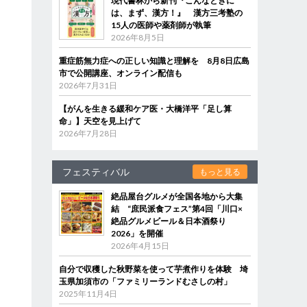
現代書林から新刊『こんなときに
く
は、まず、漢方！』 漢方三考塾の
15人の医師や薬剤師が執筆
と
2026年8月5日
目
重症筋無力症への正しい知識と理解を 8月8日広島
市で公開講座、オンライン配信も
2026年7月31日
【がんを生きる緩和ケア医・大橋洋平「足し算
命」】天空を見上げて
2026年7月28日
フェスティバル
もっと見る
絶品屋台グルメが全国各地から大集
結 “庶民派食フェス”第4回「川口×
絶品グルメビール＆日本酒祭り
2026」を開催
2026年4月15日
自分で収穫した秋野菜を使って芋煮作りを体験 埼
玉県加須市の「ファミリーランドむさしの村」
2025年11月4日