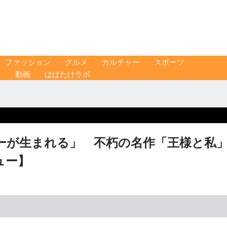
ファッション
グルメ
カルチャー
スポーツ
ス
動画
はばたけラボ
ーが生まれる」 不朽の名作「王様と私
ュー】