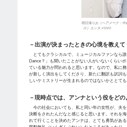
明日海りお（ヘアメーク：中村
（C）エンタメOVO
－出演が決まったときの心境を教えて
とてもクラシカルで、ミュージカルファンなら誰もが
Dance？」も聞いたことがない人がいないくらい
ている魅力が問われると思います。なので、私に務
が新しく演出をしてくださり、新たに翻訳も訳詞も
しいケミストリーが生まれるのではないかととても
－現時点では、アンナという役をどの
今の社会においても、私と同い年の女性が、夫を
決断をされたんだなと感じると思います。それを海
れて行くことを決めたアンナは、とても勇気がある
慇懃無礼（いんぎんぶれい）なところがあったり、