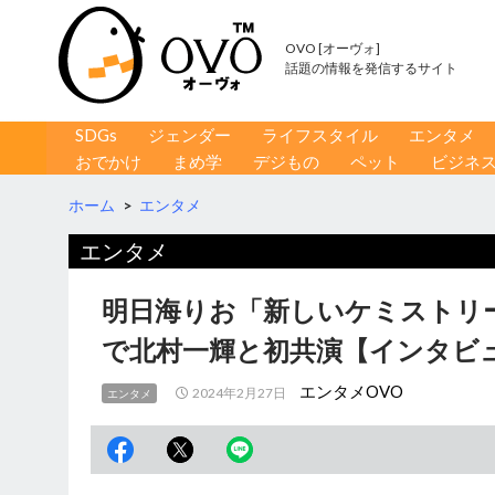
OVO [オーヴォ]
話題の情報を発信するサイト
コンテンツへ移動
検
SDGs
ジェンダー
ライフスタイル
エンタメ
索
おでかけ
まめ学
デジもの
ペット
ビジネ
ホーム
>
エンタメ
エンタメ
明日海りお「新しいケミストリ
で北村一輝と初共演【インタビ
エンタメOVO
2024年2月27日
エンタメ