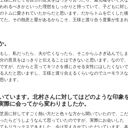
われるべきかといった理想をしっかりと持っていて、子どもに対
のトムに愛されていたからだと思います。だからトムを亡くした
てた。その熱意と愛があるからこそ、王様と渡り合う度量が生ま
か。
もし、私だったら、夫が亡くなったら、そこからふさぎ込んでし
分の意見をはっきりと伝えることはできないと思います。なので
ですが、だからと言ってキツさを感じさせる女性にはしたくない
る人だと思いますし、王様と渡り合えるくらいなのでユーモラス
思います。
いています。北村さんに対してはどのような印象
実際に会ってから変わりましたか。
芝居に対してすごく熱い方だと色々な方から聞いていたので、こ
ったらどうしようなんて思っていたのですが、実際にお会いした
てもリラックスできました。今は甘えさせていただいています。