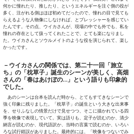
何かに憧れたり、推したり、というエネルギーを注ぐ側の役が
多く、注がれる側はほぼ初めてだったので、憧れの目で見ても
らえるような人物像にしなければ、とプレッシャーを感じてい
たんです。その点、ウイカさんが、現場の中でも外でも、私を
憧れの存在として扱ってくれたことで、とても楽になりまし
た。ウイカさんとソウルメイトのような役を演じられて、楽し
かったです。
－ウイカさんの関係では、第二十一回「旅立
ち」の「枕草子」誕生のシーンが美しく、高畑
さんの「春はあけぼの…」という語りも印象的
でした。
あのシーンは台本を読んだ時から、とてもすてきなシーンで
強く印象に残りました。「枕草子」の誕生という大きな出来事
を、せりふなしの情景だけで見せつつ、そこに描かれている四
季を映像で表現していて。実は語りも、定子が読むのか、清少
納言が読むのか、現代語訳か、当時の言葉で読むのか、いろい
ろな試行錯誤がありました。最終的には、「映像をつないでみ