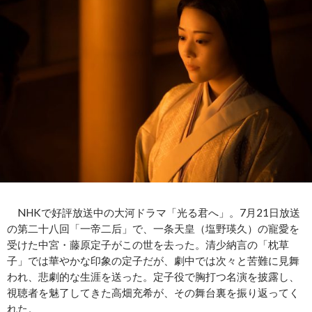
NHKで好評放送中の大河ドラマ「光る君へ」。7月21日放送
の第二十八回「一帝二后」で、一条天皇（塩野瑛久）の寵愛を
受けた中宮・藤原定子がこの世を去った。清少納言の「枕草
子」では華やかな印象の定子だが、劇中では次々と苦難に見舞
われ、悲劇的な生涯を送った。定子役で胸打つ名演を披露し、
視聴者を魅了してきた高畑充希が、その舞台裏を振り返ってく
れた。