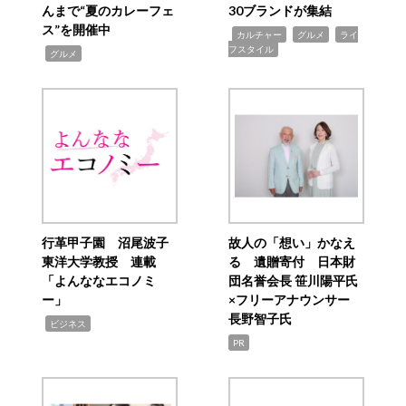
んまで“夏のカレーフェ
30ブランドが集結
ス”を開催中
,
,
,
カルチャー
グルメ
ライ
フスタイル
,
グルメ
行革甲子園 沼尾波子
故人の「想い」かなえ
東洋大学教授 連載
る 遺贈寄付 日本財
「よんななエコノミ
団名誉会長 笹川陽平氏
ー」
×フリーアナウンサー
長野智子氏
,
ビジネス
PR