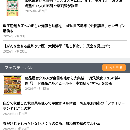
現代書林から新刊『こんなときには、まず、漢方！』 漢方三
考塾の15人の医師や薬剤師が執筆
2026年8月5日
重症筋無力症への正しい知識と理解を 8月8日広島市で公開講座、オンライン
配信も
2026年7月31日
【がんを生きる緩和ケア医・大橋洋平「足し算命」】天空を見上げて
2026年7月28日
フェスティバル
もっと見る
絶品屋台グルメが全国各地から大集結 “庶民派食フェス”第4
回「川口×絶品グルメビール＆日本酒祭り2026」を開催
2026年4月15日
自分で収穫した秋野菜を使って芋煮作りを体験 埼玉県加須市の「ファミリー
ランドむさしの村」
2025年11月4日
春だけじゃもったいないさくらの名所、加治川で秋のマルシェ
2025年10月23日