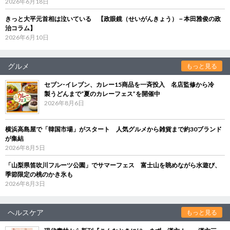
2026年6月18日
きっと大平元首相は泣いている 【政眼鏡（せいがんきょう）－本田雅俊の政
治コラム】
2026年6月10日
グルメ
もっと見る
セブン‐イレブン、カレー15商品を一斉投入 名店監修から冷
製うどんまで“夏のカレーフェス”を開催中
2026年8月6日
横浜高島屋で「韓国市場」がスタート 人気グルメから雑貨まで約30ブランド
が集結
2026年8月5日
「山梨県笛吹川フルーツ公園」でサマーフェス 富士山を眺めながら水遊び、
季節限定の桃のかき氷も
2026年8月3日
ヘルスケア
もっと見る