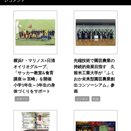
レコメンド
横浜F・マリノス×日清
先端技術で園芸農業の
オイリオグループ、
持続的発展目指す 久
「サッカー教室&食育
留米工業大学が「ふく
講座 in 宮崎」を開催
おか未来型園芸農業創
小学1年生～3年生の身
出コンソーシアム」参
体づくりをサポート
画
,
,
,
スポーツ
ビジネス
社会