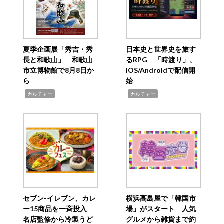
夏季企画展「秀吉・秀
日本史と世界史を旅す
長と和歌山」 和歌山
るRPG 「時渡り」、
市立博物館で8月8日か
iOS/Androidで配信開
ら
始
,
,
カルチャー
カルチャー
セブン‐イレブン、カレ
横浜高島屋で「韓国市
ー15商品を一斉投入
場」がスタート 人気
名店監修から冷製うど
グルメから雑貨まで約