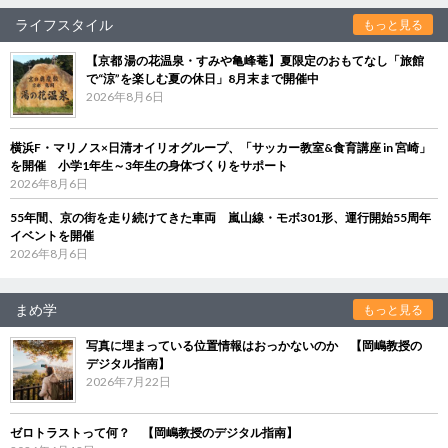
ライフスタイル
もっと見る
【京都 湯の花温泉・すみや亀峰菴】夏限定のおもてなし「旅館
で“涼”を楽しむ夏の休日」8月末まで開催中
2026年8月6日
横浜F・マリノス×日清オイリオグループ、「サッカー教室&食育講座 in 宮崎」
を開催 小学1年生～3年生の身体づくりをサポート
2026年8月6日
55年間、京の街を走り続けてきた車両 嵐山線・モボ301形、運行開始55周年
イベントを開催
2026年8月6日
まめ学
もっと見る
写真に埋まっている位置情報はおっかないのか 【岡嶋教授の
デジタル指南】
2026年7月22日
ゼロトラストって何？ 【岡嶋教授のデジタル指南】