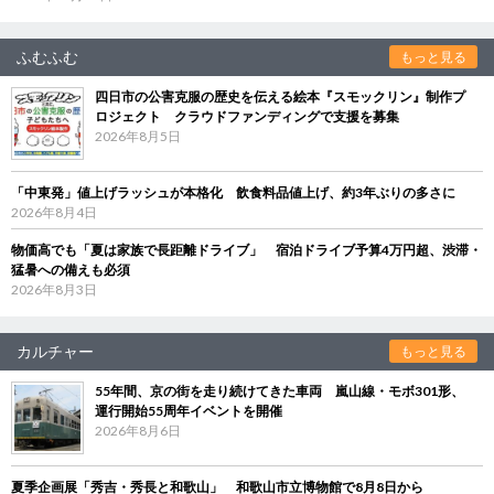
ふむふむ
もっと見る
四日市の公害克服の歴史を伝える絵本『スモックリン』制作プ
ロジェクト クラウドファンディングで支援を募集
2026年8月5日
「中東発」値上げラッシュが本格化 飲食料品値上げ、約3年ぶりの多さに
2026年8月4日
物価高でも「夏は家族で長距離ドライブ」 宿泊ドライブ予算4万円超、渋滞・
猛暑への備えも必須
2026年8月3日
カルチャー
もっと見る
55年間、京の街を走り続けてきた車両 嵐山線・モボ301形、
運行開始55周年イベントを開催
2026年8月6日
夏季企画展「秀吉・秀長と和歌山」 和歌山市立博物館で8月8日から