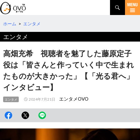
検
索
コ
ン
テ
ホーム
>
エンタメ
ン
エンタメ
ツ
へ
移
高畑充希 視聴者を魅了した藤原定子
動
役は「皆さんと作っていく中で生まれ
たものが大きかった」【「光る君へ」
インタビュー】
エンタメOVO
2024年7月21日
エンタメ