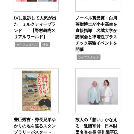
LVに敗訴して人気が出
ノーベル賞受賞・白川
た ミルクティーブラ
英樹博士が小中高生を
ンド 【野村義樹✕
直接指導 名城大学が
リアルワールド】
講演会と導電性プラス
チック実験イベントを
,
,
ライフスタイル
社会
開催
,
ライフスタイル
豊臣秀吉・秀長兄弟ゆ
故人の「想い」かなえ
かりの地を巡るスタン
る 遺贈寄付 日本財
プラリーがスタート
団名誉会長 笹川陽平氏