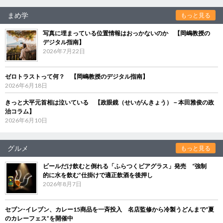
まめ学
もっと見る
写真に埋まっている位置情報はおっかないのか 【岡嶋教授の
デジタル指南】
2026年7月22日
ゼロトラストって何？ 【岡嶋教授のデジタル指南】
2026年6月18日
きっと大平元首相は泣いている 【政眼鏡（せいがんきょう）－本田雅俊の政
治コラム】
2026年6月10日
グルメ
もっと見る
ビールだけ飲むと倒れる「ふらつくビアグラス」発売 “強制
的に水を飲む”仕掛けで適正飲酒を後押し
2026年8月7日
セブン‐イレブン、カレー15商品を一斉投入 名店監修から冷製うどんまで“夏
のカレーフェス”を開催中