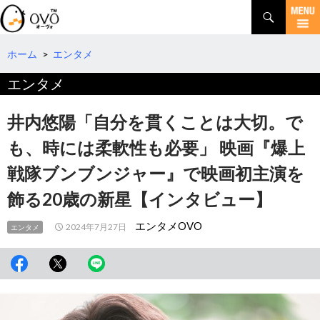
検
索
コ
ン
テ
ホーム
>
エンタメ
ン
エンタメ
ツ
へ
移
井内悠陽「自分を貫くことは大切。で
動
も、時には柔軟性も必要」 映画『爆上
戦隊ブンブンジャー』で映画初主演を
飾る20歳の新星【インタビュー】
エンタメOVO
2024年7月27日
エンタメ