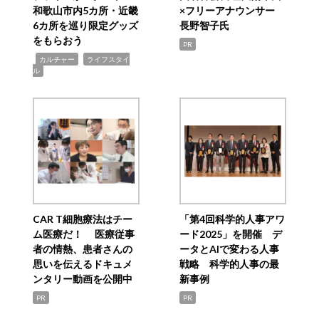
和歌山市内5カ所・近畿
×フリーアナウンサー
6カ所を巡り限定グッズ
長野智子氏
をもらおう
PR
,
,
カルチャー
ライフスタイ
ル
CAR T細胞療法はチー
「第4回科学的人事アワ
ム医療だ！ 医療従事
ード2025」を開催 デ
者の情熱、患者さんの
ータとAIで変わる人事
思いを伝えるドキュメ
戦略 科学的人事の最
ンタリー動画を公開中
新事例
PR
PR