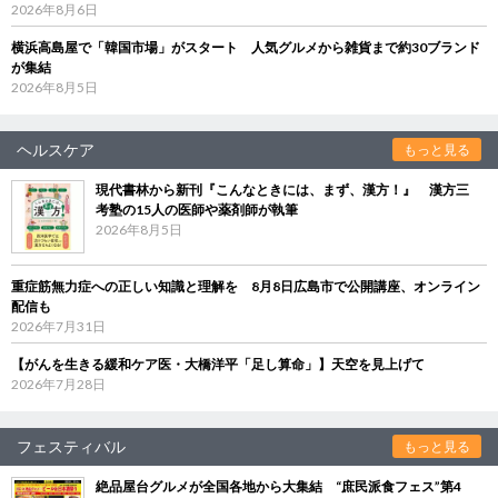
2026年8月6日
横浜高島屋で「韓国市場」がスタート 人気グルメから雑貨まで約30ブランド
が集結
2026年8月5日
ヘルスケア
もっと見る
現代書林から新刊『こんなときには、まず、漢方！』 漢方三
考塾の15人の医師や薬剤師が執筆
2026年8月5日
重症筋無力症への正しい知識と理解を 8月8日広島市で公開講座、オンライン
配信も
2026年7月31日
【がんを生きる緩和ケア医・大橋洋平「足し算命」】天空を見上げて
2026年7月28日
フェスティバル
もっと見る
絶品屋台グルメが全国各地から大集結 “庶民派食フェス”第4