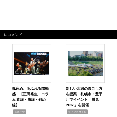
レコメンド
魂込め、あふれる躍動
新しい水辺の過ごし方
感 【正田裕生 コラ
を提案 札幌市・豊平
ム 直線・曲線・斜め
川でイベント「川見
線】
2026」を開催
,
,
スポーツ
ライフスタイル