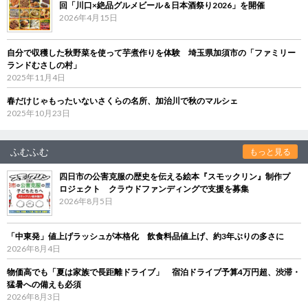
回「川口×絶品グルメビール＆日本酒祭り2026」を開催
2026年4月15日
自分で収穫した秋野菜を使って芋煮作りを体験 埼玉県加須市の「ファミリー
ランドむさしの村」
2025年11月4日
春だけじゃもったいないさくらの名所、加治川で秋のマルシェ
2025年10月23日
ふむふむ
もっと見る
四日市の公害克服の歴史を伝える絵本『スモックリン』制作プ
ロジェクト クラウドファンディングで支援を募集
2026年8月5日
「中東発」値上げラッシュが本格化 飲食料品値上げ、約3年ぶりの多さに
2026年8月4日
物価高でも「夏は家族で長距離ドライブ」 宿泊ドライブ予算4万円超、渋滞・
猛暑への備えも必須
2026年8月3日