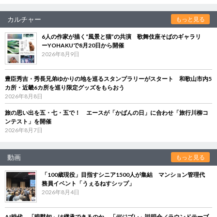
カルチャー
もっと見る
6人の作家が描く“風景と猫”の共演 歌舞伎座そばのギャラリ
ーYOHAKUで8月20日から開催
2026年8月9日
豊臣秀吉・秀長兄弟ゆかりの地を巡るスタンプラリーがスタート 和歌山市内5
カ所・近畿6カ所を巡り限定グッズをもらおう
2026年8月8日
旅の思い出を五・七・五で！ エースが「かばんの日」に合わせ「旅行川柳コ
ンテスト」を開催
2026年8月7日
動画
もっと見る
「100歳現役」目指すシニア1500人が集結 マンション管理代
務員イベント「うぇるねすシップ」
2026年8月4日
AI時代、「暗黙知」は継承できるのか 「デジブレ」説明会／ラウンドテーブ