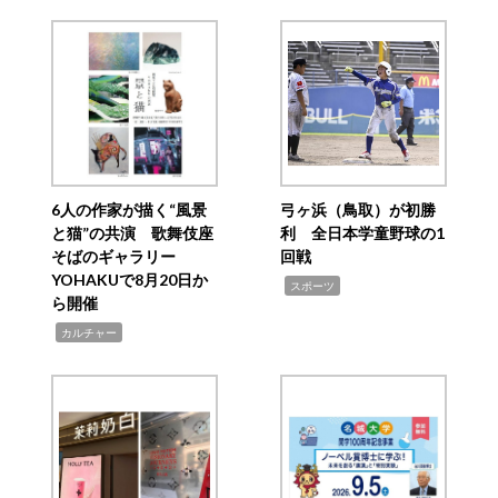
6人の作家が描く“風景
弓ヶ浜（鳥取）が初勝
と猫”の共演 歌舞伎座
利 全日本学童野球の1
そばのギャラリー
回戦
YOHAKUで8月20日か
,
スポーツ
ら開催
,
カルチャー