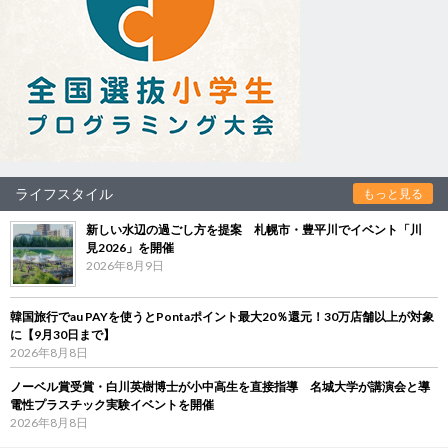
ライフスタイル
もっと見る
新しい水辺の過ごし方を提案 札幌市・豊平川でイベント「川
見2026」を開催
2026年8月9日
韓国旅行でau PAYを使うとPontaポイント最大20％還元！30万店舗以上が対象
に【9月30日まで】
2026年8月8日
ノーベル賞受賞・白川英樹博士が小中高生を直接指導 名城大学が講演会と導
電性プラスチック実験イベントを開催
2026年8月8日