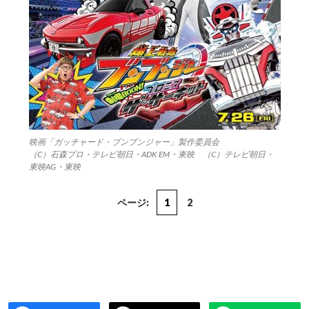
映画「ガッチャード・ブンブンジャー」製作委員会
（C）石森プロ・テレビ朝日・ADK EM・東映 （C）テレビ朝日・
東映AG・東映
ページ:
1
2