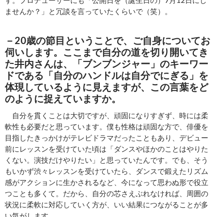
ませんか？」と冗談を言っていたくらいで（笑）。
－20歳の節目ということで、ご自身についてお
伺いします。ここまで自分の道を切り開いてき
た井内さんは、「ブンブンジャー」のキーワー
ドである「自分のハンドルは自分でにぎる」を
体現しているように見えますが、この言葉をど
のように捉えていますか。
自分を貫くことは大切ですが、頑固になりすぎず、時には柔
軟性も必要だと思っています。僕も性格は頑固な方で、俳優を
目指したきっかけがテレビドラマだったこともあり、デビュー
前にレッスンを受けていた頃は「ダンスやほかのことはやりた
くない。演技だけやりたい」と思っていたんです。でも、そう
もいかず渋々レッスンを受けていたら、ダンスで鍛えたリズム
感がアクションに生かされるなど、今になって思わぬ形で役立
つことも多くて。だから、自分の芯さえぶれなければ、周囲の
状況に柔軟に対応していく方が、いい結果につながることが多
い気がします。