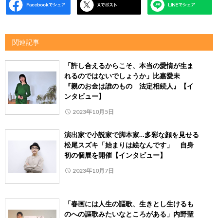
関連記事
「許し合えるからこそ、本当の愛情が生ま
れるのではないでしょうか」比嘉愛未
『親のお金は誰のもの 法定相続人』【イ
ンタビュー】
2023年10月5日
演出家で小説家で脚本家…多彩な顔を見せる
松尾スズキ「始まりは絵なんです」 自身
初の個展を開催【インタビュー】
2023年10月7日
「春画には人生の謳歌、生きとし生けるも
のへの謳歌みたいなところがある」内野聖