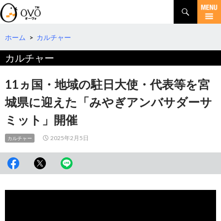
検
索
コ
ン
テ
ホーム
>
カルチャー
ン
カルチャー
ツ
へ
移
11ヵ国・地域の駐日大使・代表等を宮
動
城県に迎えた「みやぎアンバサダーサ
ミット」開催
2025年2月5日
カルチャー