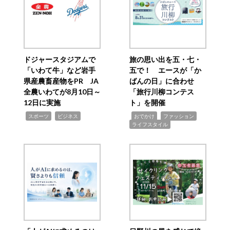
ドジャースタジアムで
旅の思い出を五・七・
「いわて牛」など岩手
五で！ エースが「か
県産農畜産物をPR JA
ばんの日」に合わせ
全農いわてが8月10日～
「旅行川柳コンテス
12日に実施
ト」を開催
,
,
,
,
,
スポーツ
ビジネス
おでかけ
ファッション
ライフスタイル