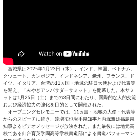
宮城県は2025年1月23日（木）、インド、韓国、ベトナム、
クウェート、カンボジア、インドネシア、豪州、フランス、ド
イツ、イタリア、台湾の11ヵ国・地域の駐日大使および代表等
を迎え、「みやぎアンバサダーサミット」を開幕した。本サミ
ットは1月25日（土）までの3日間にわたり、国際的な人的交流
および経済協力の強化を目的として開催された。
オープニングセレモニーでは、11ヵ国・地域の大使・代表等
からのスピーチに続き、達増拓也岩手県知事と内堀雅雄福島県
知事よるビデオメッセージが放映された。また最後には地元高
校である仙台育英学園高等学校書道部による書道パフォーマン