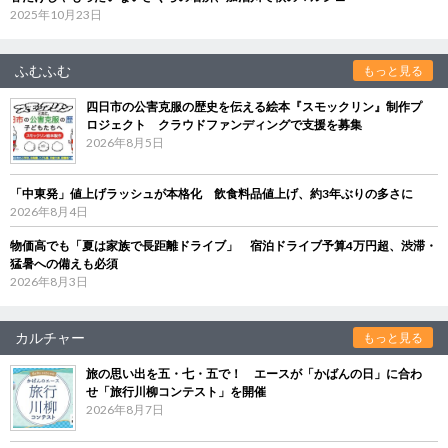
2025年10月23日
ふむふむ
もっと見る
四日市の公害克服の歴史を伝える絵本『スモックリン』制作プ
ロジェクト クラウドファンディングで支援を募集
2026年8月5日
「中東発」値上げラッシュが本格化 飲食料品値上げ、約3年ぶりの多さに
2026年8月4日
物価高でも「夏は家族で長距離ドライブ」 宿泊ドライブ予算4万円超、渋滞・
猛暑への備えも必須
2026年8月3日
カルチャー
もっと見る
旅の思い出を五・七・五で！ エースが「かばんの日」に合わ
せ「旅行川柳コンテスト」を開催
2026年8月7日