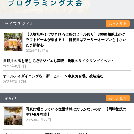
ライフスタイル
もっと見る
【入場無料！けやきひろば秋のビール祭り】300種類以上のク
ラフトビールが集まる！土日祝日はアーリーオープンも｜さい
たま新都心
2026年8月7日
日野川の風を感じて絶品ジビエも満喫 鳥取のサイクリングイベント
2026年8月7日
オールデイダイニングを一新 ヒルトン東京お台場、改装進む
2026年8月7日
まめ学
もっと見る
写真に埋まっている位置情報はおっかないのか 【岡嶋教授の
デジタル指南】
2026年7月22日