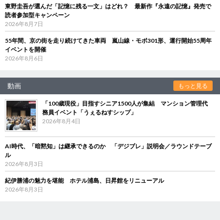
東野圭吾が選んだ「記憶に残る一文」はどれ？ 最新作『永遠の記憶』発売で
読者参加型キャンペーン
2026年8月7日
55年間、京の街を走り続けてきた車両 嵐山線・モボ301形、運行開始55周年
イベントを開催
2026年8月6日
動画
もっと見る
「100歳現役」目指すシニア1500人が集結 マンション管理代
務員イベント「うぇるねすシップ」
2026年8月4日
AI時代、「暗黙知」は継承できるのか 「デジブレ」説明会／ラウンドテーブ
ル
2026年8月3日
紀伊勝浦の魅力を堪能 ホテル浦島、日昇館をリニューアル
2026年8月3日