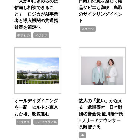
「人がAIに求めるのは
日野川の風を感じて絶
信頼し相談できるこ
品ジビエも満喫 鳥取
と」 ロジカがAI事業
のサイクリングイベン
者と導入機関の共通指
ト
針案を策定へ
,
スポーツ
,
,
デジもの
ビジネス
オールデイダイニング
故人の「想い」かなえ
を一新 ヒルトン東京
る 遺贈寄付 日本財
お台場、改装進む
団名誉会長 笹川陽平氏
×フリーアナウンサー
,
,
ビジネス
ライフスタイル
長野智子氏
PR