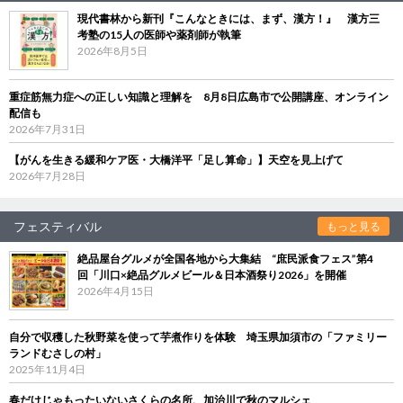
現代書林から新刊『こんなときには、まず、漢方！』 漢方三
考塾の15人の医師や薬剤師が執筆
2026年8月5日
重症筋無力症への正しい知識と理解を 8月8日広島市で公開講座、オンライン
配信も
2026年7月31日
【がんを生きる緩和ケア医・大橋洋平「足し算命」】天空を見上げて
2026年7月28日
フェスティバル
もっと見る
絶品屋台グルメが全国各地から大集結 “庶民派食フェス”第4
回「川口×絶品グルメビール＆日本酒祭り2026」を開催
2026年4月15日
自分で収穫した秋野菜を使って芋煮作りを体験 埼玉県加須市の「ファミリー
ランドむさしの村」
2025年11月4日
春だけじゃもったいないさくらの名所、加治川で秋のマルシェ