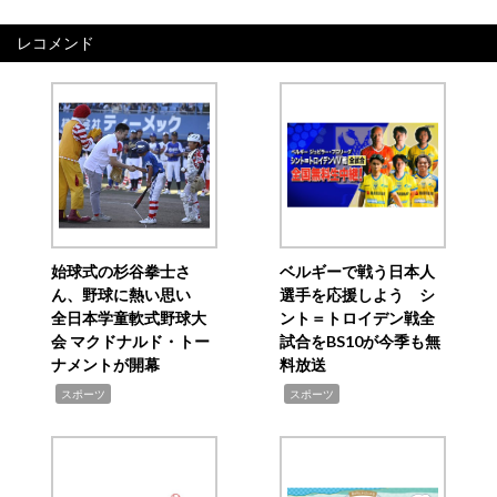
レコメンド
始球式の杉谷拳士さ
ベルギーで戦う日本人
ん、野球に熱い思い
選手を応援しよう シ
全日本学童軟式野球大
ント＝トロイデン戦全
会 マクドナルド・トー
試合をBS10が今季も無
ナメントが開幕
料放送
,
,
スポーツ
スポーツ