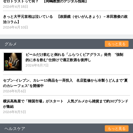
ゼロトラストって何？ 【岡嶋教授のデジタル指南】
2026年6月18日
きっと大平元首相は泣いている 【政眼鏡（せいがんきょう）－本田雅俊の政
治コラム】
2026年6月10日
グルメ
もっと見る
ビールだけ飲むと倒れる「ふらつくビアグラス」発売 “強制
的に水を飲む”仕掛けで適正飲酒を後押し
2026年8月7日
セブン‐イレブン、カレー15商品を一斉投入 名店監修から冷製うどんまで“夏
のカレーフェス”を開催中
2026年8月6日
横浜高島屋で「韓国市場」がスタート 人気グルメから雑貨まで約30ブランド
が集結
2026年8月5日
ヘルスケア
もっと見る