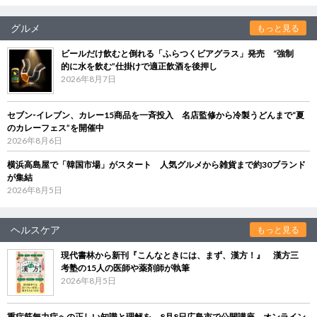
グルメ
もっと見る
ビールだけ飲むと倒れる「ふらつくビアグラス」発売 “強制
的に水を飲む”仕掛けで適正飲酒を後押し
2026年8月7日
セブン‐イレブン、カレー15商品を一斉投入 名店監修から冷製うどんまで“夏
のカレーフェス”を開催中
2026年8月6日
横浜高島屋で「韓国市場」がスタート 人気グルメから雑貨まで約30ブランド
が集結
2026年8月5日
ヘルスケア
もっと見る
現代書林から新刊『こんなときには、まず、漢方！』 漢方三
考塾の15人の医師や薬剤師が執筆
2026年8月5日
重症筋無力症への正しい知識と理解を 8月8日広島市で公開講座、オンライン