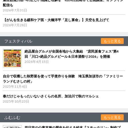
配信も
2026年7月31日
【がんを生きる緩和ケア医・大橋洋平「足し算命」】天空を見上げて
2026年7月28日
フェスティバル
もっと見る
絶品屋台グルメが全国各地から大集結 “庶民派食フェス”第4
回「川口×絶品グルメビール＆日本酒祭り2026」を開催
2026年4月15日
自分で収穫した秋野菜を使って芋煮作りを体験 埼玉県加須市の「ファミリー
ランドむさしの村」
2025年11月4日
春だけじゃもったいないさくらの名所、加治川で秋のマルシェ
2025年10月23日
ふむふむ
もっと見る
四日市の公害克服の歴史を伝える絵本『スモックリン』制作プ