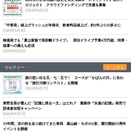
ロジェクト クラウドファンディングで支援を募集
2026年8月5日
「中東発」値上げラッシュが本格化 飲食料品値上げ、約3年ぶりの多さに
2026年8月4日
物価高でも「夏は家族で長距離ドライブ」 宿泊ドライブ予算4万円超、渋滞・
猛暑への備えも必須
2026年8月3日
カルチャー
もっと見る
旅の思い出を五・七・五で！ エースが「かばんの日」に合わ
せ「旅行川柳コンテスト」を開催
2026年8月7日
東野圭吾が選んだ「記憶に残る一文」はどれ？ 最新作『永遠の記憶』発売で
読者参加型キャンペーン
2026年8月7日
55年間、京の街を走り続けてきた車両 嵐山線・モボ301形、運行開始55周年
イベントを開催