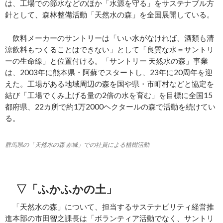
は、工場での節水などのほか「水源を守る」をサステナブル方
針として、森林整備活動「天然水の森」を全国展開している。
飲料メーカーのサントリーは「いい水がなければ、酒類も清
涼飲料もつくることはできない」として「良質な水＝サントリ
ーの生命線」と位置付ける。「サントリー 天然水の森」事業
は、2003年に熊本県・阿蘇でスタートし、23年に20周年を迎
えた。工場がある地域周辺の森を国や県・市町村などと協定を
結び「工場でくみ上げる量の2倍の水を育む」を目標に全国15
都府県、22カ所で約1万2000ヘクタールの森で活動を続けてい
る。
群馬県の「天然水の森 赤城」での社員による植樹活動
▽「ふかふかの土」
「天然水の森」について、担当するサステナビリティ経営推
進本部の市田智之課長は「ボランティア活動でなく、サントリ