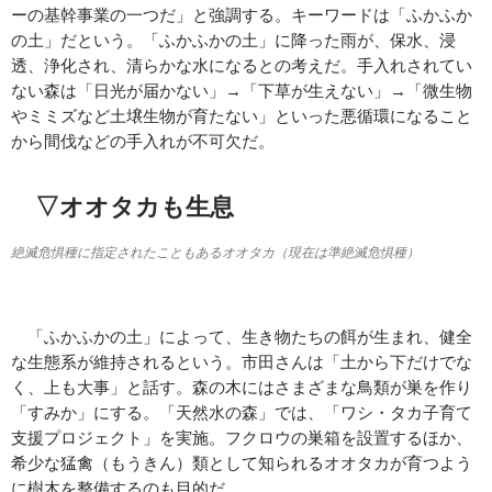
ーの基幹事業の一つだ」と強調する。キーワードは「ふかふか
の土」だという。「ふかふかの土」に降った雨が、保水、浸
透、浄化され、清らかな水になるとの考えだ。手入れされてい
ない森は「日光が届かない」→「下草が生えない」→「微生物
やミミズなど土壌生物が育たない」といった悪循環になること
から間伐などの手入れが不可欠だ。
▽オオタカも生息
絶滅危惧種に指定されたこともあるオオタカ（現在は準絶滅危惧種）
「ふかふかの土」によって、生き物たちの餌が生まれ、健全
な生態系が維持されるという。市田さんは「土から下だけでな
く、上も大事」と話す。森の木にはさまざまな鳥類が巣を作り
「すみか」にする。「天然水の森」では、「ワシ・タカ子育て
支援プロジェクト」を実施。フクロウの巣箱を設置するほか、
希少な猛禽（もうきん）類として知られるオオタカが育つよう
に樹木を整備するのも目的だ。