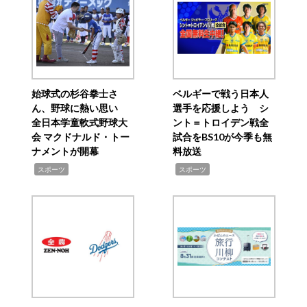
始球式の杉谷拳士さ
ベルギーで戦う日本人
ん、野球に熱い思い
選手を応援しよう シ
全日本学童軟式野球大
ント＝トロイデン戦全
会 マクドナルド・トー
試合をBS10が今季も無
ナメントが開幕
料放送
,
,
スポーツ
スポーツ