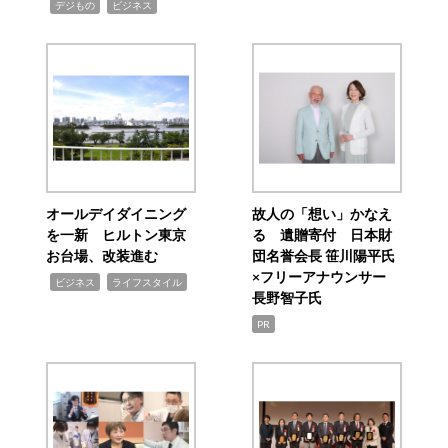
,
,
デジもの
ビジネス
オールデイダイニング
故人の「想い」かなえ
を一新 ヒルトン東京
る 遺贈寄付 日本財
お台場、改装進む
団名誉会長 笹川陽平氏
×フリーアナウンサー
,
,
ビジネス
ライフスタイル
長野智子氏
PR