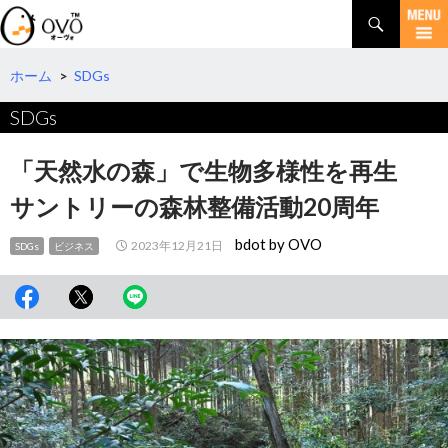
検
索
コ
ン
テ
ホーム
>
SDGs
ン
SDGs
ツ
へ
移
「天然水の森」で生物多様性を再生
動
サントリーの森林整備活動20周年
bdot by OVO
2023年12月21日
SDGs
ビジネス