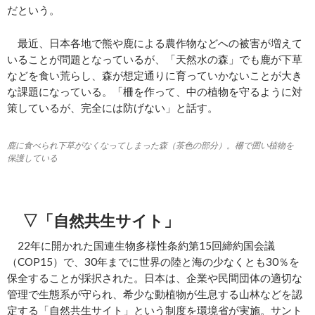
だという。
最近、日本各地で熊や鹿による農作物などへの被害が増えて
いることが問題となっているが、「天然水の森」でも鹿が下草
などを食い荒らし、森が想定通りに育っていかないことが大き
な課題になっている。「柵を作って、中の植物を守るように対
策しているが、完全には防げない」と話す。
鹿に食べられ下草がなくなってしまった森（茶色の部分）。柵で囲い植物を
保護している
▽「自然共生サイト」
22年に開かれた国連生物多様性条約第15回締約国会議
（COP15）で、30年までに世界の陸と海の少なくとも30％を
保全することが採択された。日本は、企業や民間団体の適切な
管理で生態系が守られ、希少な動植物が生息する山林などを認
定する「自然共生サイト」という制度を環境省が実施。サント