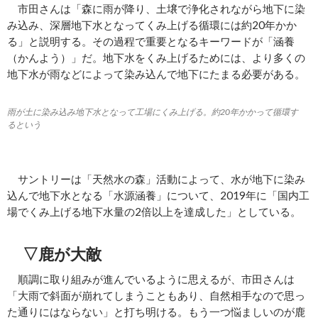
市田さんは「森に雨が降り、土壌で浄化されながら地下に染
み込み、深層地下水となってくみ上げる循環には約20年かか
る」と説明する。その過程で重要となるキーワードが「涵養
（かんよう）」だ。地下水をくみ上げるためには、より多くの
地下水が雨などによって染み込んで地下にたまる必要がある。
雨が土に染み込み地下水となって工場にくみ上げる。約20年かかって循環す
るという
サントリーは「天然水の森」活動によって、水が地下に染み
込んで地下水となる「水源涵養」について、2019年に「国内工
場でくみ上げる地下水量の2倍以上を達成した」としている。
▽鹿が大敵
順調に取り組みが進んでいるように思えるが、市田さんは
「大雨で斜面が崩れてしまうこともあり、自然相手なので思っ
た通りにはならない」と打ち明ける。もう一つ悩ましいのが鹿