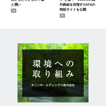
と潤い
行終結を目指すGAP6の
特設サイトを公開
PR
PR