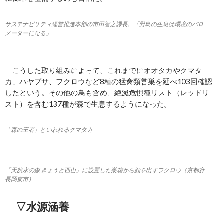
サステナビリティ経営推進本部の市田智之課長。「野鳥の生息は環境のバロ
メーターになる」
こうした取り組みによって、これまでにオオタカやクマタ
カ、ハヤブサ、フクロウなど8種の猛禽類営巣を延べ103回確認
したという。その他の鳥も含め、絶滅危惧種リスト（レッドリ
スト）を含む137種が森で生息するようになった。
「森の王者」といわれるクマタカ
「天然水の森 きょうと西山」に設置した巣箱から顔を出すフクロウ（京都府
長岡京市）
▽水源涵養