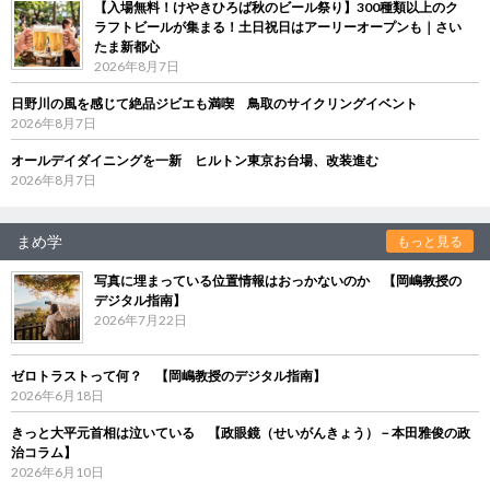
【入場無料！けやきひろば秋のビール祭り】300種類以上のク
ラフトビールが集まる！土日祝日はアーリーオープンも｜さい
たま新都心
2026年8月7日
日野川の風を感じて絶品ジビエも満喫 鳥取のサイクリングイベント
2026年8月7日
オールデイダイニングを一新 ヒルトン東京お台場、改装進む
2026年8月7日
まめ学
もっと見る
写真に埋まっている位置情報はおっかないのか 【岡嶋教授の
デジタル指南】
2026年7月22日
ゼロトラストって何？ 【岡嶋教授のデジタル指南】
2026年6月18日
きっと大平元首相は泣いている 【政眼鏡（せいがんきょう）－本田雅俊の政
治コラム】
2026年6月10日