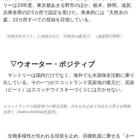
リーは23年度、東京都あきる野市のほか、栃木、静岡、滋賀、
兵庫各県の計5カ所で認定を受けた。将来的には「天然水の
森」22カ所すべての登録を目指している。
「自然共生サイト」に登録された「天然水の森 近江」（滋賀県日野町）
▽ウオーター・ポジティブ
サントリーは国内だけでなく、海外でも水源保全活動に乗り
出している。その一つがスコットランド泥炭地の復元だ。泥炭
（ピート）はスコッチウイスキーづくりには欠かせない。
スコットランドの泥炭地での復元活動。水をせき止めて水位を上昇させ乾燥
を防ぐ（Andrew McBride氏提供）
生物多様性が失われる現状を止め、回復軌道に乗せる「ネー