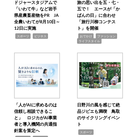
ドジャースタジアムで
旅の思い出を五・七・
「いわて牛」など岩手
五で！ エースが「か
県産農畜産物をPR JA
ばんの日」に合わせ
全農いわてが8月10日～
「旅行川柳コンテス
12日に実施
ト」を開催
,
,
,
,
,
スポーツ
ビジネス
おでかけ
ファッション
ライフスタイル
「人がAIに求めるのは
日野川の風を感じて絶
信頼し相談できるこ
品ジビエも満喫 鳥取
と」 ロジカがAI事業
のサイクリングイベン
者と導入機関の共通指
ト
針案を策定へ
,
スポーツ