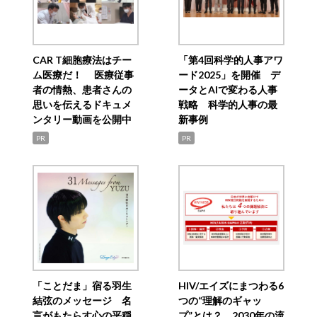
CAR T細胞療法はチー
「第4回科学的人事アワ
ム医療だ！ 医療従事
ード2025」を開催 デ
者の情熱、患者さんの
ータとAIで変わる人事
思いを伝えるドキュメ
戦略 科学的人事の最
ンタリー動画を公開中
新事例
PR
PR
「ことだま」宿る羽生
HIV/エイズにまつわる6
結弦のメッセージ 名
つの“理解のギャッ
言がもたらす心の平穏
プ”とは？ 2030年の流