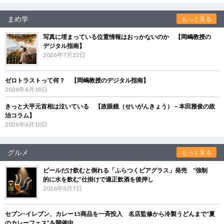
まめ学
もっと見る
写真に埋まっている位置情報はおっかないのか 【岡嶋教授の
デジタル指南】
2026年7月22日
ゼロトラストって何？ 【岡嶋教授のデジタル指南】
2026年6月18日
きっと大平元首相は泣いている 【政眼鏡（せいがんきょう）－本田雅俊の政
治コラム】
2026年6月10日
グルメ
もっと見る
ビールだけ飲むと倒れる「ふらつくビアグラス」発売 “強制
的に水を飲む”仕掛けで適正飲酒を後押し
2026年8月7日
セブン‐イレブン、カレー15商品を一斉投入 名店監修から冷製うどんまで“夏
のカレーフェス”を開催中