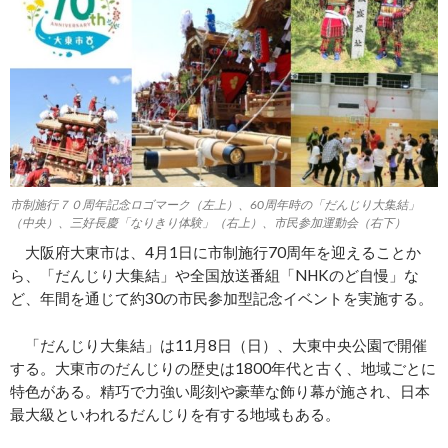
市制施行７０周年記念ロゴマーク（左上）、60周年時の「だんじり大集結」
（中央）、三好長慶「なりきり体験」（右上）、市民参加運動会（右下）
大阪府大東市は、4月1日に市制施行70周年を迎えることか
ら、「だんじり大集結」や全国放送番組「NHKのど自慢」な
ど、年間を通じて約30の市民参加型記念イベントを実施する。
「だんじり大集結」は11月8日（日）、大東中央公園で開催
する。大東市のだんじりの歴史は1800年代と古く、地域ごとに
特色がある。精巧で力強い彫刻や豪華な飾り幕が施され、日本
最大級といわれるだんじりを有する地域もある。