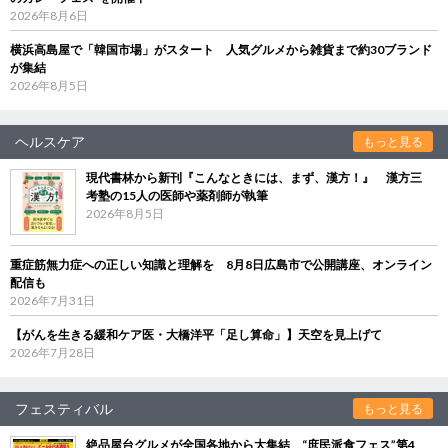
2026年8月6日
横浜高島屋で「韓国市場」がスタート 人気グルメから雑貨まで約30ブランド
が集結
2026年8月5日
ヘルスケア
もっと見る
現代書林から新刊『こんなときには、まず、漢方！』 漢方三
考塾の15人の医師や薬剤師が執筆
2026年8月5日
重症筋無力症への正しい知識と理解を 8月8日広島市で公開講座、オンライン
配信も
2026年7月31日
【がんを生きる緩和ケア医・大橋洋平「足し算命」】天空を見上げて
2026年7月28日
フェスティバル
もっと見る
絶品屋台グルメが全国各地から大集結 “庶民派食フェス”第4