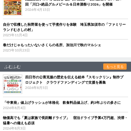
回「川口×絶品グルメビール＆日本酒祭り2026」を開催
2026年4月15日
自分で収穫した秋野菜を使って芋煮作りを体験 埼玉県加須市の「ファミリー
ランドむさしの村」
2025年11月4日
春だけじゃもったいないさくらの名所、加治川で秋のマルシェ
2025年10月23日
ふむふむ
もっと見る
四日市の公害克服の歴史を伝える絵本『スモックリン』制作プ
ロジェクト クラウドファンディングで支援を募集
2026年8月5日
「中東発」値上げラッシュが本格化 飲食料品値上げ、約3年ぶりの多さに
2026年8月4日
物価高でも「夏は家族で長距離ドライブ」 宿泊ドライブ予算4万円超、渋滞・
猛暑への備えも必須
2026年8月3日