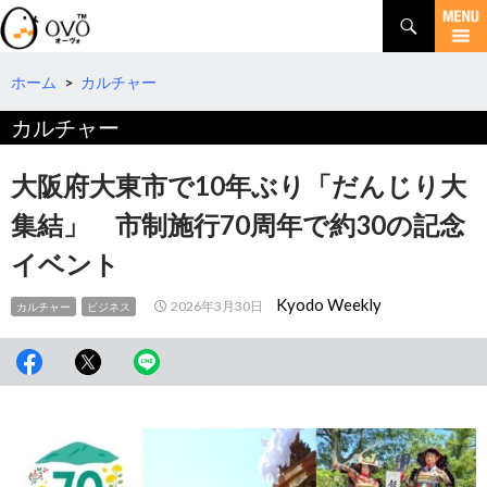
検
索
コ
ン
テ
ホーム
>
カルチャー
ン
カルチャー
ツ
へ
移
大阪府大東市で10年ぶり「だんじり大
動
集結」 市制施行70周年で約30の記念
イベント
Kyodo Weekly
2026年3月30日
カルチャー
ビジネス