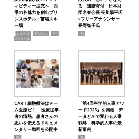
ィビティー拡充へ 四
る 遺贈寄付 日本財
季の各魅力を創出プリ
団名誉会長 笹川陽平氏
ンスホテル・苗場スキ
×フリーアナウンサー
ー場
長野智子氏
,
,
,
おでかけ
ビジネス
ライ
PR
フスタイル
CAR T細胞療法はチー
「第4回科学的人事アワ
ム医療だ！ 医療従事
ード2025」を開催 デ
者の情熱、患者さんの
ータとAIで変わる人事
思いを伝えるドキュメ
戦略 科学的人事の最
ンタリー動画を公開中
新事例
PR
PR