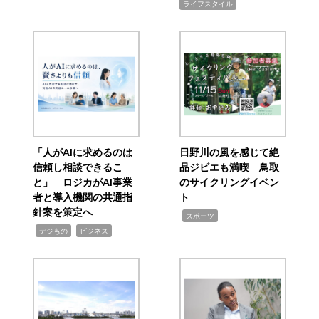
ライフスタイル
「人がAIに求めるのは
日野川の風を感じて絶
信頼し相談できるこ
品ジビエも満喫 鳥取
と」 ロジカがAI事業
のサイクリングイベン
者と導入機関の共通指
ト
針案を策定へ
,
スポーツ
,
,
デジもの
ビジネス