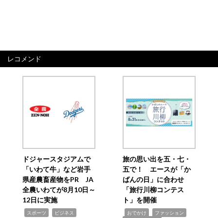
レコメンド
ドジャースタジアムで
旅の思い出を五・七・
「いわて牛」など岩手
五で！ エースが「か
県産農畜産物をPR JA
ばんの日」に合わせ
全農いわてが8月10日～
「旅行川柳コンテス
12日に実施
ト」を開催
,
,
,
,
,
スポーツ
ビジネス
おでかけ
ファッション