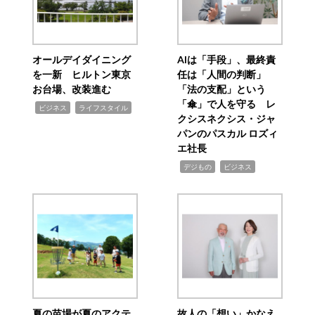
オールデイダイニング
AIは「手段」、最終責
を一新 ヒルトン東京
任は「人間の判断」
お台場、改装進む
「法の支配」という
「傘」で人を守る レ
,
,
ビジネス
ライフスタイル
クシスネクシス・ジャ
パンのパスカル ロズィ
エ社長
,
,
デジもの
ビジネス
夏の苗場が夏のアクテ
故人の「想い」かなえ