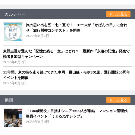
カルチャー
もっと見る
旅の思い出を五・七・五で！ エースが「かばんの日」に合わ
せ「旅行川柳コンテスト」を開催
2026年8月7日
東野圭吾が選んだ「記憶に残る一文」はどれ？ 最新作『永遠の記憶』発売で
読者参加型キャンペーン
2026年8月7日
55年間、京の街を走り続けてきた車両 嵐山線・モボ301形、運行開始55周年
イベントを開催
2026年8月6日
動画
もっと見る
「100歳現役」目指すシニア1500人が集結 マンション管理代
務員イベント「うぇるねすシップ」
2026年8月4日