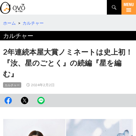
検
索
コ
ン
テ
ホーム
>
カルチャー
ン
カルチャー
ツ
へ
移
2年連続本屋大賞ノミネートは史上初！
動
『汝、星のごとく』の続編『星を編
む』
2024年2月2日
カルチャー