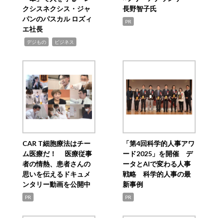
クシスネクシス・ジャ
長野智子氏
パンのパスカル ロズィ
PR
エ社長
,
,
デジもの
ビジネス
CAR T細胞療法はチー
「第4回科学的人事アワ
ム医療だ！ 医療従事
ード2025」を開催 デ
者の情熱、患者さんの
ータとAIで変わる人事
思いを伝えるドキュメ
戦略 科学的人事の最
ンタリー動画を公開中
新事例
PR
PR