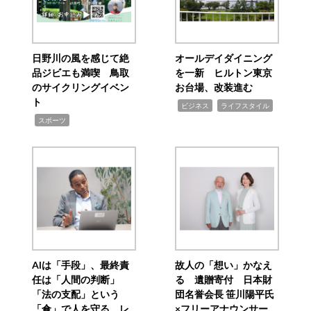
日野川の風を感じて絶
オールデイダイニング
品ジビエも満喫 鳥取
を一新 ヒルトン東京
のサイクリングイベン
お台場、改装進む
ト
,
,
ビジネス
ライフスタイル
,
スポーツ
AIは「手段」、最終責
故人の「想い」かなえ
任は「人間の判断」
る 遺贈寄付 日本財
「法の支配」という
団名誉会長 笹川陽平氏
「傘」で人を守る レ
×フリーアナウンサー