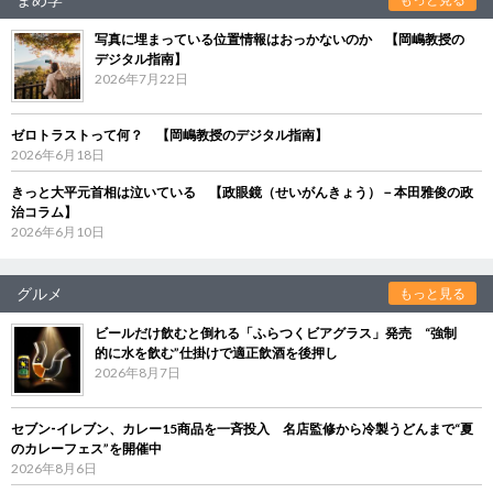
写真に埋まっている位置情報はおっかないのか 【岡嶋教授の
デジタル指南】
2026年7月22日
ゼロトラストって何？ 【岡嶋教授のデジタル指南】
2026年6月18日
きっと大平元首相は泣いている 【政眼鏡（せいがんきょう）－本田雅俊の政
治コラム】
2026年6月10日
グルメ
もっと見る
ビールだけ飲むと倒れる「ふらつくビアグラス」発売 “強制
的に水を飲む”仕掛けで適正飲酒を後押し
2026年8月7日
セブン‐イレブン、カレー15商品を一斉投入 名店監修から冷製うどんまで“夏
のカレーフェス”を開催中
2026年8月6日