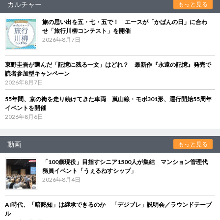
カルチャー
もっと見る
旅の思い出を五・七・五で！ エースが「かばんの日」に合わ
せ「旅行川柳コンテスト」を開催
2026年8月7日
東野圭吾が選んだ「記憶に残る一文」はどれ？ 最新作『永遠の記憶』発売で
読者参加型キャンペーン
2026年8月7日
55年間、京の街を走り続けてきた車両 嵐山線・モボ301形、運行開始55周年
イベントを開催
2026年8月6日
動画
もっと見る
「100歳現役」目指すシニア1500人が集結 マンション管理代
務員イベント「うぇるねすシップ」
2026年8月4日
AI時代、「暗黙知」は継承できるのか 「デジブレ」説明会／ラウンドテーブ
ル