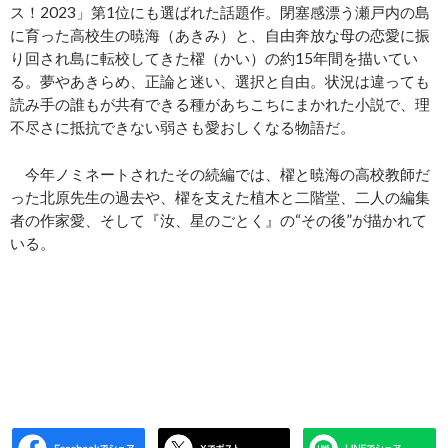
ス！2023」第1位にも選ばれた話題作。閉塞感漂う瀬戸内の島
に育った高校生の暁海（あきみ）と、自由奔放な母の恋愛に振
り回され島に転校してきた櫂（かい）の約15年間を描いてい
る。夢やあきらめ、正論と迷い、選択と自由。状況は違っても
読み手の誰もが共有できる種があちこちにまかれた小説で、理
不尽さに抵抗できない弱さも愛おしくなる物語だ。
今年ノミネートされたその続編では、櫂と暁海の高校教師だ
った北原先生の過去や、櫂を支えた植木と二階堂、二人の編集
者の作家愛、そして『汝、星のごとく』の“その後”が描かれて
いる。