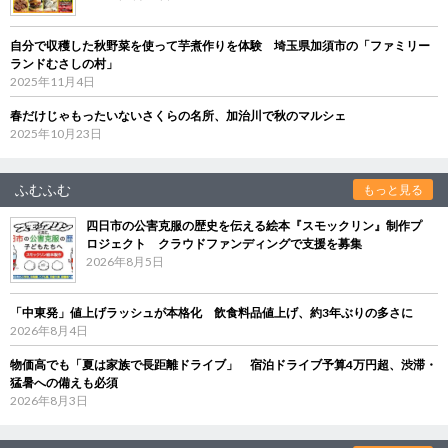
自分で収穫した秋野菜を使って芋煮作りを体験 埼玉県加須市の「ファミリー
ランドむさしの村」
2025年11月4日
春だけじゃもったいないさくらの名所、加治川で秋のマルシェ
2025年10月23日
ふむふむ
もっと見る
四日市の公害克服の歴史を伝える絵本『スモックリン』制作プ
ロジェクト クラウドファンディングで支援を募集
2026年8月5日
「中東発」値上げラッシュが本格化 飲食料品値上げ、約3年ぶりの多さに
2026年8月4日
物価高でも「夏は家族で長距離ドライブ」 宿泊ドライブ予算4万円超、渋滞・
猛暑への備えも必須
2026年8月3日