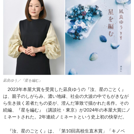
凪良ゆう／『星を編む』
2023年本屋大賞を受賞した凪良ゆうの『汝、星のごとく』
は、親子のしがらみ、濃い地縁、社会の大波の中でもがきなが
ら生き抜く若者たちの姿が、澄んだ筆致で描かれた名作。その
続編、『星を編む』（講談社・東京）が2024年の本屋大賞にノ
ミネートされた。2年連続ノミネートという史上初の快挙だ。
『汝、星のごとく』は、「第10回高校生直木賞」「キノベ