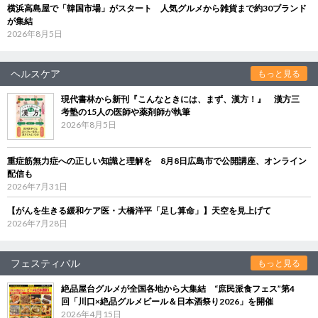
横浜高島屋で「韓国市場」がスタート 人気グルメから雑貨まで約30ブランド
が集結
2026年8月5日
ヘルスケア
もっと見る
現代書林から新刊『こんなときには、まず、漢方！』 漢方三
考塾の15人の医師や薬剤師が執筆
2026年8月5日
重症筋無力症への正しい知識と理解を 8月8日広島市で公開講座、オンライン
配信も
2026年7月31日
【がんを生きる緩和ケア医・大橋洋平「足し算命」】天空を見上げて
2026年7月28日
フェスティバル
もっと見る
絶品屋台グルメが全国各地から大集結 “庶民派食フェス”第4
回「川口×絶品グルメビール＆日本酒祭り2026」を開催
2026年4月15日