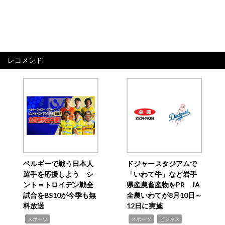
レコメンド
ベルギーで戦う日本人
ドジャースタジアムで
選手を応援しよう シ
「いわて牛」など岩手
ント＝トロイデン戦全
県産農畜産物をPR JA
試合をBS10が今季も無
全農いわてが8月10日～
料放送
12日に実施
,
,
,
スポーツ
スポーツ
ビジネス