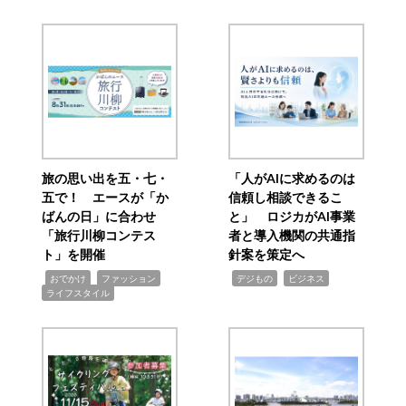
旅の思い出を五・七・
「人がAIに求めるのは
五で！ エースが「か
信頼し相談できるこ
ばんの日」に合わせ
と」 ロジカがAI事業
「旅行川柳コンテス
者と導入機関の共通指
ト」を開催
針案を策定へ
,
,
,
,
,
おでかけ
ファッション
デジもの
ビジネス
ライフスタイル