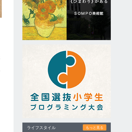
存
て
財
る
ま
細
ライフスタイル
もっと見る