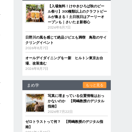
【入場無料！けやきひろば秋のビー
ル祭り】300種類以上のクラフトビー
で
ルが集まる！土日祝日はアーリーオ
日
ープンも｜さいたま新都心
2026年8月7日
せ
日野川の風を感じて絶品ジビエも満喫 鳥取のサイ
た
クリングイベント
2026年8月7日
る
オールデイダイニングを一新 ヒルトン東京お台
場、改装進む
2026年8月7日
、
で
まめ学
もっと見る
出
写真に埋まっている位置情報はおっ
に
かないのか 【岡嶋教授のデジタル
か
指南】
っ
2026年7月22日
ミ
ゼロトラストって何？ 【岡嶋教授のデジタル指
南】
わ