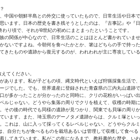
？
、中国や朝鮮半島との外交に使っていたもので、日常生活や日本
思います。日本の歴史を書き残そうとしたのは、『古事記』や『
終わり頃で、それが8世紀の初めにまとまったということです。
族の関係が中心なので、日常生活のことはほとんど書かれていま
かないですよね。今朝何を食べたかとか、箸はどちらの手で持っ
てきたものや遺跡から復元するのが、われわれが主に専攻してい
教えてください。
があります。私が子どもの頃、縄文時代といえば狩猟採集生活で
ージでした。でも、世界遺産に登録された青森県の三内丸山遺跡
口が多かったことが分かったのと同時に、クリの花粉がいっぱい
ベルじゃない。どうやら集落の周りでクリを植えて、収穫の時期
。その後の時代でも同様の遺跡が見つかり、関東でも貝塚の周り
ています。また、埼玉県のデーノタメ遺跡からは、クルミ塚とい
。これは、山に入って採ってくるレベルじゃない、どうやらクル
は、自分たちが食べるものを栽培あるいは管理して収穫して食べる
着してきています。私がこの年になるまで、教科書的な歴史、い