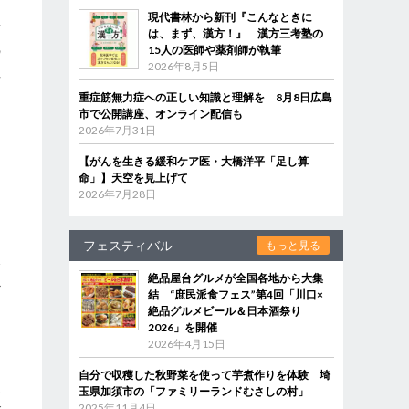
、
現代書林から新刊『こんなときに
ど
は、まず、漢方！』 漢方三考塾の
の
15人の医師や薬剤師が執筆
2026年8月5日
注
重症筋無力症への正しい知識と理解を 8月8日広島
て
市で公開講座、オンライン配信も
2026年7月31日
【がんを生きる緩和ケア医・大橋洋平「足し算
命」】天空を見上げて
2026年7月28日
す
フェスティバル
もっと見る
終
絶品屋台グルメが全国各地から大集
心
結 “庶民派食フェス”第4回「川口×
く
絶品グルメビール＆日本酒祭り
2026」を開催
2026年4月15日
自分で収穫した秋野菜を使って芋煮作りを体験 埼
い
玉県加須市の「ファミリーランドむさしの村」
2025年11月4日