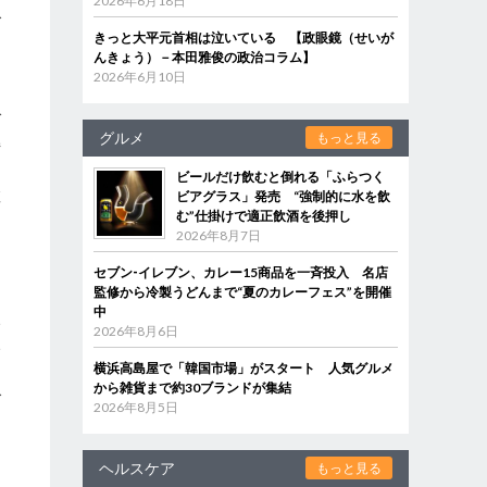
2026年6月18日
で
きっと大平元首相は泣いている 【政眼鏡（せいが
んきょう）－本田雅俊の政治コラム】
2026年6月10日
ば
グルメ
もっと見る
持
え
ビールだけ飲むと倒れる「ふらつく
教
ビアグラス」発売 “強制的に水を飲
む”仕掛けで適正飲酒を後押し
る
2026年8月7日
セブン‐イレブン、カレー15商品を一斉投入 名店
監修から冷製うどんまで“夏のカレーフェス”を開催
中
い
2026年8月6日
い
横浜高島屋で「韓国市場」がスタート 人気グルメ
的
から雑貨まで約30ブランドが集結
で
2026年8月5日
ヘルスケア
もっと見る