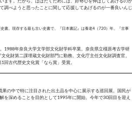
います。だから、はばたくためには、好奇心を伸ばしてあげるの
て調べようと思ったことに関して応援してあげるのが一番良いん
歴史書。現存する最も古い史書で、『日本書記』は養老4（720）年、『古事
。1988年奈良大学文学部文化財学科卒業。奈良県立橿原考古学研
化庁文化財第二課埋蔵文化財部門に勤務。文化庁主任文化財調査官。
第1回古代歴史文化賞「なら賞」受賞。
成果の中で特に注目された出土品を中心に展示する巡回展。国民が
を深めることを目的として1995年に開始。今年で30回目を迎え