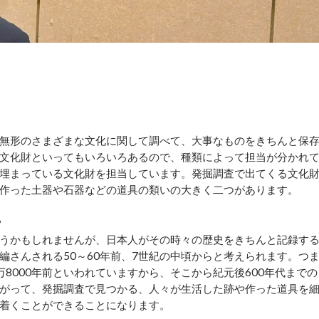
無形のさまざまな文化に関して調べて、大事なものをきちんと保
文化財といってもいろいろあるので、種類によって担当が分かれ
埋まっている文化財を担当しています。発掘調査で出てくる文化
作った土器や石器などの道具の類いの大きく二つがあります。
？
うかもしれませんが、日本人がその時々の歴史をきちんと記録す
編さんされる50～60年前、7世紀の中頃からと考えられます。つ
8000年前といわれていますから、そこから紀元後600年代までの
がって、発掘調査で見つかる、人々が生活した跡や作った道具を
着くことができることになります。