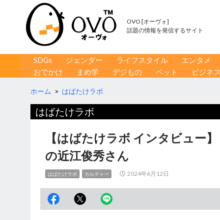
OVO [オーヴォ]
話題の情報を発信するサイト
コンテンツへ移動
検
SDGs
ジェンダー
ライフスタイル
エンタメ
索
おでかけ
まめ学
デジもの
ペット
ビジネ
ホーム
>
はばたけラボ
はばたけラボ
【はばたけラボ インタビュー
の近江俊秀さん
2024年6月12日
はばたけラボ
カルチャー