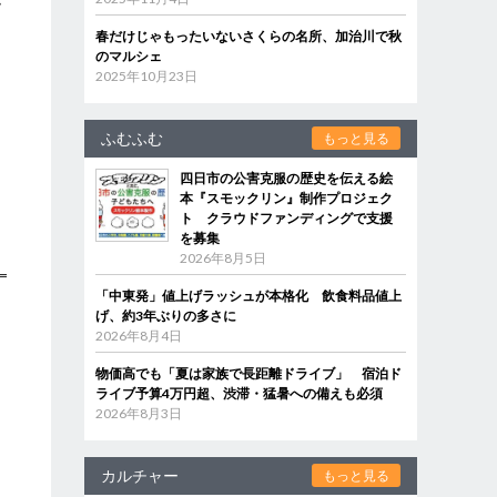
が
じ
春だけじゃもったいないさくらの名所、加治川で秋
のマルシェ
2025年10月23日
ふむふむ
もっと見る
四日市の公害克服の歴史を伝える絵
本『スモックリン』制作プロジェク
ト クラウドファンディングで支援
を募集
2026年8月5日
「中東発」値上げラッシュが本格化 飲食料品値上
げ、約3年ぶりの多さに
2026年8月4日
物価高でも「夏は家族で長距離ドライブ」 宿泊ド
ライブ予算4万円超、渋滞・猛暑への備えも必須
2026年8月3日
カルチャー
もっと見る