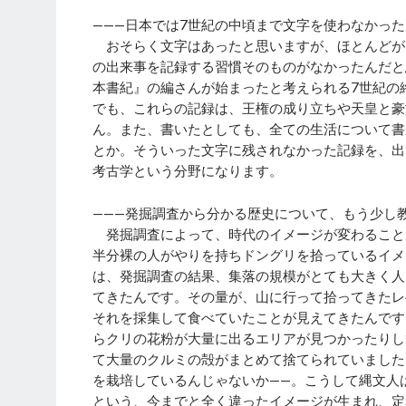
———日本では7世紀の中頃まで文字を使わなかった
おそらく文字はあったと思いますが、ほとんどが
の出来事を記録する習慣そのものがなかったんだと
本書紀』の編さんが始まったと考えられる7世紀の
でも、これらの記録は、王権の成り立ちや天皇と豪
ん。また、書いたとしても、全ての生活について書
とか。そういった文字に残されなかった記録を、出
考古学という分野になります。
———発掘調査から分かる歴史について、もう少し
発掘調査によって、時代のイメージが変わること
半分裸の人がやりを持ちドングリを拾っているイメ
は、発掘調査の結果、集落の規模がとても大きく人
てきたんです。その量が、山に行って拾ってきたレ
それを採集して食べていたことが見えてきたんです
らクリの花粉が大量に出るエリアが見つかったりし
て大量のクルミの殻がまとめて捨てられていました
を栽培しているんじゃないか——。こうして縄文人
という、今までと全く違ったイメージが生まれ、定