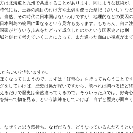
方は北海道と九州で共通することがあります。同じような技術が
時代にも、土器の縄目の付け方や土偶を使った祭祀（さいし）な
。当然、その時代に日本国はないわけですが、地理的などの要因
日本列島の範囲に重なるという見方もあります。もちろん、何に
国家がどういう歩みをたどって成立したのかという国家史とは別
域と併せて考えていくことによって、また違った面白い視点が出
したらいいと思いますか。
ぽくなってしまうので、まずは「好奇心」を持ってもらうことで
グをしていけば、歴史は奥が深いですから、調べれば調べるほど
えるだけで歴史は全然違ってくるので。そういった点では、好奇
を持って物を見る」という訓練をしていけば、自ずと歴史が面白
？
。なぜ？と思う気持ち。なぜだろう、どうなっているんだろうと