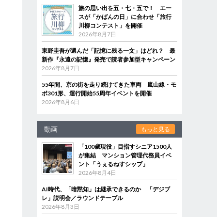
旅の思い出を五・七・五で！ エー
スが「かばんの日」に合わせ「旅行
川柳コンテスト」を開催
2026年8月7日
東野圭吾が選んだ「記憶に残る一文」はどれ？ 最
新作『永遠の記憶』発売で読者参加型キャンペーン
2026年8月7日
55年間、京の街を走り続けてきた車両 嵐山線・モ
ボ301形、運行開始55周年イベントを開催
2026年8月6日
動画
もっと見る
「100歳現役」目指すシニア1500人
が集結 マンション管理代務員イベ
ント「うぇるねすシップ」
2026年8月4日
AI時代、「暗黙知」は継承できるのか 「デジブ
レ」説明会／ラウンドテーブル
2026年8月3日