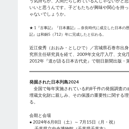
う気持ちが、人間たらしめているんじゃないかと思
いいと思うんです。子どもたちが興味や関心を持っ
ゃないでしょうか。
★ 1『古事記』『日本書記』… 奈良時代に成立した日本の
記』は和銅5（712）年に完成したと伝わる。
近江俊秀（おおみ・としひで）／宮城県石巻市出身
究所主任研究員を経て、2009年文化庁入庁、文
2012年『道が語る日本古代史』で朝日新聞出版・
発掘された日本列島2024
全国で毎年実施されている約8千件の発掘調査の
埋蔵文化財に親しみ、その保護の重要性に関する理解
る。
会期と会場
● 2024年6月8日（土）～ 7月15日（月・祝）
千葉県立中央博物館（千葉県千葉市）