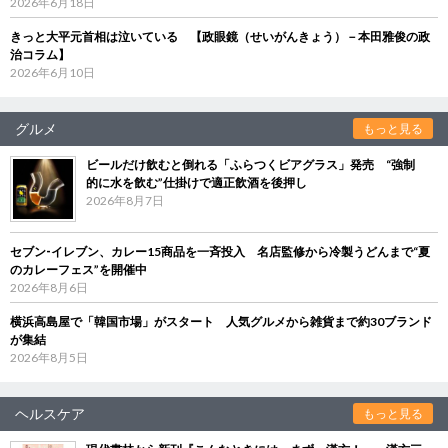
2026年6月18日
きっと大平元首相は泣いている 【政眼鏡（せいがんきょう）－本田雅俊の政
治コラム】
2026年6月10日
グルメ
もっと見る
ビールだけ飲むと倒れる「ふらつくビアグラス」発売 “強制
的に水を飲む”仕掛けで適正飲酒を後押し
2026年8月7日
セブン‐イレブン、カレー15商品を一斉投入 名店監修から冷製うどんまで“夏
のカレーフェス”を開催中
2026年8月6日
横浜高島屋で「韓国市場」がスタート 人気グルメから雑貨まで約30ブランド
が集結
2026年8月5日
ヘルスケア
もっと見る