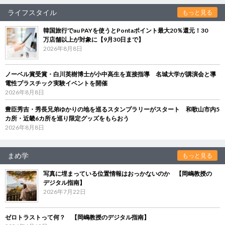
ライフスタイル
もっと見る
韓国旅行でau PAYを使うとPontaポイント最大20％還元！30
万店舗以上が対象に【9月30日まで】
2026年8月8日
ノーベル賞受賞・白川英樹博士が小中高生を直接指導 名城大学が講演会と導
電性プラスチック実験イベントを開催
2026年8月8日
豊臣秀吉・秀長兄弟ゆかりの地を巡るスタンプラリーがスタート 和歌山市内5
カ所・近畿6カ所を巡り限定グッズをもらおう
2026年8月8日
まめ学
もっと見る
写真に埋まっている位置情報はおっかないのか 【岡嶋教授の
デジタル指南】
2026年7月22日
ゼロトラストって何？ 【岡嶋教授のデジタル指南】