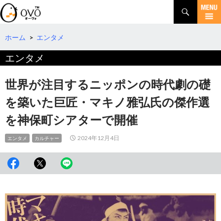
検
索
コ
ン
テ
ホーム
>
エンタメ
ン
エンタメ
ツ
へ
移
世界が注目するニッポンの時代劇の礎
動
を築いた巨匠・マキノ雅弘氏の傑作選
を神保町シアターで開催
2024年12月4日
エンタメ
カルチャー