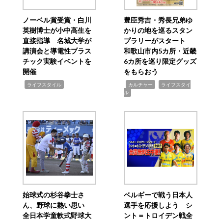
ノーベル賞受賞・白川
豊臣秀吉・秀長兄弟ゆ
英樹博士が小中高生を
かりの地を巡るスタン
直接指導 名城大学が
プラリーがスタート
講演会と導電性プラス
和歌山市内5カ所・近畿
チック実験イベントを
6カ所を巡り限定グッズ
開催
をもらおう
,
,
,
ライフスタイル
カルチャー
ライフスタイ
ル
始球式の杉谷拳士さ
ベルギーで戦う日本人
ん、野球に熱い思い
選手を応援しよう シ
全日本学童軟式野球大
ント＝トロイデン戦全