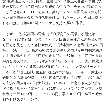
父”牧野省三氏を父に持ち、生涯に260本以上の作品を手掛けた
映画監督。かつて映画は大衆娯楽の中心で、チャンバラのスタ
ーが子どものヒーローであり、美剣士スターが国民的人気を誇
った日本映画黄金期の時代劇をけん引した一人だ。今回上映さ
れるのは、往年の映画ファンから支持の厚い8作品。
まず、『決闘高田の馬場 （「血煙高田の馬場」改題短縮
版）』（37年）は、“バンツマ”こと阪東妻三郎さんの華麗な立
ち回りが見どころの痛快時代劇。『清水港の名物男 遠州森の石
松』（58年）は、森の石松の金比羅参りの挿話が中村錦之助さ
ん主演で描かれる。『江戸の悪太郎』（59年）は、江戸の長屋
が舞台の人情劇。『いれずみ半太郎』（63年）は、大川橋蔵さ
ん×丘さとみさん共演の純愛逃避行。さらに、人気シリーズの
一本『次郎長三国志 第五部 殴込み甲州路』（53年）、武士の
悲劇と女の激情が絡む『仇討崇禅寺馬場』（57年）、錦之助さ
ん主演の股旅もの『弥太郎笠』（60年）、錦之介さんが2役を
演じる『江戸っ子繁昌記』（61年）というラインアップ。入場
料金は一般1400円、シニア1200円、学生1000円。珠玉の時代
劇をぜひスクリーンで。