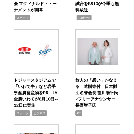
会 マクドナルド・トー
試合をBS10が今季も無
ナメントが開幕
料放送
,
,
スポーツ
スポーツ
ドジャースタジアムで
故人の「想い」かなえ
「いわて牛」など岩手
る 遺贈寄付 日本財
県産農畜産物をPR JA
団名誉会長 笹川陽平氏
全農いわてが8月10日～
×フリーアナウンサー
12日に実施
長野智子氏
,
,
スポーツ
ビジネス
PR