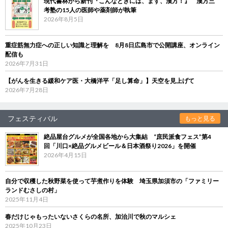
現代書林から新刊『こんなときには、まず、漢方！』 漢方三
考塾の15人の医師や薬剤師が執筆
2026年8月5日
重症筋無力症への正しい知識と理解を 8月8日広島市で公開講座、オンライン
配信も
2026年7月31日
【がんを生きる緩和ケア医・大橋洋平「足し算命」】天空を見上げて
2026年7月28日
フェスティバル
もっと見る
絶品屋台グルメが全国各地から大集結 “庶民派食フェス”第4
回「川口×絶品グルメビール＆日本酒祭り2026」を開催
2026年4月15日
自分で収穫した秋野菜を使って芋煮作りを体験 埼玉県加須市の「ファミリー
ランドむさしの村」
2025年11月4日
春だけじゃもったいないさくらの名所、加治川で秋のマルシェ
2025年10月23日