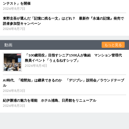
ンテスト」を開催
2026年8月7日
東野圭吾が選んだ「記憶に残る一文」はどれ？ 最新作『永遠の記憶』発売で
読者参加型キャンペーン
2026年8月7日
動画
もっと見る
「100歳現役」目指すシニア1500人が集結 マンション管理代
務員イベント「うぇるねすシップ」
2026年8月4日
AI時代、「暗黙知」は継承できるのか 「デジブレ」説明会／ラウンドテーブ
ル
2026年8月3日
紀伊勝浦の魅力を堪能 ホテル浦島、日昇館をリニューアル
2026年8月3日