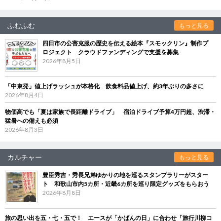
ふむふむ
もっと見る
四日市の公害克服の歴史を伝える絵本『スモックリン』制作プ
ロジェクト クラウドファンディングで支援を募集
2026年8月5日
「中東発」値上げラッシュが本格化 飲食料品値上げ、約3年ぶりの多さに
2026年8月4日
物価高でも「夏は家族で長距離ドライブ」 宿泊ドライブ予算4万円超、渋滞・
猛暑への備えも必須
2026年8月3日
カルチャー
もっと見る
豊臣秀吉・秀長兄弟ゆかりの地を巡るスタンプラリーがスター
ト 和歌山市内5カ所・近畿6カ所を巡り限定グッズをもらおう
2026年8月8日
旅の思い出を五・七・五で！ エースが「かばんの日」に合わせ「旅行川柳コ