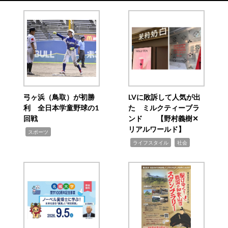
弓ヶ浜（鳥取）が初勝
LVに敗訴して人気が出
利 全日本学童野球の1
た ミルクティーブラ
回戦
ンド 【野村義樹✕
リアルワールド】
,
スポーツ
,
,
ライフスタイル
社会