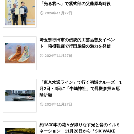
「光る君へ」で紫式部の父藤原為時役
2024年11月27日
埼玉県行田市の伝統的工芸品普及イベン
ト 箱根強羅で行田足袋の魅力を発信
2024年11月27日
「東京水辺ライン」で行く初詣クルーズ 1
月2日・3日に「牛嶋神社」で昇殿参拝＆厄
除祈願
2024年11月27日
約1600本の花々が織りなす光と音のイルミ
ネーション 11月28日から「SIX WAKE