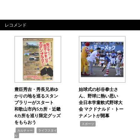
レコメンド
豊臣秀吉・秀長兄弟ゆ
始球式の杉谷拳士さ
かりの地を巡るスタン
ん、野球に熱い思い
プラリーがスタート
全日本学童軟式野球大
和歌山市内5カ所・近畿
会 マクドナルド・トー
6カ所を巡り限定グッズ
ナメントが開幕
をもらおう
,
スポーツ
,
,
カルチャー
ライフスタイ
ル