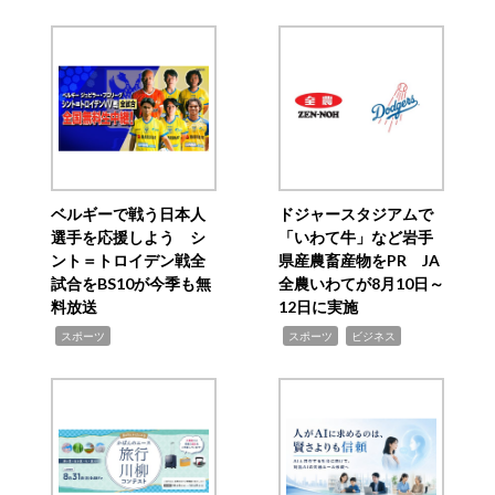
ベルギーで戦う日本人
ドジャースタジアムで
選手を応援しよう シ
「いわて牛」など岩手
ント＝トロイデン戦全
県産農畜産物をPR JA
試合をBS10が今季も無
全農いわてが8月10日～
料放送
12日に実施
,
,
,
スポーツ
スポーツ
ビジネス