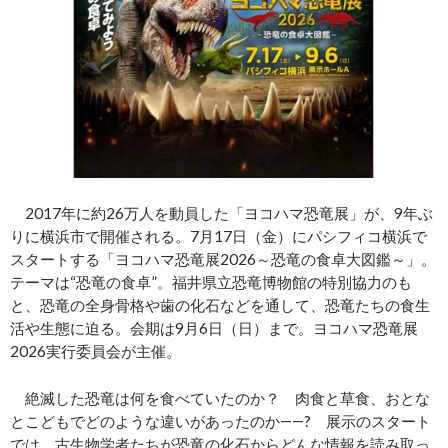
2017年に約26万人を動員した「ヨコハマ恐竜展」が、9年ぶ
りに横浜市で開催される。7月17日（金）にパシフィコ横浜で
スタートする「ヨコハマ恐竜展2026～恐竜の食卓大図鑑～」。
テーマは“恐竜の食卓”。福井県立恐竜博物館の特別協力のも
と、恐竜の全身骨格や歯の化石などを通して、恐竜たちの食生
活や生態に迫る。会期は9月6日（日）まで。ヨコハマ恐竜展
2026実行委員会が主催。
絶滅した恐竜は何を食べていたのか？ 肉食と草食、おとな
とこどもでどのような違いがあったのか――? 展示のスタート
では、古生物学者たちが恐竜の化石からどんな情報を読み取っ