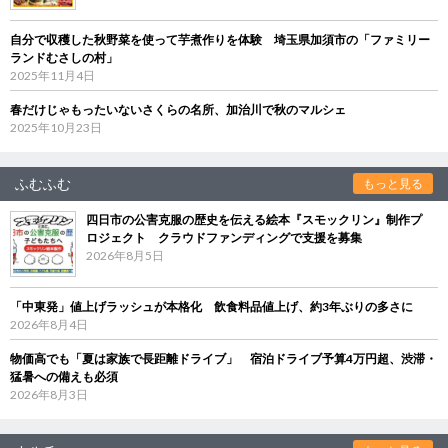
自分で収穫した秋野菜を使って芋煮作りを体験 埼玉県加須市の「ファミリー
ランドむさしの村」
2025年11月4日
春だけじゃもったいないさくらの名所、加治川で秋のマルシェ
2025年10月23日
ふむふむ
もっと見る
四日市の公害克服の歴史を伝える絵本『スモックリン』制作プ
ロジェクト クラウドファンディングで支援を募集
2026年8月5日
「中東発」値上げラッシュが本格化 飲食料品値上げ、約3年ぶりの多さに
2026年8月4日
物価高でも「夏は家族で長距離ドライブ」 宿泊ドライブ予算4万円超、渋滞・
猛暑への備えも必須
2026年8月3日