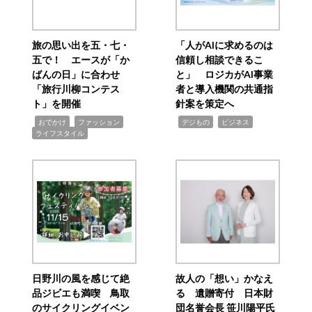
旅の思い出を五・七・
「人がAIに求めるのは
五で！ エースが「か
信頼し相談できるこ
ばんの日」に合わせ
と」 ロジカがAI事業
「旅行川柳コンテス
者と導入機関の共通指
ト」を開催
針案を策定へ
,
,
,
,
,
おでかけ
ファッション
デジもの
ビジネス
ライフスタイル
日野川の風を感じて絶
故人の「想い」かなえ
品ジビエも満喫 鳥取
る 遺贈寄付 日本財
のサイクリングイベン
団名誉会長 笹川陽平氏