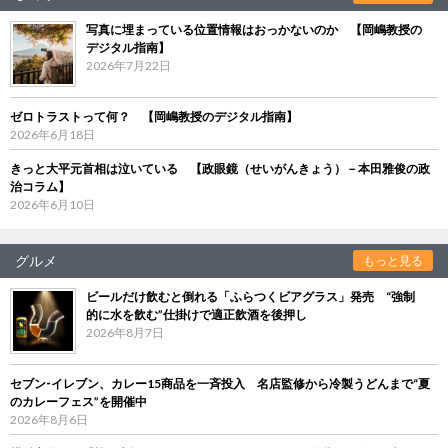
写真に埋まっている位置情報はおっかないのか 【岡嶋教授の
デジタル指南】
2026年7月22日
ゼロトラストって何？ 【岡嶋教授のデジタル指南】
2026年6月18日
きっと大平元首相は泣いている 【政眼鏡（せいがんきょう）－本田雅俊の政
治コラム】
2026年6月10日
グルメ
もっと見る
ビールだけ飲むと倒れる「ふらつくビアグラス」発売 “強制
的に水を飲む”仕掛けで適正飲酒を後押し
2026年8月7日
セブン‐イレブン、カレー15商品を一斉投入 名店監修から冷製うどんまで“夏
のカレーフェス”を開催中
2026年8月6日