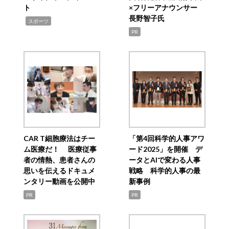
ト
×フリーアナウンサー
長野智子氏
,
スポーツ
PR
CAR T細胞療法はチー
「第4回科学的人事アワ
ム医療だ！ 医療従事
ード2025」を開催 デ
者の情熱、患者さんの
ータとAIで変わる人事
思いを伝えるドキュメ
戦略 科学的人事の最
ンタリー動画を公開中
新事例
PR
PR