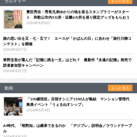
カルチャー
もっと見る
豊臣秀吉・秀長兄弟ゆかりの地を巡るスタンプラリーがスター
ト 和歌山市内5カ所・近畿6カ所を巡り限定グッズをもらおう
2026年8月8日
旅の思い出を五・七・五で！ エースが「かばんの日」に合わせ「旅行川柳コ
ンテスト」を開催
2026年8月7日
東野圭吾が選んだ「記憶に残る一文」はどれ？ 最新作『永遠の記憶』発売で
読者参加型キャンペーン
2026年8月7日
動画
もっと見る
「100歳現役」目指すシニア1500人が集結 マンション管理代
務員イベント「うぇるねすシップ」
2026年8月4日
AI時代、「暗黙知」は継承できるのか 「デジブレ」説明会／ラウンドテーブ
ル
2026年8月3日