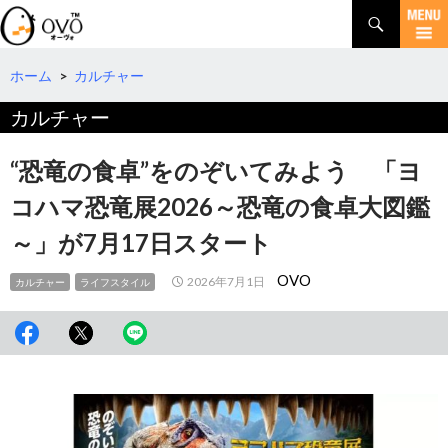
検
索
コ
ン
テ
ホーム
>
カルチャー
ン
カルチャー
ツ
へ
移
“恐竜の食卓”をのぞいてみよう 「ヨ
動
コハマ恐竜展2026～恐竜の食卓大図鑑
～」が7月17日スタート
OVO
2026年7月1日
カルチャー
ライフスタイル