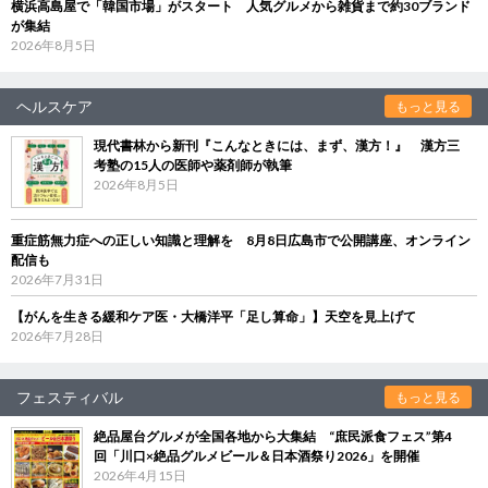
横浜高島屋で「韓国市場」がスタート 人気グルメから雑貨まで約30ブランド
が集結
2026年8月5日
ヘルスケア
もっと見る
現代書林から新刊『こんなときには、まず、漢方！』 漢方三
考塾の15人の医師や薬剤師が執筆
2026年8月5日
重症筋無力症への正しい知識と理解を 8月8日広島市で公開講座、オンライン
配信も
2026年7月31日
【がんを生きる緩和ケア医・大橋洋平「足し算命」】天空を見上げて
2026年7月28日
フェスティバル
もっと見る
絶品屋台グルメが全国各地から大集結 “庶民派食フェス”第4
回「川口×絶品グルメビール＆日本酒祭り2026」を開催
2026年4月15日