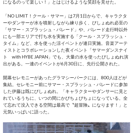
になるのって楽しい！」とはじけるような笑顔を見せた。
「NO LIMIT！クール・サマー」は7月1日からで、キャラクタ
ーやダンサーが水を噴射しながら練り歩く、びしょぬれ必至の
「サマー・スプラッシュ・パレード」や、パレード走行時以外
にも一部エリアで打ち水を実施する「クール・スプラッシュ・
タイム」など、水を使った涼イベントが連日実施。音楽アーテ
ィストとコラボレーションした夜イベント「サマーダンスナイ
ト with HYBE JAPAN」でも、大量の水を使ったびしょぬれ演
出がある。一連のイベントが6月30日に、先行公開された。
開幕セレモニーがあったグラマシーパークには、800人ほどが
集結。セレモニー前にサマー・スプラッシュ・パレードに参加
した伊藤は既にびしょぬれ。「キャラクターやダンサーに見と
れているうちに、いつの間にかびちょびちょになっている。全
て忘れて没入できる空間は最高で〝超冒険〟になります！」と
元気いっぱいに語った。