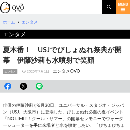
検
索
コ
ン
テ
ホーム
>
エンタメ
ン
エンタメ
ツ
へ
移
夏本番！ USJでびしょぬれ祭典が開
動
幕 伊藤沙莉も水噴射で笑顔
エンタメOVO
2025年7月1日
エンタメ
俳優の伊藤沙莉が6月30日、ユニバーサル・スタジオ・ジャパ
ン（USJ、大阪市）に登場した。びしょぬれ必至の夏イベント
「NO LIMIT！クール・サマー」の開幕セレモニーでウォータ
ーシューターを手に来場者と水を噴射しあい、「びちょびちょ