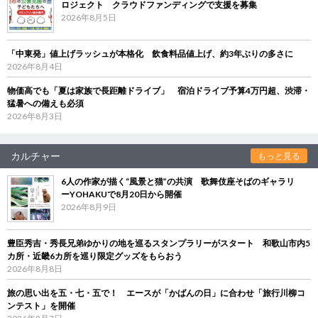
ロジェクト クラウドファンディングで支援を募集
2026年8月5日
「中東発」値上げラッシュが本格化 飲食料品値上げ、約3年ぶりの多さに
2026年8月4日
物価高でも「夏は家族で長距離ドライブ」 宿泊ドライブ予算4万円超、渋滞・
猛暑への備えも必須
2026年8月3日
カルチャー
もっと見る
6人の作家が描く“風景と猫”の共演 歌舞伎座そばのギャラリ
ーYOHAKUで8月20日から開催
2026年8月9日
豊臣秀吉・秀長兄弟ゆかりの地を巡るスタンプラリーがスタート 和歌山市内5
カ所・近畿6カ所を巡り限定グッズをもらおう
2026年8月8日
旅の思い出を五・七・五で！ エースが「かばんの日」に合わせ「旅行川柳コ
ンテスト」を開催