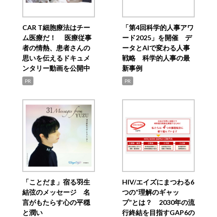
CAR T細胞療法はチー
「第4回科学的人事アワ
ム医療だ！ 医療従事
ード2025」を開催 デ
者の情熱、患者さんの
ータとAIで変わる人事
思いを伝えるドキュメ
戦略 科学的人事の最
ンタリー動画を公開中
新事例
PR
PR
「ことだま」宿る羽生
HIV/エイズにまつわる6
結弦のメッセージ 名
つの“理解のギャッ
言がもたらす心の平穏
プ”とは？ 2030年の流
と潤い
行終結を目指すGAP6の