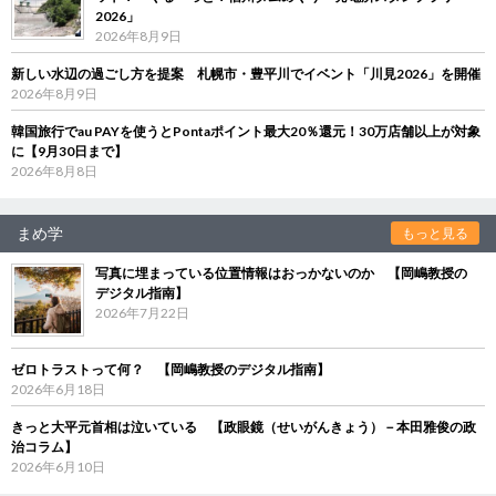
2026」
2026年8月9日
新しい水辺の過ごし方を提案 札幌市・豊平川でイベント「川見2026」を開催
2026年8月9日
韓国旅行でau PAYを使うとPontaポイント最大20％還元！30万店舗以上が対象
に【9月30日まで】
2026年8月8日
まめ学
もっと見る
写真に埋まっている位置情報はおっかないのか 【岡嶋教授の
デジタル指南】
2026年7月22日
ゼロトラストって何？ 【岡嶋教授のデジタル指南】
2026年6月18日
きっと大平元首相は泣いている 【政眼鏡（せいがんきょう）－本田雅俊の政
治コラム】
2026年6月10日