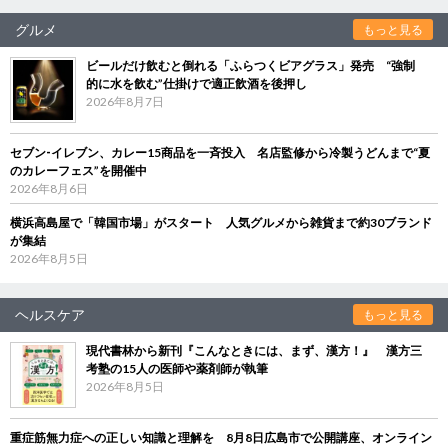
グルメ
もっと見る
ビールだけ飲むと倒れる「ふらつくビアグラス」発売 “強制
的に水を飲む”仕掛けで適正飲酒を後押し
2026年8月7日
セブン‐イレブン、カレー15商品を一斉投入 名店監修から冷製うどんまで“夏
のカレーフェス”を開催中
2026年8月6日
横浜高島屋で「韓国市場」がスタート 人気グルメから雑貨まで約30ブランド
が集結
2026年8月5日
ヘルスケア
もっと見る
現代書林から新刊『こんなときには、まず、漢方！』 漢方三
考塾の15人の医師や薬剤師が執筆
2026年8月5日
重症筋無力症への正しい知識と理解を 8月8日広島市で公開講座、オンライン