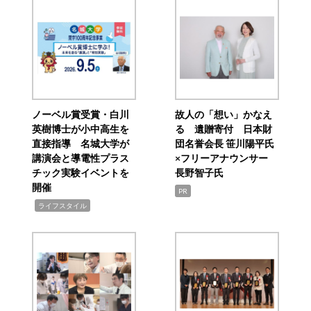
ノーベル賞受賞・白川
故人の「想い」かなえ
英樹博士が小中高生を
る 遺贈寄付 日本財
直接指導 名城大学が
団名誉会長 笹川陽平氏
講演会と導電性プラス
×フリーアナウンサー
チック実験イベントを
長野智子氏
開催
PR
,
ライフスタイル