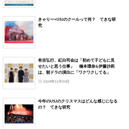
きゃりー×USJのクールって何？ てきな研
究
有吉弘行、紅白司会は「初めて子どもに見
せたいと思う仕事」 橋本環奈&伊藤沙莉
は、朝ドラの演出に「ワクワクしてる」
2024年12月30日
今年のUSJのクリスマスはどんな感じになる
の？ てきな研究