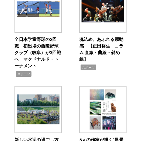
全日本学童野球の2回
魂込め、あふれる躍動
戦 初出場の西陵野球
感 【正田裕生 コラ
クラブ（岐阜）が3回戦
ム 直線・曲線・斜め
へ マクドナルド・ト
線】
ーナメント
,
スポーツ
,
スポーツ
新しい水辺の過ごし方
6人の作家が描く“風景