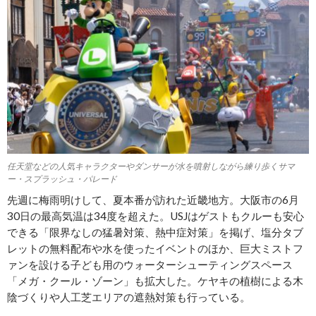
任天堂などの人気キャラクターやダンサーが水を噴射しながら練り歩くサマ
ー・スプラッシュ・パレード
先週に梅雨明けして、夏本番が訪れた近畿地方。大阪市の6月
30日の最高気温は34度を超えた。USJはゲストもクルーも安心
できる「限界なしの猛暑対策、熱中症対策」を掲げ、塩分タブ
レットの無料配布や水を使ったイベントのほか、巨大ミストフ
ァンを設ける子ども用のウォーターシューティングスペース
「メガ・クール・ゾーン」も拡大した。ケヤキの植樹による木
陰づくりや人工芝エリアの遮熱対策も行っている。