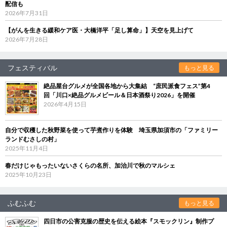
配信も
2026年7月31日
【がんを生きる緩和ケア医・大橋洋平「足し算命」】天空を見上げて
2026年7月28日
フェスティバル
もっと見る
絶品屋台グルメが全国各地から大集結 “庶民派食フェス”第4
回「川口×絶品グルメビール＆日本酒祭り2026」を開催
2026年4月15日
自分で収穫した秋野菜を使って芋煮作りを体験 埼玉県加須市の「ファミリー
ランドむさしの村」
2025年11月4日
春だけじゃもったいないさくらの名所、加治川で秋のマルシェ
2025年10月23日
ふむふむ
もっと見る
四日市の公害克服の歴史を伝える絵本『スモックリン』制作プ