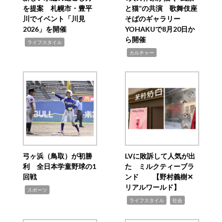
を提案 札幌市・豊平
と猫”の共演 歌舞伎座
川でイベント「川見
そばのギャラリー
2026」を開催
YOHAKUで8月20日か
ら開催
,
ライフスタイル
,
カルチャー
弓ヶ浜（鳥取）が初勝
LVに敗訴して人気が出
利 全日本学童野球の1
た ミルクティーブラ
回戦
ンド 【野村義樹✕
リアルワールド】
,
スポーツ
,
,
ライフスタイル
社会