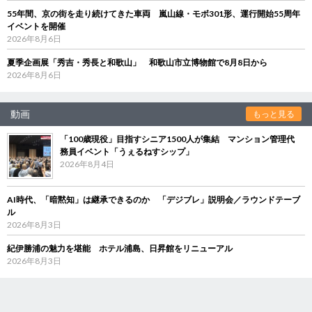
55年間、京の街を走り続けてきた車両 嵐山線・モボ301形、運行開始55周年
イベントを開催
2026年8月6日
夏季企画展「秀吉・秀長と和歌山」 和歌山市立博物館で8月8日から
2026年8月6日
動画
もっと見る
「100歳現役」目指すシニア1500人が集結 マンション管理代
務員イベント「うぇるねすシップ」
2026年8月4日
AI時代、「暗黙知」は継承できるのか 「デジブレ」説明会／ラウンドテーブ
ル
2026年8月3日
紀伊勝浦の魅力を堪能 ホテル浦島、日昇館をリニューアル
2026年8月3日