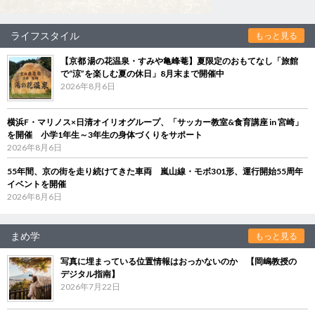
ライフスタイル
もっと見る
【京都 湯の花温泉・すみや亀峰菴】夏限定のおもてなし「旅館
で“涼”を楽しむ夏の休日」8月末まで開催中
2026年8月6日
横浜F・マリノス×日清オイリオグループ、「サッカー教室&食育講座 in 宮崎」
を開催 小学1年生～3年生の身体づくりをサポート
2026年8月6日
55年間、京の街を走り続けてきた車両 嵐山線・モボ301形、運行開始55周年
イベントを開催
2026年8月6日
まめ学
もっと見る
写真に埋まっている位置情報はおっかないのか 【岡嶋教授の
デジタル指南】
2026年7月22日