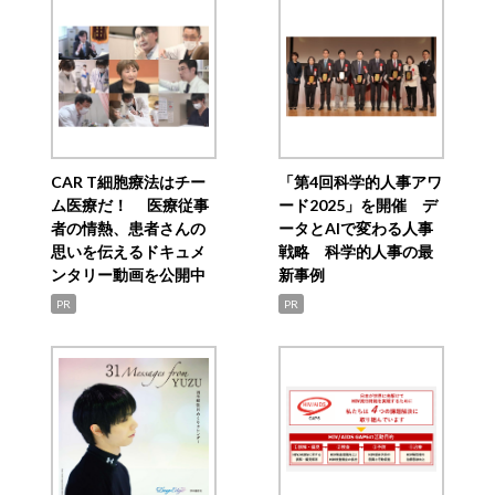
CAR T細胞療法はチー
「第4回科学的人事アワ
ム医療だ！ 医療従事
ード2025」を開催 デ
者の情熱、患者さんの
ータとAIで変わる人事
思いを伝えるドキュメ
戦略 科学的人事の最
ンタリー動画を公開中
新事例
PR
PR