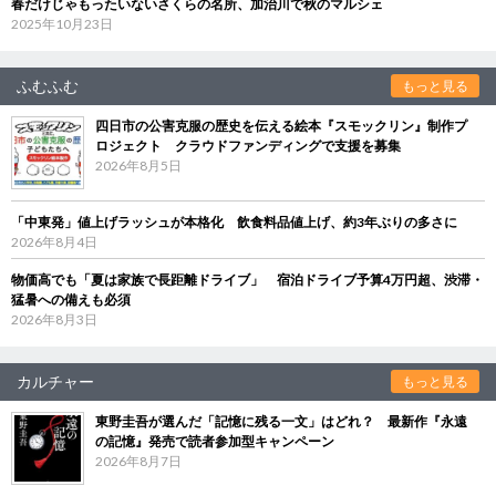
春だけじゃもったいないさくらの名所、加治川で秋のマルシェ
2025年10月23日
ふむふむ
もっと見る
四日市の公害克服の歴史を伝える絵本『スモックリン』制作プ
ロジェクト クラウドファンディングで支援を募集
2026年8月5日
「中東発」値上げラッシュが本格化 飲食料品値上げ、約3年ぶりの多さに
2026年8月4日
物価高でも「夏は家族で長距離ドライブ」 宿泊ドライブ予算4万円超、渋滞・
猛暑への備えも必須
2026年8月3日
カルチャー
もっと見る
東野圭吾が選んだ「記憶に残る一文」はどれ？ 最新作『永遠
の記憶』発売で読者参加型キャンペーン
2026年8月7日