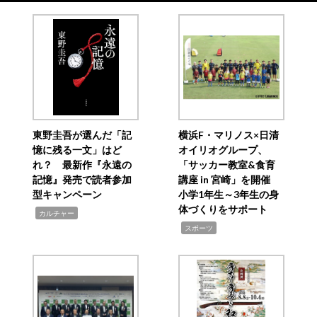
東野圭吾が選んだ「記
横浜F・マリノス×日清
憶に残る一文」はど
オイリオグループ、
れ？ 最新作『永遠の
「サッカー教室&食育
記憶』発売で読者参加
講座 in 宮崎」を開催
型キャンペーン
小学1年生～3年生の身
体づくりをサポート
,
カルチャー
,
スポーツ