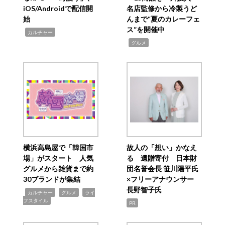
iOS/Androidで配信開
名店監修から冷製うど
始
んまで“夏のカレーフェ
ス”を開催中
,
カルチャー
,
グルメ
横浜高島屋で「韓国市
故人の「想い」かなえ
場」がスタート 人気
る 遺贈寄付 日本財
グルメから雑貨まで約
団名誉会長 笹川陽平氏
30ブランドが集結
×フリーアナウンサー
長野智子氏
,
,
,
カルチャー
グルメ
ライ
フスタイル
PR