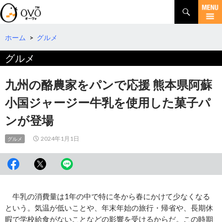
検
索
コ
ン
テ
ホーム
>
グルメ
ン
グルメ
ツ
へ
移
九州の酪農家をパンで応援 熊本県阿蘇
動
小国ジャージー牛乳を使用した菓子パ
ンが登場
2024年1月1日
グルメ
牛乳の消費量は1年の中で特に冬から春にかけて少なくなる
という。気温が低いことや、年末年始の旅行・帰省や、長期休
暇で学校給食がないことなどの影響を受けるからだ。この時期