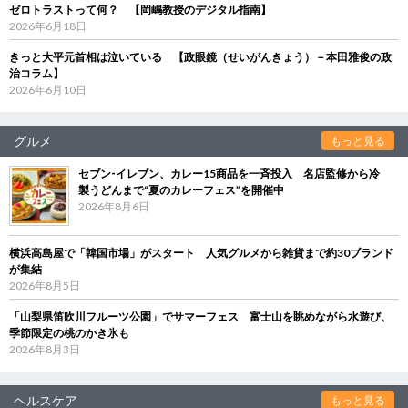
ゼロトラストって何？ 【岡嶋教授のデジタル指南】
2026年6月18日
きっと大平元首相は泣いている 【政眼鏡（せいがんきょう）－本田雅俊の政
治コラム】
2026年6月10日
グルメ
もっと見る
セブン‐イレブン、カレー15商品を一斉投入 名店監修から冷
製うどんまで“夏のカレーフェス”を開催中
2026年8月6日
横浜高島屋で「韓国市場」がスタート 人気グルメから雑貨まで約30ブランド
が集結
2026年8月5日
「山梨県笛吹川フルーツ公園」でサマーフェス 富士山を眺めながら水遊び、
季節限定の桃のかき氷も
2026年8月3日
ヘルスケア
もっと見る