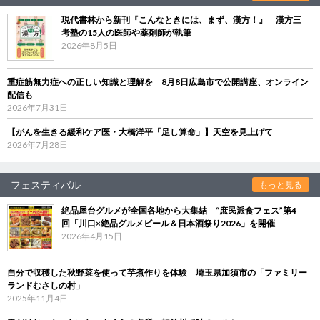
現代書林から新刊『こんなときには、まず、漢方！』 漢方三
考塾の15人の医師や薬剤師が執筆
2026年8月5日
重症筋無力症への正しい知識と理解を 8月8日広島市で公開講座、オンライン
配信も
2026年7月31日
【がんを生きる緩和ケア医・大橋洋平「足し算命」】天空を見上げて
2026年7月28日
フェスティバル
もっと見る
絶品屋台グルメが全国各地から大集結 “庶民派食フェス”第4
回「川口×絶品グルメビール＆日本酒祭り2026」を開催
2026年4月15日
自分で収穫した秋野菜を使って芋煮作りを体験 埼玉県加須市の「ファミリー
ランドむさしの村」
2025年11月4日