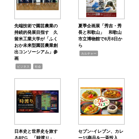
先端技術で園芸農業の
夏季企画展「秀吉・秀
持続的発展目指す 久
長と和歌山」 和歌山
留米工業大学が「ふく
市立博物館で8月8日か
おか未来型園芸農業創
ら
出コンソーシアム」参
,
カルチャー
画
,
,
ビジネス
社会
日本史と世界史を旅す
セブン‐イレブン、カレ
るRPG 「時渡り」、
ー15商品を一斉投入