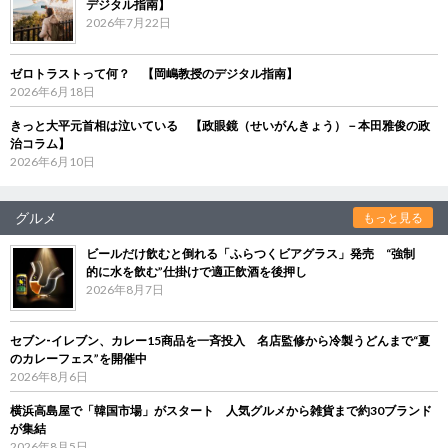
デジタル指南】
2026年7月22日
ゼロトラストって何？ 【岡嶋教授のデジタル指南】
2026年6月18日
きっと大平元首相は泣いている 【政眼鏡（せいがんきょう）－本田雅俊の政
治コラム】
2026年6月10日
グルメ
もっと見る
ビールだけ飲むと倒れる「ふらつくビアグラス」発売 “強制
的に水を飲む”仕掛けで適正飲酒を後押し
2026年8月7日
セブン‐イレブン、カレー15商品を一斉投入 名店監修から冷製うどんまで“夏
のカレーフェス”を開催中
2026年8月6日
横浜高島屋で「韓国市場」がスタート 人気グルメから雑貨まで約30ブランド
が集結
2026年8月5日