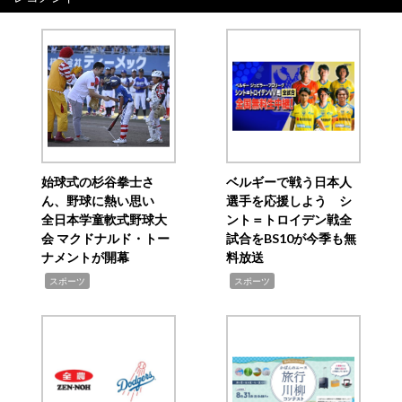
ゲ
ー
シ
ョ
ン
始球式の杉谷拳士さ
ベルギーで戦う日本人
ん、野球に熱い思い
選手を応援しよう シ
全日本学童軟式野球大
ント＝トロイデン戦全
会 マクドナルド・トー
試合をBS10が今季も無
ナメントが開幕
料放送
,
,
スポーツ
スポーツ