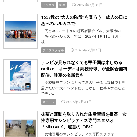
2026年7月31日
ビジネス
社会
1637段の“大人の階段”を登ろう 成人の日に
あべのハルカスで
高さ300メートルの超高層複合ビル、大阪市の
「あべのハルカス」では、2027年1月11日（月・
祝...
2026年7月31日
ライフスタイル
テレビが見られなくても甲子園は楽しめる
radiko「オーディオ高校野球」が全試合無料
配信、昨夏の名勝負も
高校野球ファンにとって夏の甲子園は毎日でも見
届けたい一大イベントだ。しかし、仕事や外出など
でテレ...
2026年7月31日
スポーツ
抹茶と運動を取り入れた生活習慣を提案 女
性専用マシンピラティス専門スタジオ
「pilates K」運営のLOIVE
女性専用のマシンピラティス専門スタジオ