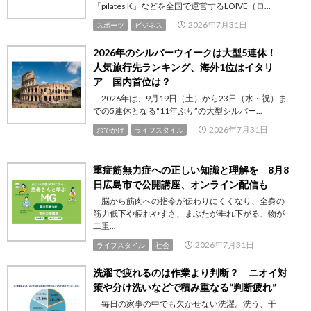
「pilates K」などを全国で運営するLOIVE（ロ...
2026年7月31日
スポーツ
ビジネス
2026年のシルバーウイークは大型5連休！
人気旅行先ランキング、海外1位はイタリ
ア 国内首位は？
2026年は、9月19日（土）から23日（水・祝）ま
での5連休となる“11年ぶり”の大型シルバー...
2026年7月31日
おでかけ
ライフスタイル
重症筋無力症への正しい知識と理解を 8月8
日広島市で公開講座、オンライン配信も
脳から筋肉への指令が伝わりにくくなり、全身の
筋力低下や疲れやすさ、まぶたが垂れ下がる、物が
二重...
2026年7月31日
ライフスタイル
社会
洗濯で疲れるのは作業より判断？ ニオイ対
策や分け洗いなどで積み重なる“判断疲れ”
毎日の家事の中でも欠かせない洗濯。洗う、干