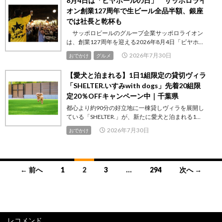
8月4日は「ビヤホールの日」 サッポロライ
オン創業127周年で生ビール全品半額、銀座
では社長と乾杯も
サッポロビールのグループ企業サッポロライオン
は、創業127周年を迎える2026年8月4日「ビヤホ...
2026年7月30日
おでかけ
グルメ
【愛犬と泊まれる】1日1組限定の貸切ヴィラ
「SHELTER.いすみwith dogs」先着20組限
定20％OFFキャンペーン中｜千葉県
都心より約90分の好立地に一棟貸しヴィラを展開し
ている「SHELTER.」が、新たに愛犬と泊まれる1...
2026年7月30日
おでかけ
投
← 前へ
1
2
3
…
294
次へ →
稿
ナ
ビ
レコメンド