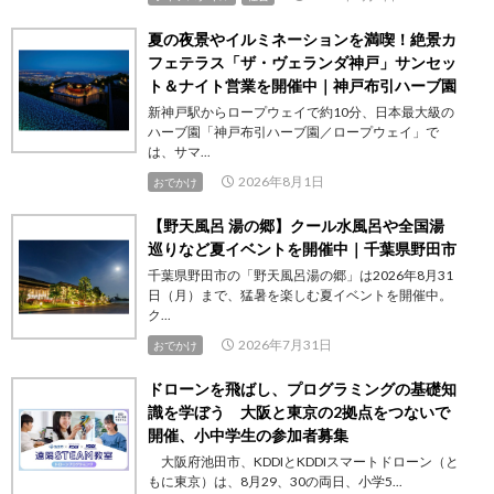
夏の夜景やイルミネーションを満喫！絶景カ
フェテラス「ザ・ヴェランダ神戸」サンセッ
ト＆ナイト営業を開催中｜神戸布引ハーブ園
新神戸駅からロープウェイで約10分、日本最大級の
ハーブ園「神戸布引ハーブ園／ロープウェイ」で
は、サマ...
2026年8月1日
おでかけ
【野天風呂 湯の郷】クール水風呂や全国湯
巡りなど夏イベントを開催中｜千葉県野田市
千葉県野田市の「野天風呂湯の郷」は2026年8月31
日（月）まで、猛暑を楽しむ夏イベントを開催中。
ク...
2026年7月31日
おでかけ
ドローンを飛ばし、プログラミングの基礎知
識を学ぼう 大阪と東京の2拠点をつないで
開催、小中学生の参加者募集
大阪府池田市、KDDIとKDDIスマートドローン（と
もに東京）は、8月29、30の両日、小学5...