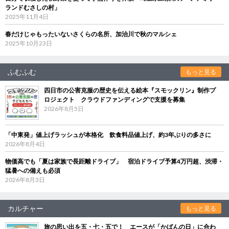
ランドむさしの村」
2025年11月4日
春だけじゃもったいないさくらの名所、加治川で秋のマルシェ
2025年10月23日
ふむふむ
もっと見る
四日市の公害克服の歴史を伝える絵本『スモックリン』制作プ
ロジェクト クラウドファンディングで支援を募集
2026年8月5日
「中東発」値上げラッシュが本格化 飲食料品値上げ、約3年ぶりの多さに
2026年8月4日
物価高でも「夏は家族で長距離ドライブ」 宿泊ドライブ予算4万円超、渋滞・
猛暑への備えも必須
2026年8月3日
カルチャー
もっと見る
旅の思い出を五・七・五で！ エースが「かばんの日」に合わ