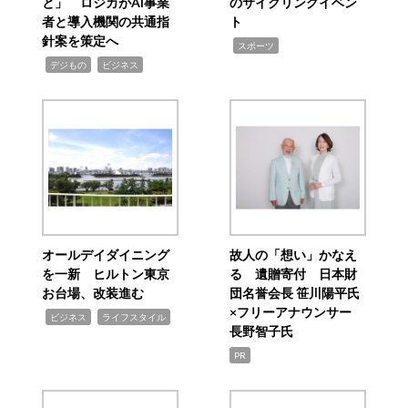
と」 ロジカがAI事業
のサイクリングイベン
者と導入機関の共通指
ト
針案を策定へ
,
スポーツ
,
,
デジもの
ビジネス
オールデイダイニング
故人の「想い」かなえ
を一新 ヒルトン東京
る 遺贈寄付 日本財
お台場、改装進む
団名誉会長 笹川陽平氏
×フリーアナウンサー
,
,
ビジネス
ライフスタイル
長野智子氏
PR