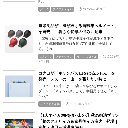
眺...
2026年8月3日
グルメ
ライフスタイル
無印良品が「風が抜ける自転車ヘルメット」
を発売 暑さや髪形の悩みに配慮
警察庁によると、交通事故全体が減少する中で
も、自転車関連事故は年間7万件前後で推移してい
る。その...
2026年
ふむふむ
ファッション
ライフスタイル
8月3日
コクヨが「キャンパス 山をはるふせん」を
発売 テストの「山」を張りたい時に
コクヨ（東京）は、中高生の学びをサポートする
ブランド「キャンパス」から、学習用ふせん「キャ
ンパス...
2026年8月3日
ライフスタイル
【1人でイカ2杯を食べ比べ】秋の宿泊プラン
「旬のアオリイカ＆京丹後イカ漁火」登場｜
京都・夕日ヶ浦温泉 海舟