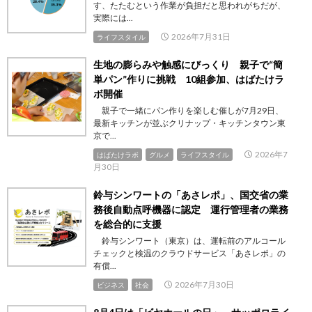
す、たたむという作業が負担だと思われがちだが、
実際には...
2026年7月31日
ライフスタイル
生地の膨らみや触感にびっくり 親子で“簡
単パン”作りに挑戦 10組参加、はばたけラ
ボ開催
親子で一緒にパン作りを楽しむ催しが7月29日、
最新キッチンが並ぶクリナップ・キッチンタウン東
京で...
2026年7
はばたけラボ
グルメ
ライフスタイル
月30日
鈴与シンワートの「あさレポ」、国交省の業
務後自動点呼機器に認定 運行管理者の業務
を総合的に支援
鈴与シンワート（東京）は、運転前のアルコール
チェックと検温のクラウドサービス「あさレポ」の
有償...
2026年7月30日
ビジネス
社会