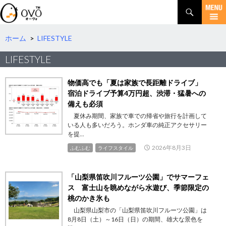
検
索
コ
ン
テ
ホーム
>
LIFESTYLE
ン
LIFESTYLE
ツ
へ
移
物価高でも「夏は家族で長距離ドライブ」
動
宿泊ドライブ予算4万円超、渋滞・猛暑への
備えも必須
夏休み期間、家族で車での帰省や旅行を計画して
いる人も多いだろう。ホンダ車の純正アクセサリー
を提...
2026年8月3日
ふむふむ
ライフスタイル
「山梨県笛吹川フルーツ公園」でサマーフェ
ス 富士山を眺めながら水遊び、季節限定の
桃のかき氷も
山梨県山梨市の「山梨県笛吹川フルーツ公園」は
8月8日（土）～16日（日）の期間、雄大な景色を