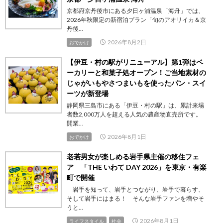
京都府京丹後市にある夕日ヶ浦温泉「海舟」では、
2026年秋限定の新宿泊プラン「旬のアオリイカ＆京
丹後...
2026年8月2日
おでかけ
【伊豆・村の駅がリニューアル】第1弾はベ
ーカリーと和菓子処オープン！ご当地素材の
じゃがいもやさつまいもを使ったパン・スイ
ーツが新登場
静岡県三島市にある「伊豆・村の駅」は、累計来場
者数2,000万人を超える人気の農産物直売所です。
開業...
2026年8月1日
おでかけ
老若男女が楽しめる岩手県主催の移住フェ
ア 「THE いわて DAY 2026」を東京・有楽
町で開催
岩手を知って、岩手とつながり、岩手で暮らす、
そして岩手にはまる！ そんな岩手ファンを増やそ
うと...
2026年8月1日
ライフスタイル
社会