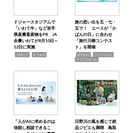
ドジャースタジアムで
旅の思い出を五・七・
「いわて牛」など岩手
五で！ エースが「か
県産農畜産物をPR JA
ばんの日」に合わせ
全農いわてが8月10日～
「旅行川柳コンテス
12日に実施
ト」を開催
,
,
,
,
,
スポーツ
ビジネス
おでかけ
ファッション
ライフスタイル
「人がAIに求めるのは
日野川の風を感じて絶
信頼し相談できるこ
品ジビエも満喫 鳥取