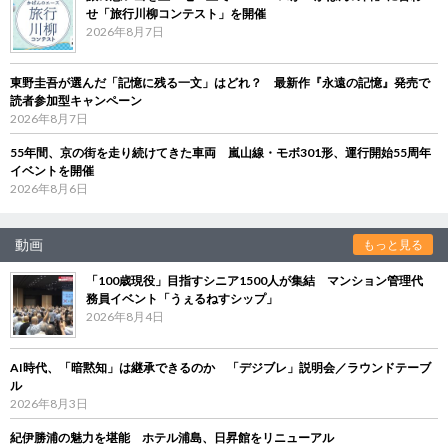
せ「旅行川柳コンテスト」を開催
2026年8月7日
東野圭吾が選んだ「記憶に残る一文」はどれ？ 最新作『永遠の記憶』発売で
読者参加型キャンペーン
2026年8月7日
55年間、京の街を走り続けてきた車両 嵐山線・モボ301形、運行開始55周年
イベントを開催
2026年8月6日
動画
もっと見る
「100歳現役」目指すシニア1500人が集結 マンション管理代
務員イベント「うぇるねすシップ」
2026年8月4日
AI時代、「暗黙知」は継承できるのか 「デジブレ」説明会／ラウンドテーブ
ル
2026年8月3日
紀伊勝浦の魅力を堪能 ホテル浦島、日昇館をリニューアル