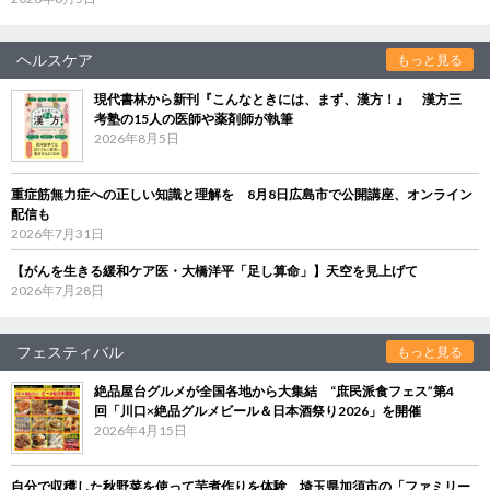
ヘルスケア
もっと見る
現代書林から新刊『こんなときには、まず、漢方！』 漢方三
考塾の15人の医師や薬剤師が執筆
2026年8月5日
重症筋無力症への正しい知識と理解を 8月8日広島市で公開講座、オンライン
配信も
2026年7月31日
【がんを生きる緩和ケア医・大橋洋平「足し算命」】天空を見上げて
2026年7月28日
フェスティバル
もっと見る
絶品屋台グルメが全国各地から大集結 “庶民派食フェス”第4
回「川口×絶品グルメビール＆日本酒祭り2026」を開催
2026年4月15日
自分で収穫した秋野菜を使って芋煮作りを体験 埼玉県加須市の「ファミリー