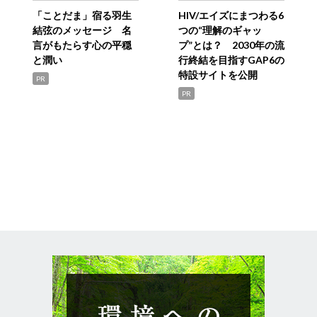
「ことだま」宿る羽生
HIV/エイズにまつわる6
結弦のメッセージ 名
つの“理解のギャッ
言がもたらす心の平穏
プ”とは？ 2030年の流
と潤い
行終結を目指すGAP6の
特設サイトを公開
PR
PR