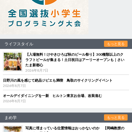
ライフスタイル
もっと見る
【入場無料！けやきひろば秋のビール祭り】300種類以上のク
ラフトビールが集まる！土日祝日はアーリーオープンも｜さい
たま新都心
2026年8月7日
日野川の風を感じて絶品ジビエも満喫 鳥取のサイクリングイベント
2026年8月7日
オールデイダイニングを一新 ヒルトン東京お台場、改装進む
2026年8月7日
まめ学
もっと見る
写真に埋まっている位置情報はおっかないのか 【岡嶋教授の