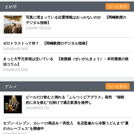
まめ学
もっと見る
写真に埋まっている位置情報はおっかないのか 【岡嶋教授の
デジタル指南】
2026年7月22日
ゼロトラストって何？ 【岡嶋教授のデジタル指南】
2026年6月18日
きっと大平元首相は泣いている 【政眼鏡（せいがんきょう）－本田雅俊の政
治コラム】
2026年6月10日
グルメ
もっと見る
ビールだけ飲むと倒れる「ふらつくビアグラス」発売 “強制
的に水を飲む”仕掛けで適正飲酒を後押し
2026年8月7日
セブン‐イレブン、カレー15商品を一斉投入 名店監修から冷製うどんまで“夏
のカレーフェス”を開催中
2026年8月6日