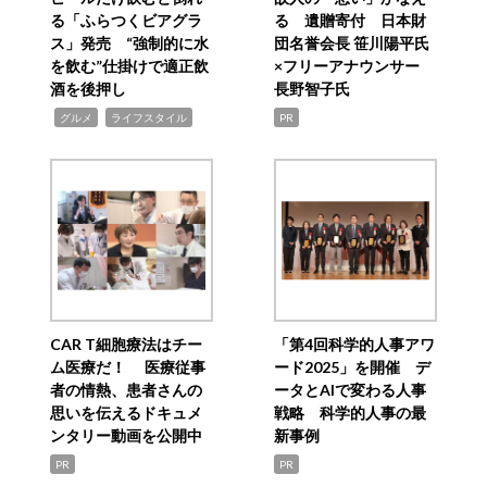
る「ふらつくビアグラ
る 遺贈寄付 日本財
ス」発売 “強制的に水
団名誉会長 笹川陽平氏
を飲む”仕掛けで適正飲
×フリーアナウンサー
酒を後押し
長野智子氏
,
,
グルメ
ライフスタイル
PR
CAR T細胞療法はチー
「第4回科学的人事アワ
ム医療だ！ 医療従事
ード2025」を開催 デ
者の情熱、患者さんの
ータとAIで変わる人事
思いを伝えるドキュメ
戦略 科学的人事の最
ンタリー動画を公開中
新事例
PR
PR