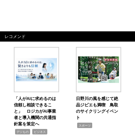
レコメンド
「人がAIに求めるのは
日野川の風を感じて絶
信頼し相談できるこ
品ジビエも満喫 鳥取
と」 ロジカがAI事業
のサイクリングイベン
者と導入機関の共通指
ト
針案を策定へ
,
スポーツ
,
,
デジもの
ビジネス