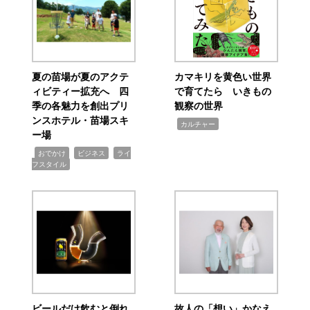
夏の苗場が夏のアクテ
カマキリを黄色い世界
ィビティー拡充へ 四
で育てたら いきもの
季の各魅力を創出プリ
観察の世界
ンスホテル・苗場スキ
,
カルチャー
ー場
,
,
,
おでかけ
ビジネス
ライ
フスタイル
ビールだけ飲むと倒れ
故人の「想い」かなえ