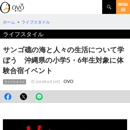
検
索
コ
ン
テ
ホーム
>
ライフスタイル
ン
ライフスタイル
ツ
へ
移
サンゴ礁の海と人々の生活について学
動
ぼう 沖縄県の小学5・6年生対象に体
験合宿イベント
OVO
2024年6月19日
ライフスタイル