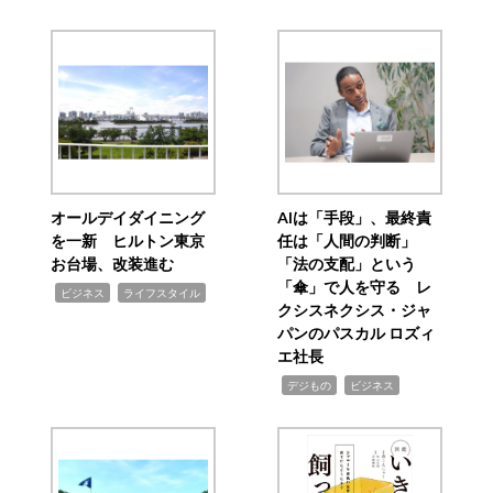
オールデイダイニング
AIは「手段」、最終責
を一新 ヒルトン東京
任は「人間の判断」
お台場、改装進む
「法の支配」という
「傘」で人を守る レ
,
,
ビジネス
ライフスタイル
クシスネクシス・ジャ
パンのパスカル ロズィ
エ社長
,
,
デジもの
ビジネス