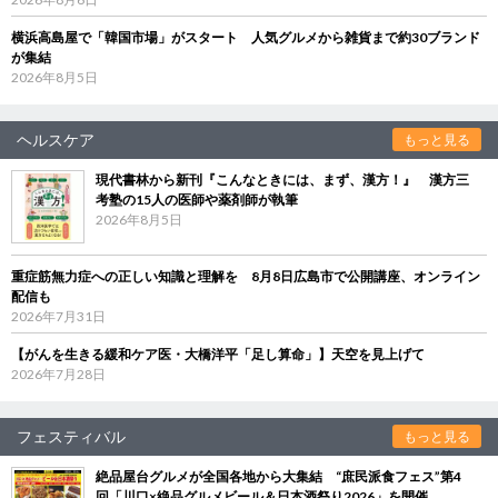
横浜高島屋で「韓国市場」がスタート 人気グルメから雑貨まで約30ブランド
が集結
2026年8月5日
ヘルスケア
もっと見る
現代書林から新刊『こんなときには、まず、漢方！』 漢方三
考塾の15人の医師や薬剤師が執筆
2026年8月5日
重症筋無力症への正しい知識と理解を 8月8日広島市で公開講座、オンライン
配信も
2026年7月31日
【がんを生きる緩和ケア医・大橋洋平「足し算命」】天空を見上げて
2026年7月28日
フェスティバル
もっと見る
絶品屋台グルメが全国各地から大集結 “庶民派食フェス”第4
回「川口×絶品グルメビール＆日本酒祭り2026」を開催