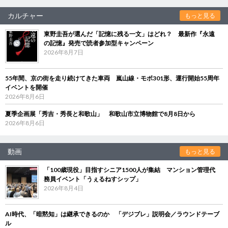
カルチャー
もっと見る
東野圭吾が選んだ「記憶に残る一文」はどれ？ 最新作『永遠
の記憶』発売で読者参加型キャンペーン
2026年8月7日
55年間、京の街を走り続けてきた車両 嵐山線・モボ301形、運行開始55周年
イベントを開催
2026年8月6日
夏季企画展「秀吉・秀長と和歌山」 和歌山市立博物館で8月8日から
2026年8月6日
動画
もっと見る
「100歳現役」目指すシニア1500人が集結 マンション管理代
務員イベント「うぇるねすシップ」
2026年8月4日
AI時代、「暗黙知」は継承できるのか 「デジブレ」説明会／ラウンドテーブ
ル