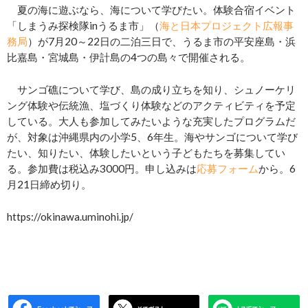
夏の海に遊ぶなら、海について学びたい。体験合宿イベント
「しまうみ探検隊inうるま市」（
海と日本プロジェクト広報事
務局
）が7月20～22日の二泊三日で、うるま市の平安座島・浜
比嘉島・宮城島・伊計島の4つの島々で開催される。
サンゴ礁について学び、島の成り立ちを知り、シュノーケリ
ング体験や伝統漁、塩づくり体験などのアクティビティを予定
している。大人も参加してみたいような充実したプログラムだ
が、対象は沖縄県内の小学5、6年生。海やサンゴについて学び
たい、知りたい、体験したいという子どもたちを募集してい
る。参加費は税込み3000円。申し込みは
応募フォーム
から。6
月21日締め切り。
https://okinawa.uminohi.jp/