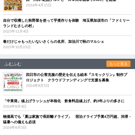
2026年4月15日
自分で収穫した秋野菜を使って芋煮作りを体験 埼玉県加須市の「ファミリー
ランドむさしの村」
2025年11月4日
春だけじゃもったいないさくらの名所、加治川で秋のマルシェ
2025年10月23日
ふむふむ
もっと見る
四日市の公害克服の歴史を伝える絵本『スモックリン』制作プ
ロジェクト クラウドファンディングで支援を募集
2026年8月5日
「中東発」値上げラッシュが本格化 飲食料品値上げ、約3年ぶりの多さに
2026年8月4日
物価高でも「夏は家族で長距離ドライブ」 宿泊ドライブ予算4万円超、渋滞・
猛暑への備えも必須
2026年8月3日