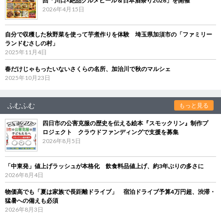
回「川口×絶品グルメビール＆日本酒祭り2026」を開催
2026年4月15日
自分で収穫した秋野菜を使って芋煮作りを体験 埼玉県加須市の「ファミリー
ランドむさしの村」
2025年11月4日
春だけじゃもったいないさくらの名所、加治川で秋のマルシェ
2025年10月23日
ふむふむ
もっと見る
四日市の公害克服の歴史を伝える絵本『スモックリン』制作プ
ロジェクト クラウドファンディングで支援を募集
2026年8月5日
「中東発」値上げラッシュが本格化 飲食料品値上げ、約3年ぶりの多さに
2026年8月4日
物価高でも「夏は家族で長距離ドライブ」 宿泊ドライブ予算4万円超、渋滞・
猛暑への備えも必須
2026年8月3日