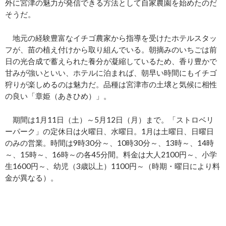
外に宮津の魅力が発信できる方法として自家農園を始めたのだ
そうだ。
地元の経験豊富なイチゴ農家から指導を受けたホテルスタッ
フが、苗の植え付けから取り組んでいる。朝摘みのいちごは前
日の光合成で蓄えられた養分が凝縮しているため、香り豊かで
甘みが強いといい、ホテルに泊まれば、朝早い時間にもイチゴ
狩りが楽しめるのは魅力だ。品種は宮津市の土壌と気候に相性
の良い「章姫（あきひめ）」。
期間は1月11日（土）～5月12日（月）まで。「ストロベリ
ーパーク」の定休日は火曜日、水曜日。1月は土曜日、日曜日
のみの営業。時間は9時30分～、10時30分～、13時～、14時
～、15時～、16時～の各45分間。料金は大人2100円～、小学
生1600円～、幼児（3歳以上）1100円～（時期・曜日により料
金が異なる）。