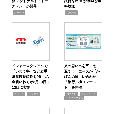
会 マクドナルド・トー
試合をBS10が今季も無
ナメントが開幕
料放送
,
,
スポーツ
スポーツ
ドジャースタジアムで
旅の思い出を五・七・
「いわて牛」など岩手
五で！ エースが「か
県産農畜産物をPR JA
ばんの日」に合わせ
全農いわてが8月10日～
「旅行川柳コンテス
12日に実施
ト」を開催
,
,
,
,
,
スポーツ
ビジネス
おでかけ
ファッション
ライフスタイル