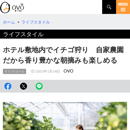
検
索
コ
ン
テ
ホーム
>
ライフスタイル
ン
ライフスタイル
ツ
へ
移
ホテル敷地内でイチゴ狩り 自家農園
動
だから香り豊かな朝摘みも楽しめる
OVO
2025年1月14日
ライフスタイル