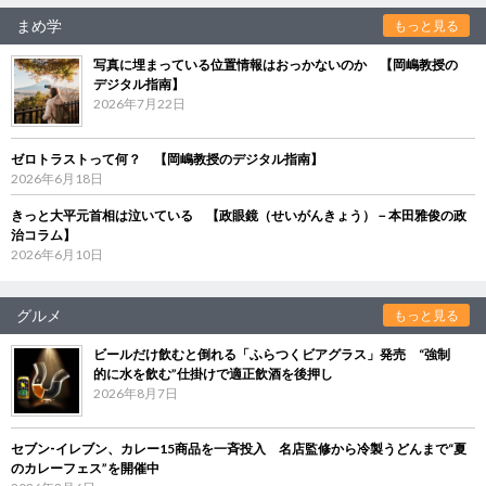
まめ学
もっと見る
写真に埋まっている位置情報はおっかないのか 【岡嶋教授の
デジタル指南】
2026年7月22日
ゼロトラストって何？ 【岡嶋教授のデジタル指南】
2026年6月18日
きっと大平元首相は泣いている 【政眼鏡（せいがんきょう）－本田雅俊の政
治コラム】
2026年6月10日
グルメ
もっと見る
ビールだけ飲むと倒れる「ふらつくビアグラス」発売 “強制
的に水を飲む”仕掛けで適正飲酒を後押し
2026年8月7日
セブン‐イレブン、カレー15商品を一斉投入 名店監修から冷製うどんまで“夏
のカレーフェス”を開催中