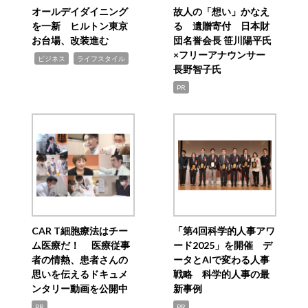
オールデイダイニング
故人の「想い」かなえ
を一新 ヒルトン東京
る 遺贈寄付 日本財
お台場、改装進む
団名誉会長 笹川陽平氏
×フリーアナウンサー
,
,
ビジネス
ライフスタイル
長野智子氏
PR
CAR T細胞療法はチー
「第4回科学的人事アワ
ム医療だ！ 医療従事
ード2025」を開催 デ
者の情熱、患者さんの
ータとAIで変わる人事
思いを伝えるドキュメ
戦略 科学的人事の最
ンタリー動画を公開中
新事例
PR
PR