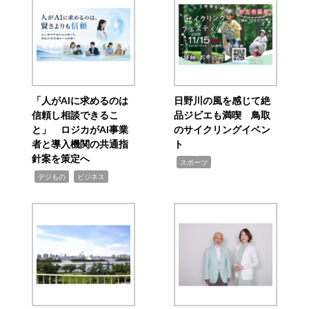
「人がAIに求めるのは
日野川の風を感じて絶
信頼し相談できるこ
品ジビエも満喫 鳥取
と」 ロジカがAI事業
のサイクリングイベン
者と導入機関の共通指
ト
針案を策定へ
,
スポーツ
,
,
デジもの
ビジネス