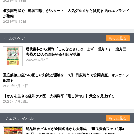
2026年8月6日
横浜高島屋で「韓国市場」がスタート 人気グルメから雑貨まで約30ブランド
が集結
2026年8月5日
ヘルスケア
もっと見る
現代書林から新刊『こんなときには、まず、漢方！』 漢方三
考塾の15人の医師や薬剤師が執筆
2026年8月5日
重症筋無力症への正しい知識と理解を 8月8日広島市で公開講座、オンライン
配信も
2026年7月31日
【がんを生きる緩和ケア医・大橋洋平「足し算命」】天空を見上げて
2026年7月28日
フェスティバル
もっと見る
絶品屋台グルメが全国各地から大集結 “庶民派食フェス”第4