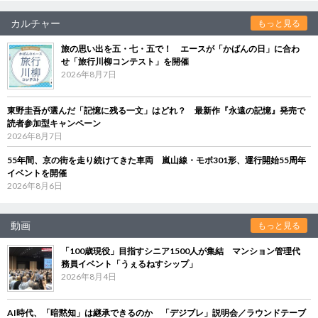
カルチャー
もっと見る
旅の思い出を五・七・五で！ エースが「かばんの日」に合わ
せ「旅行川柳コンテスト」を開催
2026年8月7日
東野圭吾が選んだ「記憶に残る一文」はどれ？ 最新作『永遠の記憶』発売で
読者参加型キャンペーン
2026年8月7日
55年間、京の街を走り続けてきた車両 嵐山線・モボ301形、運行開始55周年
イベントを開催
2026年8月6日
動画
もっと見る
「100歳現役」目指すシニア1500人が集結 マンション管理代
務員イベント「うぇるねすシップ」
2026年8月4日
AI時代、「暗黙知」は継承できるのか 「デジブレ」説明会／ラウンドテーブ