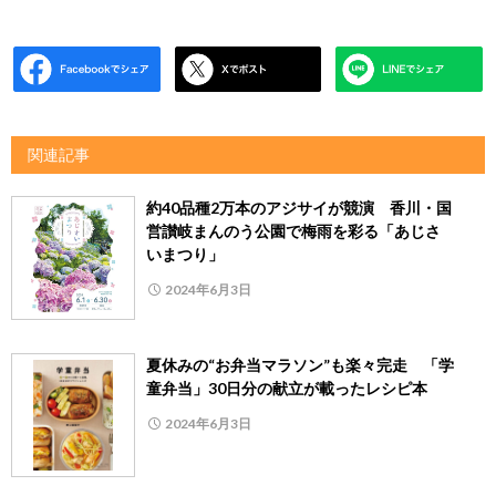
関連記事
約40品種2万本のアジサイが競演 香川・国
営讃岐まんのう公園で梅雨を彩る「あじさ
いまつり」
2024年6月3日
夏休みの“お弁当マラソン”も楽々完走 「学
童弁当」30日分の献立が載ったレシピ本
2024年6月3日