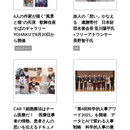
6人の作家が描く“風景
故人の「想い」かなえ
と猫”の共演 歌舞伎座
る 遺贈寄付 日本財
そばのギャラリー
団名誉会長 笹川陽平氏
YOHAKUで8月20日か
×フリーアナウンサー
ら開催
長野智子氏
,
カルチャー
PR
CAR T細胞療法はチー
「第4回科学的人事アワ
ム医療だ！ 医療従事
ード2025」を開催 デ
者の情熱、患者さんの
ータとAIで変わる人事
思いを伝えるドキュメ
戦略 科学的人事の最