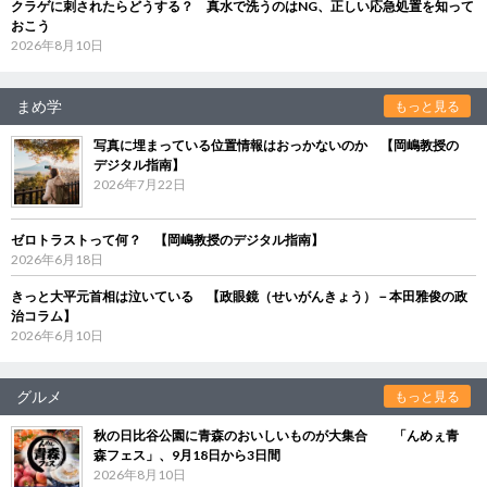
クラゲに刺されたらどうする？ 真水で洗うのはNG、正しい応急処置を知って
おこう
2026年8月10日
まめ学
もっと見る
写真に埋まっている位置情報はおっかないのか 【岡嶋教授の
デジタル指南】
2026年7月22日
ゼロトラストって何？ 【岡嶋教授のデジタル指南】
2026年6月18日
きっと大平元首相は泣いている 【政眼鏡（せいがんきょう）－本田雅俊の政
治コラム】
2026年6月10日
グルメ
もっと見る
秋の日比谷公園に青森のおいしいものが大集合 「んめぇ青
森フェス」、9月18日から3日間
2026年8月10日