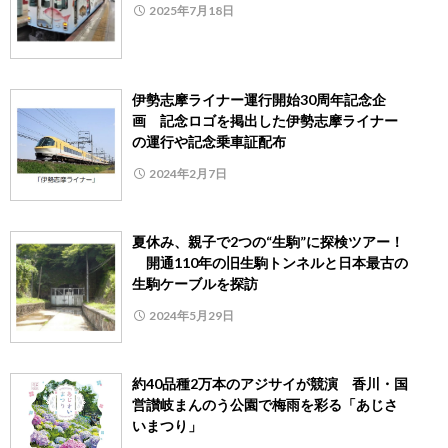
2025年7月18日
伊勢志摩ライナー運行開始30周年記念企
画 記念ロゴを掲出した伊勢志摩ライナー
の運行や記念乗車証配布
2024年2月7日
夏休み、親子で2つの“生駒”に探検ツアー！
開通110年の旧生駒トンネルと日本最古の
生駒ケーブルを探訪
2024年5月29日
約40品種2万本のアジサイが競演 香川・国
営讃岐まんのう公園で梅雨を彩る「あじさ
いまつり」