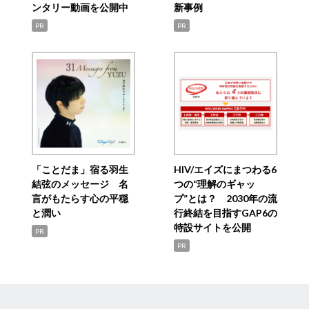
ンタリー動画を公開中
新事例
PR
PR
「ことだま」宿る羽生
HIV/エイズにまつわる6
結弦のメッセージ 名
つの“理解のギャッ
言がもたらす心の平穏
プ”とは？ 2030年の流
と潤い
行終結を目指すGAP6の
特設サイトを公開
PR
PR