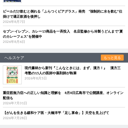
ビールだけ飲むと倒れる「ふらつくビアグラス」発売 “強制的に水を飲む”仕
掛けで適正飲酒を後押し
2026年8月7日
セブン‐イレブン、カレー15商品を一斉投入 名店監修から冷製うどんまで“夏
のカレーフェス”を開催中
2026年8月6日
ヘルスケア
もっと見る
現代書林から新刊『こんなときには、まず、漢方！』 漢方三
考塾の15人の医師や薬剤師が執筆
2026年8月5日
重症筋無力症への正しい知識と理解を 8月8日広島市で公開講座、オンライン
配信も
2026年7月31日
【がんを生きる緩和ケア医・大橋洋平「足し算命」】天空を見上げて
2026年7月28日