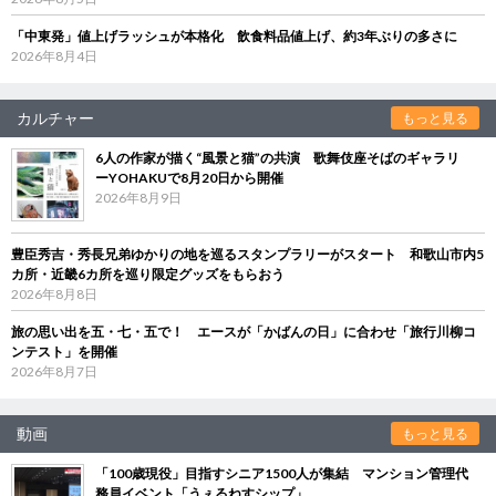
「中東発」値上げラッシュが本格化 飲食料品値上げ、約3年ぶりの多さに
2026年8月4日
カルチャー
もっと見る
6人の作家が描く“風景と猫”の共演 歌舞伎座そばのギャラリ
ーYOHAKUで8月20日から開催
2026年8月9日
豊臣秀吉・秀長兄弟ゆかりの地を巡るスタンプラリーがスタート 和歌山市内5
カ所・近畿6カ所を巡り限定グッズをもらおう
2026年8月8日
旅の思い出を五・七・五で！ エースが「かばんの日」に合わせ「旅行川柳コ
ンテスト」を開催
2026年8月7日
動画
もっと見る
「100歳現役」目指すシニア1500人が集結 マンション管理代
務員イベント「うぇるねすシップ」