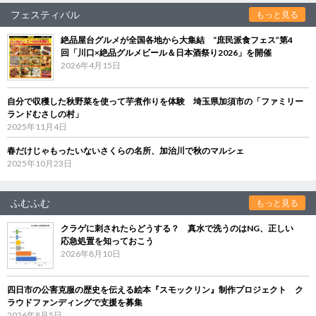
フェスティバル
もっと見る
絶品屋台グルメが全国各地から大集結 “庶民派食フェス”第4
回「川口×絶品グルメビール＆日本酒祭り2026」を開催
2026年4月15日
自分で収穫した秋野菜を使って芋煮作りを体験 埼玉県加須市の「ファミリー
ランドむさしの村」
2025年11月4日
春だけじゃもったいないさくらの名所、加治川で秋のマルシェ
2025年10月23日
ふむふむ
もっと見る
クラゲに刺されたらどうする？ 真水で洗うのはNG、正しい
応急処置を知っておこう
2026年8月10日
四日市の公害克服の歴史を伝える絵本『スモックリン』制作プロジェクト ク
ラウドファンディングで支援を募集
2026年8月5日