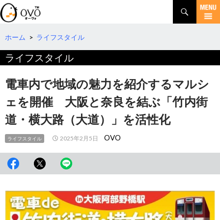
検
索
コ
ン
テ
ホーム
>
ライフスタイル
ン
ライフスタイル
ツ
へ
移
電車内で地域の魅力を紹介するマルシ
動
ェを開催 大阪と奈良を結ぶ「竹内街
道・横大路（大道）」を活性化
OVO
2025年2月5日
ライフスタイル