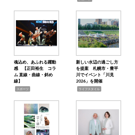
魂込め、あふれる躍動
新しい水辺の過ごし方
感 【正田裕生 コラ
を提案 札幌市・豊平
ム 直線・曲線・斜め
川でイベント「川見
線】
2026」を開催
,
,
スポーツ
ライフスタイル