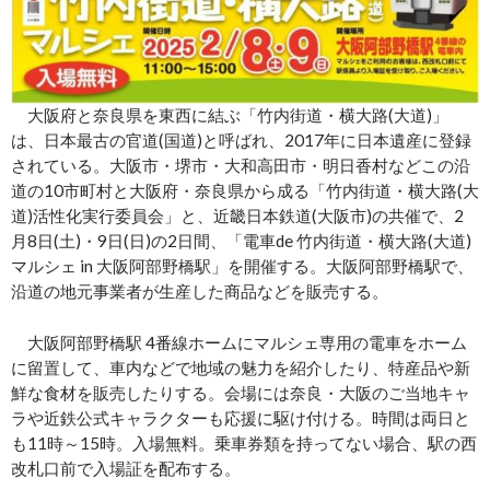
大阪府と奈良県を東西に結ぶ「竹内街道・横大路(大道)」
は、日本最古の官道(国道)と呼ばれ、2017年に日本遺産に登録
されている。大阪市・堺市・大和高田市・明日香村などこの沿
道の10市町村と大阪府・奈良県から成る「竹内街道・横大路(大
道)活性化実行委員会」と、近畿日本鉄道(大阪市)の共催で、2
月8日(土)・9日(日)の2日間、「電車de 竹内街道・横大路(大道)
マルシェ in 大阪阿部野橋駅」を開催する。大阪阿部野橋駅で、
沿道の地元事業者が生産した商品などを販売する。
大阪阿部野橋駅 4番線ホームにマルシェ専用の電車をホーム
に留置して、車内などで地域の魅力を紹介したり、特産品や新
鮮な食材を販売したりする。会場には奈良・大阪のご当地キャ
ラや近鉄公式キャラクターも応援に駆け付ける。時間は両日と
も11時～15時。入場無料。乗車券類を持ってない場合、駅の西
改札口前で入場証を配布する。