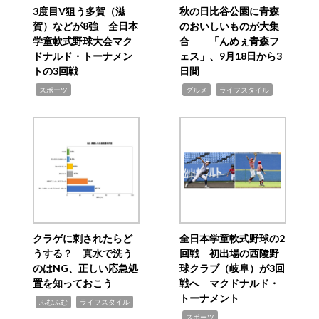
3度目V狙う多賀（滋
秋の日比谷公園に青森
賀）などが8強 全日本
のおいしいものが大集
学童軟式野球大会マク
合 「んめぇ青森フ
ドナルド・トーナメン
ェス」、9月18日から3
トの3回戦
日間
,
,
,
スポーツ
グルメ
ライフスタイル
クラゲに刺されたらど
全日本学童軟式野球の2
うする？ 真水で洗う
回戦 初出場の西陵野
のはNG、正しい応急処
球クラブ（岐阜）が3回
置を知っておこう
戦へ マクドナルド・
トーナメント
,
,
ふむふむ
ライフスタイル
,
スポーツ