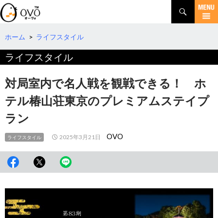
検
索
コ
ン
テ
ホーム
>
ライフスタイル
ン
ライフスタイル
ツ
へ
移
対局室内で名人戦を観戦できる！ ホ
動
テル椿山荘東京のプレミアムステイプ
ラン
OVO
2025年3月21日
ライフスタイル