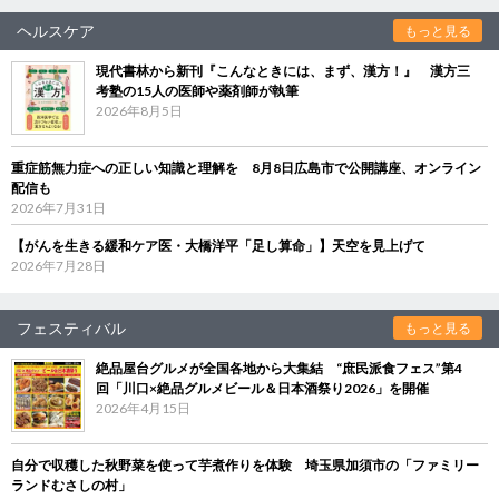
ヘルスケア
もっと見る
現代書林から新刊『こんなときには、まず、漢方！』 漢方三
考塾の15人の医師や薬剤師が執筆
2026年8月5日
重症筋無力症への正しい知識と理解を 8月8日広島市で公開講座、オンライン
配信も
2026年7月31日
【がんを生きる緩和ケア医・大橋洋平「足し算命」】天空を見上げて
2026年7月28日
フェスティバル
もっと見る
絶品屋台グルメが全国各地から大集結 “庶民派食フェス”第4
回「川口×絶品グルメビール＆日本酒祭り2026」を開催
2026年4月15日
自分で収穫した秋野菜を使って芋煮作りを体験 埼玉県加須市の「ファミリー
ランドむさしの村」