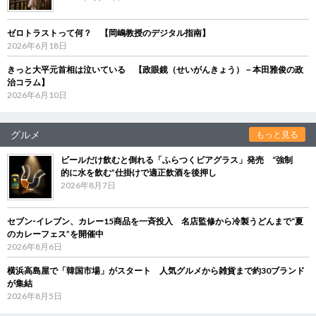
ゼロトラストって何？ 【岡嶋教授のデジタル指南】
2026年6月18日
きっと大平元首相は泣いている 【政眼鏡（せいがんきょう）－本田雅俊の政
治コラム】
2026年6月10日
グルメ
もっと見る
ビールだけ飲むと倒れる「ふらつくビアグラス」発売 “強制
的に水を飲む”仕掛けで適正飲酒を後押し
2026年8月7日
セブン‐イレブン、カレー15商品を一斉投入 名店監修から冷製うどんまで“夏
のカレーフェス”を開催中
2026年8月6日
横浜高島屋で「韓国市場」がスタート 人気グルメから雑貨まで約30ブランド
が集結
2026年8月5日