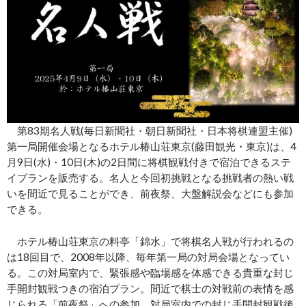
第83期名人戦(毎日新聞社・朝日新聞社・日本将棋連盟主催)
第一局開催会場となるホテル椿山荘東京(藤田観光・東京)は、4
月9日(水)・10日(木)の2日間に将棋観戦付きで宿泊できるステ
イプランを販売する。名人と今回初挑戦となる挑戦者の熱い戦
いを間近で見ることができ、前夜祭、大盤解説会などにも参加
できる。
ホテル椿山荘東京の料亭「錦水」で将棋名人戦が行われるの
は18回目で、2008年以降、毎年第一局の対局会場となってい
る。この対局室内で、緊張感や臨場感を体感できる貴重な封じ
手開封観戦つきの宿泊プラン。間近で棋士の対戦前の表情を感
じられる「前夜祭」への参加、対局室内での封じ手開封観戦後