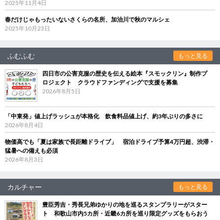
2025年11月4日
春だけじゃもったいないさくらの名所、加治川で秋のマルシェ
2025年10月23日
ふむふむ
もっと見る
四日市の公害克服の歴史を伝える絵本『スモックリン』制作プ
ロジェクト クラウドファンディングで支援を募集
2026年8月5日
「中東発」値上げラッシュが本格化 飲食料品値上げ、約3年ぶりの多さに
2026年8月4日
物価高でも「夏は家族で長距離ドライブ」 宿泊ドライブ予算4万円超、渋滞・
猛暑への備えも必須
2026年8月3日
カルチャー
もっと見る
豊臣秀吉・秀長兄弟ゆかりの地を巡るスタンプラリーがスター
ト 和歌山市内5カ所・近畿6カ所を巡り限定グッズをもらおう