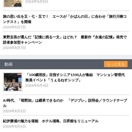
2026年8月8日
旅の思い出を五・七・五で！ エースが「かばんの日」に合わせ「旅行川柳コ
ンテスト」を開催
2026年8月7日
東野圭吾が選んだ「記憶に残る一文」はどれ？ 最新作『永遠の記憶』発売で
読者参加型キャンペーン
2026年8月7日
動画
もっと見る
「100歳現役」目指すシニア1500人が集結 マンション管理代
務員イベント「うぇるねすシップ」
2026年8月4日
AI時代、「暗黙知」は継承できるのか 「デジブレ」説明会／ラウンドテーブ
ル
2026年8月3日
紀伊勝浦の魅力を堪能 ホテル浦島、日昇館をリニューアル
2026年8月3日