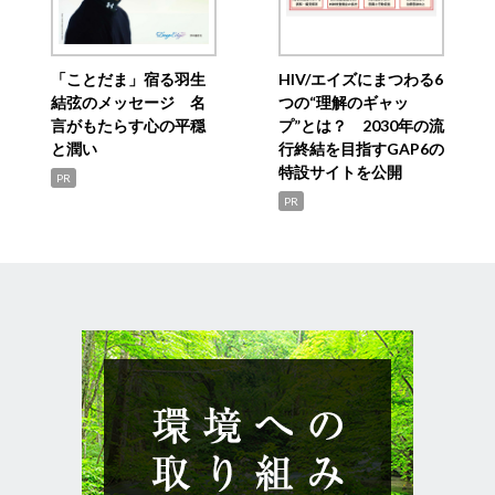
「ことだま」宿る羽生
HIV/エイズにまつわる6
結弦のメッセージ 名
つの“理解のギャッ
言がもたらす心の平穏
プ”とは？ 2030年の流
と潤い
行終結を目指すGAP6の
特設サイトを公開
PR
PR