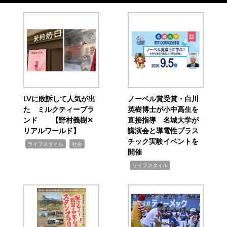
LVに敗訴して人気が出
ノーベル賞受賞・白川
た ミルクティーブラ
英樹博士が小中高生を
ンド 【野村義樹✕
直接指導 名城大学が
リアルワールド】
講演会と導電性プラス
チック実験イベントを
,
,
ライフスタイル
社会
開催
,
ライフスタイル