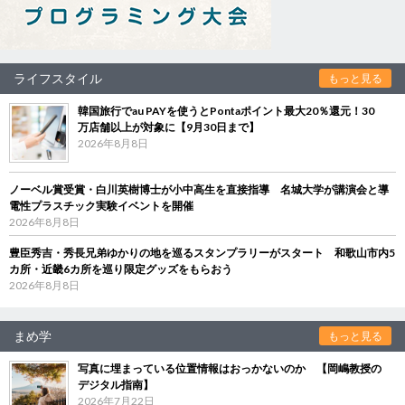
ライフスタイル
もっと見る
韓国旅行でau PAYを使うとPontaポイント最大20％還元！30
万店舗以上が対象に【9月30日まで】
2026年8月8日
ノーベル賞受賞・白川英樹博士が小中高生を直接指導 名城大学が講演会と導
電性プラスチック実験イベントを開催
2026年8月8日
豊臣秀吉・秀長兄弟ゆかりの地を巡るスタンプラリーがスタート 和歌山市内5
カ所・近畿6カ所を巡り限定グッズをもらおう
2026年8月8日
まめ学
もっと見る
写真に埋まっている位置情報はおっかないのか 【岡嶋教授の
デジタル指南】
2026年7月22日