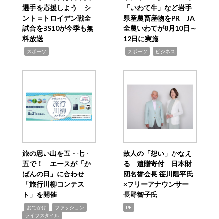
選手を応援しよう シ
「いわて牛」など岩手
ント＝トロイデン戦全
県産農畜産物をPR JA
試合をBS10が今季も無
全農いわてが8月10日～
料放送
12日に実施
,
,
,
スポーツ
スポーツ
ビジネス
旅の思い出を五・七・
故人の「想い」かなえ
五で！ エースが「か
る 遺贈寄付 日本財
ばんの日」に合わせ
団名誉会長 笹川陽平氏
「旅行川柳コンテス
×フリーアナウンサー
ト」を開催
長野智子氏
,
,
,
おでかけ
ファッション
PR
ライフスタイル