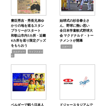
豊臣秀吉・秀長兄弟ゆ
始球式の杉谷拳士さ
かりの地を巡るスタン
ん、野球に熱い思い
プラリーがスタート
全日本学童軟式野球大
和歌山市内5カ所・近畿
会 マクドナルド・トー
6カ所を巡り限定グッズ
ナメントが開幕
をもらおう
,
スポーツ
,
,
カルチャー
ライフスタイ
ル
ベルギーで戦う日本人
ドジャースタジアムで