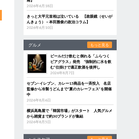
南】
2026年6月18日
きっと大平元首相は泣いている 【政眼鏡（せいが
んきょう）－本田雅俊の政治コラム】
2026年6月10日
グルメ
もっと見る
ビールだけ飲むと倒れる「ふらつく
ビアグラス」発売 “強制的に水を飲
む”仕掛けで適正飲酒を後押し
2026年8月7日
セブン‐イレブン、カレー15商品を一斉投入 名店
監修から冷製うどんまで“夏のカレーフェス”を開催
中
2026年8月6日
横浜高島屋で「韓国市場」がスタート 人気グルメ
から雑貨まで約30ブランドが集結
2026年8月5日