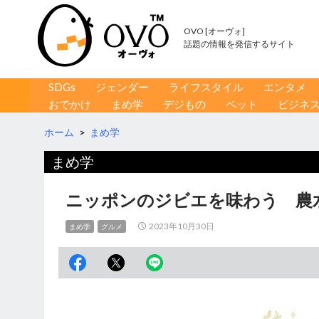
OVO [オーヴォ]
話題の情報を発信するサイト
コンテンツへ移動
検
SDGs
ジェンダー
ライフスタイル
エンタメ
索
おでかけ
まめ学
デジもの
ペット
ビジネ
ホーム
>
まめ学
まめ学
ニッポンのジビエを味わう 農
2023年10月30日
まめ学
グルメ