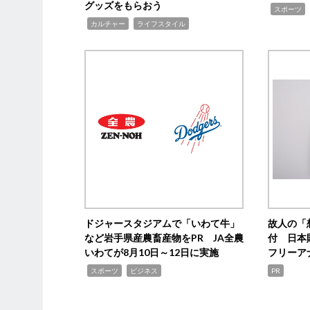
グッズをもらおう
,
スポーツ
,
,
カルチャー
ライフスタイル
ドジャースタジアムで「いわて牛」
故人の「
など岩手県産農畜産物をPR JA全農
付 日本
いわてが8月10日～12日に実施
フリーア
,
,
スポーツ
ビジネス
PR