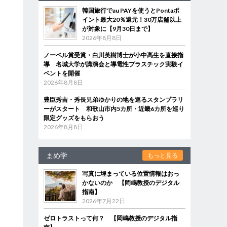
韓国旅行でau PAYを使うとPontaポ
イント最大20％還元！30万店舗以上
が対象に【9月30日まで】
2026年8月8日
ノーベル賞受賞・白川英樹博士が小中高生を直接指
導 名城大学が講演会と導電性プラスチック実験イ
ベントを開催
2026年8月8日
豊臣秀吉・秀長兄弟ゆかりの地を巡るスタンプラリ
ーがスタート 和歌山市内5カ所・近畿6カ所を巡り
限定グッズをもらおう
2026年8月8日
まめ学
もっと見る
写真に埋まっている位置情報はおっ
かないのか 【岡嶋教授のデジタル
指南】
2026年7月22日
ゼロトラストって何？ 【岡嶋教授のデジタル指