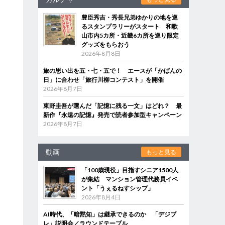
豊臣秀吉・秀長兄弟ゆかりの地を巡
るスタンプラリーがスタート 和歌
山市内5カ所・近畿6カ所を巡り限定
グッズをもらおう
2026年8月8日
旅の思い出を五・七・五で！ エースが「かばんの
日」に合わせ「旅行川柳コンテスト」を開催
2026年8月7日
東野圭吾が選んだ「記憶に残る一文」はどれ？ 最
新作『永遠の記憶』発売で読者参加型キャンペーン
2026年8月7日
動画
もっと見る
「100歳現役」目指すシニア1500人
が集結 マンション管理代務員イベ
ント「うぇるねすシップ」
2026年8月4日
AI時代、「暗黙知」は継承できるのか 「デジブ
レ」説明会／ラウンドテーブル