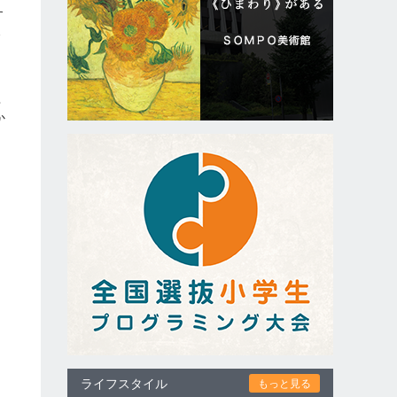
す
会
組
か
な
ライフスタイル
もっと見る