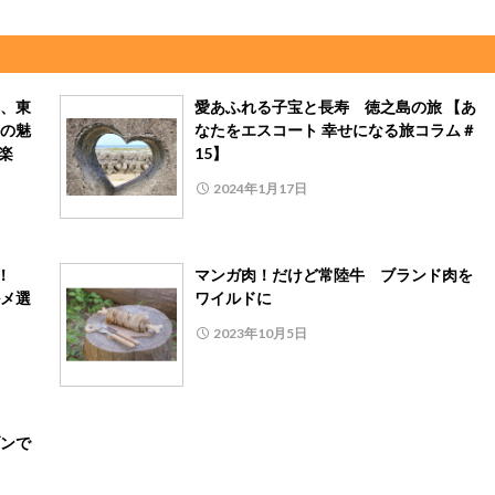
、東
愛あふれる子宝と長寿 徳之島の旅 【あ
の魅
なたをエスコート 幸せになる旅コラム＃
楽
15】
2024年1月17日
合！
マンガ肉！だけど常陸牛 ブランド肉を
メ選
ワイルドに
2023年10月5日
ンで