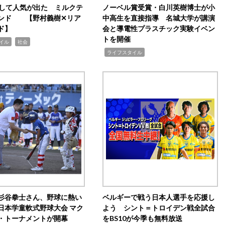
訴して人気が出た ミルクテ
ノーベル賞受賞・白川英樹博士が小
ンド 【野村義樹✕リア
中高生を直接指導 名城大学が講演
ド】
会と導電性プラスチック実験イベン
トを開催
,
イル
社会
,
ライフスタイル
杉谷拳士さん、野球に熱い
ベルギーで戦う日本人選手を応援し
日本学童軟式野球大会 マク
よう シント＝トロイデン戦全試合
・トーナメントが開幕
をBS10が今季も無料放送