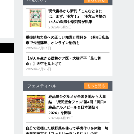
ヘルスケア
もっと見る
現代書林から新刊『こんなときに
は、まず、漢方！』 漢方三考塾の
15人の医師や薬剤師が執筆
2026年8月5日
重症筋無力症への正しい知識と理解を 8月8日広島
市で公開講座、オンライン配信も
2026年7月31日
【がんを生きる緩和ケア医・大橋洋平「足し算
命」】天空を見上げて
2026年7月28日
フェスティバル
もっと見る
絶品屋台グルメが全国各地から大集
結 “庶民派食フェス”第4回「川口×
絶品グルメビール＆日本酒祭り
2026」を開催
2026年4月15日
自分で収穫した秋野菜を使って芋煮作りを体験 埼
玉県加須市の「ファミリーランドむさしの村」