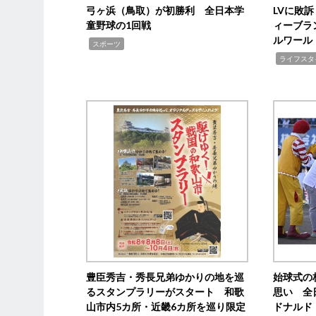
弓ヶ浜（鳥取）が初勝利 全日本学
LVに敗
童野球の1回戦
ィーブラ
ルワール
,
スポーツ
,
ライフスタ
豊臣秀吉・秀長兄弟ゆかりの地を巡
始球式の
るスタンプラリーがスタート 和歌
思い 全
山市内5カ所・近畿6カ所を巡り限定
ドナルド