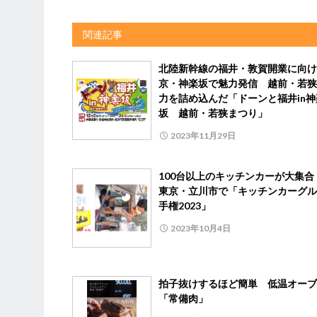
関連記事
北陸新幹線の福井・敦賀開業に向け
京・神楽坂で魅力発信 越前・若狭
力を詰め込んだ「ドーンと福井in神
坂 越前・若狭まつり」
2023年11月29日
100台以上のキッチンカーが大集
東京・立川市で「キッチンカーグル
手権2023」
2023年10月4日
拍子抜けするほど簡単 低温オーブ
「常備肉」