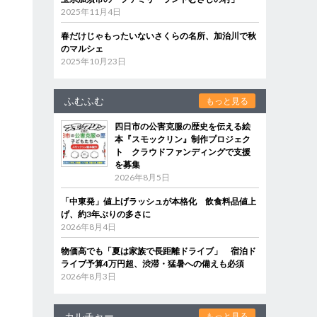
2025年11月4日
春だけじゃもったいないさくらの名所、加治川で秋
のマルシェ
2025年10月23日
ふむふむ
もっと見る
四日市の公害克服の歴史を伝える絵
本『スモックリン』制作プロジェク
ト クラウドファンディングで支援
を募集
2026年8月5日
「中東発」値上げラッシュが本格化 飲食料品値上
げ、約3年ぶりの多さに
2026年8月4日
物価高でも「夏は家族で長距離ドライブ」 宿泊ド
ライブ予算4万円超、渋滞・猛暑への備えも必須
2026年8月3日
カルチャー
もっと見る