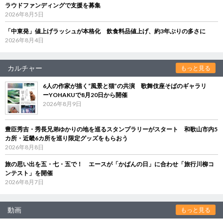
ラウドファンディングで支援を募集
2026年8月5日
「中東発」値上げラッシュが本格化 飲食料品値上げ、約3年ぶりの多さに
2026年8月4日
カルチャー
もっと見る
6人の作家が描く“風景と猫”の共演 歌舞伎座そばのギャラリ
ーYOHAKUで8月20日から開催
2026年8月9日
豊臣秀吉・秀長兄弟ゆかりの地を巡るスタンプラリーがスタート 和歌山市内5
カ所・近畿6カ所を巡り限定グッズをもらおう
2026年8月8日
旅の思い出を五・七・五で！ エースが「かばんの日」に合わせ「旅行川柳コ
ンテスト」を開催
2026年8月7日
動画
もっと見る