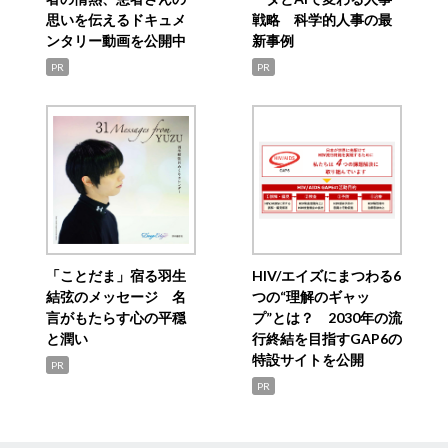
思いを伝えるドキュメ
戦略 科学的人事の最
ンタリー動画を公開中
新事例
PR
PR
「ことだま」宿る羽生
HIV/エイズにまつわる6
結弦のメッセージ 名
つの“理解のギャッ
言がもたらす心の平穏
プ”とは？ 2030年の流
と潤い
行終結を目指すGAP6の
特設サイトを公開
PR
PR