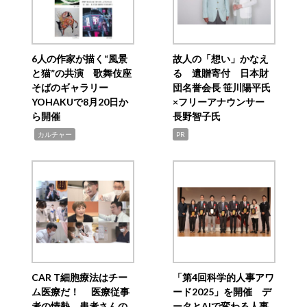
6人の作家が描く“風景
故人の「想い」かなえ
と猫”の共演 歌舞伎座
る 遺贈寄付 日本財
そばのギャラリー
団名誉会長 笹川陽平氏
YOHAKUで8月20日か
×フリーアナウンサー
ら開催
長野智子氏
,
カルチャー
PR
CAR T細胞療法はチー
「第4回科学的人事アワ
ム医療だ！ 医療従事
ード2025」を開催 デ
者の情熱、患者さんの
ータとAIで変わる人事