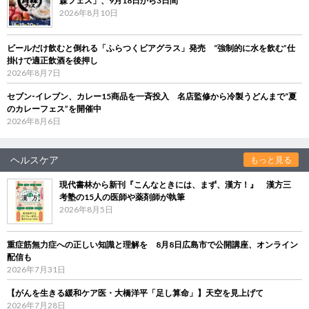
森フェス」、9月18日から3日間
2026年8月10日
ビールだけ飲むと倒れる「ふらつくビアグラス」発売 “強制的に水を飲む”仕
掛けで適正飲酒を後押し
2026年8月7日
セブン‐イレブン、カレー15商品を一斉投入 名店監修から冷製うどんまで“夏
のカレーフェス”を開催中
2026年8月6日
ヘルスケア
もっと見る
現代書林から新刊『こんなときには、まず、漢方！』 漢方三
考塾の15人の医師や薬剤師が執筆
2026年8月5日
重症筋無力症への正しい知識と理解を 8月8日広島市で公開講座、オンライン
配信も
2026年7月31日
【がんを生きる緩和ケア医・大橋洋平「足し算命」】天空を見上げて
2026年7月28日