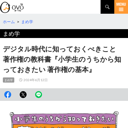
検
索
コ
ン
テ
ホーム
>
まめ学
ン
まめ学
ツ
へ
移
デジタル時代に知っておくべきこと
動
著作権の教科書『小学生のうちから知
っておきたい 著作権の基本』
2024年6月12日
まめ学