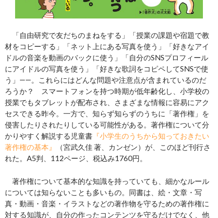
「自由研究で友だちのまねをする」「授業の課題や宿題で教
材をコピーする」「ネット上にある写真を使う」「好きなアイ
ドルの音楽を動画のバックに使う」「自分のSNSプロフィール
にアイドルの写真を使う」「好きな歌詞をコピペしてSNSで使
う」――。これらにはどんな問題や注意点が含まれているのだ
ろうか？ スマートフォンを持つ時期が低年齢化し、小学校の
授業でもタブレットが配布され、さまざまな情報に容易にアク
セスできる昨今。一方で、知らず知らずのうちに「著作権」を
侵害したりされたりしている可能性がある。著作権について分
かりやすく解説する児童書
『小学生のうちから知っておきたい
著作権の基本』
（宮武久佳 著、カンゼン）が、このほど刊行さ
れた。A5判、112ページ、税込み1760円。
著作権について基本的な知識を持っていても、細かなルール
については知らないことも多いもの。同書は、絵・文章・写
真・動画・音楽・イラストなどの著作物を守るための著作権に
対する知識が、自分の作ったコンテンツを守るだけでなく、他