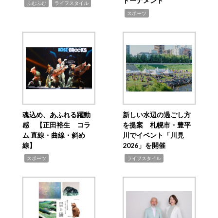
トーナメント
,
,
ふむふむ
ライフスタイル
,
スポーツ
魂込め、あふれる躍動
新しい水辺の過ごし方
感 【正田裕生 コラ
を提案 札幌市・豊平
ム 直線・曲線・斜め
川でイベント「川見
線】
2026」を開催
,
,
スポーツ
ライフスタイル