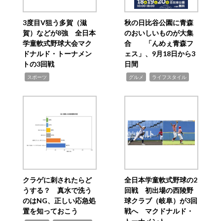
3度目V狙う多賀（滋
秋の日比谷公園に青森
賀）などが8強 全日本
のおいしいものが大集
学童軟式野球大会マク
合 「んめぇ青森フ
ドナルド・トーナメン
ェス」、9月18日から3
トの3回戦
日間
,
,
,
スポーツ
グルメ
ライフスタイル
クラゲに刺されたらど
全日本学童軟式野球の2
うする？ 真水で洗う
回戦 初出場の西陵野
のはNG、正しい応急処
球クラブ（岐阜）が3回
置を知っておこう
戦へ マクドナルド・