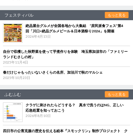
フェスティバル
もっと見る
絶品屋台グルメが全国各地から大集結 “庶民派食フェス”第4
回「川口×絶品グルメビール＆日本酒祭り2026」を開催
2026年4月15日
自分で収穫した秋野菜を使って芋煮作りを体験 埼玉県加須市の「ファミリー
ランドむさしの村」
2025年11月4日
春だけじゃもったいないさくらの名所、加治川で秋のマルシェ
2025年10月23日
ふむふむ
もっと見る
クラゲに刺されたらどうする？ 真水で洗うのはNG、正しい
応急処置を知っておこう
2026年8月10日
四日市の公害克服の歴史を伝える絵本『スモックリン』制作プロジェクト ク