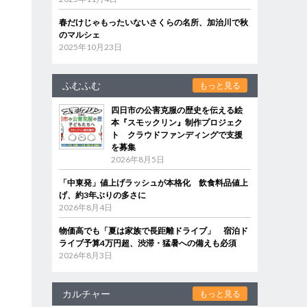
春だけじゃもったいないさくらの名所、加治川で秋
のマルシェ
2025年10月23日
ふむふむ
もっと見る
四日市の公害克服の歴史を伝える絵
本『スモックリン』制作プロジェク
ト クラウドファンディングで支援
を募集
2026年8月5日
「中東発」値上げラッシュが本格化 飲食料品値上
げ、約3年ぶりの多さに
2026年8月4日
物価高でも「夏は家族で長距離ドライブ」 宿泊ド
ライブ予算4万円超、渋滞・猛暑への備えも必須
2026年8月3日
カルチャー
もっと見る