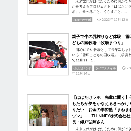
未来世代がはばたくために何がで
かを考えるプロジェクト「はばたけ
ボ」。食べること、くらすこと、...
2023年12月13日
はばたけラボ
親子で牛の乳搾りなど体験 雪
どもの国牧場「牧場まつり」
都心に近い牧場として長年親しま
いる「雪印こどもの国牧場」（横浜
で11月11、1...
20
はばたけラボ
ライフスタイル
年11月14日
【はばたけラボ 先輩に聞く】
もたちが夢をかなえるきっかけ
りたい お金の学習塾「まねま
ウン」——THINNEY株式会社社
長・織戸弘暉さん
未来世代がはばたくために何がで