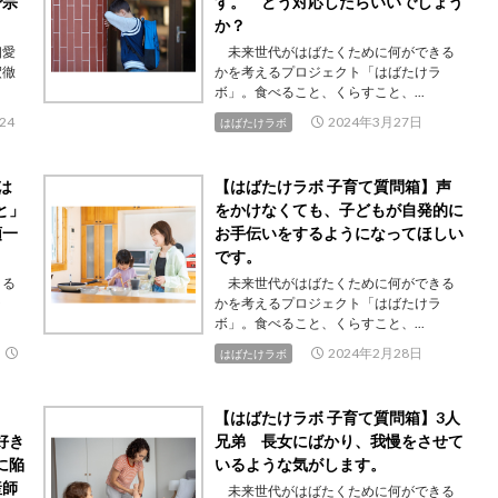
で宗
す。 どう対応したらいいでしょう
か？
相愛
未来世代がはばたくために何ができる
釈徹
かを考えるプロジェクト「はばたけラ
ボ」。食べること、くらすこと、...
24
2024年3月27日
はばたけラボ
は
【はばたけラボ 子育て質問箱】声
と」
をかけなくても、子どもが自発的に
頭一
お手伝いをするようになってほしい
です。
きる
未来世代がはばたくために何ができる
ラ
かを考えるプロジェクト「はばたけラ
ボ」。食べること、くらすこと、...
2024年2月28日
はばたけラボ
【はばたけラボ 子育て質問箱】3人
好き
兄弟 長女にばかり、我慢をさせて
に陥
いるような気がします。
産師
未来世代がはばたくために何ができる