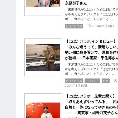
永原郁子さん
未来世代がはばたくために何がで
かを考えるプロジェクト「はばたけ
ボ」。食べること、くらすこと、...
2024年2月14日
はばたけラボ
【はばたけラボ インタビュー】
「みんな違うって、素晴らし
弱い側に身を置いて、調和を作
が芸術——日本画家・千住博さ
未来世代がはばたくために何がで
かを考えるプロジェクト「はばたけ
ボ」。食べること、くらすこと、...
はばたけラボ
カルチャー
社会
2024年1月10日
【はばたけラボ 先輩に聞く】
「取りあえずやってみる」 沖
自然と一体になってやきものを
————陶芸家・紺野乃芙子さん