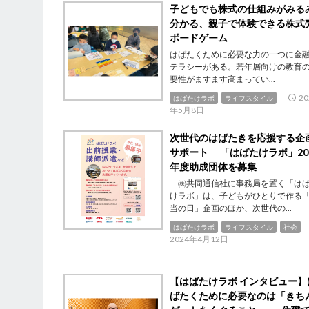
子どもでも株式の仕組みがみる
分かる、親子で体験できる株式
ボードゲーム
はばたくために必要な力の一つに金
テラシーがある。若年層向けの教育
要性がますます高まってい...
20
はばたけラボ
ライフスタイル
年5月8日
次世代のはばたきを応援する企
サポート 「はばたけラボ」20
年度助成団体を募集
㈱共同通信社に事務局を置く「は
けラボ」は、子どもがひとりで作る
当の日」企画のほか、次世代の...
はばたけラボ
ライフスタイル
社会
2024年4月12日
【はばたけラボ インタビュー】
ばたくために必要なのは「きち