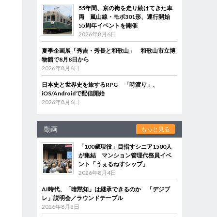
55年間、京の街を走り続けてきた車
両 嵐山線・モボ301形、運行開始
55周年イベントを開催
2026年8月6日
夏季企画展「秀吉・秀長と和歌山」 和歌山市立博
物館で8月8日から
2026年8月6日
日本史と世界史を旅するRPG 「時渡り」、
iOS/Androidで配信開始
2026年8月6日
動画
もっと見る
「100歳現役」目指すシニア1500人
が集結 マンション管理代務員イベ
ント「うぇるねすシップ」
2026年8月4日
AI時代、「暗黙知」は継承できるのか 「デジブ
レ」説明会／ラウンドテーブル
2026年8月3日