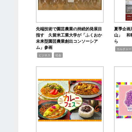
先端技術で園芸農業の持続的発展目
夏季企画
指す 久留米工業大学が「ふくおか
山」 和
未来型園芸農業創出コンソーシア
ら
ム」参画
,
カルチャー
,
,
ビジネス
社会