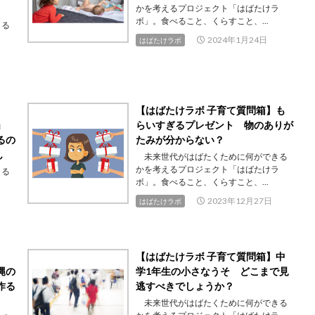
かを考えるプロジェクト「はばたけラ
ボ」。食べること、くらすこと、...
きる
ラ
2024年1月24日
はばたけラボ
【はばたけラボ 子育て質問箱】も
い」
らいすぎるプレゼント 物のありが
るの
たみが分からない？
ん
未来世代がはばたくために何ができる
かを考えるプロジェクト「はばたけラ
きる
ボ」。食べること、くらすこと、...
ラ
2023年12月27日
はばたけラボ
【はばたけラボ 子育て質問箱】中
縄の
学1年生の小さなうそ どこまで見
作る
逃すべきでしょうか？
未来世代がはばたくために何ができる