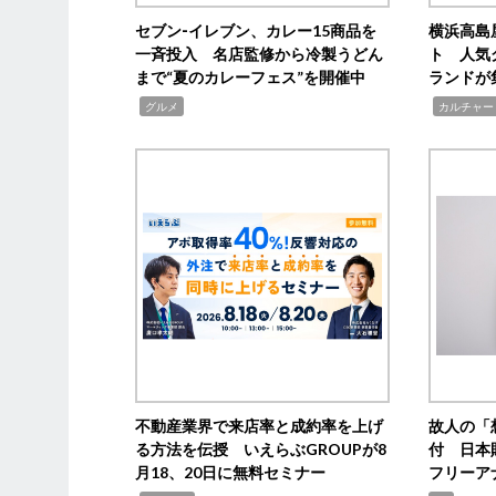
セブン‐イレブン、カレー15商品を
横浜高島
一斉投入 名店監修から冷製うどん
ト 人気
まで“夏のカレーフェス”を開催中
ランドが
,
,
グルメ
カルチャー
不動産業界で来店率と成約率を上げ
故人の「
る方法を伝授 いえらぶGROUPが8
付 日本
月18、20日に無料セミナー
フリーア