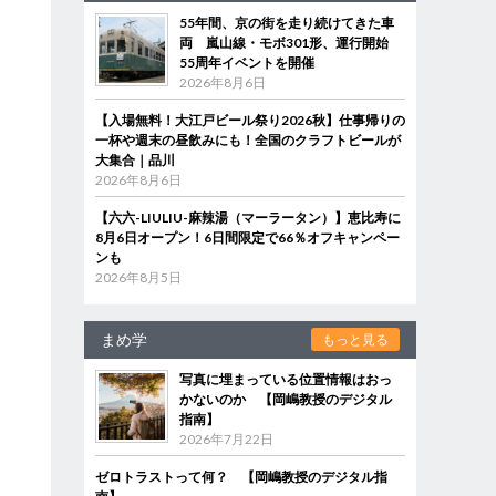
55年間、京の街を走り続けてきた車
両 嵐山線・モボ301形、運行開始
55周年イベントを開催
2026年8月6日
【入場無料！大江戸ビール祭り2026秋】仕事帰りの
一杯や週末の昼飲みにも！全国のクラフトビールが
大集合｜品川
2026年8月6日
【六六-LIULIU-麻辣湯（マーラータン）】恵比寿に
8月6日オープン！6日間限定で66％オフキャンペー
ンも
2026年8月5日
まめ学
もっと見る
写真に埋まっている位置情報はおっ
かないのか 【岡嶋教授のデジタル
指南】
2026年7月22日
ゼロトラストって何？ 【岡嶋教授のデジタル指