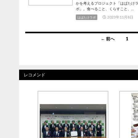
かを考えるプロジェクト「はばたけ
ボ」。食べること、くらすこと、...
2023年11月8日
はばたけラボ
投
← 前へ
1
稿
ナ
ビ
レコメンド
ゲ
ー
シ
ョ
ン