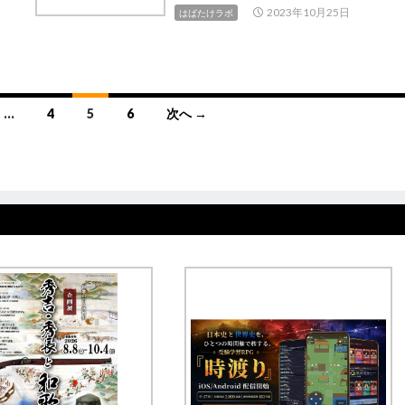
ラ
2023年10月25日
はばたけラボ
…
4
5
6
次へ →