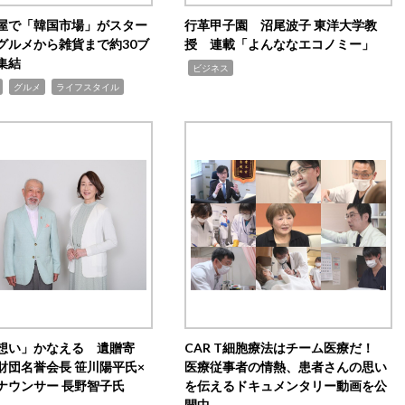
屋で「韓国市場」がスター
行革甲子園 沼尾波子 東洋大学教
グルメから雑貨まで約30ブ
授 連載「よんななエコノミー」
集結
,
ビジネス
,
,
グルメ
ライフスタイル
想い」かなえる 遺贈寄
CAR T細胞療法はチーム医療だ！
財団名誉会長 笹川陽平氏×
医療従事者の情熱、患者さんの思い
ナウンサー 長野智子氏
を伝えるドキュメンタリー動画を公
開中