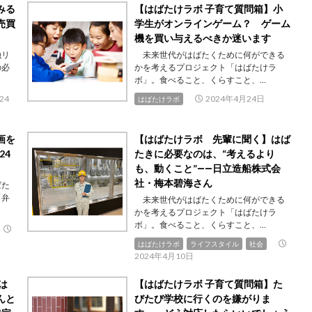
みる
【はばたけラボ 子育て質問箱】小
売買
学生がオンラインゲーム？ ゲーム
機を買い与えるべきか迷います
融リ
未来世代がはばたくために何ができる
の必
かを考えるプロジェクト「はばたけラ
ボ」。食べること、くらすこと、...
24
2024年4月24日
はばたけラボ
画を
【はばたけラボ 先輩に聞く】はば
24
たきに必要なのは、“考えるより
も、動くこと”――日立造船株式会
社・梅本碧海さん
ばた
「弁
未来世代がはばたくために何ができる
かを考えるプロジェクト「はばたけラ
ボ」。食べること、くらすこと、...
はばたけラボ
ライフスタイル
社会
2024年4月10日
は
【はばたけラボ 子育て質問箱】た
んと
びたび学校に行くのを嫌がりま