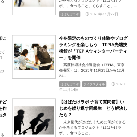
かを考えるプロジェクト「はばたけラ
きる
ボ」。食べること、くらすこと、...
ラ
2023年11月22日
はばたけラボ
印こ
今冬限定のものづくり体験やプログ
ラミングを楽しもう TEPIA先端技
術館が「TEPIAウィンターパーティ
れて
ー」を開催
市）
高度技術社会推進協会（TEPIA、東京
都港区）は、2023年11月23日から12月
23
24...
2023
はばたけラボ
ライフスタイル
年11月14日
子ど
【はばたけラボ 子育て質問箱】い
を作
じめを繰り返す同級生 どう解決し
ねタ
たら？
未来世代がはばたくために何ができる
かを考えるプロジェクト「はばたけラ
ボ」。食べること、...
きる