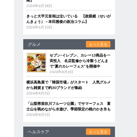
南】
2026年6月18日
きっと大平元首相は泣いている 【政眼鏡（せいが
んきょう）－本田雅俊の政治コラム】
2026年6月10日
グルメ
もっと見る
セブン‐イレブン、カレー15商品を一
斉投入 名店監修から冷製うどんま
で“夏のカレーフェス”を開催中
2026年8月6日
横浜高島屋で「韓国市場」がスタート 人気グルメ
から雑貨まで約30ブランドが集結
2026年8月5日
「山梨県笛吹川フルーツ公園」でサマーフェス 富
士山を眺めながら水遊び、季節限定の桃のかき氷も
2026年8月3日
ヘルスケア
もっと見る