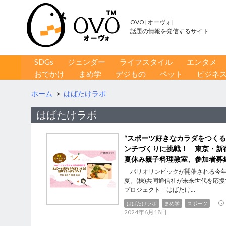
OVO [オーヴォ]
話題の情報を発信するサイト
コンテンツへ移動
検
SDGs
ジェンダー
ライフスタイル
エンタメ
索
おでかけ
まめ学
デジもの
ペット
ビジネ
ホーム
>
はばたけラボ
はばたけラボ
“スポーツ好きなカラダをつくる
ンチづくりに挑戦！ 東京・新
夏休み親子料理教室、参加者募
パリオリンピックが開催される今
夏。(株)共同通信社が未来世代を応援
プロジェクト「はばたけ...
はばたけラボ
まめ学
スポーツ
2024年6月18日