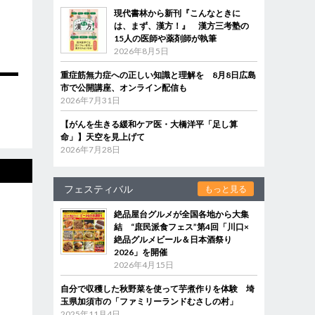
現代書林から新刊『こんなときに
は、まず、漢方！』 漢方三考塾の
15人の医師や薬剤師が執筆
2026年8月5日
重症筋無力症への正しい知識と理解を 8月8日広島
市で公開講座、オンライン配信も
2026年7月31日
【がんを生きる緩和ケア医・大橋洋平「足し算
命」】天空を見上げて
2026年7月28日
フェスティバル
もっと見る
絶品屋台グルメが全国各地から大集
結 “庶民派食フェス”第4回「川口×
絶品グルメビール＆日本酒祭り
2026」を開催
2026年4月15日
自分で収穫した秋野菜を使って芋煮作りを体験 埼
玉県加須市の「ファミリーランドむさしの村」
2025年11月4日