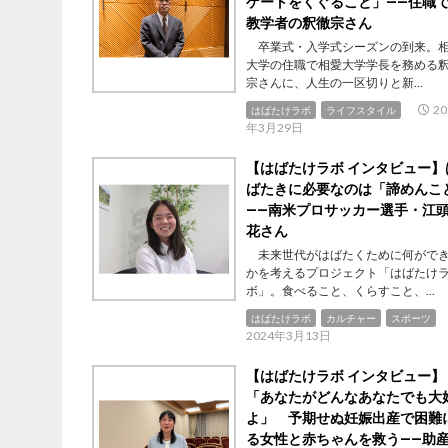
ゲートをくぐること」――住職
教学者の釈徹宗さん
卒業式・入学式シーズンの到来。
大学の住職で相愛大学学長を務める
宗さんに、人生の一区切りと新...
20
はばたけラボ
ライフスタイル
年3月29日
【はばたけラボ インタビュー】
ばたきに必要なのは「諦めんこ
――南米プロサッカー選手・江
花さん
未来世代がはばたくために何がで
かを考えるプロジェクト「はばたけ
ボ」。食べること、くらすこと、...
はばたけラボ
カルチャー
スポーツ
2024年3月13日
【はばたけラボ インタビュー】
「あなたがどんなあなたでも大
よ」 予期せぬ妊娠出産で困難
る女性と赤ちゃんを救う――助