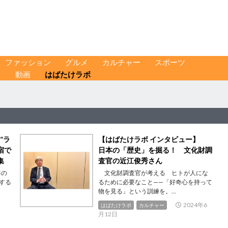
ファッション
グルメ
カルチャー
スポーツ
ス
動画
はばたけラボ
”ラ
【はばたけラボ インタビュー】
宿で
日本の「歴史」を掘る！ 文化財調
集
査官の近江俊秀さん
年の
文化財調査官が考える ヒトが人にな
する
るために必要なこと——「好奇心を持って
物を見る」という訓練を。...
2024年6
はばたけラボ
カルチャー
月12日