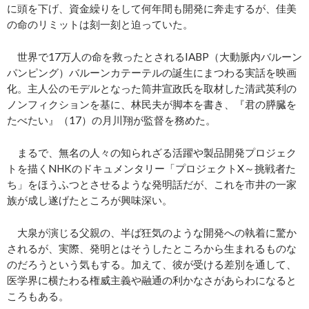
に頭を下げ、資金繰りをして何年間も開発に奔走するが、佳美
の命のリミットは刻一刻と迫っていた。
世界で17万人の命を救ったとされるIABP（大動脈内バルーン
パンピング）バルーンカテーテルの誕生にまつわる実話を映画
化。主人公のモデルとなった筒井宣政氏を取材した清武英利の
ノンフィクションを基に、林民夫が脚本を書き、『君の膵臓を
たべたい』（17）の月川翔が監督を務めた。
まるで、無名の人々の知られざる活躍や製品開発プロジェク
トを描くNHKのドキュメンタリー「プロジェクトX～挑戦者た
ち」をほうふつとさせるような発明話だが、これを市井の一家
族が成し遂げたところが興味深い。
大泉が演じる父親の、半ば狂気のような開発への執着に驚か
されるが、実際、発明とはそうしたところから生まれるものな
のだろうという気もする。加えて、彼が受ける差別を通して、
医学界に横たわる権威主義や融通の利かなさがあらわになると
ころもある。