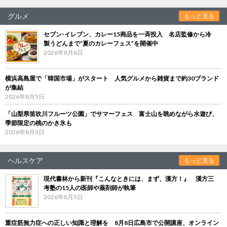
グルメ
もっと見る
セブン‐イレブン、カレー15商品を一斉投入 名店監修から冷
製うどんまで“夏のカレーフェス”を開催中
2026年8月6日
横浜高島屋で「韓国市場」がスタート 人気グルメから雑貨まで約30ブランド
が集結
2026年8月5日
「山梨県笛吹川フルーツ公園」でサマーフェス 富士山を眺めながら水遊び、
季節限定の桃のかき氷も
2026年8月3日
ヘルスケア
もっと見る
現代書林から新刊『こんなときには、まず、漢方！』 漢方三
考塾の15人の医師や薬剤師が執筆
2026年8月5日
重症筋無力症への正しい知識と理解を 8月8日広島市で公開講座、オンライン