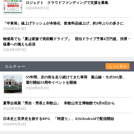
ロジェクト クラウドファンディングで支援を募集
2026年8月5日
「中東発」値上げラッシュが本格化 飲食料品値上げ、約3年ぶりの多さに
2026年8月4日
物価高でも「夏は家族で長距離ドライブ」 宿泊ドライブ予算4万円超、渋滞・
猛暑への備えも必須
2026年8月3日
カルチャー
もっと見る
55年間、京の街を走り続けてきた車両 嵐山線・モボ301形、
運行開始55周年イベントを開催
2026年8月6日
夏季企画展「秀吉・秀長と和歌山」 和歌山市立博物館で8月8日から
2026年8月6日
日本史と世界史を旅するRPG 「時渡り」、iOS/Androidで配信開始
2026年8月6日