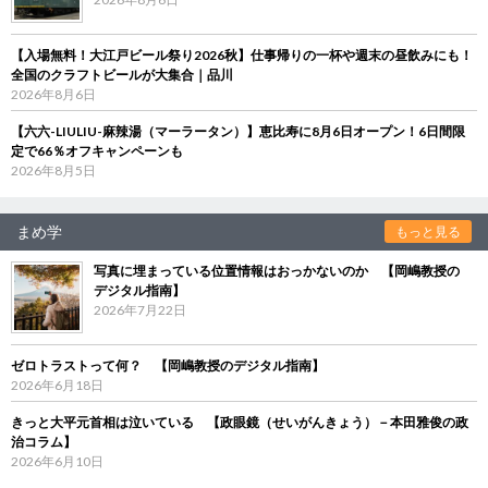
【入場無料！大江戸ビール祭り2026秋】仕事帰りの一杯や週末の昼飲みにも！
全国のクラフトビールが大集合｜品川
2026年8月6日
【六六-LIULIU-麻辣湯（マーラータン）】恵比寿に8月6日オープン！6日間限
定で66％オフキャンペーンも
2026年8月5日
まめ学
もっと見る
写真に埋まっている位置情報はおっかないのか 【岡嶋教授の
デジタル指南】
2026年7月22日
ゼロトラストって何？ 【岡嶋教授のデジタル指南】
2026年6月18日
きっと大平元首相は泣いている 【政眼鏡（せいがんきょう）－本田雅俊の政
治コラム】
2026年6月10日