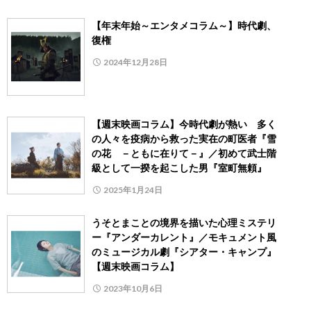
【年末年始～エンタメコラム～】時代劇、
復権
2024年12月28日
【週末映画コラム】今時代劇が熱い 多く
の人々を疫病から救った実在の町医者『雪
の花 －ともに在りて－』／初めて武士階
級として一揆を起こした男『室町無頼』
2025年1月24日
うそとまことの境界を描いた心理ミステリ
ー『アンダーカレント』／モキュメント風
のミュージカル劇『シアター・キャンプ』
【週末映画コラム】
2023年10月6日