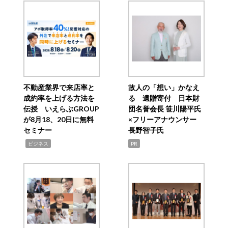
不動産業界で来店率と
故人の「想い」かなえ
成約率を上げる方法を
る 遺贈寄付 日本財
伝授 いえらぶGROUP
団名誉会長 笹川陽平氏
が8月18、20日に無料
×フリーアナウンサー
セミナー
長野智子氏
,
ビジネス
PR