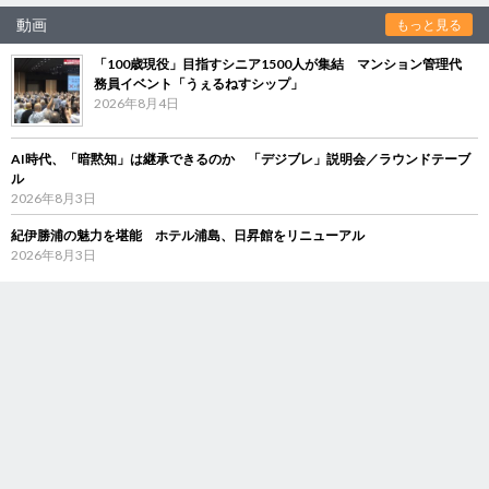
動画
もっと見る
「100歳現役」目指すシニア1500人が集結 マンション管理代
務員イベント「うぇるねすシップ」
2026年8月4日
AI時代、「暗黙知」は継承できるのか 「デジブレ」説明会／ラウンドテーブ
ル
2026年8月3日
紀伊勝浦の魅力を堪能 ホテル浦島、日昇館をリニューアル
2026年8月3日