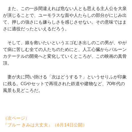
また、この一歩間違えれば危ない人とも思える主人公を大泉
が演じることで、ユーモラスな面や人たらしの部分がにじみ出
て、押しの強さにも嫌らしさを感じさせない。その意味ではま
さに適役だったといえるだろう。
そして、娘を救いたいというエゴむき出しのこの男が、やが
て病に苦しむ全ての人たちのためにと、人工心臓からバルーン
カテーテルの開発へと変化していくところが、この映画の真骨
頂。
妻が夫に問い掛ける「次はどうする？」というせりふが印象
に残る。CGやセットで再現された鉄道や建物など、70年代の
風景も見どころだ。
（次ページ）
『ブルー きみは大丈夫』（6月14日公開）