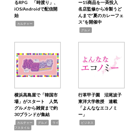
るRPG 「時渡り」、
ー15商品を一斉投入
iOS/Androidで配信開
名店監修から冷製うど
始
んまで“夏のカレーフェ
ス”を開催中
,
カルチャー
,
グルメ
横浜高島屋で「韓国市
行革甲子園 沼尾波子
場」がスタート 人気
東洋大学教授 連載
グルメから雑貨まで約
「よんななエコノミ
30ブランドが集結
ー」
,
,
,
,
カルチャー
グルメ
ライ
ビジネス
フスタイル