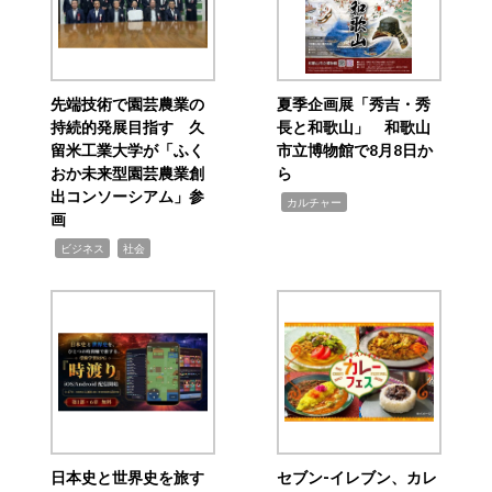
先端技術で園芸農業の
夏季企画展「秀吉・秀
持続的発展目指す 久
長と和歌山」 和歌山
留米工業大学が「ふく
市立博物館で8月8日か
おか未来型園芸農業創
ら
出コンソーシアム」参
,
カルチャー
画
,
,
ビジネス
社会
日本史と世界史を旅す
セブン‐イレブン、カレ