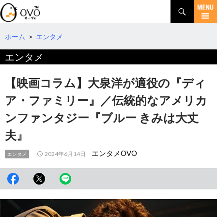
検
索
コ
ン
テ
ホーム
>
エンタメ
ン
エンタメ
ツ
へ
移
【映画コラム】大泉洋が適役の『ディ
動
ア・ファミリー』／伝統的なアメリカ
ンファンタジー『ブルー きみは大丈
夫』
エンタメOVO
2024年6月14日
エンタメ