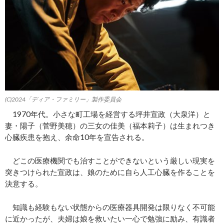
(C)2024「ディア・ファミリー」製作委員会
1970年代。小さな町工場を経営する坪井宣政（大泉洋）と
妻・陽子（菅野美穂）の三女の佳美（福本莉子）は生まれつき
心臓疾患を抱え、余命10年を宣告される。
どこの医療機関でも治すことができないという厳しい現実を
突きつけられた宣政は、娘のために自ら人工心臓を作ることを
決意する。
知識も経験もない状態からの医療器具開発は限りなく不可能
に近かったが、夫婦は娘を救いたい一心で勉強に励み、有識者