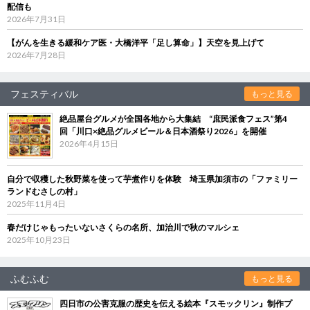
配信も
2026年7月31日
【がんを生きる緩和ケア医・大橋洋平「足し算命」】天空を見上げて
2026年7月28日
フェスティバル
もっと見る
絶品屋台グルメが全国各地から大集結 “庶民派食フェス”第4
回「川口×絶品グルメビール＆日本酒祭り2026」を開催
2026年4月15日
自分で収穫した秋野菜を使って芋煮作りを体験 埼玉県加須市の「ファミリー
ランドむさしの村」
2025年11月4日
春だけじゃもったいないさくらの名所、加治川で秋のマルシェ
2025年10月23日
ふむふむ
もっと見る
四日市の公害克服の歴史を伝える絵本『スモックリン』制作プ