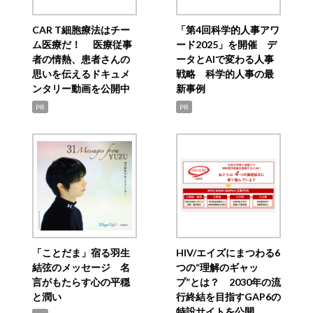
CAR T細胞療法はチー
「第4回科学的人事アワ
ム医療だ！ 医療従事
ード2025」を開催 デ
者の情熱、患者さんの
ータとAIで変わる人事
思いを伝えるドキュメ
戦略 科学的人事の最
ンタリー動画を公開中
新事例
PR
PR
「ことだま」宿る羽生
HIV/エイズにまつわる6
結弦のメッセージ 名
つの“理解のギャッ
言がもたらす心の平穏
プ”とは？ 2030年の流
と潤い
行終結を目指すGAP6の
特設サイトを公開