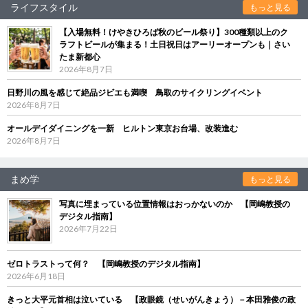
ライフスタイル
もっと見る
【入場無料！けやきひろば秋のビール祭り】300種類以上のク
ラフトビールが集まる！土日祝日はアーリーオープンも｜さい
たま新都心
2026年8月7日
日野川の風を感じて絶品ジビエも満喫 鳥取のサイクリングイベント
2026年8月7日
オールデイダイニングを一新 ヒルトン東京お台場、改装進む
2026年8月7日
まめ学
もっと見る
写真に埋まっている位置情報はおっかないのか 【岡嶋教授の
デジタル指南】
2026年7月22日
ゼロトラストって何？ 【岡嶋教授のデジタル指南】
2026年6月18日
きっと大平元首相は泣いている 【政眼鏡（せいがんきょう）－本田雅俊の政