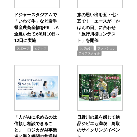
ドジャースタジアムで
旅の思い出を五・七・
「いわて牛」など岩手
五で！ エースが「か
県産農畜産物をPR JA
ばんの日」に合わせ
全農いわてが8月10日～
「旅行川柳コンテス
12日に実施
ト」を開催
,
,
,
,
,
スポーツ
ビジネス
おでかけ
ファッション
ライフスタイル
「人がAIに求めるのは
日野川の風を感じて絶
信頼し相談できるこ
品ジビエも満喫 鳥取
と」 ロジカがAI事業
のサイクリングイベン
者と導入機関の共通指
ト