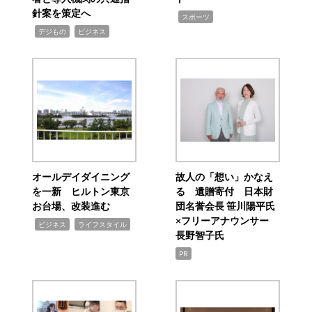
針案を策定へ
,
スポーツ
,
,
デジもの
ビジネス
オールデイダイニング
故人の「想い」かなえ
を一新 ヒルトン東京
る 遺贈寄付 日本財
お台場、改装進む
団名誉会長 笹川陽平氏
×フリーアナウンサー
,
,
ビジネス
ライフスタイル
長野智子氏
PR