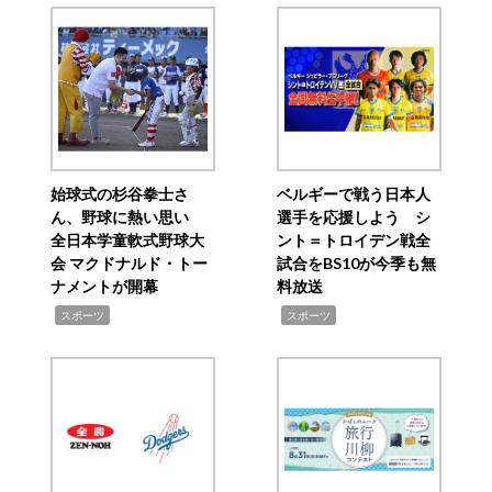
始球式の杉谷拳士さ
ベルギーで戦う日本人
ん、野球に熱い思い
選手を応援しよう シ
全日本学童軟式野球大
ント＝トロイデン戦全
会 マクドナルド・トー
試合をBS10が今季も無
ナメントが開幕
料放送
,
,
スポーツ
スポーツ