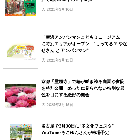
2025年3月10日
「横浜アンパンマンこどもミュージアム」
に特別エリアがオープン “しってる？ やな
せさん と アンパンマン”
2025年3月15日
京都「霊鑑寺」で椿が咲き誇る庭園や書院
を特別公開 めったに見られない特別な景
色を目にする絶好の機会
2025年3月16日
名古屋で3月30日に“多文化フェスタ”
YouTuberろこゆんさんが来場予定