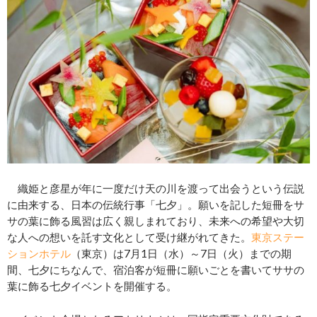
織姫と彦星が年に一度だけ天の川を渡って出会うという伝説
に由来する、日本の伝統行事「七夕」。願いを記した短冊をサ
サの葉に飾る風習は広く親しまれており、未来への希望や大切
な人への想いを託す文化として受け継がれてきた。
東京ステー
ションホテル
（東京）は7月1日（水）～7日（火）までの期
間、七夕にちなんで、宿泊客が短冊に願いごとを書いてササの
葉に飾る七夕イベントを開催する。