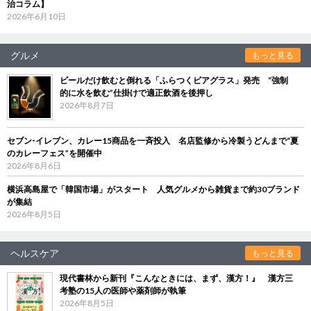
治コラム】
2026年6月10日
グルメ
もっと見る
ビールだけ飲むと倒れる「ふらつくビアグラス」発売 “強制
的に水を飲む”仕掛けで適正飲酒を後押し
2026年8月7日
セブン‐イレブン、カレー15商品を一斉投入 名店監修から冷製うどんまで“夏
のカレーフェス”を開催中
2026年8月6日
横浜高島屋で「韓国市場」がスタート 人気グルメから雑貨まで約30ブランド
が集結
2026年8月5日
ヘルスケア
もっと見る
現代書林から新刊『こんなときには、まず、漢方！』 漢方三
考塾の15人の医師や薬剤師が執筆
2026年8月5日