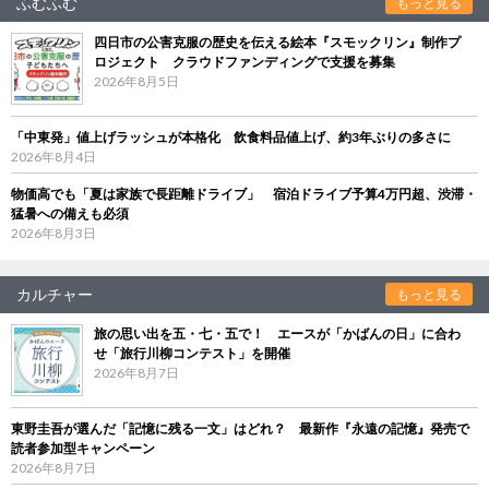
ふむふむ
もっと見る
四日市の公害克服の歴史を伝える絵本『スモックリン』制作プ
ロジェクト クラウドファンディングで支援を募集
2026年8月5日
「中東発」値上げラッシュが本格化 飲食料品値上げ、約3年ぶりの多さに
2026年8月4日
物価高でも「夏は家族で長距離ドライブ」 宿泊ドライブ予算4万円超、渋滞・
猛暑への備えも必須
2026年8月3日
カルチャー
もっと見る
旅の思い出を五・七・五で！ エースが「かばんの日」に合わ
せ「旅行川柳コンテスト」を開催
2026年8月7日
東野圭吾が選んだ「記憶に残る一文」はどれ？ 最新作『永遠の記憶』発売で
読者参加型キャンペーン
2026年8月7日