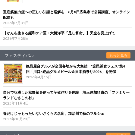
重症筋無力症への正しい知識と理解を 8月8日広島市で公開講座、オンライン
配信も
2026年7月31日
【がんを生きる緩和ケア医・大橋洋平「足し算命」】天空を見上げて
2026年7月28日
フェスティバル
もっと見る
絶品屋台グルメが全国各地から大集結 “庶民派食フェス”第4
回「川口×絶品グルメビール＆日本酒祭り2026」を開催
2026年4月15日
自分で収穫した秋野菜を使って芋煮作りを体験 埼玉県加須市の「ファミリー
ランドむさしの村」
2025年11月4日
春だけじゃもったいないさくらの名所、加治川で秋のマルシェ
2025年10月23日