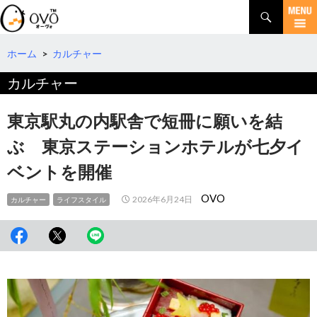
検
索
コ
ン
テ
ホーム
>
カルチャー
ン
カルチャー
ツ
へ
移
東京駅丸の内駅舎で短冊に願いを結
動
ぶ 東京ステーションホテルが七夕イ
ベントを開催
OVO
2026年6月24日
カルチャー
ライフスタイル