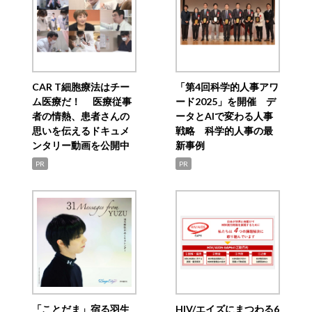
CAR T細胞療法はチー
「第4回科学的人事アワ
ム医療だ！ 医療従事
ード2025」を開催 デ
者の情熱、患者さんの
ータとAIで変わる人事
思いを伝えるドキュメ
戦略 科学的人事の最
ンタリー動画を公開中
新事例
PR
PR
「ことだま」宿る羽生
HIV/エイズにまつわる6