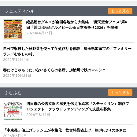
フェスティバル
もっと見る
絶品屋台グルメが全国各地から大集結 “庶民派食フェス”第4
回「川口×絶品グルメビール＆日本酒祭り2026」を開催
2026年4月15日
自分で収穫した秋野菜を使って芋煮作りを体験 埼玉県加須市の「ファミリー
ランドむさしの村」
2025年11月4日
春だけじゃもったいないさくらの名所、加治川で秋のマルシェ
2025年10月23日
ふむふむ
もっと見る
四日市の公害克服の歴史を伝える絵本『スモックリン』制作プ
ロジェクト クラウドファンディングで支援を募集
2026年8月5日
「中東発」値上げラッシュが本格化 飲食料品値上げ、約3年ぶりの多さに
2026年8月4日