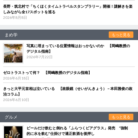
長野・筑北村で「ちくほくタイムトラベルスタンプラリー」開催！謎解きを楽
しみながら全17スポットを巡る
2026年8月8日
まめ学
もっと見る
写真に埋まっている位置情報はおっかないのか 【岡嶋教授の
デジタル指南】
2026年7月22日
ゼロトラストって何？ 【岡嶋教授のデジタル指南】
2026年6月18日
きっと大平元首相は泣いている 【政眼鏡（せいがんきょう）－本田雅俊の政
治コラム】
2026年6月10日
グルメ
もっと見る
ビールだけ飲むと倒れる「ふらつくビアグラス」発売 “強制
的に水を飲む”仕掛けで適正飲酒を後押し