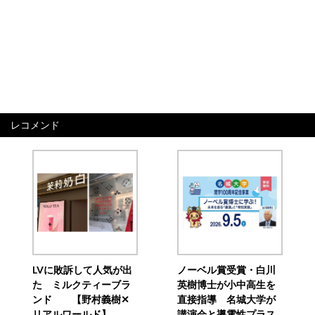
レコメンド
LVに敗訴して人気が出
ノーベル賞受賞・白川
た ミルクティーブラ
英樹博士が小中高生を
ンド 【野村義樹✕
直接指導 名城大学が
リアルワールド】
講演会と導電性プラス