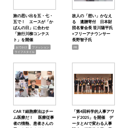
旅の思い出を五・七・
故人の「想い」かなえ
五で！ エースが「か
る 遺贈寄付 日本財
ばんの日」に合わせ
団名誉会長 笹川陽平氏
「旅行川柳コンテス
×フリーアナウンサー
ト」を開催
長野智子氏
,
,
,
おでかけ
ファッション
PR
ライフスタイル
CAR T細胞療法はチー
「第4回科学的人事アワ
ム医療だ！ 医療従事
ード2025」を開催 デ
者の情熱、患者さんの
ータとAIで変わる人事