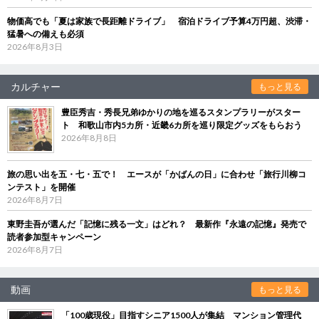
物価高でも「夏は家族で長距離ドライブ」 宿泊ドライブ予算4万円超、渋滞・
猛暑への備えも必須
2026年8月3日
カルチャー
もっと見る
豊臣秀吉・秀長兄弟ゆかりの地を巡るスタンプラリーがスター
ト 和歌山市内5カ所・近畿6カ所を巡り限定グッズをもらおう
2026年8月8日
旅の思い出を五・七・五で！ エースが「かばんの日」に合わせ「旅行川柳コ
ンテスト」を開催
2026年8月7日
東野圭吾が選んだ「記憶に残る一文」はどれ？ 最新作『永遠の記憶』発売で
読者参加型キャンペーン
2026年8月7日
動画
もっと見る
「100歳現役」目指すシニア1500人が集結 マンション管理代