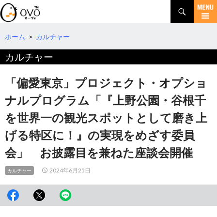
検
索
コ
ン
テ
ホーム
>
カルチャー
ン
カルチャー
ツ
へ
移
「偏愛東京」プロジェクト・オプショ
動
ナルプログラム「『上野公園・谷根千
を世界一の観光スポットとして磨き上
げる特区に！』の実現をめざす委員
会」 お披露目を兼ねた座談会開催
2024年6月25日
カルチャー