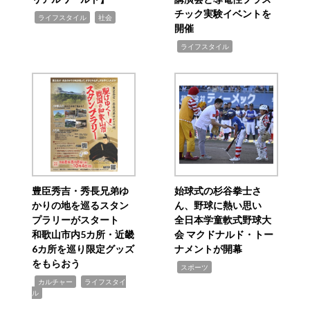
チック実験イベントを
,
,
ライフスタイル
社会
開催
,
ライフスタイル
豊臣秀吉・秀長兄弟ゆ
始球式の杉谷拳士さ
かりの地を巡るスタン
ん、野球に熱い思い
プラリーがスタート
全日本学童軟式野球大
和歌山市内5カ所・近畿
会 マクドナルド・トー
6カ所を巡り限定グッズ
ナメントが開幕
をもらおう
,
スポーツ
,
,
カルチャー
ライフスタイ
ル