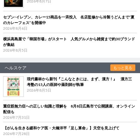
2026年8月7日
セブン‐イレブン、カレー15商品を一斉投入 名店監修から冷製うどんまで“夏
のカレーフェス”を開催中
2026年8月6日
横浜高島屋で「韓国市場」がスタート 人気グルメから雑貨まで約30ブランド
が集結
2026年8月5日
ヘルスケア
もっと見る
現代書林から新刊『こんなときには、まず、漢方！』 漢方三
考塾の15人の医師や薬剤師が執筆
2026年8月5日
重症筋無力症への正しい知識と理解を 8月8日広島市で公開講座、オンライン
配信も
2026年7月31日
【がんを生きる緩和ケア医・大橋洋平「足し算命」】天空を見上げて
2026年7月28日