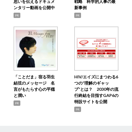
思いを伝えるドキュメ
戦略 科学的人事の最
ンタリー動画を公開中
新事例
PR
PR
「ことだま」宿る羽生
HIV/エイズにまつわる6
結弦のメッセージ 名
つの“理解のギャッ
言がもたらす心の平穏
プ”とは？ 2030年の流
と潤い
行終結を目指すGAP6の
特設サイトを公開
PR
PR