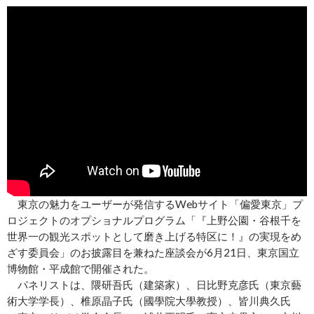
東京の魅力をユーザーが発信するWebサイト「偏愛東京」プ
ロジェクトのオプショナルプログラム「『上野公園・谷根千を
世界一の観光スポットとして磨き上げる特区に！』の実現をめ
ざす委員会」のお披露目を兼ねた座談会が6月21日、東京国立
博物館・平成館で開催された。
パネリストは、隈研吾氏（建築家）、日比野克彦氏（東京藝
術大学学長）、椎原晶子氏（國學院大學教授）、皆川典久氏