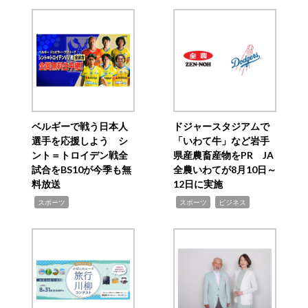
ベルギーで戦う日本人
ドジャースタジアムで
選手を応援しよう シ
「いわて牛」など岩手
ント＝トロイデン戦全
県産農畜産物をPR JA
試合をBS10が今季も無
全農いわてが8月10日～
料放送
12日に実施
,
,
,
スポーツ
スポーツ
ビジネス