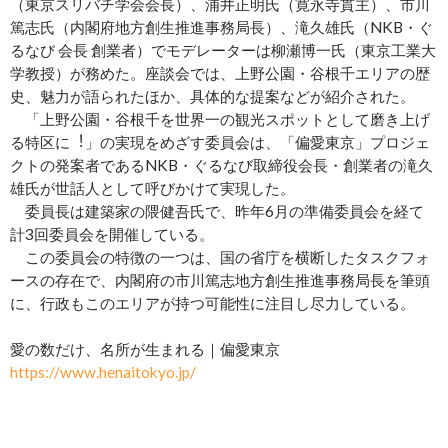
（東京スリバチ学会会長）、浦井正明氏（寛永寺貫主）、市川
篤志氏（内閣府地方創生推進事務局長）、滝久雄氏（NKB・ぐ
るなび 会長 創業者）でモデレーターは柳瀬博一氏（東京工業大
学教授）が務めた。座談会では、上野公園・谷根千エリアの歴
史、魅力が語られたほか、具体的な提案などが紹介された。
「上野公園・⾕根千を世界⼀の観光スポットとして磨き上げ
る特区に︕」の実現をめざす委員会は、「偏愛東京」プロジェ
クトの発案者であるNKB・ぐるなび取締役会⻑・創業者の滝久
雄氏が世話⼈として呼びかけて実現した。
委員長は建築家の隈健吾氏で、昨年6月の準備委員会を経て
計3回委員会を開催している。
この委員会の特徴の一つは、国の省庁を横断したタスクフォ
ースの存在で、内閣府の市川篤志地方創生推進事務局長を筆頭
に、⾏政もこのエリアが持つ可能性に注目し尽力している。
愛の数だけ、名所が生まれる｜偏愛東京
https://www.henaitokyo.jp/