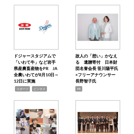
ドジャースタジアムで
故人の「想い」かなえ
「いわて牛」など岩手
る 遺贈寄付 日本財
県産農畜産物をPR JA
団名誉会長 笹川陽平氏
全農いわてが8月10日～
×フリーアナウンサー
12日に実施
長野智子氏
,
,
スポーツ
ビジネス
PR