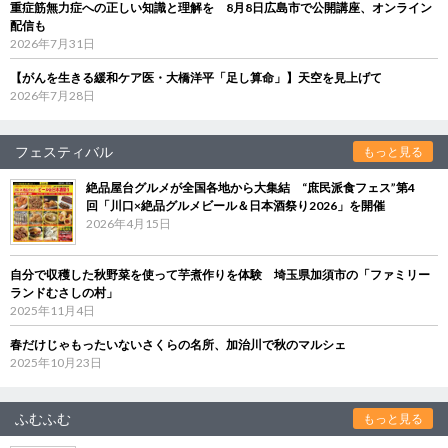
重症筋無力症への正しい知識と理解を 8月8日広島市で公開講座、オンライン
配信も
2026年7月31日
【がんを生きる緩和ケア医・大橋洋平「足し算命」】天空を見上げて
2026年7月28日
フェスティバル
もっと見る
絶品屋台グルメが全国各地から大集結 “庶民派食フェス”第4
回「川口×絶品グルメビール＆日本酒祭り2026」を開催
2026年4月15日
自分で収穫した秋野菜を使って芋煮作りを体験 埼玉県加須市の「ファミリー
ランドむさしの村」
2025年11月4日
春だけじゃもったいないさくらの名所、加治川で秋のマルシェ
2025年10月23日
ふむふむ
もっと見る