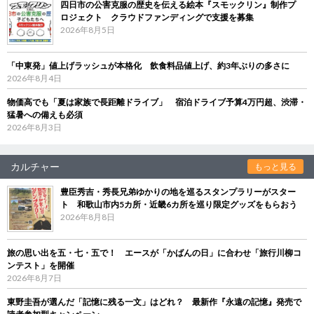
四日市の公害克服の歴史を伝える絵本『スモックリン』制作プ
ロジェクト クラウドファンディングで支援を募集
2026年8月5日
「中東発」値上げラッシュが本格化 飲食料品値上げ、約3年ぶりの多さに
2026年8月4日
物価高でも「夏は家族で長距離ドライブ」 宿泊ドライブ予算4万円超、渋滞・
猛暑への備えも必須
2026年8月3日
カルチャー
もっと見る
豊臣秀吉・秀長兄弟ゆかりの地を巡るスタンプラリーがスター
ト 和歌山市内5カ所・近畿6カ所を巡り限定グッズをもらおう
2026年8月8日
旅の思い出を五・七・五で！ エースが「かばんの日」に合わせ「旅行川柳コ
ンテスト」を開催
2026年8月7日
東野圭吾が選んだ「記憶に残る一文」はどれ？ 最新作『永遠の記憶』発売で