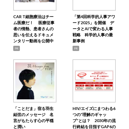
CAR T細胞療法はチー
「第4回科学的人事アワ
ム医療だ！ 医療従事
ード2025」を開催 デ
者の情熱、患者さんの
ータとAIで変わる人事
思いを伝えるドキュメ
戦略 科学的人事の最
ンタリー動画を公開中
新事例
PR
PR
「ことだま」宿る羽生
HIV/エイズにまつわる6
結弦のメッセージ 名
つの“理解のギャッ
言がもたらす心の平穏
プ”とは？ 2030年の流
と潤い
行終結を目指すGAP6の