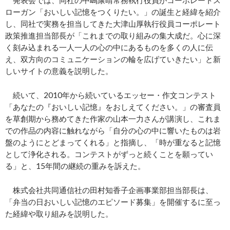
ローガン「おいしい記憶をつくりたい。」の誕生と経緯を紹介
し、同社で実務を担当してきた大津山厚執行役員コーポレート
政策推進担当部長が「これまでの取り組みの集大成だ。心に深
く刻み込まれる一人一人の心の中にあるものを多くの人に伝
え、双方向のコミュニケーションの輪を広げていきたい」と新
しいサイトの意義を説明した。
続いて、2010年から続いているエッセー・作文コンテスト
「あなたの『おいしい記憶』をおしえてください。」の審査員
を草創期から務めてきた作家の山本一力さんが講演し、これま
での作品の内容に触れながら「自分の心の中に響いたものは岩
盤のようにとどまってくれる」と指摘し、「時が重なると記憶
として浄化される。コンテストがずっと続くことを願ってい
る」と、15年間の継続の重みを訴えた。
株式会社共同通信社の田村知香子企画事業部担当部長は、
「弁当の日おいしい記憶のエピソード募集」を開催するに至っ
た経緯や取り組みを説明した。