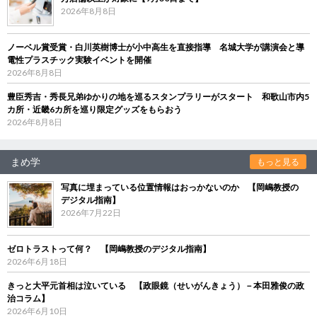
2026年8月8日
ノーベル賞受賞・白川英樹博士が小中高生を直接指導 名城大学が講演会と導
電性プラスチック実験イベントを開催
2026年8月8日
豊臣秀吉・秀長兄弟ゆかりの地を巡るスタンプラリーがスタート 和歌山市内5
カ所・近畿6カ所を巡り限定グッズをもらおう
2026年8月8日
まめ学
もっと見る
写真に埋まっている位置情報はおっかないのか 【岡嶋教授の
デジタル指南】
2026年7月22日
ゼロトラストって何？ 【岡嶋教授のデジタル指南】
2026年6月18日
きっと大平元首相は泣いている 【政眼鏡（せいがんきょう）－本田雅俊の政
治コラム】
2026年6月10日