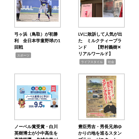
弓ヶ浜（鳥取）が初勝
LVに敗訴して人気が出
利 全日本学童野球の1
た ミルクティーブラ
回戦
ンド 【野村義樹✕
リアルワールド】
,
スポーツ
,
,
ライフスタイル
社会
ノーベル賞受賞・白川
豊臣秀吉・秀長兄弟ゆ
英樹博士が小中高生を
かりの地を巡るスタン