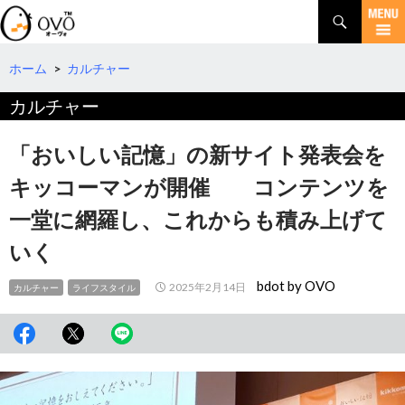
検
索
コ
ン
テ
ホーム
>
カルチャー
ン
カルチャー
ツ
へ
移
「おいしい記憶」の新サイト発表会を
動
キッコーマンが開催 コンテンツを
一堂に網羅し、これからも積み上げて
いく
bdot by OVO
2025年2月14日
カルチャー
ライフスタイル