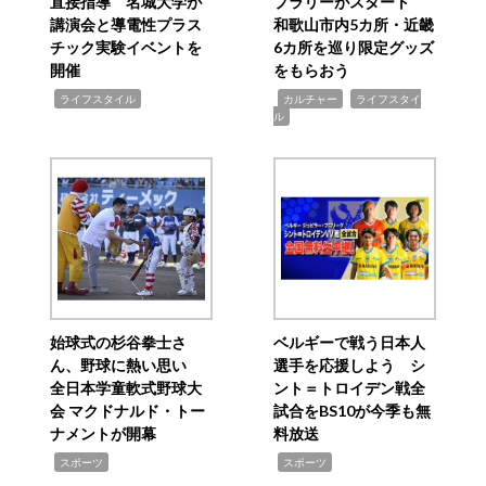
直接指導 名城大学が
プラリーがスタート
講演会と導電性プラス
和歌山市内5カ所・近畿
チック実験イベントを
6カ所を巡り限定グッズ
開催
をもらおう
,
,
,
ライフスタイル
カルチャー
ライフスタイ
ル
始球式の杉谷拳士さ
ベルギーで戦う日本人
ん、野球に熱い思い
選手を応援しよう シ
全日本学童軟式野球大
ント＝トロイデン戦全
会 マクドナルド・トー
試合をBS10が今季も無
ナメントが開幕
料放送
,
,
スポーツ
スポーツ