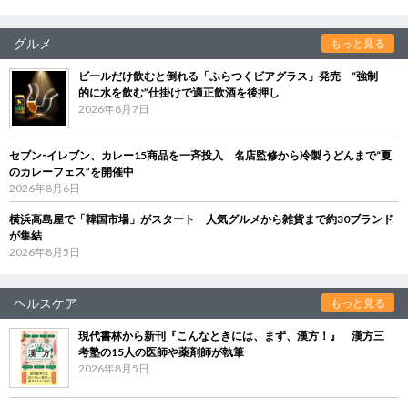
グルメ
もっと見る
ビールだけ飲むと倒れる「ふらつくビアグラス」発売 “強制
的に水を飲む”仕掛けで適正飲酒を後押し
2026年8月7日
セブン‐イレブン、カレー15商品を一斉投入 名店監修から冷製うどんまで“夏
のカレーフェス”を開催中
2026年8月6日
横浜高島屋で「韓国市場」がスタート 人気グルメから雑貨まで約30ブランド
が集結
2026年8月5日
ヘルスケア
もっと見る
現代書林から新刊『こんなときには、まず、漢方！』 漢方三
考塾の15人の医師や薬剤師が執筆
2026年8月5日