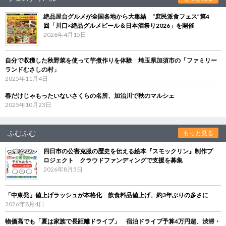
絶品屋台グルメが全国各地から大集結 “庶民派食フェス”第4
回「川口×絶品グルメビール＆日本酒祭り2026」を開催
2026年4月15日
自分で収穫した秋野菜を使って芋煮作りを体験 埼玉県加須市の「ファミリー
ランドむさしの村」
2025年11月4日
春だけじゃもったいないさくらの名所、加治川で秋のマルシェ
2025年10月23日
ふむふむ
もっと見る
四日市の公害克服の歴史を伝える絵本『スモックリン』制作プ
ロジェクト クラウドファンディングで支援を募集
2026年8月5日
「中東発」値上げラッシュが本格化 飲食料品値上げ、約3年ぶりの多さに
2026年8月4日
物価高でも「夏は家族で長距離ドライブ」 宿泊ドライブ予算4万円超、渋滞・