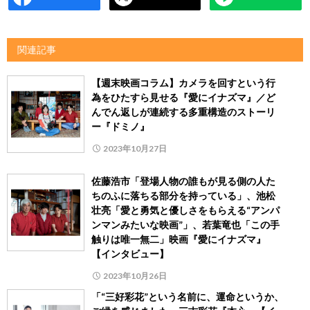
関連記事
【週末映画コラム】カメラを回すという行
為をひたすら見せる『愛にイナズマ』／ど
んでん返しが連続する多重構造のストーリ
ー『ドミノ』
2023年10月27日
佐藤浩市「登場人物の誰もが見る側の人た
ちのふに落ちる部分を持っている」、池松
壮亮「愛と勇気と優しさをもらえる“アンパ
ンマンみたいな映画”」、若葉竜也「この手
触りは唯一無二」映画『愛にイナズマ』
【インタビュー】
2023年10月26日
「“三好彩花”という名前に、運命というか、