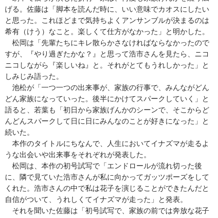
げる。佐藤は「脚本を読んだ時に、いい意味でカオスにしたい
と思った。これほどまで気持ちよくアンサンブルが決まるのは
希有（けう）なこと。楽しくて仕方がなかった」と明かした。
松岡は「先輩たちにキレ散らかさなければならなかったので
すが、『やり過ぎたかな？』と思って浩市さんを見たら、ニコ
ニコしながら『楽しいね』と。それがとてもうれしかった」と
しみじみ語った。
池松が「一つ一つの出来事が、家族の行事で、みんながどん
どん家族になっていった。後半にかけてスパークしていく」と
語ると、若葉も「初日から家族げんかのシーンで、そこからど
んどんスパークして日に日にみんなのことが好きになった」と
続いた。
本作のタイトルにちなんで、人生においてイナズマが走るよ
うな出会いや出来事をそれぞれが発表した。
松岡は、本作の初号試写で「エンドロールが流れ切った後
に、隣で⾒ていた浩市さんが私に向かってガッツポーズをして
くれた。浩市さんの中で私は花子を演じることができたんだと
自信がついて、うれしくてイナズマが走った」と発表。
それを聞いた佐藤は「初号試写で、家族の前では奔放な花子