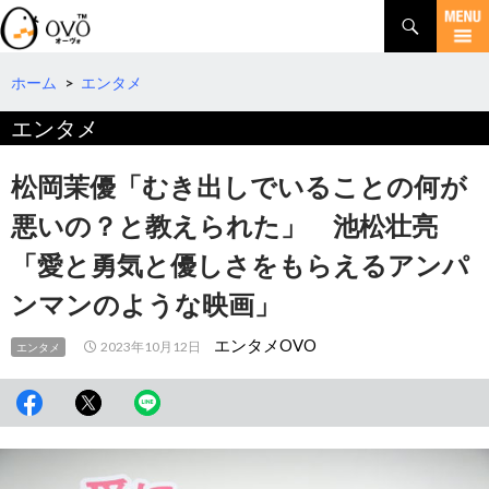
検
索
コ
ン
テ
ホーム
>
エンタメ
ン
エンタメ
ツ
へ
移
松岡茉優「むき出しでいることの何が
動
悪いの？と教えられた」 池松壮亮
「愛と勇気と優しさをもらえるアンパ
ンマンのような映画」
エンタメOVO
2023年10月12日
エンタメ