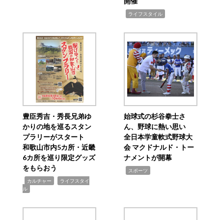
開催
,
ライフスタイル
豊臣秀吉・秀長兄弟ゆ
始球式の杉谷拳士さ
かりの地を巡るスタン
ん、野球に熱い思い
プラリーがスタート
全日本学童軟式野球大
和歌山市内5カ所・近畿
会 マクドナルド・トー
6カ所を巡り限定グッズ
ナメントが開幕
をもらおう
,
スポーツ
,
,
カルチャー
ライフスタイ
ル