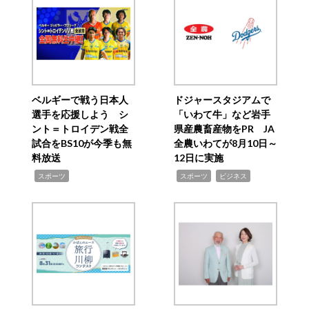
ベルギーで戦う日本人
ドジャースタジアムで
選手を応援しよう シ
「いわて牛」など岩手
ント＝トロイデン戦全
県産農畜産物をPR JA
試合をBS10が今季も無
全農いわてが8月10日～
料放送
12日に実施
,
,
,
スポーツ
スポーツ
ビジネス