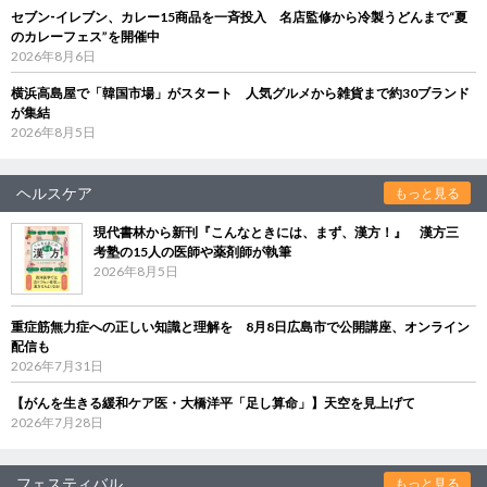
セブン‐イレブン、カレー15商品を一斉投入 名店監修から冷製うどんまで“夏
のカレーフェス”を開催中
2026年8月6日
横浜高島屋で「韓国市場」がスタート 人気グルメから雑貨まで約30ブランド
が集結
2026年8月5日
ヘルスケア
もっと見る
現代書林から新刊『こんなときには、まず、漢方！』 漢方三
考塾の15人の医師や薬剤師が執筆
2026年8月5日
重症筋無力症への正しい知識と理解を 8月8日広島市で公開講座、オンライン
配信も
2026年7月31日
【がんを生きる緩和ケア医・大橋洋平「足し算命」】天空を見上げて
2026年7月28日
フェスティバル
もっと見る