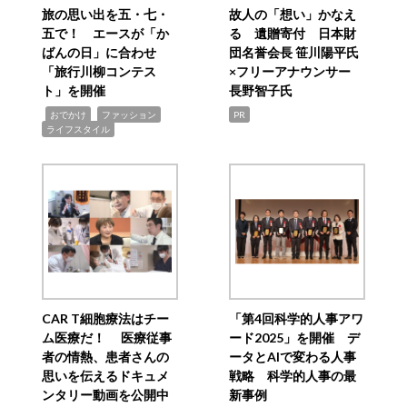
旅の思い出を五・七・
故人の「想い」かなえ
五で！ エースが「か
る 遺贈寄付 日本財
ばんの日」に合わせ
団名誉会長 笹川陽平氏
「旅行川柳コンテス
×フリーアナウンサー
ト」を開催
長野智子氏
,
,
,
おでかけ
ファッション
PR
ライフスタイル
CAR T細胞療法はチー
「第4回科学的人事アワ
ム医療だ！ 医療従事
ード2025」を開催 デ
者の情熱、患者さんの
ータとAIで変わる人事
思いを伝えるドキュメ
戦略 科学的人事の最
ンタリー動画を公開中
新事例