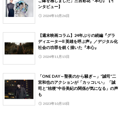
ご縁を感じました」三吉彩花『本心』【イ
ンタビュー】
2024年10月26日
【週末映画コラム】24年ぶりの続編『グラ
ディエーターⅡ 英雄を呼ぶ声』／デジタル化
社会の功罪を鋭く描いた『本心』
2024年11月15日
「ONE DAY～聖夜のから騒ぎ～」“誠司”二
宮和也のアクションが「カッコいい」 「誠
司と“桔梗”中谷美紀の関係が気になる」の声
も
2023年10月10日