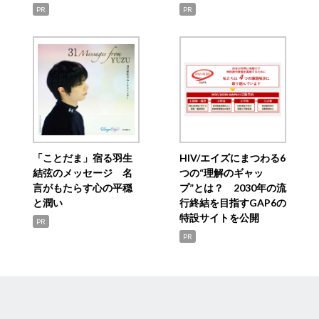
PR
PR
「ことだま」宿る羽生
HIV/エイズにまつわる6
結弦のメッセージ 名
つの“理解のギャッ
言がもたらす心の平穏
プ”とは？ 2030年の流
と潤い
行終結を目指すGAP6の
特設サイトを公開
PR
PR