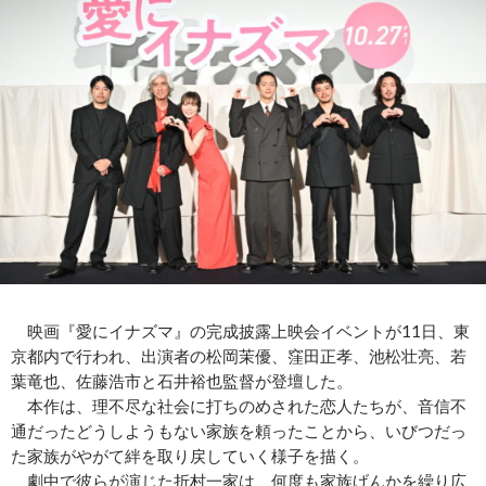
映画『愛にイナズマ』の完成披露上映会イベントが11日、東
京都内で行われ、出演者の松岡茉優、窪田正孝、池松壮亮、若
葉竜也、佐藤浩市と石井裕也監督が登壇した。
本作は、理不尽な社会に打ちのめされた恋人たちが、音信不
通だったどうしようもない家族を頼ったことから、いびつだっ
た家族がやがて絆を取り戻していく様子を描く。
劇中で彼らが演じた折村一家は、何度も家族げんかを繰り広