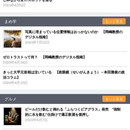
2026年8月8日
まめ学
もっと見る
写真に埋まっている位置情報はおっかないのか 【岡嶋教授の
デジタル指南】
2026年7月22日
ゼロトラストって何？ 【岡嶋教授のデジタル指南】
2026年6月18日
きっと大平元首相は泣いている 【政眼鏡（せいがんきょう）－本田雅俊の政
治コラム】
2026年6月10日
グルメ
もっと見る
ビールだけ飲むと倒れる「ふらつくビアグラス」発売 “強制
的に水を飲む”仕掛けで適正飲酒を後押し
2026年8月7日