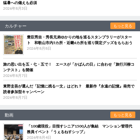
猛暑への備えも必須
2026年8月3日
カルチャー
もっと見る
豊臣秀吉・秀長兄弟ゆかりの地を巡るスタンプラリーがスター
ト 和歌山市内5カ所・近畿6カ所を巡り限定グッズをもらおう
2026年8月8日
旅の思い出を五・七・五で！ エースが「かばんの日」に合わせ「旅行川柳コ
ンテスト」を開催
2026年8月7日
東野圭吾が選んだ「記憶に残る一文」はどれ？ 最新作『永遠の記憶』発売で
読者参加型キャンペーン
2026年8月7日
動画
もっと見る
「100歳現役」目指すシニア1500人が集結 マンション管理代
務員イベント「うぇるねすシップ」
2026年8月4日