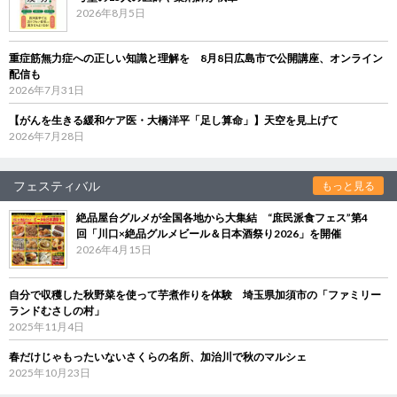
2026年8月5日
重症筋無力症への正しい知識と理解を 8月8日広島市で公開講座、オンライン
配信も
2026年7月31日
【がんを生きる緩和ケア医・大橋洋平「足し算命」】天空を見上げて
2026年7月28日
フェスティバル
もっと見る
絶品屋台グルメが全国各地から大集結 “庶民派食フェス”第4
回「川口×絶品グルメビール＆日本酒祭り2026」を開催
2026年4月15日
自分で収穫した秋野菜を使って芋煮作りを体験 埼玉県加須市の「ファミリー
ランドむさしの村」
2025年11月4日
春だけじゃもったいないさくらの名所、加治川で秋のマルシェ
2025年10月23日