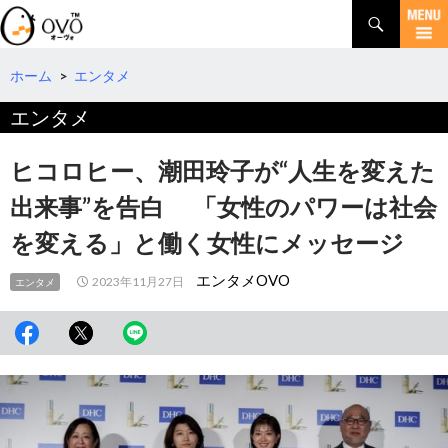
検
索
コ
ン
テ
ホーム
>
エンタメ
ン
エンタメ
ツ
へ
移
ヒコロヒー、潮田玲子が“人生を変えた
動
出来事”を告白 「女性のパワーは社会
を変える」と働く女性にメッセージ
エンタメOVO
2023年11月27日
エンタメ