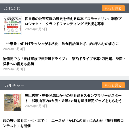
ふむふむ
もっと見る
四日市の公害克服の歴史を伝える絵本『スモックリン』制作プ
ロジェクト クラウドファンディングで支援を募集
2026年8月5日
「中東発」値上げラッシュが本格化 飲食料品値上げ、約3年ぶりの多さに
2026年8月4日
物価高でも「夏は家族で長距離ドライブ」 宿泊ドライブ予算4万円超、渋滞・
猛暑への備えも必須
2026年8月3日
カルチャー
もっと見る
豊臣秀吉・秀長兄弟ゆかりの地を巡るスタンプラリーがスター
ト 和歌山市内5カ所・近畿6カ所を巡り限定グッズをもらおう
2026年8月8日
旅の思い出を五・七・五で！ エースが「かばんの日」に合わせ「旅行川柳コ
ンテスト」を開催