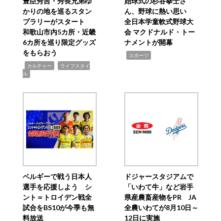
豊臣秀吉・秀長兄弟ゆ
始球式の杉谷拳士さ
かりの地を巡るスタン
ん、野球に熱い思い
プラリーがスタート
全日本学童軟式野球大
和歌山市内5カ所・近畿
会 マクドナルド・トー
6カ所を巡り限定グッズ
ナメントが開幕
をもらおう
,
スポーツ
,
,
カルチャー
ライフスタイ
ル
ベルギーで戦う日本人
ドジャースタジアムで
選手を応援しよう シ
「いわて牛」など岩手
ント＝トロイデン戦全
県産農畜産物をPR JA
試合をBS10が今季も無
全農いわてが8月10日～
料放送
12日に実施