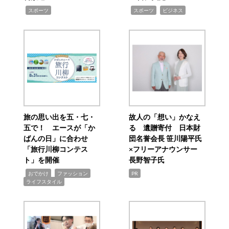
,
,
,
スポーツ
スポーツ
ビジネス
旅の思い出を五・七・
故人の「想い」かなえ
五で！ エースが「か
る 遺贈寄付 日本財
ばんの日」に合わせ
団名誉会長 笹川陽平氏
「旅行川柳コンテス
×フリーアナウンサー
ト」を開催
長野智子氏
,
,
,
おでかけ
ファッション
PR
ライフスタイル