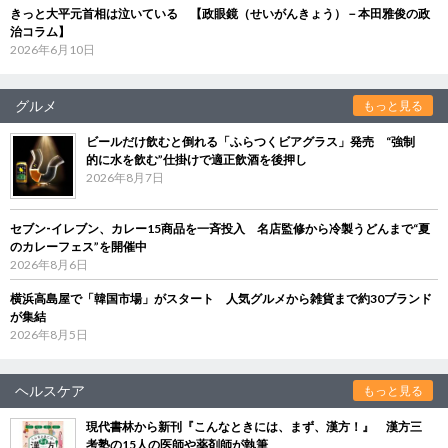
きっと大平元首相は泣いている 【政眼鏡（せいがんきょう）－本田雅俊の政
治コラム】
2026年6月10日
グルメ
もっと見る
ビールだけ飲むと倒れる「ふらつくビアグラス」発売 “強制
的に水を飲む”仕掛けで適正飲酒を後押し
2026年8月7日
セブン‐イレブン、カレー15商品を一斉投入 名店監修から冷製うどんまで“夏
のカレーフェス”を開催中
2026年8月6日
横浜高島屋で「韓国市場」がスタート 人気グルメから雑貨まで約30ブランド
が集結
2026年8月5日
ヘルスケア
もっと見る
現代書林から新刊『こんなときには、まず、漢方！』 漢方三
考塾の15人の医師や薬剤師が執筆