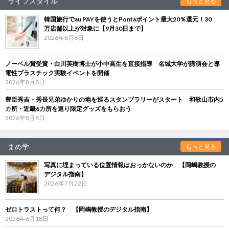
ライフスタイル
もっと見る
韓国旅行でau PAYを使うとPontaポイント最大20％還元！30
万店舗以上が対象に【9月30日まで】
2026年8月8日
ノーベル賞受賞・白川英樹博士が小中高生を直接指導 名城大学が講演会と導
電性プラスチック実験イベントを開催
2026年8月8日
豊臣秀吉・秀長兄弟ゆかりの地を巡るスタンプラリーがスタート 和歌山市内5
カ所・近畿6カ所を巡り限定グッズをもらおう
2026年8月8日
まめ学
もっと見る
写真に埋まっている位置情報はおっかないのか 【岡嶋教授の
デジタル指南】
2026年7月22日
ゼロトラストって何？ 【岡嶋教授のデジタル指南】
2026年6月18日