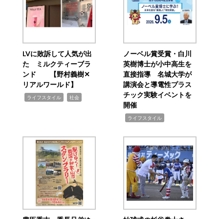
LVに敗訴して人気が出
ノーベル賞受賞・白川
た ミルクティーブラ
英樹博士が小中高生を
ンド 【野村義樹✕
直接指導 名城大学が
リアルワールド】
講演会と導電性プラス
チック実験イベントを
,
,
ライフスタイル
社会
開催
,
ライフスタイル