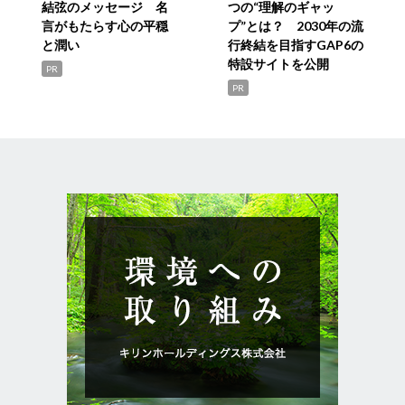
結弦のメッセージ 名
つの“理解のギャッ
言がもたらす心の平穏
プ”とは？ 2030年の流
と潤い
行終結を目指すGAP6の
特設サイトを公開
PR
PR