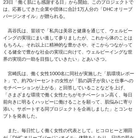
23日「働く肌にも感謝する日」から開始。このプロジェクトで
は、応募してきた企業や団体に合計1万人分の「DHC オリーブ
バージンオイル」が贈られる。
高谷氏は、冒頭で「私共は美容と健康を通じて、ウェルビー
イングの実現にまい進して参りましたが、これから体のことは
もちろん、それ以上に精神的な豊かさや、そこからつながって
くる健全で豊かな社会の実現に向けて、ウェルビーイングな世
界の実現の一助を目指していきたい」とあいさつ。
宮崎氏は、働く女性1000名に同社が実施した「肌環境レポー
ト」で、約70パーセントの女性が「肌の調子が良いと仕事への
モチベーションが上がる」と回答していることなどを上げ、
「さまざまな環境で働く女性たちがモチベーション高く、毎日
前向きに明るくハッピーに働けることを願って、肌悩みに寄り
添い、サポートする同プロジェクトを企画しました」とコンセ
プトを発表した。
また、毎日忙しく働く女性の代表として、ヒコロヒーと潮田
が「DHC オリーブバージンオイル」体験をしたり、日頃の肌ケ