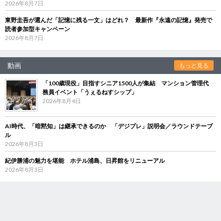
2026年8月7日
東野圭吾が選んだ「記憶に残る一文」はどれ？ 最新作『永遠の記憶』発売で
読者参加型キャンペーン
2026年8月7日
動画
もっと見る
「100歳現役」目指すシニア1500人が集結 マンション管理代
務員イベント「うぇるねすシップ」
2026年8月4日
AI時代、「暗黙知」は継承できるのか 「デジブレ」説明会／ラウンドテーブ
ル
2026年8月3日
紀伊勝浦の魅力を堪能 ホテル浦島、日昇館をリニューアル
2026年8月3日