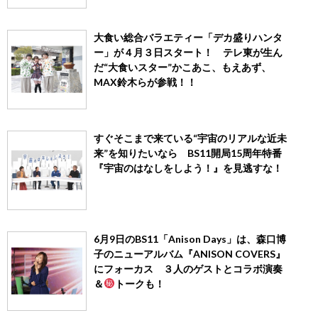
大食い総合バラエティー「デカ盛りハンタ
ー」が４月３日スタート！ テレ東が生ん
だ“大食いスター”かこあこ、もえあず、
MAX鈴木らが参戦！！
すぐそこまで来ている“宇宙のリアルな近未
来”を知りたいなら BS11開局15周年特番
『宇宙のはなしをしよう！』を見逃すな！
6月9日のBS11「Anison Days」は、森口博
子のニューアルバム『ANISON COVERS』
にフォーカス ３人のゲストとコラボ演奏
＆
トークも！