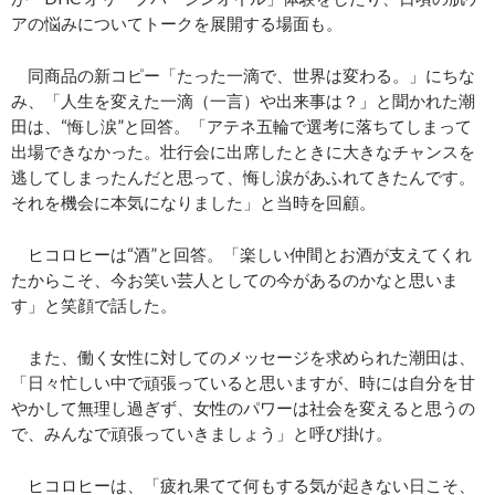
アの悩みについてトークを展開する場面も。
同商品の新コピー「たった一滴で、世界は変わる。」にちな
み、「人生を変えた一滴（一言）や出来事は？」と聞かれた潮
田は、“悔し涙”と回答。「アテネ五輪で選考に落ちてしまって
出場できなかった。壮行会に出席したときに大きなチャンスを
逃してしまったんだと思って、悔し涙があふれてきたんです。
それを機会に本気になりました」と当時を回顧。
ヒコロヒーは“酒”と回答。「楽しい仲間とお酒が支えてくれ
たからこそ、今お笑い芸人としての今があるのかなと思いま
す」と笑顔で話した。
また、働く女性に対してのメッセージを求められた潮田は、
「日々忙しい中で頑張っていると思いますが、時には自分を甘
やかして無理し過ぎず、女性のパワーは社会を変えると思うの
で、みんなで頑張っていきましょう」と呼び掛け。
ヒコロヒーは、「疲れ果てて何もする気が起きない日こそ、