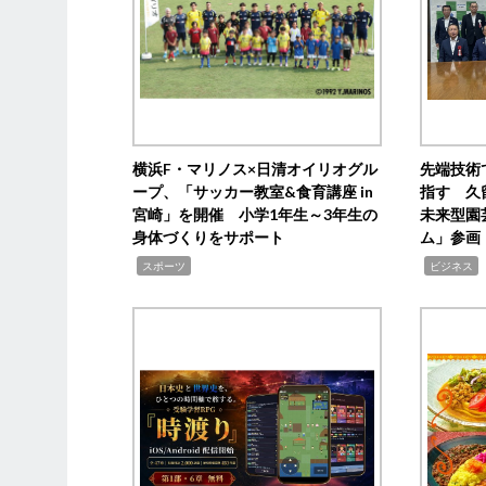
横浜F・マリノス×日清オイリオグル
先端技術
ープ、「サッカー教室&食育講座 in
指す 久
宮崎」を開催 小学1年生～3年生の
未来型園
身体づくりをサポート
ム」参画
,
,
,
スポーツ
ビジネス