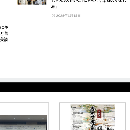
じさん3人組がこれからどうなるのか楽し
み」
2026年1月15日
にキ
と言
美談