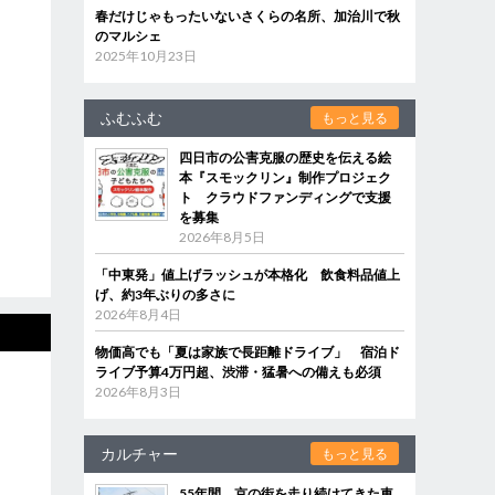
春だけじゃもったいないさくらの名所、加治川で秋
のマルシェ
2025年10月23日
ふむふむ
もっと見る
四日市の公害克服の歴史を伝える絵
本『スモックリン』制作プロジェク
ト クラウドファンディングで支援
を募集
2026年8月5日
「中東発」値上げラッシュが本格化 飲食料品値上
げ、約3年ぶりの多さに
2026年8月4日
物価高でも「夏は家族で長距離ドライブ」 宿泊ド
ライブ予算4万円超、渋滞・猛暑への備えも必須
2026年8月3日
カルチャー
もっと見る
55年間、京の街を走り続けてきた車