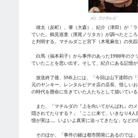
（C）フジテレビ
雄太（反町）、肇（大森）、紀介（津田）が「ラン
ていた。鶴見巡査（濱尾ノリタカ）が調べたところ
と判明する。マチルダこと宮下（木竜麻生）の失踪
白馬（福本莉子）から事件のあった1988年のク
ていたことを思い出す。そして、紀介にある記憶が
放送終了後、SNS上には、「今回は山下達郎の『
元のヤンキー、レンタルビデオ店の店長、怪しいお
の時代を懸命に生きていた人たちとして描いている
また、「マチルダの『上を向いてがんばれ』のメッ
隠されてたりする？」「ここに来て、いきなり4人
憶が実は…。いよいよ真実に迫ってきたな」などの
そのほか、「事件の鍵は都市開発にあるのでは」