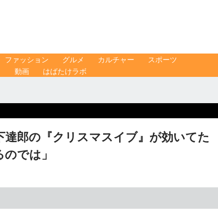
ファッション
グルメ
カルチャー
スポーツ
ス
動画
はばたけラボ
下達郎の『クリスマスイブ』が効いてた
るのでは」