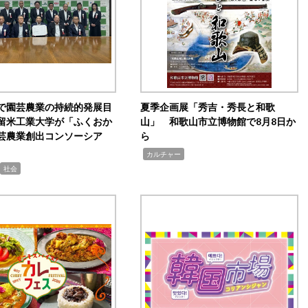
で園芸農業の持続的発展目
夏季企画展「秀吉・秀長と和歌
留米工業大学が「ふくおか
山」 和歌山市立博物館で8月8日か
芸農業創出コンソーシア
ら
,
カルチャー
社会