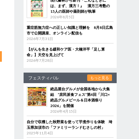
現代書林から新刊『こんなときに
は、まず、漢方！』 漢方三考塾の
15人の医師や薬剤師が執筆
2026年8月5日
重症筋無力症への正しい知識と理解を 8月8日広島
市で公開講座、オンライン配信も
2026年7月31日
【がんを生きる緩和ケア医・大橋洋平「足し算
命」】天空を見上げて
2026年7月28日
フェスティバル
もっと見る
絶品屋台グルメが全国各地から大集
結 “庶民派食フェス”第4回「川口×
絶品グルメビール＆日本酒祭り
2026」を開催
2026年4月15日
自分で収穫した秋野菜を使って芋煮作りを体験 埼
玉県加須市の「ファミリーランドむさしの村」
2025年11月4日