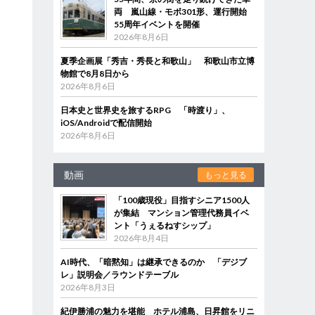
両 嵐山線・モボ301形、運行開始
55周年イベントを開催
2026年8月6日
夏季企画展「秀吉・秀長と和歌山」 和歌山市立博
物館で8月8日から
2026年8月6日
日本史と世界史を旅するRPG 「時渡り」、
iOS/Androidで配信開始
2026年8月6日
動画
もっと見る
「100歳現役」目指すシニア1500人
が集結 マンション管理代務員イベ
ント「うぇるねすシップ」
2026年8月4日
AI時代、「暗黙知」は継承できるのか 「デジブ
レ」説明会／ラウンドテーブル
2026年8月3日
紀伊勝浦の魅力を堪能 ホテル浦島、日昇館をリニ