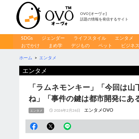
OVO [オーヴォ]
話題の情報を発信するサイト
コンテンツへ移動
検
SDGs
ジェンダー
ライフスタイル
エンタメ
索
おでかけ
まめ学
デジもの
ペット
ビジネ
ホーム
>
エンタメ
エンタメ
「ラムネモンキー」「今回は山
ね」「事件の鍵は都市開発にあ
エンタメOVO
2026年2月26日
エンタメ