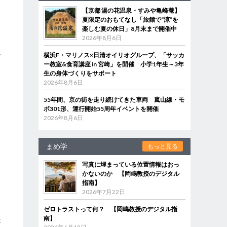
【京都 湯の花温泉・すみや亀峰菴】
夏限定のおもてなし「旅館で“涼”を
楽しむ夏の休日」8月末まで開催中
2026年8月6日
横浜F・マリノス×日清オイリオグループ、「サッカ
だ
ー教室&食育講座 in 宮崎」を開催 小学1年生～3年
生の身体づくりをサポート
2026年8月6日
し
55年間、京の街を走り続けてきた車両 嵐山線・モ
ボ301形、運行開始55周年イベントを開催
2026年8月6日
まめ学
もっと見る
写真に埋まっている位置情報はおっ
かないのか 【岡嶋教授のデジタル
指南】
2026年7月22日
ゼロトラストって何？ 【岡嶋教授のデジタル指
南】
が