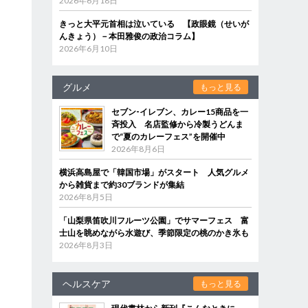
2026年6月18日
あ
きっと大平元首相は泣いている 【政眼鏡（せいが
んきょう）－本田雅俊の政治コラム】
2026年6月10日
グルメ
もっと見る
セブン‐イレブン、カレー15商品を一
斉投入 名店監修から冷製うどんま
で“夏のカレーフェス”を開催中
2026年8月6日
横浜高島屋で「韓国市場」がスタート 人気グルメ
から雑貨まで約30ブランドが集結
2026年8月5日
「山梨県笛吹川フルーツ公園」でサマーフェス 富
士山を眺めながら水遊び、季節限定の桃のかき氷も
2026年8月3日
ヘルスケア
もっと見る