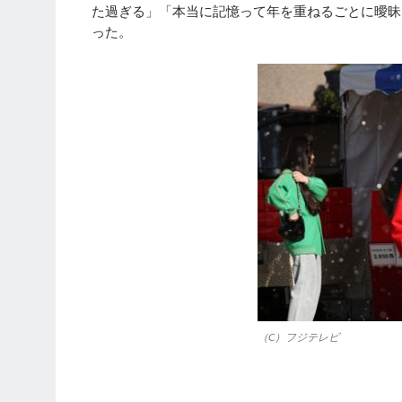
た過ぎる」「本当に記憶って年を重ねるごとに曖昧
った。
（C）フジテレビ