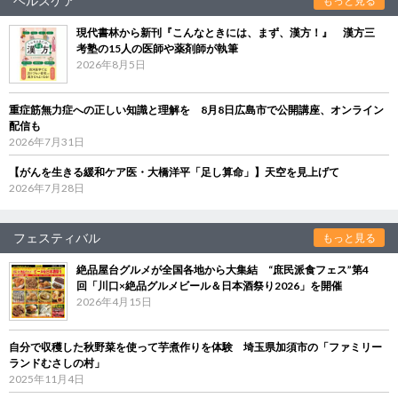
ヘルスケア
もっと見る
現代書林から新刊『こんなときには、まず、漢方！』 漢方三
考塾の15人の医師や薬剤師が執筆
2026年8月5日
重症筋無力症への正しい知識と理解を 8月8日広島市で公開講座、オンライン
配信も
2026年7月31日
【がんを生きる緩和ケア医・大橋洋平「足し算命」】天空を見上げて
2026年7月28日
フェスティバル
もっと見る
絶品屋台グルメが全国各地から大集結 “庶民派食フェス”第4
回「川口×絶品グルメビール＆日本酒祭り2026」を開催
2026年4月15日
自分で収穫した秋野菜を使って芋煮作りを体験 埼玉県加須市の「ファミリー
ランドむさしの村」
2025年11月4日