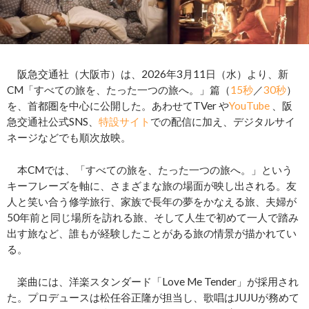
阪急交通社（大阪市）は、2026年3月11日（水）より、新
CM「すべての旅を、たった一つの旅へ。」篇（
15秒
／
30秒
）
を、首都圏を中心に公開した。あわせてTVer や
YouTube
、阪
急交通社公式SNS、
特設サイト
での配信に加え、デジタルサイ
ネージなどでも順次放映。
本CMでは、「すべての旅を、たった一つの旅へ。」という
キーフレーズを軸に、さまざまな旅の場面が映し出される。友
人と笑い合う修学旅行、家族で長年の夢をかなえる旅、夫婦が
50年前と同じ場所を訪れる旅、そして人生で初めて一人で踏み
出す旅など、誰もが経験したことがある旅の情景が描かれてい
る。
楽曲には、洋楽スタンダード「Love Me Tender」が採用され
た。プロデュースは松任谷正隆が担当し、歌唱はJUJUが務めて