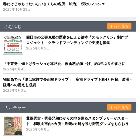
春だけじゃもったいないさくらの名所、加治川で秋のマルシェ
2025年10月23日
ふむふむ
もっと見る
四日市の公害克服の歴史を伝える絵本『スモックリン』制作プ
ロジェクト クラウドファンディングで支援を募集
2026年8月5日
「中東発」値上げラッシュが本格化 飲食料品値上げ、約3年ぶりの多さに
2026年8月4日
物価高でも「夏は家族で長距離ドライブ」 宿泊ドライブ予算4万円超、渋滞・
猛暑への備えも必須
2026年8月3日
カルチャー
もっと見る
豊臣秀吉・秀長兄弟ゆかりの地を巡るスタンプラリーがスター
ト 和歌山市内5カ所・近畿6カ所を巡り限定グッズをもらおう
2026年8月8日