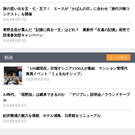
旅の思い出を五・七・五で！ エースが「かばんの日」に合わせ「旅行川柳コ
ンテスト」を開催
2026年8月7日
東野圭吾が選んだ「記憶に残る一文」はどれ？ 最新作『永遠の記憶』発売で
読者参加型キャンペーン
2026年8月7日
動画
もっと見る
「100歳現役」目指すシニア1500人が集結 マンション管理代
務員イベント「うぇるねすシップ」
2026年8月4日
AI時代、「暗黙知」は継承できるのか 「デジブレ」説明会／ラウンドテーブ
ル
2026年8月3日
紀伊勝浦の魅力を堪能 ホテル浦島、日昇館をリニューアル
2026年8月3日