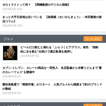
ゼロトラストって何？ 【岡嶋教授のデジタル指南】
2026年6月18日
きっと大平元首相は泣いている 【政眼鏡（せいがんきょう）－本田雅俊の政
治コラム】
2026年6月10日
グルメ
もっと見る
ビールだけ飲むと倒れる「ふらつくビアグラス」発売 “強制
的に水を飲む”仕掛けで適正飲酒を後押し
2026年8月7日
セブン‐イレブン、カレー15商品を一斉投入 名店監修から冷製うどんまで“夏
のカレーフェス”を開催中
2026年8月6日
横浜高島屋で「韓国市場」がスタート 人気グルメから雑貨まで約30ブランド
が集結
2026年8月5日