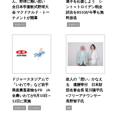
ん、野球に熱い思い
選手を応援しよう シ
全日本学童軟式野球大
ント＝トロイデン戦全
会 マクドナルド・トー
試合をBS10が今季も無
ナメントが開幕
料放送
,
,
スポーツ
スポーツ
ドジャースタジアムで
故人の「想い」かなえ
「いわて牛」など岩手
る 遺贈寄付 日本財
県産農畜産物をPR JA
団名誉会長 笹川陽平氏
全農いわてが8月10日～
×フリーアナウンサー
12日に実施
長野智子氏
,
,
スポーツ
ビジネス
PR