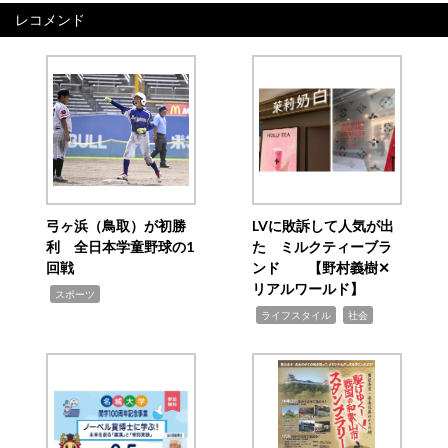
レコメンド
弓ヶ浜（鳥取）が初勝
LVに敗訴して人気が出
利 全日本学童野球の1
た ミルクティーブラ
回戦
ンド 【野村義樹✕
リアルワールド】
,
スポーツ
,
,
ライフスタイル
社会