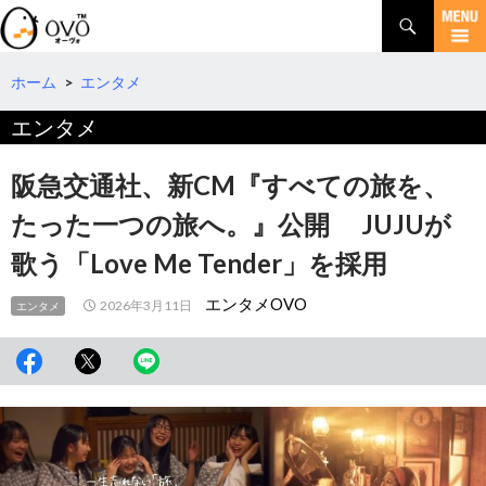
検
索
コ
ン
テ
ホーム
>
エンタメ
ン
エンタメ
ツ
へ
移
阪急交通社、新CM『すべての旅を、
動
たった一つの旅へ。』公開 JUJUが
歌う「Love Me Tender」を採用
エンタメOVO
2026年3月11日
エンタメ