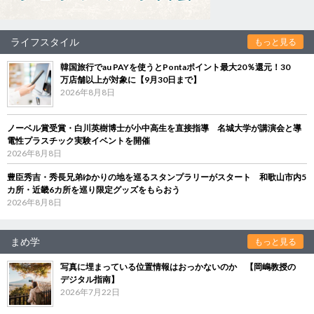
ライフスタイル
もっと見る
韓国旅行でau PAYを使うとPontaポイント最大20％還元！30
万店舗以上が対象に【9月30日まで】
2026年8月8日
ノーベル賞受賞・白川英樹博士が小中高生を直接指導 名城大学が講演会と導
電性プラスチック実験イベントを開催
2026年8月8日
豊臣秀吉・秀長兄弟ゆかりの地を巡るスタンプラリーがスタート 和歌山市内5
カ所・近畿6カ所を巡り限定グッズをもらおう
2026年8月8日
まめ学
もっと見る
写真に埋まっている位置情報はおっかないのか 【岡嶋教授の
デジタル指南】
2026年7月22日