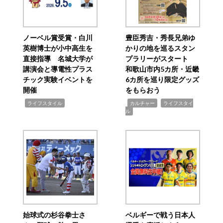
ノーベル賞受賞・白川
豊臣秀吉・秀長兄弟ゆ
英樹博士が小中高生を
かりの地を巡るスタン
直接指導 名城大学が
プラリーがスタート
講演会と導電性プラス
和歌山市内5カ所・近畿
チック実験イベントを
6カ所を巡り限定グッズ
開催
をもらおう
,
,
,
ライフスタイル
カルチャー
ライフスタイ
ル
始球式の杉谷拳士さ
ベルギーで戦う日本人