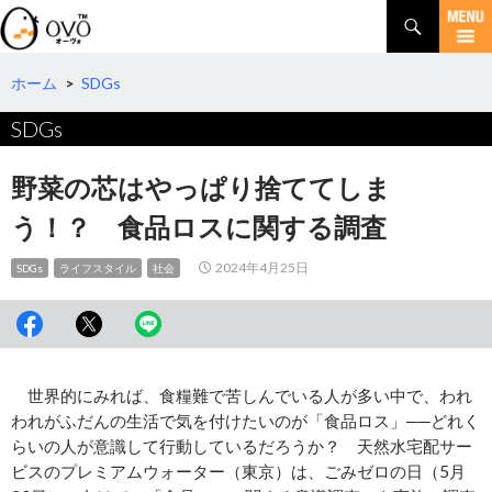
検
索
コ
ン
テ
ホーム
>
SDGs
ン
SDGs
ツ
へ
移
野菜の芯はやっぱり捨ててしま
動
う！？ 食品ロスに関する調査
2024年4月25日
SDGs
ライフスタイル
社会
世界的にみれば、食糧難で苦しんでいる人が多い中で、われ
われがふだんの生活で気を付けたいのが「食品ロス」──どれく
らいの人が意識して行動しているだろうか？ 天然水宅配サー
ビスのプレミアムウォーター（東京）は、ごみゼロの日（5月