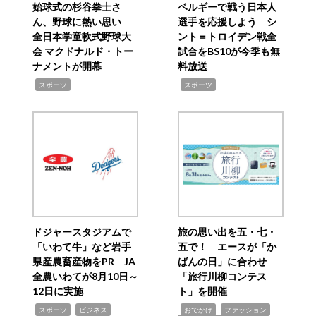
始球式の杉谷拳士さ
ベルギーで戦う日本人
ん、野球に熱い思い
選手を応援しよう シ
全日本学童軟式野球大
ント＝トロイデン戦全
会 マクドナルド・トー
試合をBS10が今季も無
ナメントが開幕
料放送
,
,
スポーツ
スポーツ
ドジャースタジアムで
旅の思い出を五・七・
「いわて牛」など岩手
五で！ エースが「か
県産農畜産物をPR JA
ばんの日」に合わせ
全農いわてが8月10日～
「旅行川柳コンテス
12日に実施
ト」を開催
,
,
,
,
,
スポーツ
ビジネス
おでかけ
ファッション