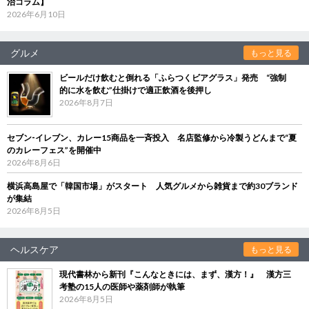
治コラム】
2026年6月10日
グルメ
もっと見る
ビールだけ飲むと倒れる「ふらつくビアグラス」発売 “強制
的に水を飲む”仕掛けで適正飲酒を後押し
2026年8月7日
セブン‐イレブン、カレー15商品を一斉投入 名店監修から冷製うどんまで“夏
のカレーフェス”を開催中
2026年8月6日
横浜高島屋で「韓国市場」がスタート 人気グルメから雑貨まで約30ブランド
が集結
2026年8月5日
ヘルスケア
もっと見る
現代書林から新刊『こんなときには、まず、漢方！』 漢方三
考塾の15人の医師や薬剤師が執筆
2026年8月5日