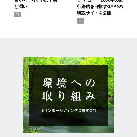
と潤い
行終結を目指すGAP6の
特設サイトを公開
PR
PR