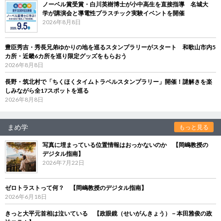
ノーベル賞受賞・白川英樹博士が小中高生を直接指導 名城大
学が講演会と導電性プラスチック実験イベントを開催
2026年8月8日
豊臣秀吉・秀長兄弟ゆかりの地を巡るスタンプラリーがスタート 和歌山市内5
カ所・近畿6カ所を巡り限定グッズをもらおう
2026年8月8日
長野・筑北村で「ちくほくタイムトラベルスタンプラリー」開催！謎解きを楽
しみながら全17スポットを巡る
2026年8月8日
まめ学
もっと見る
写真に埋まっている位置情報はおっかないのか 【岡嶋教授の
デジタル指南】
2026年7月22日
ゼロトラストって何？ 【岡嶋教授のデジタル指南】
2026年6月18日
きっと大平元首相は泣いている 【政眼鏡（せいがんきょう）－本田雅俊の政