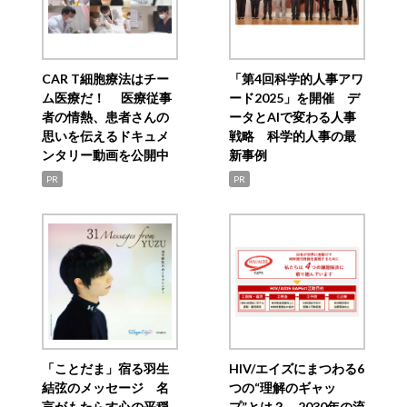
CAR T細胞療法はチー
「第4回科学的人事アワ
ム医療だ！ 医療従事
ード2025」を開催 デ
者の情熱、患者さんの
ータとAIで変わる人事
思いを伝えるドキュメ
戦略 科学的人事の最
ンタリー動画を公開中
新事例
PR
PR
「ことだま」宿る羽生
HIV/エイズにまつわる6
結弦のメッセージ 名
つの“理解のギャッ
言がもたらす心の平穏
プ”とは？ 2030年の流