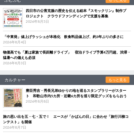
四日市の公害克服の歴史を伝える絵本『スモックリン』制作プ
ロジェクト クラウドファンディングで支援を募集
2026年8月5日
「中東発」値上げラッシュが本格化 飲食料品値上げ、約3年ぶりの多さに
2026年8月4日
物価高でも「夏は家族で長距離ドライブ」 宿泊ドライブ予算4万円超、渋滞・
猛暑への備えも必須
2026年8月3日
カルチャー
もっと見る
豊臣秀吉・秀長兄弟ゆかりの地を巡るスタンプラリーがスター
ト 和歌山市内5カ所・近畿6カ所を巡り限定グッズをもらおう
2026年8月8日
旅の思い出を五・七・五で！ エースが「かばんの日」に合わせ「旅行川柳コ
ンテスト」を開催
2026年8月7日