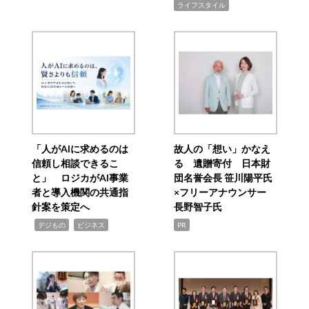
ライフスタイル
「人がAIに求めるのは
故人の「想い」かなえ
信頼し相談できるこ
る 遺贈寄付 日本財
と」 ロジカがAI事業
団名誉会長 笹川陽平氏
者と導入機関の共通指
×フリーアナウンサー
針案を策定へ
長野智子氏
,
,
デジもの
ビジネス
PR