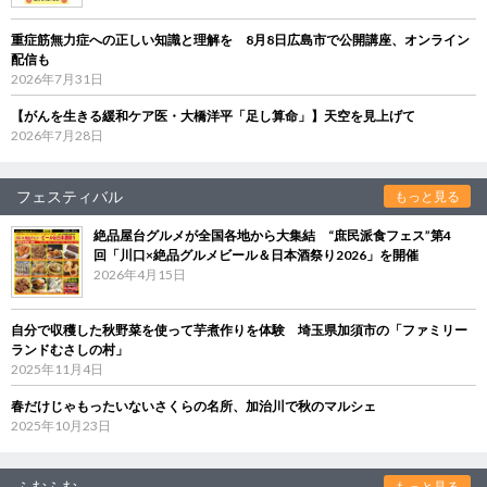
重症筋無力症への正しい知識と理解を 8月8日広島市で公開講座、オンライン
配信も
2026年7月31日
【がんを生きる緩和ケア医・大橋洋平「足し算命」】天空を見上げて
2026年7月28日
フェスティバル
もっと見る
絶品屋台グルメが全国各地から大集結 “庶民派食フェス”第4
回「川口×絶品グルメビール＆日本酒祭り2026」を開催
2026年4月15日
自分で収穫した秋野菜を使って芋煮作りを体験 埼玉県加須市の「ファミリー
ランドむさしの村」
2025年11月4日
春だけじゃもったいないさくらの名所、加治川で秋のマルシェ
2025年10月23日
ふむふむ
もっと見る