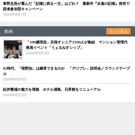
東野圭吾が選んだ「記憶に残る一文」はどれ？ 最新作『永遠の記憶』発売で
読者参加型キャンペーン
2026年8月7日
動画
もっと見る
「100歳現役」目指すシニア1500人が集結 マンション管理代
務員イベント「うぇるねすシップ」
2026年8月4日
AI時代、「暗黙知」は継承できるのか 「デジブレ」説明会／ラウンドテーブ
ル
2026年8月3日
紀伊勝浦の魅力を堪能 ホテル浦島、日昇館をリニューアル
2026年8月3日