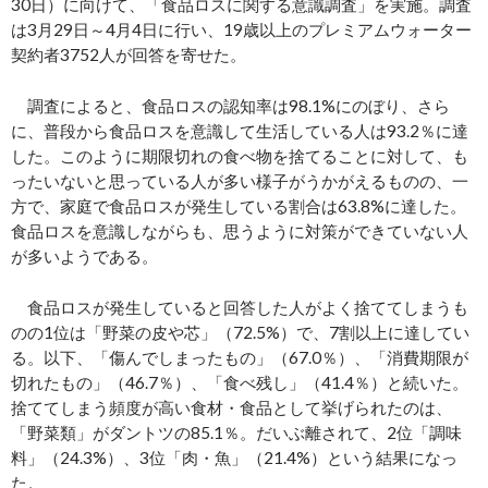
30日）に向けて、「食品ロスに関する意識調査」を実施。調査
は3月29日～4月4日に行い、19歳以上のプレミアムウォーター
契約者3752人が回答を寄せた。
調査によると、食品ロスの認知率は98.1%にのぼり、さら
に、普段から食品ロスを意識して生活している人は93.2％に達
した。このように期限切れの食べ物を捨てることに対して、も
ったいないと思っている人が多い様子がうかがえるものの、一
方で、家庭で食品ロスが発生している割合は63.8%に達した。
食品ロスを意識しながらも、思うように対策ができていない人
が多いようである。
食品ロスが発生していると回答した人がよく捨ててしまうも
のの1位は「野菜の皮や芯」（72.5%）で、7割以上に達してい
る。以下、「傷んでしまったもの」（67.0％）、「消費期限が
切れたもの」（46.7％）、「食べ残し」（41.4％）と続いた。
捨ててしまう頻度が高い食材・食品として挙げられたのは、
「野菜類」がダントツの85.1％。だいぶ離されて、2位「調味
料」（24.3%）、3位「肉・魚」（21.4%）という結果になっ
た。