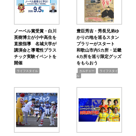
ノーベル賞受賞・白川
豊臣秀吉・秀長兄弟ゆ
英樹博士が小中高生を
かりの地を巡るスタン
直接指導 名城大学が
プラリーがスタート
講演会と導電性プラス
和歌山市内5カ所・近畿
チック実験イベントを
6カ所を巡り限定グッズ
開催
をもらおう
,
,
,
ライフスタイル
カルチャー
ライフスタイ
ル