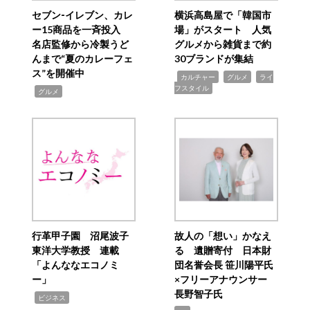
セブン‐イレブン、カレ
横浜高島屋で「韓国市
ー15商品を一斉投入
場」がスタート 人気
名店監修から冷製うど
グルメから雑貨まで約
んまで“夏のカレーフェ
30ブランドが集結
ス”を開催中
,
,
,
カルチャー
グルメ
ライ
フスタイル
,
グルメ
行革甲子園 沼尾波子
故人の「想い」かなえ
東洋大学教授 連載
る 遺贈寄付 日本財
「よんななエコノミ
団名誉会長 笹川陽平氏
ー」
×フリーアナウンサー
長野智子氏
,
ビジネス