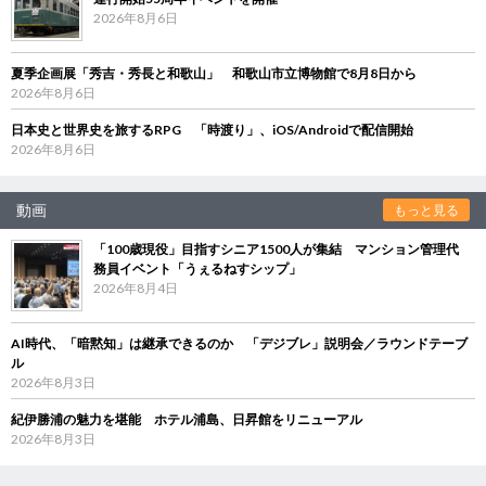
2026年8月6日
夏季企画展「秀吉・秀長と和歌山」 和歌山市立博物館で8月8日から
2026年8月6日
日本史と世界史を旅するRPG 「時渡り」、iOS/Androidで配信開始
2026年8月6日
動画
もっと見る
「100歳現役」目指すシニア1500人が集結 マンション管理代
務員イベント「うぇるねすシップ」
2026年8月4日
AI時代、「暗黙知」は継承できるのか 「デジブレ」説明会／ラウンドテーブ
ル
2026年8月3日
紀伊勝浦の魅力を堪能 ホテル浦島、日昇館をリニューアル
2026年8月3日