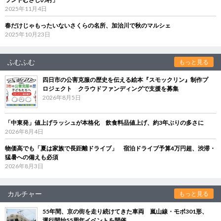
2025年11月4日
春だけじゃもったいないさくらの名所、加治川で秋のマルシェ
2025年10月23日
ふむふむ
もっと見る
四日市の公害克服の歴史を伝える絵本『スモックリン』制作プ
ロジェクト クラウドファンディングで支援を募集
2026年8月5日
「中東発」値上げラッシュが本格化 飲食料品値上げ、約3年ぶりの多さに
2026年8月4日
物価高でも「夏は家族で長距離ドライブ」 宿泊ドライブ予算4万円超、渋滞・
猛暑への備えも必須
2026年8月3日
カルチャー
もっと見る
55年間、京の街を走り続けてきた車両 嵐山線・モボ301形、
運行開始55周年イベントを開催