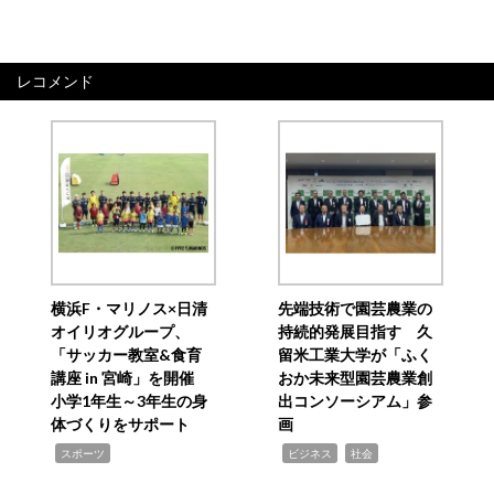
レコメンド
横浜F・マリノス×日清
先端技術で園芸農業の
オイリオグループ、
持続的発展目指す 久
「サッカー教室&食育
留米工業大学が「ふく
講座 in 宮崎」を開催
おか未来型園芸農業創
小学1年生～3年生の身
出コンソーシアム」参
体づくりをサポート
画
,
,
,
スポーツ
ビジネス
社会