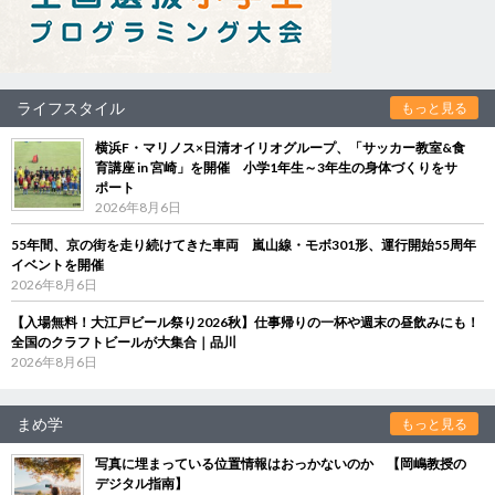
ライフスタイル
もっと見る
横浜F・マリノス×日清オイリオグループ、「サッカー教室&食
育講座 in 宮崎」を開催 小学1年生～3年生の身体づくりをサ
ポート
2026年8月6日
55年間、京の街を走り続けてきた車両 嵐山線・モボ301形、運行開始55周年
イベントを開催
2026年8月6日
【入場無料！大江戸ビール祭り2026秋】仕事帰りの一杯や週末の昼飲みにも！
全国のクラフトビールが大集合｜品川
2026年8月6日
まめ学
もっと見る
写真に埋まっている位置情報はおっかないのか 【岡嶋教授の
デジタル指南】