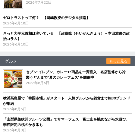
2026年7月22日
ゼロトラストって何？ 【岡嶋教授のデジタル指南】
2026年6月18日
きっと大平元首相は泣いている 【政眼鏡（せいがんきょう）－本田雅俊の政
治コラム】
2026年6月10日
グルメ
もっと見る
セブン‐イレブン、カレー15商品を一斉投入 名店監修から冷
製うどんまで“夏のカレーフェス”を開催中
2026年8月6日
横浜高島屋で「韓国市場」がスタート 人気グルメから雑貨まで約30ブランド
が集結
2026年8月5日
「山梨県笛吹川フルーツ公園」でサマーフェス 富士山を眺めながら水遊び、
季節限定の桃のかき氷も
2026年8月3日