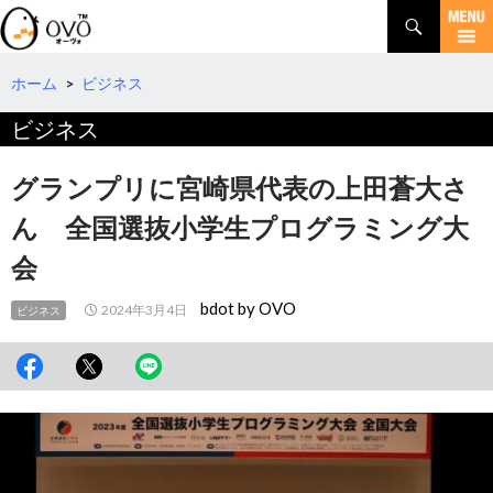
検
索
コ
ン
テ
ホーム
>
ビジネス
ン
ビジネス
ツ
へ
移
グランプリに宮崎県代表の上田蒼大さ
動
ん 全国選抜小学生プログラミング大
会
bdot by OVO
2024年3月4日
ビジネス