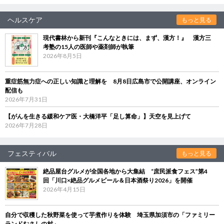
ヘルスケア
もっと見る
現代書林から新刊『こんなときには、まず、漢方！』 漢方三
考塾の15人の医師や薬剤師が執筆
2026年8月5日
重症筋無力症への正しい知識と理解を 8月8日広島市で公開講座、オンライン
配信も
2026年7月31日
【がんを生きる緩和ケア医・大橋洋平「足し算命」】天空を見上げて
2026年7月28日
フェスティバル
もっと見る
絶品屋台グルメが全国各地から大集結 “庶民派食フェス”第4
回「川口×絶品グルメビール＆日本酒祭り2026」を開催
2026年4月15日
自分で収穫した秋野菜を使って芋煮作りを体験 埼玉県加須市の「ファミリー
ランドむさしの村」