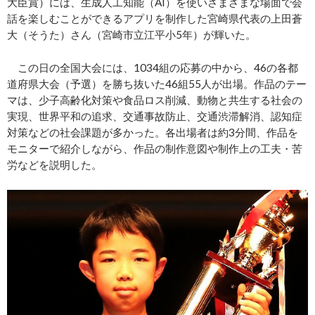
大臣賞）には、生成人工知能（AI）を使いさまざまな場面で会
話を楽しむことができるアプリを制作した宮崎県代表の上田蒼
大（そうた）さん（宮崎市立江平小5年）が輝いた。
この日の全国大会には、1034組の応募の中から、46の各都
道府県大会（予選）を勝ち抜いた46組55人が出場。作品のテー
マは、少子高齢化対策や食品ロス削減、動物と共生する社会の
実現、世界平和の追求、交通事故防止、交通渋滞解消、認知症
対策などの社会課題が多かった。各出場者は約3分間、作品を
モニターで紹介しながら、作品の制作意図や制作上の工夫・苦
労などを説明した。