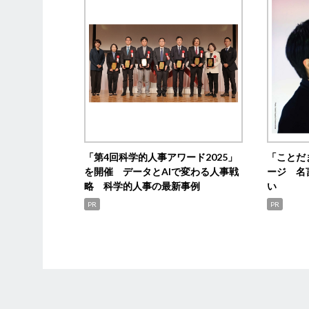
「第4回科学的人事アワード2025」
「ことだ
を開催 データとAIで変わる人事戦
ージ 名
略 科学的人事の最新事例
い
PR
PR