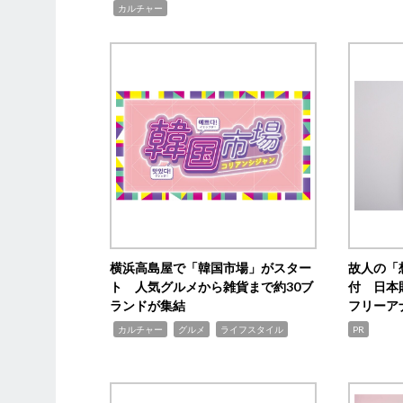
,
カルチャー
横浜高島屋で「韓国市場」がスター
故人の「
ト 人気グルメから雑貨まで約30ブ
付 日本
ランドが集結
フリーア
,
,
,
カルチャー
グルメ
ライフスタイル
PR