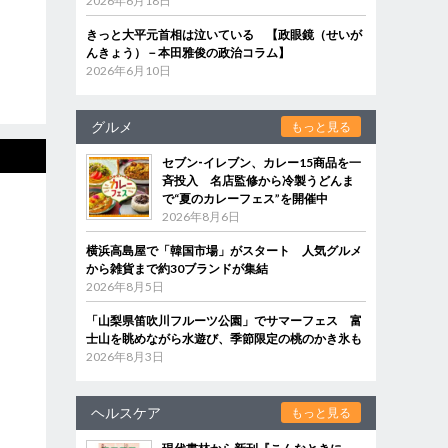
2026年6月18日
きっと大平元首相は泣いている 【政眼鏡（せいが
んきょう）－本田雅俊の政治コラム】
2026年6月10日
グルメ
もっと見る
セブン‐イレブン、カレー15商品を一
斉投入 名店監修から冷製うどんま
で“夏のカレーフェス”を開催中
2026年8月6日
横浜高島屋で「韓国市場」がスタート 人気グルメ
から雑貨まで約30ブランドが集結
2026年8月5日
「山梨県笛吹川フルーツ公園」でサマーフェス 富
士山を眺めながら水遊び、季節限定の桃のかき氷も
2026年8月3日
ヘルスケア
もっと見る