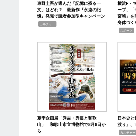
東野圭吾が選んだ「記憶に残る一
横浜F・
文」はどれ？ 最新作『永遠の記
ープ、「
憶』発売で読者参加型キャンペーン
宮崎」を
身体づく
,
カルチャー
,
スポーツ
夏季企画展「秀吉・秀長と和歌
日本史と
山」 和歌山市立博物館で8月8日か
渡り」、i
ら
,
カルチャー