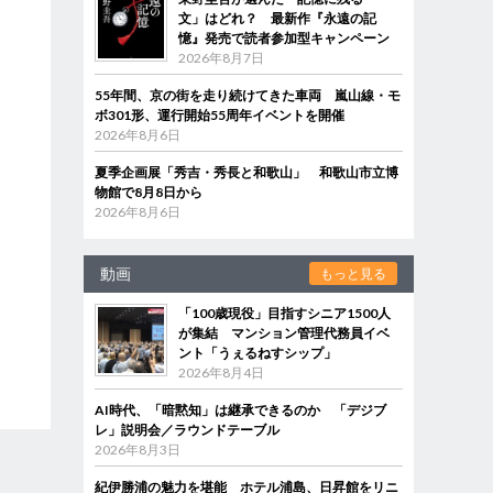
文」はどれ？ 最新作『永遠の記
憶』発売で読者参加型キャンペーン
2026年8月7日
55年間、京の街を走り続けてきた車両 嵐山線・モ
ボ301形、運行開始55周年イベントを開催
2026年8月6日
夏季企画展「秀吉・秀長と和歌山」 和歌山市立博
物館で8月8日から
2026年8月6日
動画
もっと見る
「100歳現役」目指すシニア1500人
が集結 マンション管理代務員イベ
ント「うぇるねすシップ」
2026年8月4日
AI時代、「暗黙知」は継承できるのか 「デジブ
レ」説明会／ラウンドテーブル
2026年8月3日
紀伊勝浦の魅力を堪能 ホテル浦島、日昇館をリニ