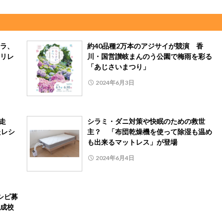
ラ、
約40品種2万本のアジサイが競演 香
リレ
川・国営讃岐まんのう公園で梅雨を彩る
「あじさいまつり」
2024年6月3日
完走
シラミ・ダニ対策や快眠のための救世
たレシ
主？ 「布団乾燥機を使って除湿も温め
も出来るマットレス」が登場
2024年6月4日
シピ募
成校