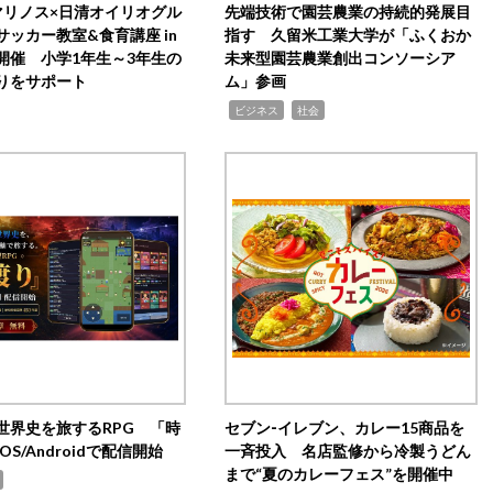
マリノス×日清オイリオグル
先端技術で園芸農業の持続的発展目
サッカー教室&食育講座 in
指す 久留米工業大学が「ふくおか
開催 小学1年生～3年生の
未来型園芸農業創出コンソーシア
りをサポート
ム」参画
,
,
ビジネス
社会
世界史を旅するRPG 「時
セブン‐イレブン、カレー15商品を
OS/Androidで配信開始
一斉投入 名店監修から冷製うどん
まで“夏のカレーフェス”を開催中