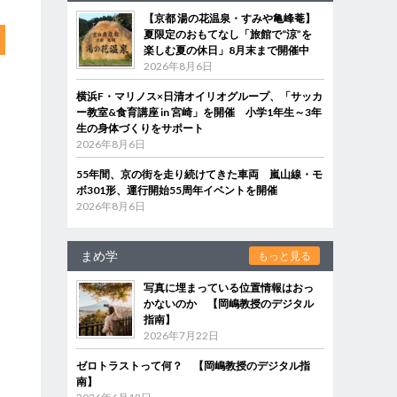
【京都 湯の花温泉・すみや亀峰菴】
夏限定のおもてなし「旅館で“涼”を
楽しむ夏の休日」8月末まで開催中
2026年8月6日
横浜F・マリノス×日清オイリオグループ、「サッカ
ー教室&食育講座 in 宮崎」を開催 小学1年生～3年
生の身体づくりをサポート
2026年8月6日
55年間、京の街を走り続けてきた車両 嵐山線・モ
ボ301形、運行開始55周年イベントを開催
2026年8月6日
まめ学
もっと見る
写真に埋まっている位置情報はおっ
かないのか 【岡嶋教授のデジタル
指南】
2026年7月22日
ゼロトラストって何？ 【岡嶋教授のデジタル指
南】