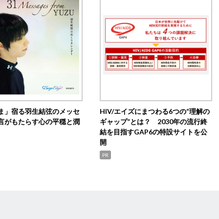
ま」宿る羽生結弦のメッセ
HIV/エイズにまつわる6つの“理解の
言がもたらす心の平穏と潤
ギャップ”とは？ 2030年の流行終
結を目指すGAP6の特設サイトを公
開
PR