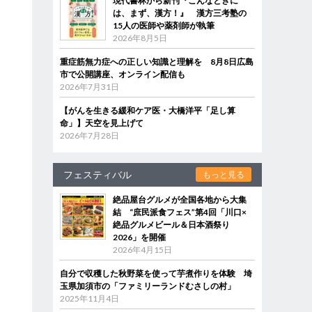
現代書林から新刊『こんなときに
は、まず、漢方！』 漢方三考塾の
15人の医師や薬剤師が執筆
2026年8月5日
重症筋無力症への正しい知識と理解を 8月8日広島
市で公開講座、オンライン配信も
2026年7月31日
【がんを生きる緩和ケア医・大橋洋平「足し算
命」】天空を見上げて
2026年7月28日
フェスティバル
もっと見る
絶品屋台グルメが全国各地から大集
結 “庶民派食フェス”第4回「川口×
絶品グルメビール＆日本酒祭り
2026」を開催
2026年4月15日
自分で収穫した秋野菜を使って芋煮作りを体験 埼
玉県加須市の「ファミリーランドむさしの村」
2025年11月4日