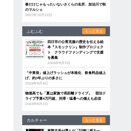
春だけじゃもったいないさくらの名所、加治川で秋
のマルシェ
2025年10月23日
ふむふむ
もっと見る
四日市の公害克服の歴史を伝える絵
本『スモックリン』制作プロジェク
ト クラウドファンディングで支援
を募集
2026年8月5日
「中東発」値上げラッシュが本格化 飲食料品値上
げ、約3年ぶりの多さに
2026年8月4日
物価高でも「夏は家族で長距離ドライブ」 宿泊ド
ライブ予算4万円超、渋滞・猛暑への備えも必須
2026年8月3日
カルチャー
もっと見る
東野圭吾が選んだ「記憶に残る一