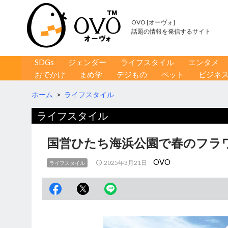
OVO [オーヴォ]
話題の情報を発信するサイト
コンテンツへ移動
検
SDGs
ジェンダー
ライフスタイル
エンタメ
索
おでかけ
まめ学
デジもの
ペット
ビジネ
ホーム
>
ライフスタイル
ライフスタイル
国営ひたち海浜公園で春のフラ
OVO
2025年3月21日
ライフスタイル