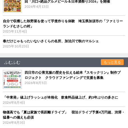
回「川口×絶品グルメビール＆日本酒祭り2026」を開催
2026年4月15日
自分で収穫した秋野菜を使って芋煮作りを体験 埼玉県加須市の「ファミリー
ランドむさしの村」
2025年11月4日
春だけじゃもったいないさくらの名所、加治川で秋のマルシェ
2025年10月23日
ふむふむ
もっと見る
四日市の公害克服の歴史を伝える絵本『スモックリン』制作プ
ロジェクト クラウドファンディングで支援を募集
2026年8月5日
「中東発」値上げラッシュが本格化 飲食料品値上げ、約3年ぶりの多さに
2026年8月4日
物価高でも「夏は家族で長距離ドライブ」 宿泊ドライブ予算4万円超、渋滞・
猛暑への備えも必須
2026年8月3日