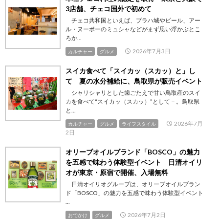
3店舗、チェコ国外で初めて
チェコ共和国といえば、プラハ城やビール、アー
ル・ヌーボーのミュシャなどがまず思い浮かぶとこ
ろか...
2026年7月3日
カルチャー
グルメ
スイカ食べて「スイカッ（スカッ）と」し
て 夏の水分補給に、鳥取県が販売イベント
シャリシャリとした歯ごたえで甘い鳥取産のスイ
カを食べて“スイカッ（スカッ）”として－。鳥取県
と...
2026年7月
カルチャー
グルメ
ライフスタイル
2日
オリーブオイルブランド「BOSCO」の魅力
を五感で味わう体験型イベント 日清オイリ
オが東京・原宿で開催、入場無料
日清オイリオグループは、オリーブオイルブラン
ド「BOSCO」の魅力を五感で味わう体験型イベント
...
2026年7月2日
おでかけ
グルメ