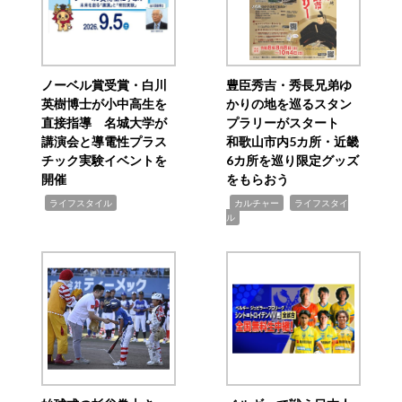
ノーベル賞受賞・白川
豊臣秀吉・秀長兄弟ゆ
英樹博士が小中高生を
かりの地を巡るスタン
直接指導 名城大学が
プラリーがスタート
講演会と導電性プラス
和歌山市内5カ所・近畿
チック実験イベントを
6カ所を巡り限定グッズ
開催
をもらおう
,
,
,
ライフスタイル
カルチャー
ライフスタイ
ル