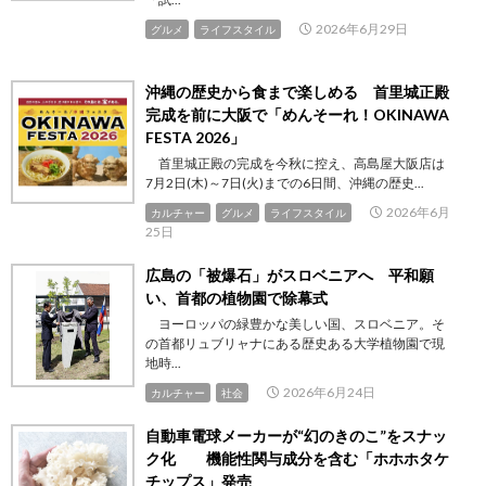
2026年6月29日
グルメ
ライフスタイル
沖縄の歴史から食まで楽しめる 首里城正殿
完成を前に大阪で「めんそーれ！OKINAWA
FESTA 2026」
首里城正殿の完成を今秋に控え、高島屋大阪店は
7月2日(木)～7日(火)までの6日間、沖縄の歴史...
2026年6月
カルチャー
グルメ
ライフスタイル
25日
広島の「被爆石」がスロベニアへ 平和願
い、首都の植物園で除幕式
ヨーロッパの緑豊かな美しい国、スロベニア。そ
の首都リュブリャナにある歴史ある大学植物園で現
地時...
2026年6月24日
カルチャー
社会
自動車電球メーカーが“幻のきのこ”をスナッ
ク化 機能性関与成分を含む「ホホホタケ
チップス」発売