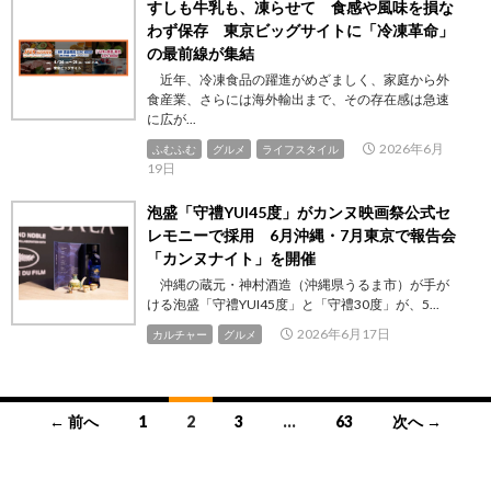
すしも牛乳も、凍らせて 食感や風味を損な
わず保存 東京ビッグサイトに「冷凍革命」
の最前線が集結
近年、冷凍食品の躍進がめざましく、家庭から外
食産業、さらには海外輸出まで、その存在感は急速
に広が...
2026年6月
ふむふむ
グルメ
ライフスタイル
19日
泡盛「守禮YUI45度」がカンヌ映画祭公式セ
レモニーで採用 6月沖縄・7月東京で報告会
「カンヌナイト」を開催
沖縄の蔵元・神村酒造（沖縄県うるま市）が手が
ける泡盛「守禮YUI45度」と「守禮30度」が、5...
2026年6月17日
カルチャー
グルメ
投
← 前へ
1
2
3
…
63
次へ →
稿