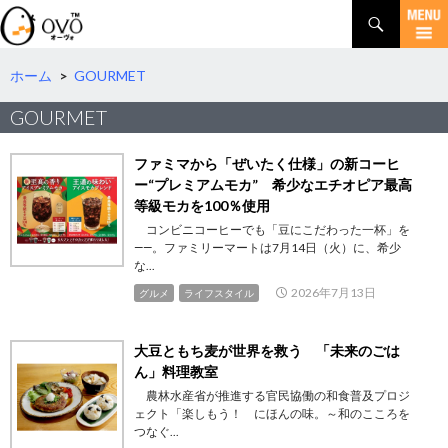
検
索
コ
ン
テ
ホーム
>
GOURMET
ン
GOURMET
ツ
へ
移
ファミマから「ぜいたく仕様」の新コーヒ
動
ー“プレミアムモカ” 希少なエチオピア最高
等級モカを100％使用
コンビニコーヒーでも「豆にこだわった一杯」を
――。ファミリーマートは7月14日（火）に、希少
な...
2026年7月13日
グルメ
ライフスタイル
大豆ともち麦が世界を救う 「未来のごは
ん」料理教室
農林水産省が推進する官民協働の和食普及プロジ
ェクト「楽しもう！ にほんの味。～和のこころを
つなぐ...