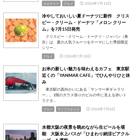
2026年7月13日
カルチャー
グルメ
冷やしておいしい夏ドーナツに新作 クリス
ピー・クリーム・ドーナツ「メロン クリー
ム」を7月15日発売
クリスピー・クリーム・ドーナツ・ジャパン（東
京）は、夏の人気フルーツをテーマにした季節限定
シリー...
2026年7月10日
グルメ
お米の新しい魅力を味わえるカフェ 東京駅
近くの「YANMAR CAFE」でひんやりひと休
み
東京駅の真向かいにある「ヤンマー米ギャラリ
ー」。1階のガラス張りのビルの中に見える赤いト
ラクタ...
2026年7月6日
グルメ
ライフスタイル
水都大阪の夜景を眺めながら生ビールを堪
能 大阪水上バスが「ひまわり納涼ビアクル