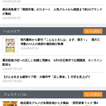
2026年8月6日
横浜高島屋で「韓国市場」がスタート 人気グルメから雑貨まで約30ブランド
が集結
2026年8月5日
ヘルスケア
もっと見る
現代書林から新刊『こんなときには、まず、漢方！』 漢方三
考塾の15人の医師や薬剤師が執筆
2026年8月5日
重症筋無力症への正しい知識と理解を 8月8日広島市で公開講座、オンライン
配信も
2026年7月31日
【がんを生きる緩和ケア医・大橋洋平「足し算命」】天空を見上げて
2026年7月28日
フェスティバル
もっと見る
絶品屋台グルメが全国各地から大集結 “庶民派食フェス”第4