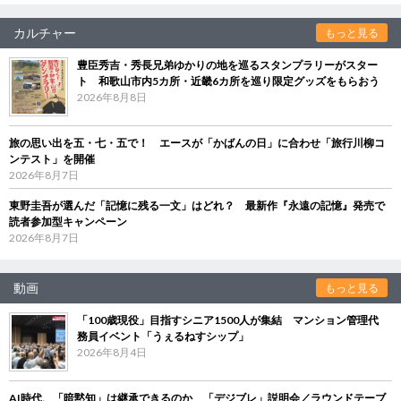
カルチャー
もっと見る
豊臣秀吉・秀長兄弟ゆかりの地を巡るスタンプラリーがスター
ト 和歌山市内5カ所・近畿6カ所を巡り限定グッズをもらおう
2026年8月8日
旅の思い出を五・七・五で！ エースが「かばんの日」に合わせ「旅行川柳コ
ンテスト」を開催
2026年8月7日
東野圭吾が選んだ「記憶に残る一文」はどれ？ 最新作『永遠の記憶』発売で
読者参加型キャンペーン
2026年8月7日
動画
もっと見る
「100歳現役」目指すシニア1500人が集結 マンション管理代
務員イベント「うぇるねすシップ」
2026年8月4日
AI時代、「暗黙知」は継承できるのか 「デジブレ」説明会／ラウンドテーブ