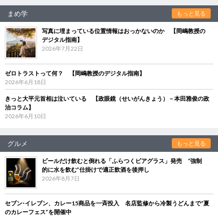
まめ学
もっと見る
写真に埋まっている位置情報はおっかないのか 【岡嶋教授の
デジタル指南】
2026年7月22日
ゼロトラストって何？ 【岡嶋教授のデジタル指南】
2026年6月18日
きっと大平元首相は泣いている 【政眼鏡（せいがんきょう）－本田雅俊の政
治コラム】
2026年6月10日
グルメ
もっと見る
ビールだけ飲むと倒れる「ふらつくビアグラス」発売 “強制
的に水を飲む”仕掛けで適正飲酒を後押し
2026年8月7日
セブン‐イレブン、カレー15商品を一斉投入 名店監修から冷製うどんまで“夏
のカレーフェス”を開催中