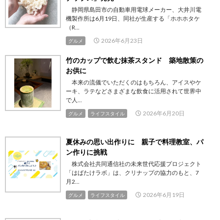
静岡県島田市の自動車用電球メーカー、大井川電
機製作所は6月19日、同社が生産する「ホホホタケ
（R...
2026年6月23日
グルメ
竹のカップで飲む抹茶スタンド 築地散策の
お供に
本来の流儀でいただくのはもちろん、アイスやケ
ーキ、ラテなどさまざまな飲食に活用されて世界中
で人...
2026年6月20日
グルメ
ライフスタイル
夏休みの思い出作りに 親子で料理教室、パ
ン作りに挑戦
株式会社共同通信社の未来世代応援プロジェクト
「はばたけラボ」は、クリナップの協力のもと、7
月2...
2026年6月19日
グルメ
ライフスタイル