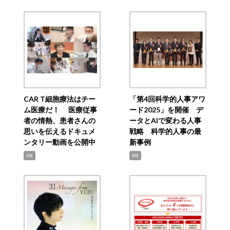
CAR T細胞療法はチー
「第4回科学的人事アワ
ム医療だ！ 医療従事
ード2025」を開催 デ
者の情熱、患者さんの
ータとAIで変わる人事
思いを伝えるドキュメ
戦略 科学的人事の最
ンタリー動画を公開中
新事例
PR
PR