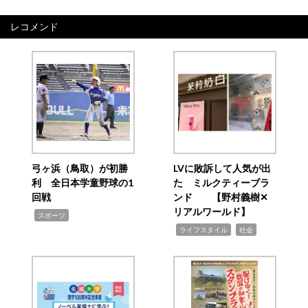
ナ
ビ
レコメンド
ゲ
ー
シ
ョ
ン
弓ヶ浜（鳥取）が初勝
LVに敗訴して人気が出
利 全日本学童野球の1
た ミルクティーブラ
回戦
ンド 【野村義樹✕
リアルワールド】
,
スポーツ
,
,
ライフスタイル
社会