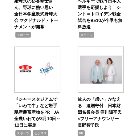
始球式の杉谷拳士さ
ベルギーで戦う日本人
ん、野球に熱い思い
選手を応援しよう シ
全日本学童軟式野球大
ント＝トロイデン戦全
会 マクドナルド・トー
試合をBS10が今季も無
ナメントが開幕
料放送
,
,
スポーツ
スポーツ
ドジャースタジアムで
故人の「想い」かなえ
「いわて牛」など岩手
る 遺贈寄付 日本財
県産農畜産物をPR JA
団名誉会長 笹川陽平氏
全農いわてが8月10日～
×フリーアナウンサー
12日に実施
長野智子氏
,
,
スポーツ
ビジネス
PR