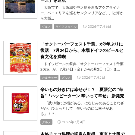
ーズ」を運航
大阪市で、大阪城や中之島を巡るアクアライナ
ー、ベイエリアを巡るサンタマリアなど、川と海か
ら大阪...
2026年7月6日
グルメ
ライフスタイル
「オクトーバーフェスト千葉」が9年ぶりに
復活 7月24日から、本場ドイツのビールと
食文化を満喫
ドイツビールの祭典「オクトーバーフェスト千葉
2026」が、7月24日（金）から8月2日（日）ま...
2026年7月5日
カルチャー
グルメ
辛いもの好きには幸せが！？ 夏限定の “辛
旨”『ハッピーターン 辛いって幸せ』 新発売
「残り物には福がある」はなじみのあることわざ
だが、ひょっとして「辛いものには幸せがあ
る」！？...
2026年7月4日
グルメ
本格チェコ料理の認定を取得 東京と大阪で