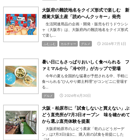
大阪府の難読地名をクイズ形式で楽しむ 新
感覚大阪土産「読めへんクッキー」発売
生活関連用品の企画・開発・販売を行うドウシシ
ャ（大阪市）は、大阪府内の難読地名をクイズ形式
で楽し...
2026年7月1日
ふむふむ
カルチャー
グルメ
暑い日にもさっぱりおいしく食べられる フ
ァミマルから「冷や汁」がカップで登場
今年の夏も全国的な猛暑が予想される中、手軽に
食べられる“ひんやり郷土料理”がコンビニに登場す
る...
2026年6月30日
グルメ
大阪・柏原市に「試食しないと買えない」ぶ
どう直売所が7月3日オープン 味を確かめて
から選ぶ直売体験を提案
大阪府柏原市のぶどう農家「乾のぶどうガーデ
ン」は7月3日(金)に、購入前の試食を前提にした
「試...