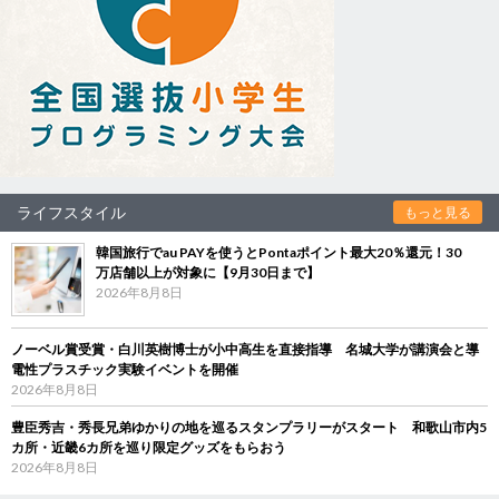
ライフスタイル
もっと見る
韓国旅行でau PAYを使うとPontaポイント最大20％還元！30
万店舗以上が対象に【9月30日まで】
2026年8月8日
ノーベル賞受賞・白川英樹博士が小中高生を直接指導 名城大学が講演会と導
電性プラスチック実験イベントを開催
2026年8月8日
豊臣秀吉・秀長兄弟ゆかりの地を巡るスタンプラリーがスタート 和歌山市内5
カ所・近畿6カ所を巡り限定グッズをもらおう
2026年8月8日