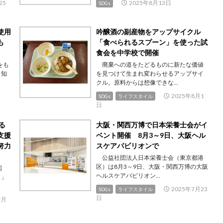
25
2025年8月13日
SDGs
使用
吟醸酒の副産物をアップサイクル
かも
「食べられるスプーン」を使った試
食会を中学校で開催
をも
廃棄への道をたどるものに新たな価値
。知
を見つけて生まれ変わらせるアップサイ
クル。原料からは想像できな...
2025年8月1
SDGs
ライフスタイル
日
る
大阪・関西万博で日本栄養士会がイ
支援
ベント開催 8月3～9日、大阪ヘル
努力
スケアパビリオンで
公益社団法人日本栄養士会（東京都港
区）は8月3～9日、大阪・関西万博の大阪
回
ヘルスケアパビリオン...
ト」
2025年7月23
SDGs
ライフスタイル
日
7月