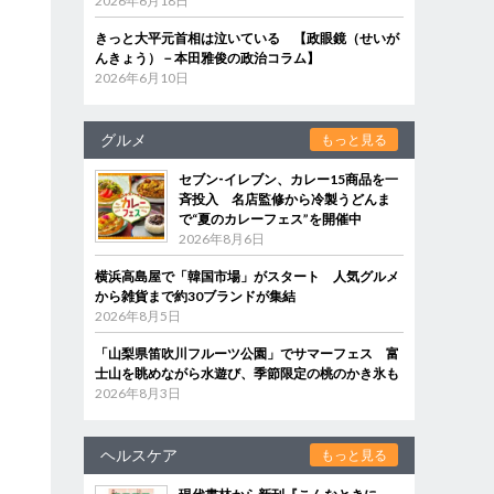
2026年6月18日
きっと大平元首相は泣いている 【政眼鏡（せいが
んきょう）－本田雅俊の政治コラム】
2026年6月10日
グルメ
もっと見る
セブン‐イレブン、カレー15商品を一
斉投入 名店監修から冷製うどんま
で“夏のカレーフェス”を開催中
2026年8月6日
横浜高島屋で「韓国市場」がスタート 人気グルメ
から雑貨まで約30ブランドが集結
2026年8月5日
「山梨県笛吹川フルーツ公園」でサマーフェス 富
士山を眺めながら水遊び、季節限定の桃のかき氷も
2026年8月3日
ヘルスケア
もっと見る