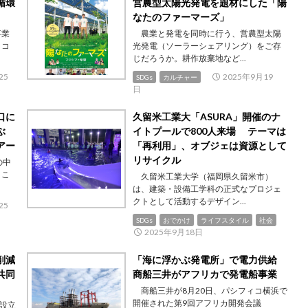
循環
営農型太陽光発電を題材にした「陽
なたのファーマーズ」
事業
農業と発電を同時に行う、営農型太陽
、コ
光発電（ソーラーシェアリング）をご存
じだろうか。耕作放棄地など...
25
2025年9月19
SDGs
カルチャー
日
口に
久留米工業大「ASURA」開催のナ
学ぶ
イトプールで800人来場 テーマは
アー
「再利用」、オブジェは資源として
リサイクル
の中
。こ
久留米工業大学（福岡県久留米市）
は、建築・設備工学科の正式なプロジェ
クトとして活動するデザイン...
25
SDGs
おでかけ
ライフスタイル
社会
2025年9月18日
削減
「海に浮かぶ発電所」で電力供給
共同
商船三井がアフリカで発電船事業
商船三井が8月20日、パシフィコ横浜で
開催された第9回アフリカ開発会議
設立