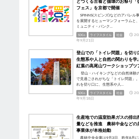
とつくる古着と循環のお祭り「
フェス」を京都で開催
SPINNS(スピンズ)などのアパレル
を展開するヒューマンフォーラムと
ミュニティ・バンク...
20
SDGs
ライフスタイル
社会
年9月21日
登山での「トイレ問題」を切り
生態系や人と自然の関わりを
紅葉の高尾山ワークショップツ
登山・ハイキングなどの自然体験
で見過ごされがちな「トイレ問題」
れを切り口に、生態系や人...
20
SDGs
ライフスタイル
社会
年9月18日
生産地での温室効果ガスの排出
量などを推進 農林中金などの
事業体が本格始動
農林中央金庫は9月3日、昨年8月に