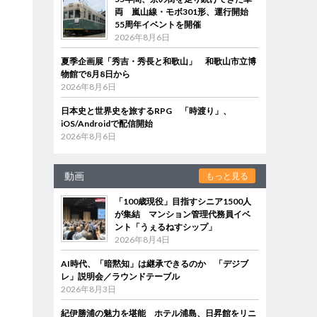
両 嵐山線・モボ301形、運行開始
55周年イベントを開催
2026年8月6日
夏季企画展「秀吉・秀長と和歌山」 和歌山市立博
物館で8月8日から
2026年8月6日
日本史と世界史を旅するRPG 「時渡り」、
iOS/Androidで配信開始
2026年8月6日
動画
もっと見る
「100歳現役」目指すシニア1500人
が集結 マンション管理代務員イベ
ント「うぇるねすシップ」
2026年8月4日
AI時代、「暗黙知」は継承できるのか 「デジブ
レ」説明会／ラウンドテーブル
2026年8月3日
紀伊勝浦の魅力を堪能 ホテル浦島、日昇館をリニ