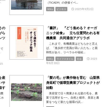
（TICAD9）の併催イベ...
ア
2025年9月2日
SDGs
ビジネス
うの
「書評」 『どう進める？ オーガ
がら
ニック給食』 立ち位置問われる有
ンツ
機農業 共同通信アグリラボ
これまで、有機農業はどちらかと言え
ば、「進歩的で意識が高い人たち」と親
して
和性があり、リベラルや福祉...
を
2025
SDGs
ライフスタイル
社会
年8月18日
25
を産
「髪の毛」が農作物を育む 山梨県
いサ
身延町で循環型農業プロジェクトが
指す
始動
消費
美容室で日々廃棄される髪の毛を、農
二ホ
業で活用する――。自然と都市、美容と農
業をつなぐ新たな循環の試...