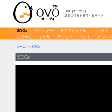
OVO [オーヴォ]
話題の情報を発信するサイト
コンテンツへ移動
検
SDGs
ジェンダー
ライフスタイル
エンタメ
索
おでかけ
まめ学
デジもの
ペット
ビジネ
ホーム
>
SDGs
SDGs