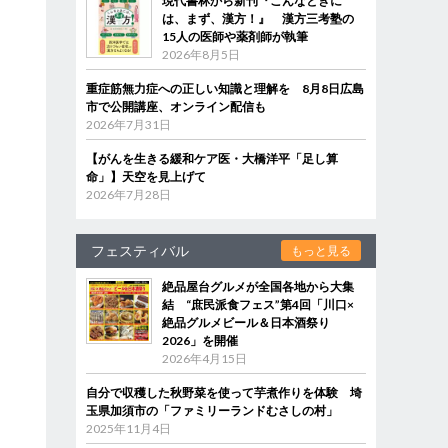
現代書林から新刊『こんなときに
は、まず、漢方！』 漢方三考塾の
15人の医師や薬剤師が執筆
2026年8月5日
重症筋無力症への正しい知識と理解を 8月8日広島
市で公開講座、オンライン配信も
2026年7月31日
【がんを生きる緩和ケア医・大橋洋平「足し算
命」】天空を見上げて
2026年7月28日
フェスティバル
もっと見る
絶品屋台グルメが全国各地から大集
結 “庶民派食フェス”第4回「川口×
絶品グルメビール＆日本酒祭り
2026」を開催
2026年4月15日
自分で収穫した秋野菜を使って芋煮作りを体験 埼
玉県加須市の「ファミリーランドむさしの村」
2025年11月4日