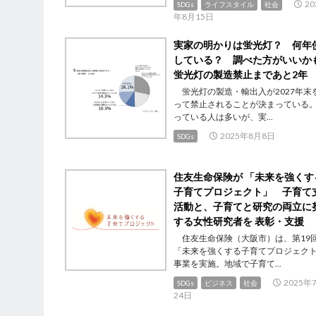
20
SDGs
ライフスタイル
社会
年8月15日
実家の明かりは蛍光灯？ 何年
している？ 調べた方がいい
蛍光灯の製造禁止まであと2年
蛍光灯の製造・輸出入が2027年末
って禁止されることが決まっている
っている人は多いが、実...
2025年8月8日
SDGs
住友生命保険が 「未来を強くす
子育てプロジェクト」 子育て
活動と、子育てと研究の両立に
する女性研究者を 表彰・支援
住友生命保険（大阪市）は、第19
「未来を強くする子育てプロジェク
事業を実施。地域で子育て...
2025年
SDGs
ビジネス
社会
24日