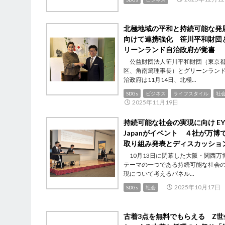
北極地域の平和と持続可能な発
向けて連携強化 笹川平和財団
リーンランド自治政府が覚書
公益財団法人笹川平和財団（東京
区、角南篤理事長）とグリーンラン
治政府は11月14日、北極...
SDGs
ビジネス
ライフスタイル
社
2025年11月19日
持続可能な社会の実現に向け EY
Japanがイベント ４社が万博
取り組み発表とディスカッショ
10月13日に閉幕した大阪・関西万
テーマの一つである持続可能な社会
現について考えるパネル...
2025年10月17日
SDGs
社会
古着3点を無料でもらえる Z世