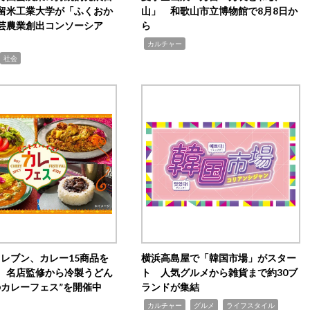
留米工業大学が「ふくおか
山」 和歌山市立博物館で8月8日か
芸農業創出コンソーシア
ら
,
カルチャー
社会
イレブン、カレー15商品を
横浜高島屋で「韓国市場」がスター
 名店監修から冷製うどん
ト 人気グルメから雑貨まで約30ブ
のカレーフェス”を開催中
ランドが集結
,
,
,
カルチャー
グルメ
ライフスタイル