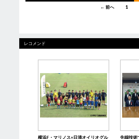
投
← 前へ
1
稿
ナ
ビ
レコメンド
ゲ
ー
シ
ョ
ン
横浜F・マリノス×日清オイリオグル
先端技術