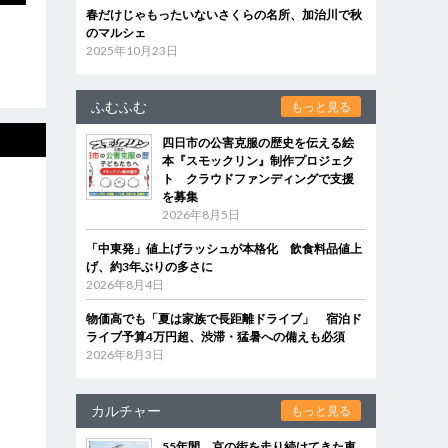
春だけじゃもったいないさくらの名所、加治川で秋
のマルシェ
2025年10月23日
ふむふむ
もっと見る
四日市の公害克服の歴史を伝える絵
本『スモックリン』制作プロジェク
ト クラウドファンディングで支援
を募集
2026年8月5日
「中東発」値上げラッシュが本格化 飲食料品値上
げ、約3年ぶりの多さに
2026年8月4日
物価高でも「夏は家族で長距離ドライブ」 宿泊ド
ライブ予算4万円超、渋滞・猛暑への備えも必須
2026年8月3日
カルチャー
もっと見る
55年間、京の街を走り続けてきた車