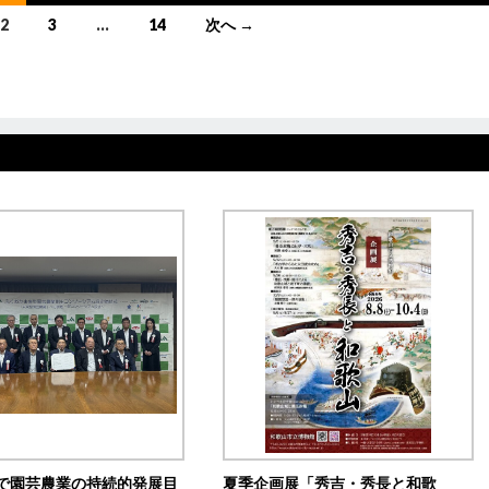
2
3
…
14
次へ →
で園芸農業の持続的発展目
夏季企画展「秀吉・秀長と和歌