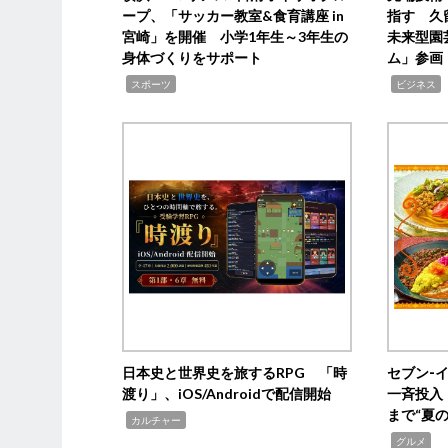
ープ、「サッカー教室&食育講座 in
指す 久
宮崎」を開催 小学1年生～3年生の
未来型園
身体づくりをサポート
ム」参画
,
,
,
スポーツ
ビジネス
日本史と世界史を旅するRPG 「時
セブン‐
渡り」、iOS/Androidで配信開始
一斉投入
まで“夏
,
カルチャー
,
グルメ