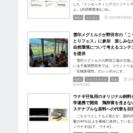
した「インセッティングコンソーシ
ム」(共同事業体)に16...
2025年9月3日
SDGs
ビジネス
雪印メグミルクが野田市の「こ
とりフェス」に参加 楽しみな
自然環境について考えるコンテ
を提供
雪印メグミルクの野田工場が立地
いる千葉県野田市では、コウノトリ
「生物多様性」のシンボルにす...
20
SDGs
ライフスタイル
社会
年8月20日
ウナギ仔魚用のオリジナル飼料
学連携で開発 鶏卵黄を含まな
ステナブルな原料への代替を目
ごちそうとしても人気だが、国内
量の99％以上を養殖に依存している
ンウナギ(以下、ウナギ)...