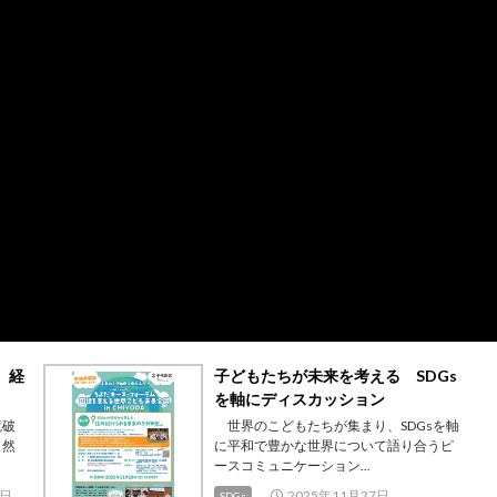
 経
子どもたちが未来を考える SDGs
を軸にディスカッション
境破
世界のこどもたちが集まり、SDGsを軸
自然
に平和で豊かな世界について語り合うピ
ースコミュニケーション...
2日
2025年11月27日
SDGs