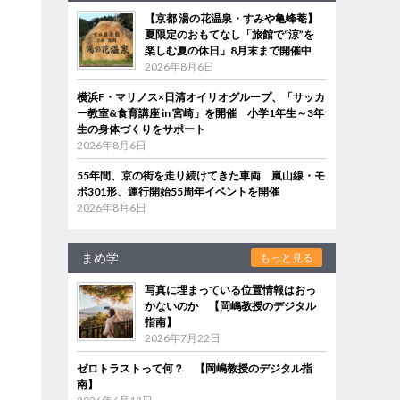
【京都 湯の花温泉・すみや亀峰菴】
夏限定のおもてなし「旅館で“涼”を
楽しむ夏の休日」8月末まで開催中
2026年8月6日
横浜F・マリノス×日清オイリオグループ、「サッカ
ー教室&食育講座 in 宮崎」を開催 小学1年生～3年
生の身体づくりをサポート
2026年8月6日
55年間、京の街を走り続けてきた車両 嵐山線・モ
ボ301形、運行開始55周年イベントを開催
2026年8月6日
まめ学
もっと見る
写真に埋まっている位置情報はおっ
かないのか 【岡嶋教授のデジタル
指南】
2026年7月22日
ゼロトラストって何？ 【岡嶋教授のデジタル指
南】