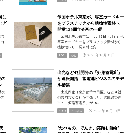
展に
帝国ホテル東京が、客室カードキー
とグ
をプラスチックから植物性素材へ
開業135周年企画の一環
都港
帝国ホテル東京は、11月3日（月）から
ド自
客室カードキーをプラスチック素材から
植物性レザー調素材に変...
2025年10月31日
会
SDGs
社会
出光など4社開発の「姫路蓄電所」
での
が運転開始 蓄電池ビジネスのモデ
ン
ル構築
博の
出光興産（東京都千代田区）など４社
の実
の共同設立会社が開発した、兵庫県姫路
市の「姫路蓄電所」が10...
2025年10月15日
SDGs
ビジネス
代
“たべもの、でんき、笑顔も自給”